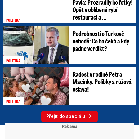
Pavla: Prozradily ho fotky!
Opět v oblíbené rybí
restauraci a ...
POLITIKA
Podrobnosti o Turkově
nehodě: Co ho čeká a kdy
padne verdikt?
POLITIKA
Radost v rodině Petra
Macinky: Polibky a růžová
oslava!
POLITIKA
Přejít do speciálu