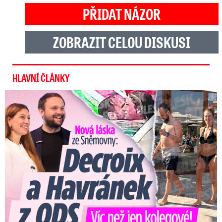
PŘIDAT NÁZOR
ZOBRAZIT CELOU DISKUSI
HLAVNÍ ČLÁNKY
Nová láska ve Sněmovně: Decroix s mladým kolegou z ODS