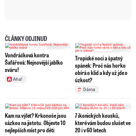
ČLÁNKY ODJINUD
Vondráčková kontra
Tropické noci a špatný
Šafářová: Nejnovější jablko
spánek: Proč nás horko
sváru!
obírá o klid a kdy už jde o
úzkost?
Aha!
Dáma
Kam na výlet? Krkonoše jsou
7 ikonických kousků,
sázkou na jistotu. Objevte 10
které vám budou slušet ve
nejlepších míst pro děti
20 i v 60 letech