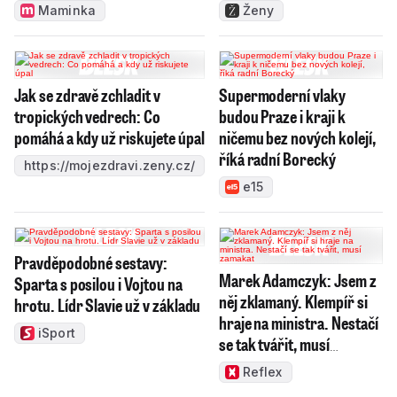
Maminka
Ženy
Jak se zdravě zchladit v
Supermoderní vlaky
tropických vedrech: Co
budou Praze i kraji k
pomáhá a kdy už riskujete úpal
ničemu bez nových kolejí,
říká radní Borecký
https://mojezdravi.zeny.cz/
e15
Pravděpodobné sestavy:
Marek Adamczyk: Jsem z
Sparta s posilou i Vojtou na
něj zklamaný. Klempíř si
hrotu. Lídr Slavie už v základu
hraje na ministra. Nestačí
iSport
se tak tvářit, musí
zamakat
Reflex