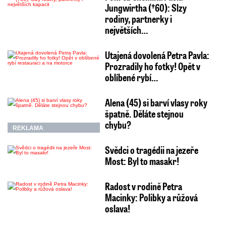
Jungwirtha (†60): Slzy
rodiny, partnerky i
největších…
Utajená dovolená Petra Pavla:
Prozradily ho fotky! Opět v
oblíbené rybí…
Alena (45) si barví vlasy roky
špatně. Děláte stejnou
chybu?
REKLAMA
Svědci o tragédii na jezeře
Most: Byl to masakr!
Radost v rodině Petra
Macinky: Polibky a růžová
oslava!