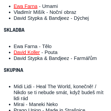
Ewa Farna
‑ Umami
Vladimír Mišík ‑ Noční obraz
David Stypka & Bandjeez ‑ Dýchej
SKLADBA
Ewa Farna ‑ Tělo
David Koller
‑ Pouta
David Stypka & Bandjeez ‑ Farmářům
SKUPINA
Midi Lidi ‑ Heal The World, konečně! /
Nikdo se ti nebude smát, když budeš mít
lidi rád
Mirai ‑ Maneki Neko
Prago Union ‑ Made in Strašnice