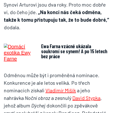
Synovi Arturovi jsou dva roky. Proto moc dobře
ví, do čeho jde.
„Na konci nás čeká odměna,
takže k tomu přistupuju tak, že to bude dobré,“
dodala.
Ewa Farna vzácně ukázala
soukromí se synem! A po 15 letech
bez práce
Odměnou může být i proměněná nominace.
Konkurence je ale letos veliká. Po třech
nominacích získali
Vladimír Mišík
a jeho
nahrávka
Noční obraz
a zesnulý
David Stypka
,
jehož album
Dýchej
dokončili po zpěvákově