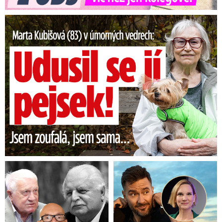
Marta Kubišová (83) v úmorných vedrech: Udusil se jí pejsek!