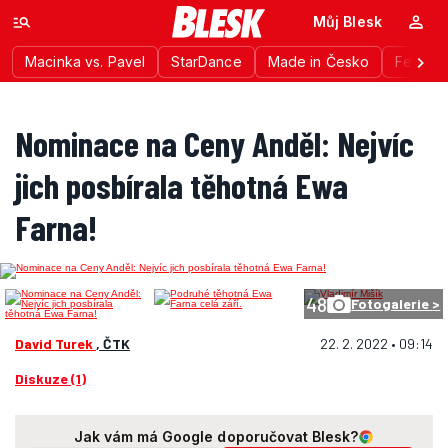
Můj Blesk
Macinka vs. Pavel
StarDance
Made in Česko
Festiva
Nominace na Ceny Anděl: Nejvíc
jich posbírala těhotná Ewa
Farna!
48
Fotogalerie >
David Turek
, ČTK
22. 2. 2022 • 09:14
Diskuze (1)
Jak vám má Google doporučovat Blesk?