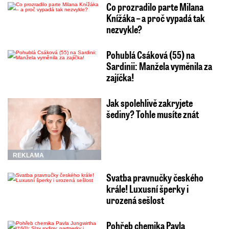
Co prozradilo parte Milana
Knížáka – a proč vypadá tak
nezvykle?
Pohublá Csáková (55) na
Sardinii: Manžela vyměnila za
zajíčka!
Jak spolehlivě zakryjete
šediny? Tohle musíte znát
REKLAMA
Svatba pravnučky českého
krále! Luxusní šperky i
urozená sešlost
Pohřeb chemika Pavla