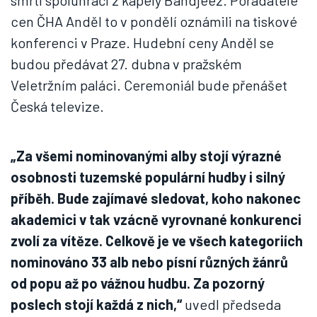
smrti spoluhráči z kapely Bandjeez. Pořadatelé
cen ČHA Anděl to v pondělí oznámili na tiskové
konferenci v Praze. Hudební ceny Anděl se
budou předávat 27. dubna v pražském
Veletržním paláci. Ceremoniál bude přenášet
Česká televize.
„Za všemi nominovanými alby stojí výrazné
osobnosti tuzemské populární hudby i silný
příběh. Bude zajímavé sledovat, koho nakonec
akademici v tak vzácně vyrovnané konkurenci
zvolí za vítěze. Celkově je ve všech kategoriích
nominováno 33 alb nebo písní různých žánrů
od popu až po vážnou hudbu. Za pozorný
poslech stojí každá z nich,“
uvedl předseda