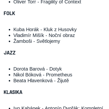
Oliver Torr ‑ Fragility of Context
FOLK
Kuba Horák ‑ Kluk z Husovky
Vladimír Mišík ‑ Noční obraz
Žamboši ‑ Světlojemy
JAZZ
Dorota Barová ‑ Dotyk
Nikol Bóková ‑ Prometheus
Beata Hlavenková ‑ Žijutě
KLASIKA
Ivo Kahánek ‑ Antonín Dvořák: Kompletní