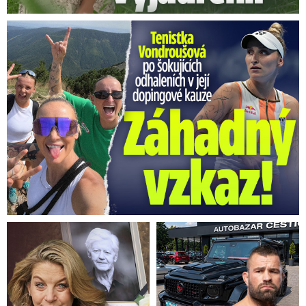
Vondroušová po šokujících odhaleních v kauze: Záhadný vzkaz!