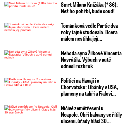
Smrt Milana Knížáka († 86):
Než ho pohřbí, bude soud!
Tománková vedle Partie dva
roky tajně studovala. Dcera
málem nestihla její…
Nehoda syna Žilkové Vincenta
Navrátila: Výbuch v autě
odnesl rozkrok
Politici na Havaji i v
Chorvatsku: Líbánky v USA,
plameny na talíři a Fialovi…
Ničivé zemětřesení u
Neapole: Obří balvany se řítily
ulicemi, úřady hlásí 30…