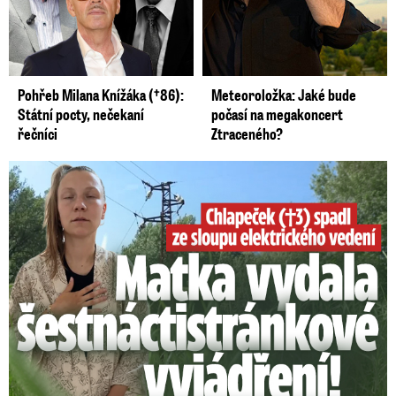
Pohřeb Milana Knížáka (†86):
Meteoroložka: Jaké bude
Státní pocty, nečekaní
počasí na megakoncert
řečníci
Ztraceného?
Smrtelný pád chlapce: Matka vydala vyjádření na 16 stran