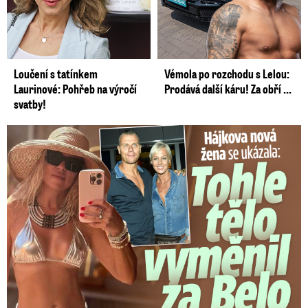
Loučení s tatínkem
Vémola po rozchodu s Lelou:
Laurinové: Pohřeb na výročí
Prodává další káru! Za obří ...
svatby!
Tohle tělo nahradilo Belo: Nová partnerka se ukázala...