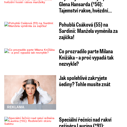
Glena Hansarda (†56):
Tajemství rakve, hvězdní…
Pohublá Csáková (55) na
Sardinii: Manžela vyměnila za
zajíčka!
Co prozradilo parte Milana
Knížáka – a proč vypadá tak
nezvykle?
Jak spolehlivě zakryjete
šediny? Tohle musíte znát
REKLAMA
Speciální řečníci nad rakví
režiséra Laurina (†91):