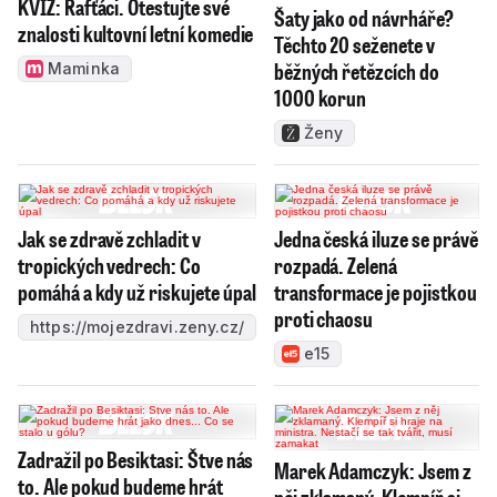
KVÍZ: Rafťáci. Otestujte své
Šaty jako od návrháře?
znalosti kultovní letní komedie
Těchto 20 seženete v
běžných řetězcích do
Maminka
1000 korun
Ženy
Jak se zdravě zchladit v
Jedna česká iluze se právě
tropických vedrech: Co
rozpadá. Zelená
pomáhá a kdy už riskujete úpal
transformace je pojistkou
proti chaosu
https://mojezdravi.zeny.cz/
e15
Zadražil po Besiktasi: Štve nás
Marek Adamczyk: Jsem z
to. Ale pokud budeme hrát
něj zklamaný. Klempíř si