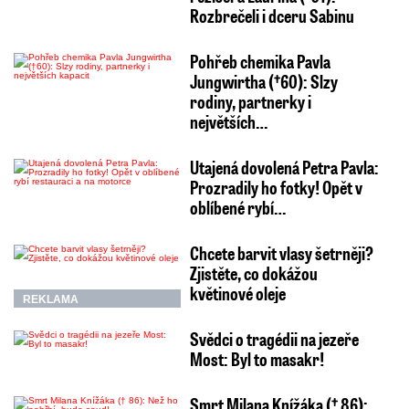
Rozbrečeli i dceru Sabinu
Pohřeb chemika Pavla
Jungwirtha (†60): Slzy
rodiny, partnerky i
největších…
Utajená dovolená Petra Pavla:
Prozradily ho fotky! Opět v
oblíbené rybí…
Chcete barvit vlasy šetrněji?
Zjistěte, co dokážou
květinové oleje
REKLAMA
Svědci o tragédii na jezeře
Most: Byl to masakr!
Smrt Milana Knížáka († 86):