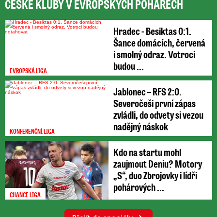
ČESKÉ KLUBY V EVROPSKÝCH POHÁRECH
Hradec - Besiktas 0:1.
Šance domácích, červená
i smolný odraz. Votroci
budou ...
EVROPSKÁ LIGA
Jablonec – RFS 2:0.
Severočeši první zápas
zvládli, do odvety si vezou
nadějný náskok
KONFERENČNÍ LIGA
Kdo na startu mohl
zaujmout Deniu? Motory
„S“, duo Zbrojovky i lídři
pohárových ...
CHANCE LIGA