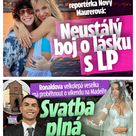
Ronaldova velkolepá veselka na Madeiře: Svatba plná zákazů!