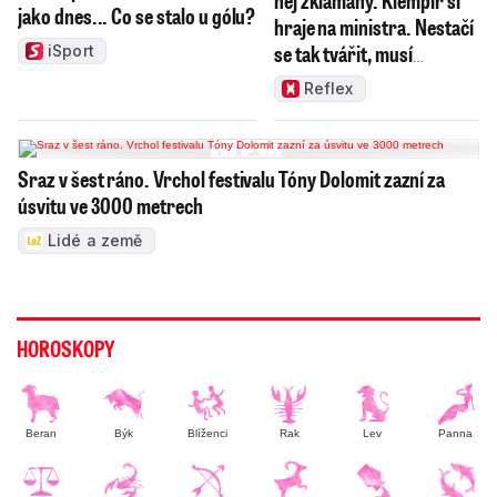
jako dnes... Co se stalo u gólu?
hraje na ministra. Nestačí
se tak tvářit, musí
iSport
zamakat
Reflex
Sraz v šest ráno. Vrchol festivalu Tóny Dolomit zazní za
úsvitu ve 3000 metrech
Lidé a země
HOROSKOPY
Beran
Býk
Blíženci
Rak
Lev
Panna