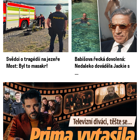
Svědci o tragédii na jezeře
Babišova řecká dovolená:
Most: Byl to masakr!
Nedaleko dováděla Jackie s
...
Prima vytasila podzimní trumfy! Další Zrádci a žhavé novinky