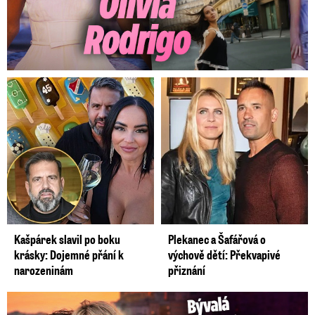
Kašpárek slavil po boku
Plekanec a Šafářová o
krásky: Dojemné přání k
výchově dětí: Překvapivé
narozeninám
přiznání
Bývalá reportérka Novy Maurerová: Neustálý boj o lásku s ...