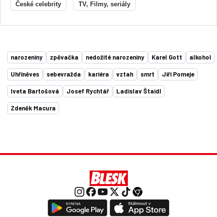
České celebrity
TV, Filmy, seriály
narozeniny
zpěvačka
nedožité narozeniny
Karel Gott
alkohol
Uhříněves
sebevražda
kariéra
vztah
smrt
Jiří Pomeje
Iveta Bartošová
Josef Rychtář
Ladislav Štaidl
Zdeněk Macura