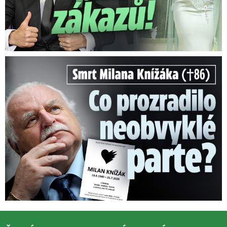
Smrt Milana Knížáka (†86): Co prozradilo neobvyklé parte?