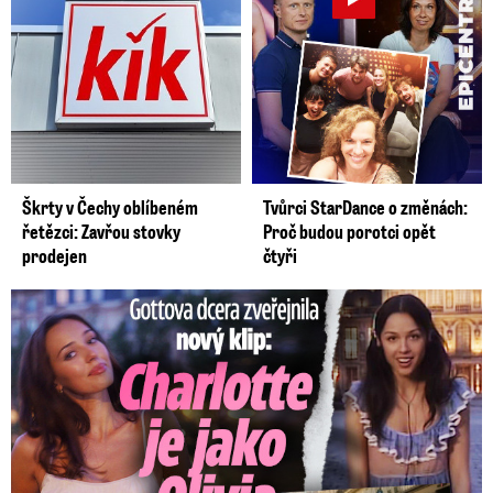
Škrty v Čechy oblíbeném
Tvůrci StarDance o změnách:
řetězci: Zavřou stovky
Proč budou porotci opět
prodejen
čtyři
Gottova dcera zveřejnila nový klip: Je jako Olivie Rodrigo!