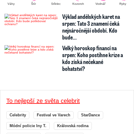
Váhy
Štír
Střelec
Kozoroh
Vodnář
Ryby
Výklad andělských karet na
srpen: Tato 3 znamení čeká
nejnáročnější období. Kdo
bude…
Velký horoskop financí na
srpen: Koho postihne krize a
kdo získá nečekané
bohatství?
To nejlepší ze světa celebrit
Celebrity
Festival ve Varech
StarDance
Módní policie Iny T.
Královská rodina