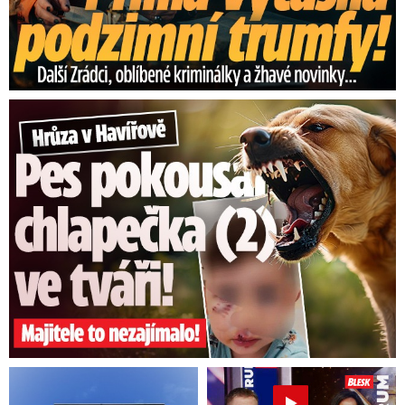
Hrůza v Havířově: Pes pokousal chlapečka (2) ve tváři!