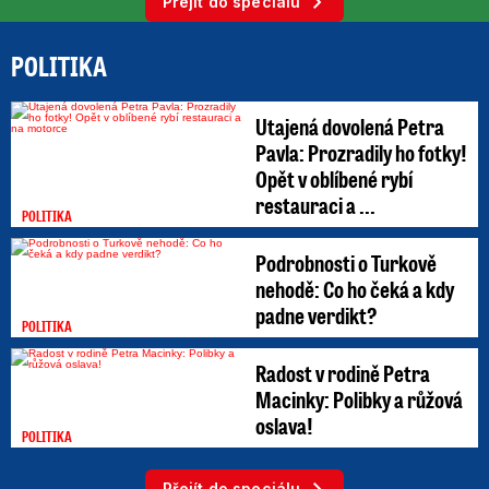
Přejít do speciálu
POLITIKA
Utajená dovolená Petra
Pavla: Prozradily ho fotky!
Opět v oblíbené rybí
restauraci a ...
POLITIKA
Podrobnosti o Turkově
nehodě: Co ho čeká a kdy
padne verdikt?
POLITIKA
Radost v rodině Petra
Macinky: Polibky a růžová
oslava!
POLITIKA
Přejít do speciálu