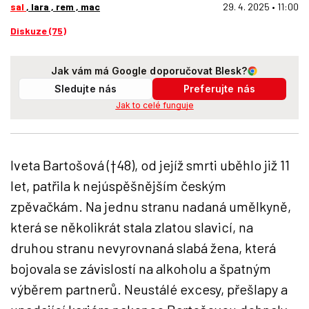
sal
, lara , rem , mac
29. 4. 2025 • 11:00
Diskuze (75)
Jak vám má Google doporučovat Blesk?
Sledujte nás
Preferujte nás
Jak to celé funguje
Iveta Bartošová (†48), od jejíž smrti uběhlo již 11
let, patřila k nejúspěšnějším českým
zpěvačkám. Na jednu stranu nadaná umělkyně,
která se několikrát stala zlatou slavicí, na
druhou stranu nevyrovnaná slabá žena, která
bojovala se závislostí na alkoholu a špatným
výběrem partnerů. Neustálé excesy, přešlapy a