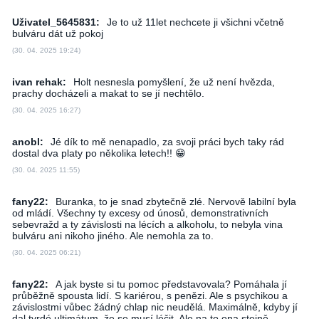
Uživatel_5645831:
Je to už 11let nechcete ji všichni včetně
bulváru dát už pokoj
(30. 04. 2025 19:24)
ivan rehak:
Holt nesnesla pomyšlení, že už není hvězda,
prachy docházeli a makat to se jí nechtělo.
(30. 04. 2025 16:27)
anobl:
Jé dík to mě nenapadlo, za svoji práci bych taky rád
dostal dva platy po několika letech!! 😁
(30. 04. 2025 11:55)
fany22:
Buranka, to je snad zbytečně zlé. Nervově labilní byla
od mládí. Všechny ty excesy od únosů, demonstrativních
sebevražd a ty závislosti na lécích a alkoholu, to nebyla vina
bulváru ani nikoho jiného. Ale nemohla za to.
(30. 04. 2025 06:21)
fany22:
A jak byste si tu pomoc představovala? Pomáhala jí
průběžně spousta lidí. S kariérou, s penězi. Ale s psychikou a
závislostmi vůbec žádný chlap nic neudělá. Maximálně, kdyby jí
dal tvrdé ultimátum, že se musí léčit. Ale na to ona stejně