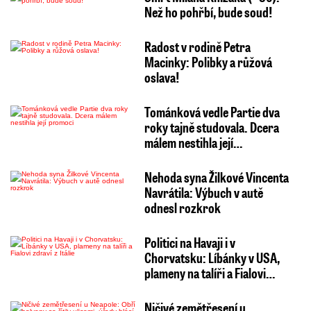
Než ho pohřbí, bude soud!
Radost v rodině Petra
Macinky: Polibky a růžová
oslava!
Tománková vedle Partie dva
roky tajně studovala. Dcera
málem nestihla její…
Nehoda syna Žilkové Vincenta
Navrátila: Výbuch v autě
odnesl rozkrok
Politici na Havaji i v
Chorvatsku: Líbánky v USA,
plameny na talíři a Fialovi…
Ničivé zemětřesení u