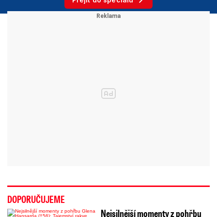
DOPORUČUJEME
Nejsilnější momenty z pohřbu