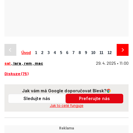
Úvod
1
2
3
4
5
6
7
8
9
10
11
12
13
14
sal
, lara , rem , mac
29. 4. 2025 • 11:00
Diskuze (75)
Jak vám má Google doporučovat Blesk?
Sledujte nás
Preferujte nás
Jak to celé funguje