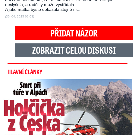
neslyšela, a radši ty muže vystřídala.
A jako matka byste dokázala stejné nic.
(30. 04. 2025 06:03)
PŘIDAT NÁZOR
ZOBRAZIT CELOU DISKUSI
HLAVNÍ ČLÁNKY
Smrt Češky v Alpách: Zemřela při túře s rodiči