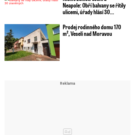
Neapole: Obří balvany se řítily
ulicemi, úřady hlásí 30…
Prodej rodinného domu 170
m², Veselí nad Moravou