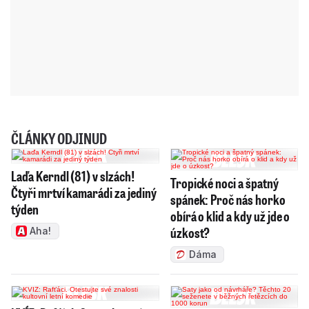
ČLÁNKY ODJINUD
Laďa Kerndl (81) v slzách!
Tropické noci a špatný
Čtyři mrtví kamarádi za jediný
spánek: Proč nás horko
týden
obírá o klid a kdy už jde o
úzkost?
Aha!
Dáma