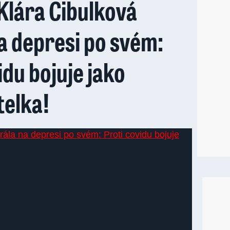
Klára Cibulková
a depresi po svém:
idu bojuje jako
telka!