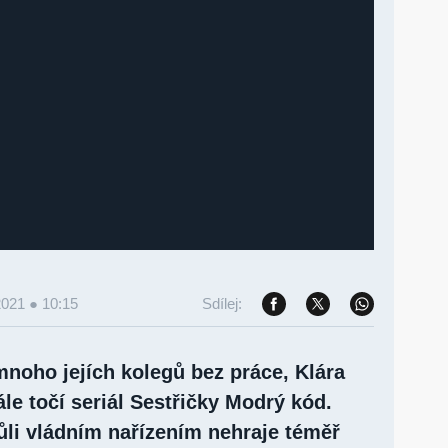
2021 ● 10:15
Sdílej:
mnoho jejích kolegů bez práce, Klára
ále točí seriál Sestřičky Modrý kód.
ůli vládním nařízením nehraje téměř