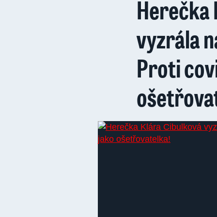
Herečka 
vyzrála n
Proti cov
ošetřova