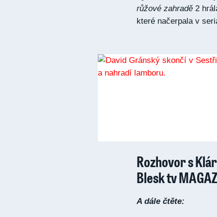
růžové zahradě
2 hrál
které načerpala v seri
Rozhovor s Klá
Blesk tv MAGA
A dále čtěte: