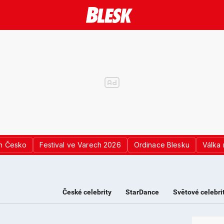
n Česko
Festival ve Varech 2026
Ordinace Blesku
Válka 
České celebrity
StarDance
Světové celebri