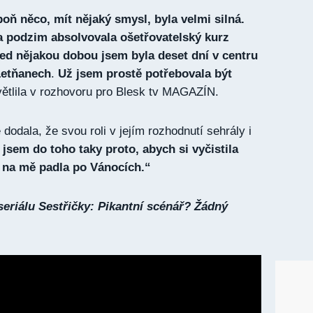
poň něco, mít nějaký smysl, byla velmi silná.
a podzim absolvovala ošetřovatelský kurz
ed nějakou dobou jsem byla deset dní v centru
Letňanech
.
Už jsem prostě potřebovala být
ětlila v rozhovoru pro Blesk tv MAGAZÍN.
odala, že svou roli v jejím rozhodnutí sehrály i
 jsem do toho taky proto, abych si vyčistila
a na mě padla po Vánocích.“
eriálu Sestřičky: Pikantní scénář? Žádný