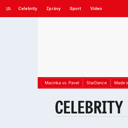
Celebrity
Zprávy
Sport
Video
Macinka vs. Pavel
StarDance
Made i
CELEBRITY