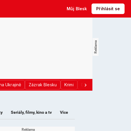
Můj Blesk
Přihlásit se
na Ukrajině
Zázrak Blesku
Krimi
Donald Trump
Sport
ty
Seriály, filmy, kino a tv
Více