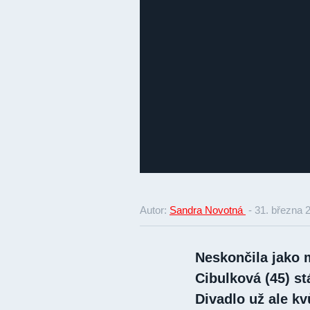
Autor:
Sandra Novotná
-
31. března 
Neskončila jako 
Cibulková (45) st
Divadlo už ale kv