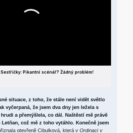
 Sestřičky: Pikantní scénář? Žádný problém!
é situace, z toho, že stále není vidět světlo
ak vyčerpaná, že jsem dva dny jen ležela s
 hrudi a přemýšlela, co dál. Naštěstí mě právě
o Letňan, což mě z toho vytáhlo. Konečně jsem
p
řiznala otevřeně Cibulková, která v
Ordinaci v