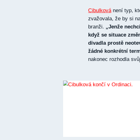
Cibulková
není typ, kt
zvažovala, že by si 
branži.
„Jenže nechci
když se situace změn
divadla prostě neote
žádné konkrétní term
nakonec rozhodla svůj