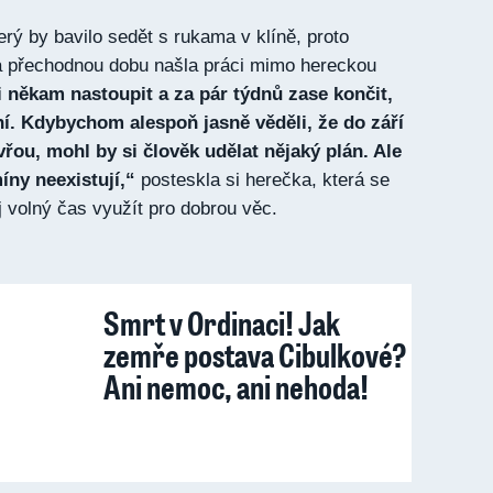
erý by bavilo sedět s rukama v klíně, proto
na přechodnou dobu našla práci mimo hereckou
 někam nastoupit a za pár týdnů zase končit,
í. Kdybychom alespoň jasně věděli, že do září
vřou, mohl by si člověk udělat nějaký plán. Ale
íny neexistují,“
posteskla si herečka, která se
 volný čas využít pro dobrou věc.
Smrt v Ordinaci! Jak
zemře postava Cibulkové?
Ani nemoc, ani nehoda!