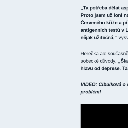
„Ta potřeba dělat as
Proto jsem už loni n
Červeného kříže a př
antigenních testů v 
nějak užitečná,“
vysv
Herečka ale současně d
sobecké důvody.
„Šla
hlavu od deprese. T
VIDEO: Cibulková o s
problém!