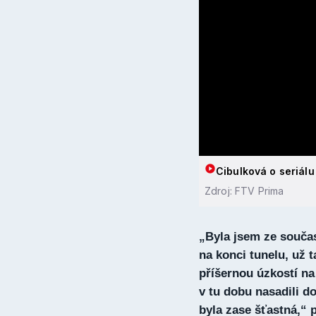
Cibulková o seriálu
Zdroj: FTV Prima
„Byla jsem ze současn
na konci tunelu, už t
příšernou úzkostí na
v tu dobu nasadili d
byla zase šťastná,“ 