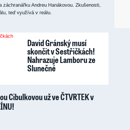
a záchranářku Andreu Hanákovou. Zkušenosti,
álu, teď využívá v reálu.
David Gránský musí
skončit v Sestřičkách!
Nahrazuje Lamboru ze
Slunečné
rou Cibulkovou už ve ČTVRTEK v
ZÍNU!