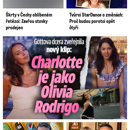
Škrty v Čechy oblíbeném
Tvůrci StarDance o změnách:
řetězci: Zavřou stovky
Proč budou porotci opět
prodejen
čtyři
Gottova dcera zveřejnila nový klip: Je jako Olivie Rodrigo!