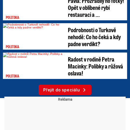
Pavla: Prozradily ho fotky!
Opět v oblíbené rybí
restauraci a ...
POLITIKA
Podrobnosti o Turkově
nehodě: Co ho čeká a kdy
padne verdikt?
POLITIKA
Radost v rodině Petra
Macinky: Polibky a růžová
oslava!
POLITIKA
Přejít do speciálu