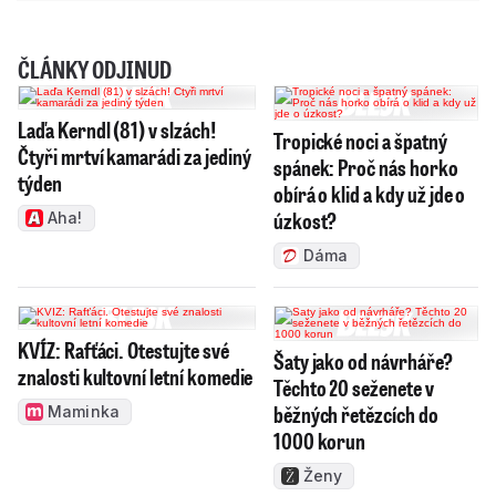
ČLÁNKY ODJINUD
Laďa Kerndl (81) v slzách!
Tropické noci a špatný
Čtyři mrtví kamarádi za jediný
spánek: Proč nás horko
týden
obírá o klid a kdy už jde o
úzkost?
Aha!
Dáma
KVÍZ: Rafťáci. Otestujte své
Šaty jako od návrháře?
znalosti kultovní letní komedie
Těchto 20 seženete v
běžných řetězcích do
Maminka
1000 korun
Ženy