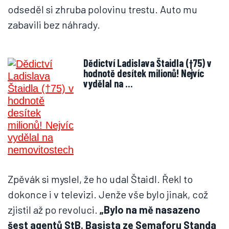
odseděl si zhruba polovinu trestu. Auto mu
zabavili bez náhrady.
Dědictví Ladislava Štaidla (†75) v
hodnotě desítek milionů! Nejvíc
vydělal na …
Zpěvák si myslel, že ho udal Štaidl. Řekl to
dokonce i v televizi. Jenže vše bylo jinak, což
zjistil až po revoluci.
„Bylo na mě nasazeno
šest agentů StB. Basista ze Semaforu Standa