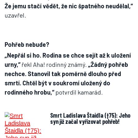
Že jemu stačí vědět, že nic špatného neudělal,“
uzavřel.
Pohřeb nebude?
„Nepřál si ho. Rodina se chce sejít až k uložení
urny,“
řekl Aha! rodinný známý.
„Žádný pohřeb
nechce. Stanovil tak poměrně dlouho před
smrtí. Chtěl být v soukromí uložený do
rodinného hrobu,“
potvrdil kamarád.
Smrt Ladislava Štaidla (†75): Jeho
syn již začal vyřizovat pohřeb!