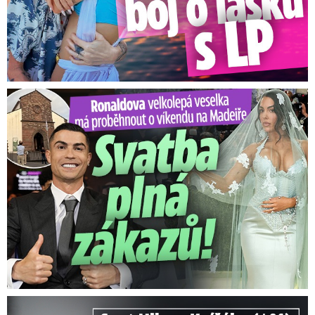
Ronaldova velkolepá veselka na Madeiře: Svatba plná zákazů!
Smrt Milana Knížáka (†86): Co prozradilo neobvyklé parte?