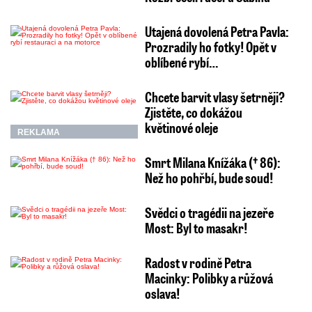
Utajená dovolená Petra Pavla:
Prozradily ho fotky! Opět v
oblíbené rybí…
Chcete barvit vlasy šetrněji?
Zjistěte, co dokážou
květinové oleje
REKLAMA
Smrt Milana Knížáka († 86):
Než ho pohřbí, bude soud!
Svědci o tragédii na jezeře
Most: Byl to masakr!
Radost v rodině Petra
Macinky: Polibky a růžová
oslava!