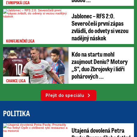
EVROPSKÁ LIGA
Jablonec – RFS 2:0.
Severočeši první zápas
zvládli, do odvety si vezou
nadějný náskok
KONFERENČNÍ LIGA
Kdo na startu mohl
zaujmout Deniu? Motory
„S“, duo Zbrojovky i lídři
pohárových ...
CHANCE LIGA
Přejít do speciálu
POLITIKA
Utajená dovolená Petra