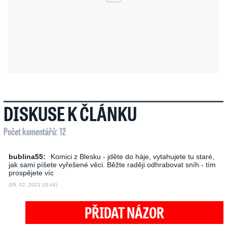
DISKUSE K ČLÁNKU
Počet komentářů: 12
bublina55:
Komici z Blesku - jděte do háje, vytahujete tu staré,
jak sami píšete vyřešené věci. Běžte raději odhrabovat sníh - tím
prospějete víc
(09. 02. 2021 10:44)
PŘIDAT NÁZOR