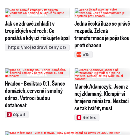
Jak se zdravě zchladit v
Jedna česká iluze se právě
tropických vedrech: Co
rozpadá. Zelená
pomáhá a kdy už riskujete úpal
transformace je pojistkou
proti chaosu
https://mojezdravi.zeny.cz/
e15
Hradec - Besiktas 0:1. Šance
Marek Adamczyk: Jsem z
domácích, červená i smolný
něj zklamaný. Klempíř si
odraz. Votroci budou
hraje na ministra. Nestačí
dotahovat
se tak tvářit, musí
zamakat
iSport
Reflex