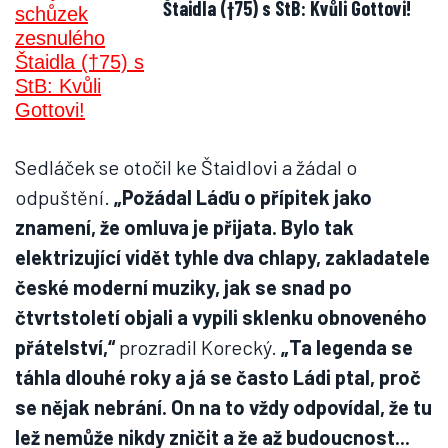
Štaidla (†75) s StB: Kvůli Gottovi!
Sedláček se otočil ke Štaidlovi a žádal o
odpuštění.
„Požádal Láďu o přípitek jako
znamení, že omluva je přijata. Bylo tak
elektrizující vidět tyhle dva chlapy, zakladatele
české moderní muziky, jak se snad po
čtvrtstoletí objali a vypili sklenku obnoveného
přátelství,“
prozradil Korecký.
„Ta legenda se
táhla dlouhé roky a já se často Ládi ptal, proč
se nějak nebrání. On na to vždy odpovídal, že tu
lež nemůže nikdy zničit a že až budoucnost...