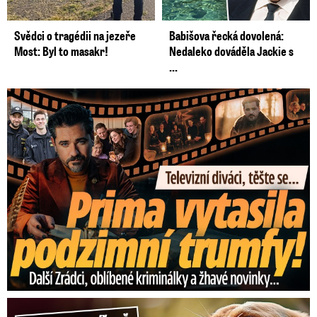
Svědci o tragédii na jezeře
Babišova řecká dovolená:
Most: Byl to masakr!
Nedaleko dováděla Jackie s
...
Prima vytasila podzimní trumfy! Další Zrádci a žhavé novinky
Hrůza v Havířově: Pes pokousal chlapečka (2) ve tváři!