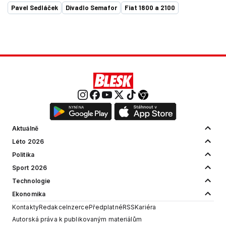
Pavel Sedláček
Divadlo Semafor
Fiat 1800 a 2100
Aktuálně
Léto 2026
Politika
Sport 2026
Technologie
Ekonomika
Kontakty
Redakce
Inzerce
Předplatné
RSS
Kariéra
Autorská práva k publikovaným materiálům