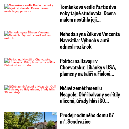
Tománková vedle Partie dva
roky tajně studovala. Dcera
málem nestihla její…
Nehoda syna Žilkové Vincenta
Navrátila: Výbuch v autě
odnesl rozkrok
Politici na Havaji i v
Chorvatsku: Líbánky v USA,
plameny na talíři a Fialovi…
Ničivé zemětřesení u
Neapole: Obří balvany se řítily
ulicemi, úřady hlásí 30…
Prodej rodinného domu 87
m², Sendražice