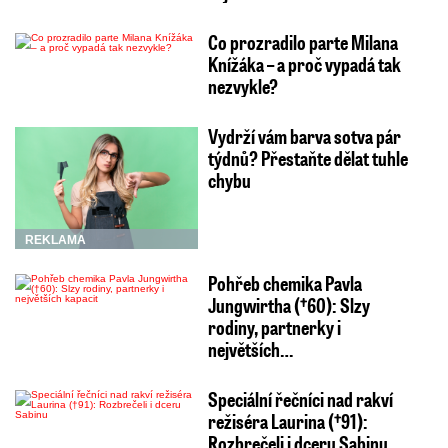
Co prozradilo parte Milana
Knížáka – a proč vypadá tak
nezvykle?
Vydrží vám barva sotva pár
týdnů? Přestaňte dělat tuhle
chybu
REKLAMA
Pohřeb chemika Pavla
Jungwirtha (†60): Slzy
rodiny, partnerky i
největších…
Speciální řečníci nad rakví
režiséra Laurina (†91):
Rozbrečeli i dceru Sabinu