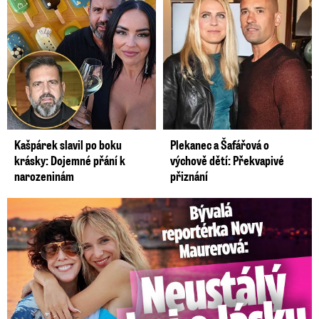
Kašpárek slavil po boku
Plekanec a Šafářová o
krásky: Dojemné přání k
výchově dětí: Překvapivé
narozeninám
přiznání
Bývalá reportérka Novy Maurerová: Neustálý boj o lásku s ...