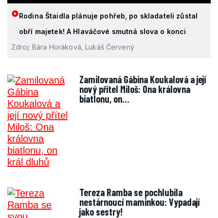
Rodina Štaidla plánuje pohřeb, po skladateli zůstal
obří majetek! A Hlaváčové smutná slova o konci
Zdroj: Bára Horáková, Lukáš Červený
Zamilovaná Gábina Koukalová a její
nový přítel Miloš: Ona královna
biatlonu, on…
Tereza Ramba se pochlubila
nestárnoucí maminkou: Vypadají
jako sestry!