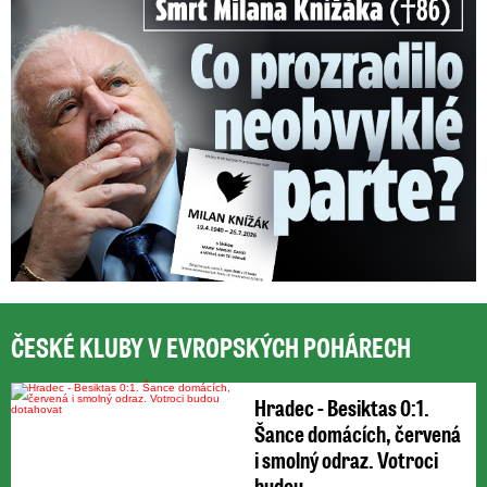
ČESKÉ KLUBY V EVROPSKÝCH POHÁRECH
Hradec - Besiktas 0:1.
Šance domácích, červená
i smolný odraz. Votroci
budou ...