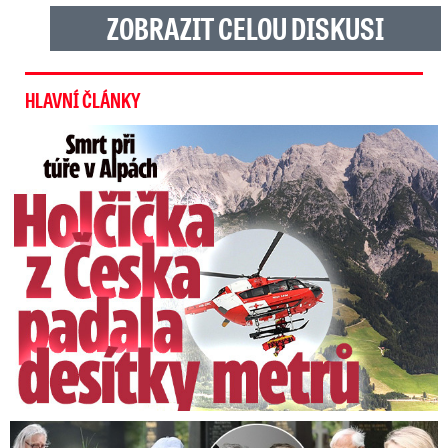
ZOBRAZIT CELOU DISKUSI
HLAVNÍ ČLÁNKY
Smrt Češky v Alpách: Zemřela při túře s rodiči
Speciální řečníci nad rakví Laurina: Rozbrečeli i dceru