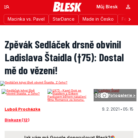
Můj Blesk
Macinka vs. Pavel
StarDance
Made in Česko
Festiva
Zpěvák Sedláček drsně obvinil
Ladislava Štaidla (†75): Dostal
mě do vězení!
38
Fotogalerie >
Luboš Procházka
9. 2. 2021 • 05:15
Diskuze (12)
Jak vám má Google doporučovat Blesk?