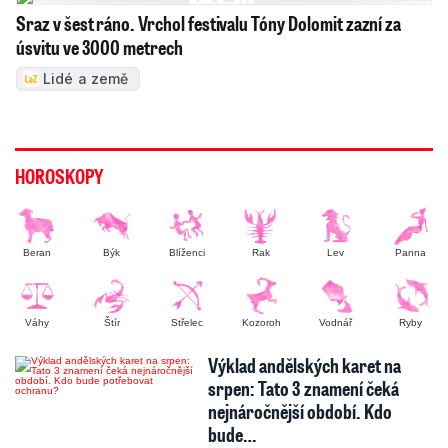
Sraz v šest ráno. Vrchol festivalu Tóny Dolomit zazní za
úsvitu ve 3000 metrech
Lidé a země
HOROSKOPY
Beran
Býk
Blíženci
Rak
Lev
Panna
Váhy
Štír
Střelec
Kozoroh
Vodnář
Ryby
Výklad andělských karet na
srpen: Tato 3 znamení čeká
nejnáročnější období. Kdo
bude…