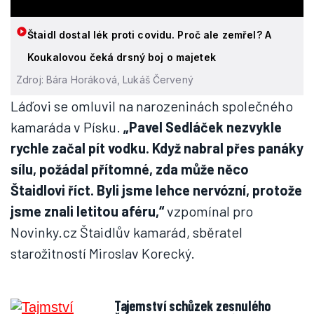
Štaidl dostal lék proti covidu. Proč ale zemřel? A
Koukalovou čeká drsný boj o majetek
Zdroj: Bára Horáková, Lukáš Červený
Láďovi se omluvil na narozeninách společného
kamaráda v Písku.
„Pavel Sedláček nezvykle
rychle začal pít vodku. Když nabral přes panáky
sílu, požádal přítomné, zda může něco
Štaidlovi říct. Byli jsme lehce nervózní, protože
jsme znali letitou aféru,“
vzpomínal pro
Novinky.cz Štaidlův kamarád, sběratel
starožitností Miroslav Korecký.
Tajemství schůzek zesnulého