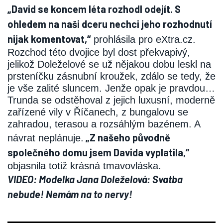
„David se koncem léta rozhodl odejít. S
ohledem na naši dceru nechci jeho rozhodnutí
nijak komentovat,“
prohlásila pro eXtra.cz.
Rozchod této dvojice byl dost překvapivý,
jelikož Doleželové se už nějakou dobu leskl na
prsteníčku zásnubní kroužek, zdálo se tedy, že
je vše zalité sluncem. Jenže opak je pravdou…
Trunda se odstěhoval z jejich luxusní, moderně
zařízené vily v Říčanech, z bungalovu se
zahradou, terasou a rozsáhlým bazénem. A
„Z našeho původně
návrat neplánuje.
společného domu jsem Davida vyplatila,“
objasnila totiž krásná tmavovláska.
VIDEO: Modelka Jana Doleželová: Svatba
nebude! Nemám na to nervy!