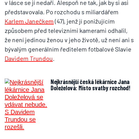
v lásce se jí nedaří. Alespoň ne tak, jak by si asi
představovala. Po rozchodu s miliardářem
Karlem Janečkem
(47), jenž jí ponižujícím
způsobem před televizními kamerami odhalil,
že není jedinou ženou v jeho životě, už není ani s
bývalým generálním ředitelem fotbalové Slavie
Davidem Trundou
.
Nejkrásnější česká lékárnice Jana
Doleželová: Místo svatby rozchod!