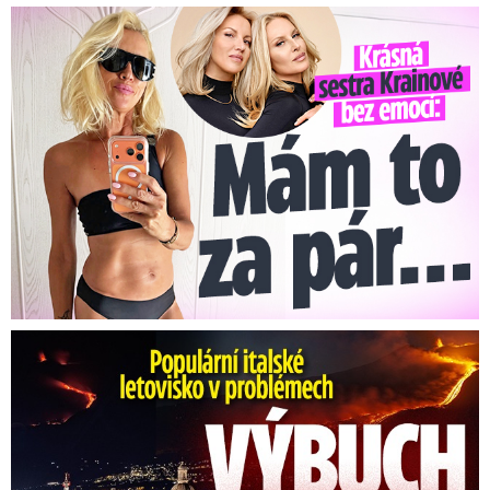
Krásná sestra Krainové bez emocí: Mám to za pár…
Erupce sicilské sopky Etny: Ruší desítky letů