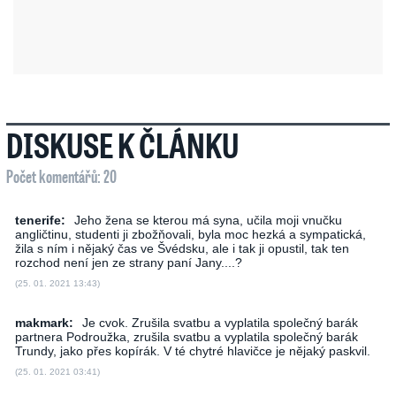
DISKUSE K ČLÁNKU
Počet komentářů: 20
tenerife:
Jeho žena se kterou má syna, učila moji vnučku
angličtinu, studenti ji zbožňovali, byla moc hezká a sympatická,
žila s ním i nějaký čas ve Švédsku, ale i tak ji opustil, tak ten
rozchod není jen ze strany paní Jany....?
(25. 01. 2021 13:43)
makmark:
Je cvok. Zrušila svatbu a vyplatila společný barák
partnera Podroužka, zrušila svatbu a vyplatila společný barák
Trundy, jako přes kopírák. V té chytré hlavičce je nějaký paskvil.
(25. 01. 2021 03:41)