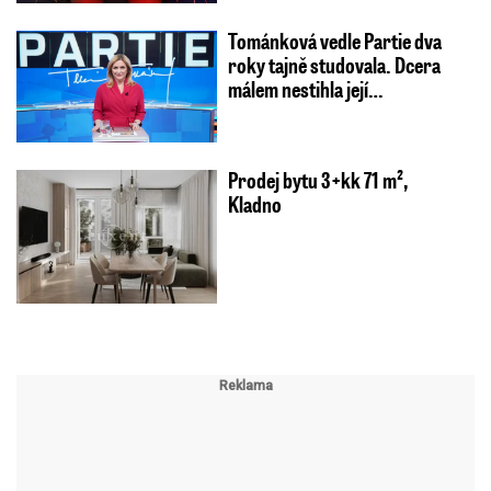
Tománková vedle Partie dva
roky tajně studovala. Dcera
málem nestihla její…
Prodej bytu 3+kk 71 m²,
Kladno