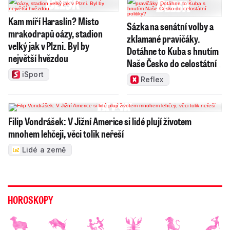
Kam míří Haraslín? Místo
Sázka na senátní volby a
mrakodrapů oázy, stadion
zklamané pravičáky.
velký jak v Plzni. Byl by
Dotáhne to Kuba s hnutím
největší hvězdou
Naše Česko do celostátní
politiky?
iSport
Reflex
Filip Vondrášek: V Jižní Americe si lidé plují životem
mnohem lehčeji, věci tolik neřeší
Lidé a země
HOROSKOPY