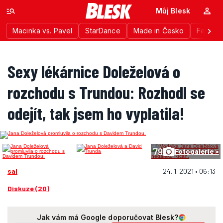
Můj Blesk
Macinka vs. Pavel
StarDance
Made in Česko
Festiva
Sexy lékárnice Doleželová o
rozchodu s Trundou: Rozhodl se
odejít, tak jsem ho vyplatila!
79
Fotogalerie >
sal
24. 1. 2021 • 06:13
Diskuze (20)
Jak vám má Google doporučovat Blesk?