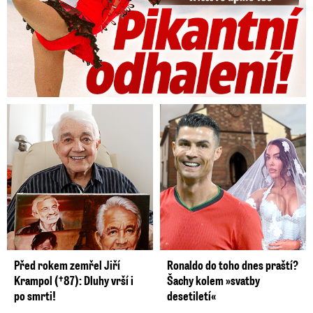
Před rokem zemřel Jiří
Ronaldo do toho dnes praští?
Krampol (†87): Dluhy vrší i
Šachy kolem »svatby
po smrti!
desetiletí«