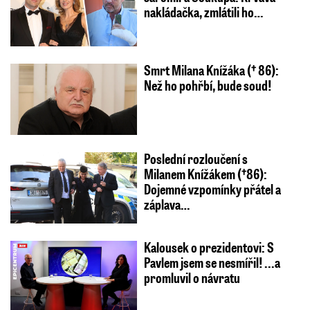
nakládačka, zmlátili ho…
Smrt Milana Knížáka († 86):
Než ho pohřbí, bude soud!
Poslední rozloučení s
Milanem Knížákem (†86):
Dojemné vzpomínky přátel a
záplava…
Kalousek o prezidentovi: S
Pavlem jsem se nesmířil! ...a
promluvil o návratu