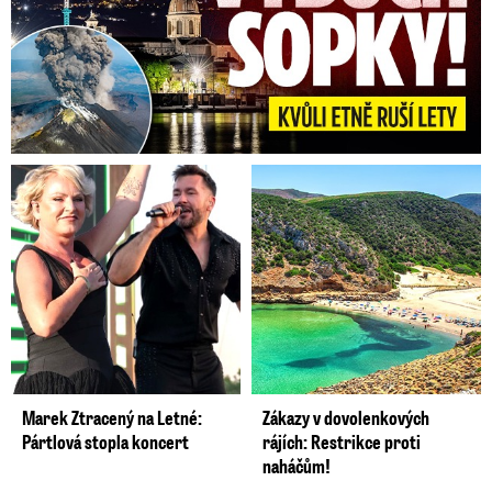
Marek Ztracený na Letné:
Zákazy v dovolenkových
Pártlová stopla koncert
rájích: Restrikce proti
naháčům!