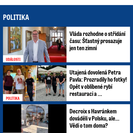
POLITIKA
Vláda rozhodne o střídání
času: Šťastný prosazuje
jen ten zimní
UDÁLOSTI
Utajená dovolená Petra
Pavla: Prozradily ho fotky!
Opět v oblíbené rybí
restauraci a ...
POLITIKA
Decroix s Havránkem
dováděli v Polsku, ale…
Vědí o tom doma?