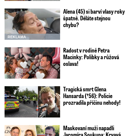
Alena (45) si barví vlasy roky
špatně. Děláte stejnou
chybu?
REKLAMA
Radost v rodině Petra
Macinky: Polibky a růžová
oslava!
Tragická smrt Glena
Hansarda (†56): Policie
prozradila příčinu nehody!
Maskovaní muži napadli
Jaromíra Soukupa: Krvavá