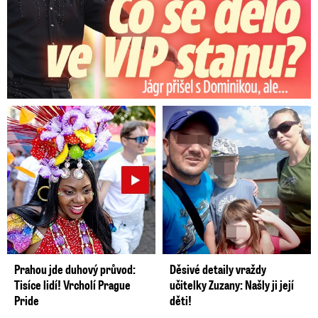
Prahou jde duhový průvod:
Děsivé detaily vraždy
Tisíce lidí! Vrcholí Prague
učitelky Zuzany: Našly ji její
Pride
děti!