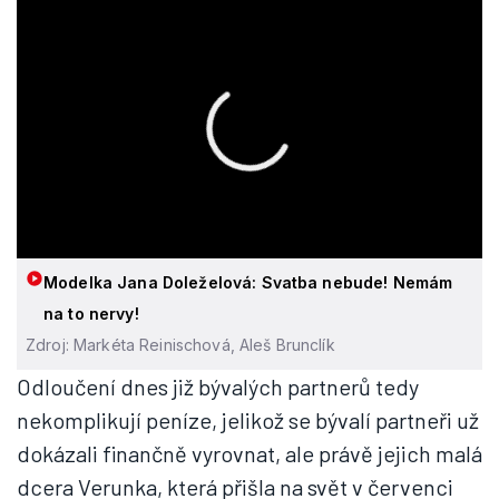
Modelka Jana Doleželová: Svatba nebude! Nemám
na to nervy!
Zdroj: Markéta Reinischová, Aleš Brunclík
Odloučení dnes již bývalých partnerů tedy
nekomplikují peníze, jelikož se bývalí partneři už
dokázali finančně vyrovnat, ale právě jejich malá
dcera Verunka, která přišla na svět v červenci