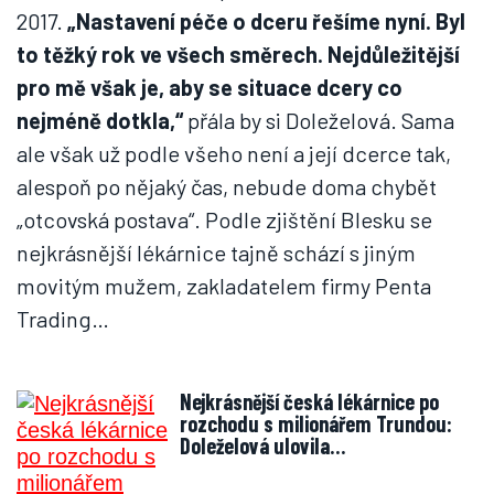
2017.
„Nastavení péče o dceru řešíme nyní. Byl
to těžký rok ve všech směrech. Nejdůležitější
pro mě však je, aby se situace dcery co
nejméně dotkla,“
přála by si Doleželová. Sama
ale však už podle všeho není a její dcerce tak,
alespoň po nějaký čas, nebude doma chybět
„otcovská postava“. Podle zjištění Blesku se
nejkrásnější lékárnice tajně schází s jiným
movitým mužem, zakladatelem firmy Penta
Trading…
Nejkrásnější česká lékárnice po
rozchodu s milionářem Trundou:
Doleželová ulovila…