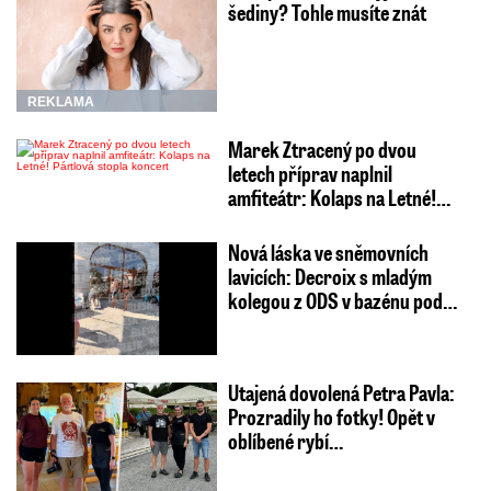
šediny? Tohle musíte znát
REKLAMA
Marek Ztracený po dvou
letech příprav naplnil
amfiteátr: Kolaps na Letné!…
Nová láska ve sněmovních
lavicích: Decroix s mladým
kolegou z ODS v bazénu pod…
Utajená dovolená Petra Pavla:
Prozradily ho fotky! Opět v
oblíbené rybí…