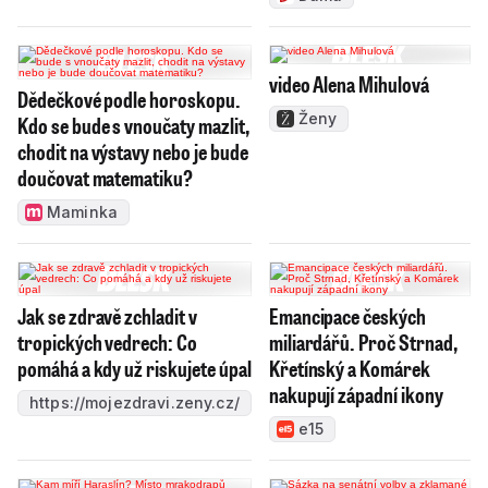
video Alena Mihulová
Dědečkové podle horoskopu.
Ženy
Kdo se bude s vnoučaty mazlit,
chodit na výstavy nebo je bude
doučovat matematiku?
Maminka
Jak se zdravě zchladit v
Emancipace českých
tropických vedrech: Co
miliardářů. Proč Strnad,
pomáhá a kdy už riskujete úpal
Křetínský a Komárek
nakupují západní ikony
https://mojezdravi.zeny.cz/
e15