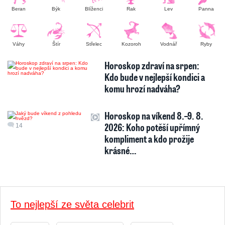
Beran
Býk
Blíženci
Rak
Lev
Panna
Váhy
Štír
Střelec
Kozoroh
Vodnář
Ryby
Horoskop zdraví na srpen:
Kdo bude v nejlepší kondici a
komu hrozí nadváha?
Horoskop na víkend 8.–9. 8.
2026: Koho potěší upřímný
14
kompliment a kdo prožije
krásné…
To nejlepší ze světa celebrit