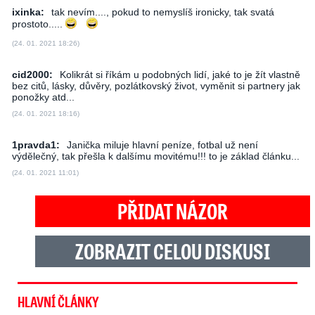
ixinka:
tak nevím...., pokud to nemyslíš ironicky, tak svatá
prostoto.....
(24. 01. 2021 18:26)
cid2000:
Kolikrát si říkám u podobných lidí, jaké to je žít vlastně
bez citů, lásky, důvěry, pozlátkovský život, vyměnit si partnery jak
ponožky atd...
(24. 01. 2021 18:16)
1pravda1:
Janička miluje hlavní peníze, fotbal už není
výdělečný, tak přešla k dalšímu movitému!!! to je základ článku...
(24. 01. 2021 11:01)
PŘIDAT NÁZOR
ZOBRAZIT CELOU DISKUSI
HLAVNÍ ČLÁNKY