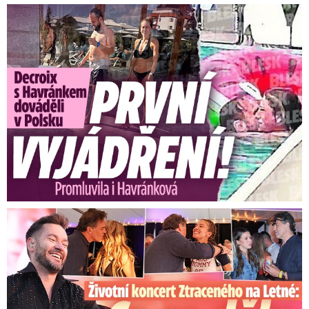
Exministryně s Havránkem dováděli v Polsku: První slova!
Koncert Ztraceného na Letné: Jágr přišel s Dominikou, ale...