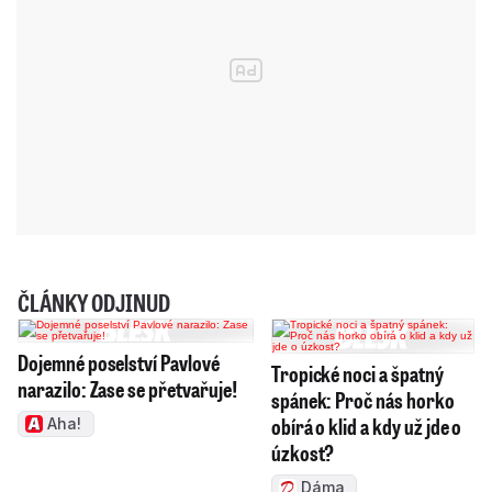
ČLÁNKY ODJINUD
Dojemné poselství Pavlové
Tropické noci a špatný
narazilo: Zase se přetvařuje!
spánek: Proč nás horko
obírá o klid a kdy už jde o
Aha!
úzkost?
Dáma