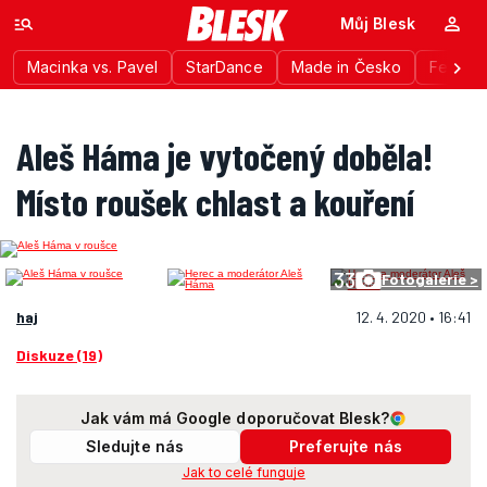
Můj Blesk
Macinka vs. Pavel
StarDance
Made in Česko
Festiva
Aleš Háma je vytočený doběla!
Místo roušek chlast a kouření
33
Fotogalerie >
haj
12. 4. 2020 • 16:41
Diskuze (19)
Jak vám má Google doporučovat Blesk?
Sledujte nás
Preferujte nás
Jak to celé funguje