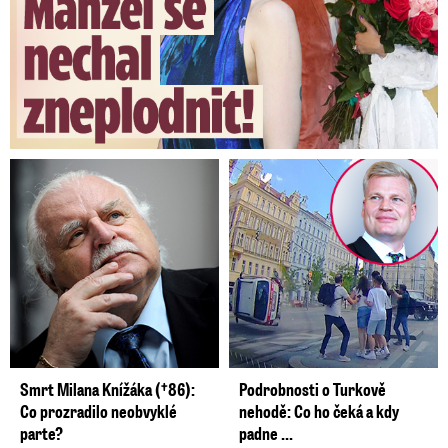
Smrt Milana Knížáka (†86):
Podrobnosti o Turkově
Co prozradilo neobvyklé
nehodě: Co ho čeká a kdy
parte?
padne ...