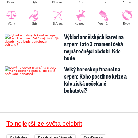
Beran
Býk
Blíženci
Rak
Lev
Panna
Váhy
Štír
Střelec
Kozoroh
Vodnář
Ryby
Výklad andělských karet na
srpen: Tato 3 znamení čeká
nejnáročnější období. Kdo
bude…
Velký horoskop financí na
srpen: Koho postihne krize a
kdo získá nečekané
bohatství?
To nejlepší ze světa celebrit