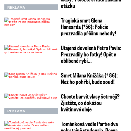
otázku
REKLAMA
Tragická smrt Glena
Hansarda (†56): Policie
prozradila příčinu nehody!
Utajená dovolená Petra Pavla:
Prozradily ho fotky! Opět v
oblíbené rybí…
Smrt Milana Knížáka († 86):
Než ho pohřbí, bude soud!
Chcete barvit vlasy šetrněji?
Zjistěte, co dokážou
květinové oleje
REKLAMA
Tománková vedle Partie dva
roky tajně studovala. Dcera