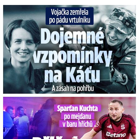
Vojačka zemřela po pádu vrtulníku: Dojemné vzpomínky na ...
Kuchta po mejdanu v baru hříchů: Přišel na trénink opilý?!