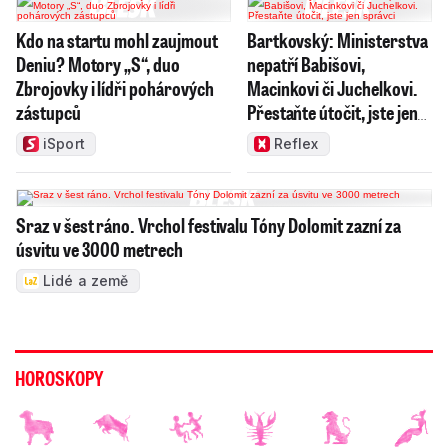
Kdo na startu mohl zaujmout
Bartkovský: Ministerstva
Deniu? Motory „S“, duo
nepatří Babišovi,
Zbrojovky i lídři pohárových
Macinkovi či Juchelkovi.
zástupců
Přestaňte útočit, jste jen
správci
iSport
Reflex
Sraz v šest ráno. Vrchol festivalu Tóny Dolomit zazní za
úsvitu ve 3000 metrech
Lidé a země
HOROSKOPY