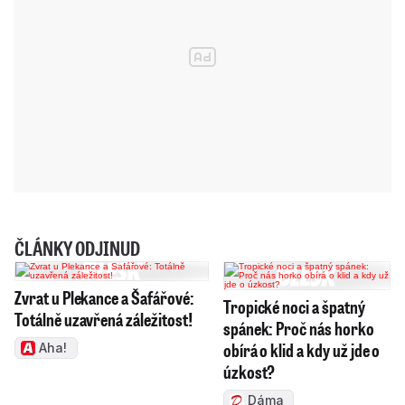
ČLÁNKY ODJINUD
Zvrat u Plekance a Šafářové:
Tropické noci a špatný
Totálně uzavřená záležitost!
spánek: Proč nás horko
obírá o klid a kdy už jde o
Aha!
úzkost?
Dáma