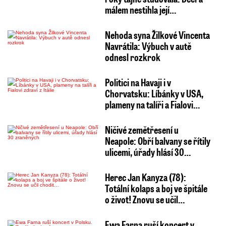
málem nestihla její…
Nehoda syna Žilkové Vincenta
Navrátila: Výbuch v autě
odnesl rozkrok
Politici na Havaji i v
Chorvatsku: Líbánky v USA,
plameny na talíři a Fialovi…
Ničivé zemětřesení u
Neapole: Obří balvany se řítily
ulicemi, úřady hlásí 30…
Herec Jan Kanyza (78):
Totální kolaps a boj ve špitále
o život! Znovu se učil…
Ewa Farna ruší koncert v