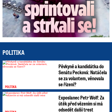
POLITIKA
Pěvkyně a kandidátka do
Senátu Pecková: Natáčela
se za volantem, věnovala
se řízení?
POLITIKA
Exposlanec Petr Wolf: Za
útěk před vězením si má
odsedět další trest
POLITIKA