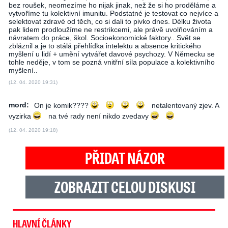
bez roušek, neomezíme ho nijak jinak, než že si ho proděláme a
vytvoříme tu kolektivní imunitu. Podstatné je testovat co nejvíce a
selektovat zdravé od těch, co si dali to pivko dnes. Délku života
pak lidem prodloužíme ne restrikcemi, ale právě uvolňováním a
návratem do práce, škol. Socioekonomické faktory.. Svět se
zbláznil a je to stálá přehlídka intelektu a absence kritického
myšlení u lidí + umění vytvářet davové psychozy. V Německu se
tohle neděje, v tom se pozná vnitřní síla populace a kolektivního
myšlení..
(12. 04. 2020 19:31)
mord:
On je komik????
netalentovaný zjev. A
vyzirka
na tvé rady není nikdo zvedavy
(12. 04. 2020 19:18)
PŘIDAT NÁZOR
ZOBRAZIT CELOU DISKUSI
HLAVNÍ ČLÁNKY