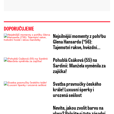
DOPORUČUJEME
Nejsilnější momenty z pohřbu
Glena Hansarda (†56):
Tajemství rakve, hvězdní…
Pohublá Csáková (55) na
Sardinii: Manžela vyměnila za
zajíčka!
Svatba pravnučky českého
krále! Luxusní šperky i
urozená sešlost
Nevíte, jakou zvolit barvu na
vlasy? Položte si tuto zásadní