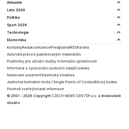
Aktuálně
Léto 2026
Politika
Sport 2026
Technologie
Ekonomika
Kontakty
Redakce
Inzerce
Předplatné
RSS
Kariéra
Autorská práva k publikovaným materiálům
Podmínky pro užívání služby informační společnosti
Informace o zpracování osobních údajů
Cookies
Nastavení soukromí
Vlastnická struktura
Jednotná kontaktní místa / Single Points of Contact
Etický kodex
Povinně zveřejňované informace
© 2001 - 2026 Copyright
CZECH NEWS CENTER a.s.
a dodavatelé
obsahu