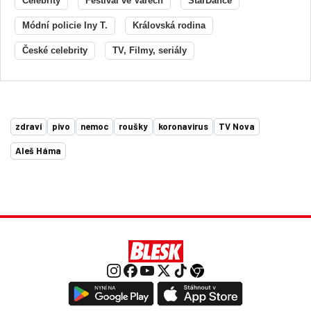
Celebrity
Festival ve Varech
StarDance
Módní policie Iny T.
Královská rodina
České celebrity
TV, Filmy, seriály
zdraví
pivo
nemoc
roušky
koronavirus
TV Nova
Aleš Háma