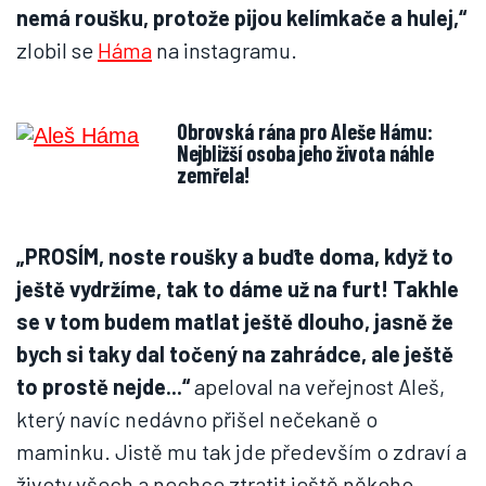
nemá roušku, protože pijou kelímkače a hulej,“
zlobil se
Háma
na instagramu.
Obrovská rána pro Aleše Hámu:
Nejbližší osoba jeho života náhle
zemřela!
„PROSÍM, noste roušky a buďte doma, když to
ještě vydržíme, tak to dáme už na furt! Takhle
se v tom budem matlat ještě dlouho, jasně že
bych si taky dal točený na zahrádce, ale ještě
to prostě nejde...“
apeloval na veřejnost Aleš,
který navíc nedávno přišel nečekaně o
maminku. Jistě mu tak jde především o zdraví a
životy všech a nechce ztratit ještě někoho