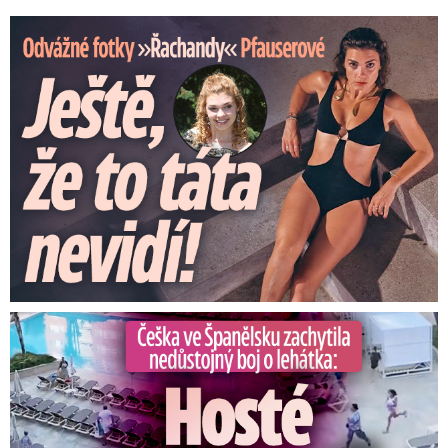
Odvážné fotky Denisy Pfauserové: Ještě, že to táta nevidí
Češka ve Španělsku natočila nedůstojný boj o lehátka