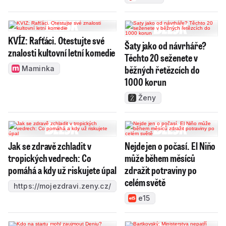
KVÍZ: Rafťáci. Otestujte své
Šaty jako od návrháře?
znalosti kultovní letní komedie
Těchto 20 seženete v
běžných řetězcích do
Maminka
1000 korun
Ženy
Jak se zdravě zchladit v
Nejde jen o počasí. El Niňo
tropických vedrech: Co
může během měsíců
pomáhá a kdy už riskujete úpal
zdražit potraviny po
celém světě
https://mojezdravi.zeny.cz/
e15