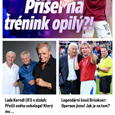
Laďa Kerndl (81) v slzách:
Legendární kouč Brückner:
Přežil svého onkologa! Který
Operace jícnu! Jak je na tom?
mu ...