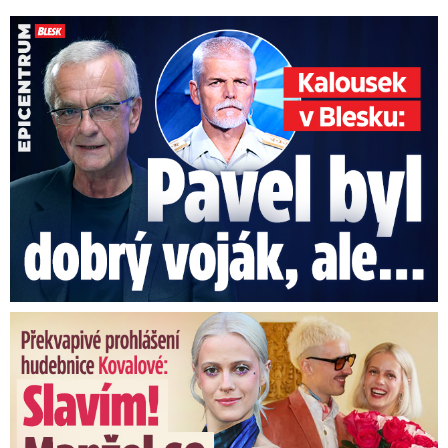
Kalousek o prezidentovi: S Pavlem jsem se nesmířil!
Překvapivé prohlášení hudebnice Kovalové: Slavím! Manžel se ...