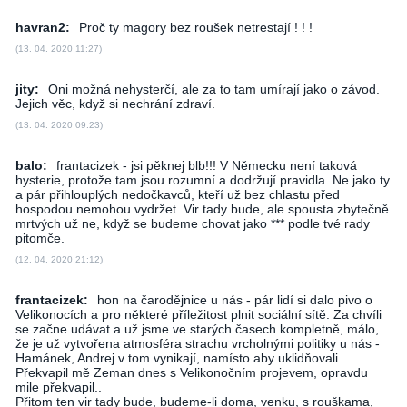
havran2:
Proč ty magory bez roušek netrestají ! ! !
(13. 04. 2020 11:27)
jity:
Oni možná nehysterčí, ale za to tam umírají jako o závod.
Jejich věc, když si nechrání zdraví.
(13. 04. 2020 09:23)
balo:
frantacizek - jsi pěknej blb!!! V Německu není taková
hysterie, protože tam jsou rozumní a dodržují pravidla. Ne jako ty
a pár přihlouplých nedočkavců, kteří už bez chlastu před
hospodou nemohou vydržet. Vir tady bude, ale spousta zbytečně
mrtvých už ne, když se budeme chovat jako *** podle tvé rady
pitomče.
(12. 04. 2020 21:12)
frantacizek:
hon na čarodějnice u nás - pár lidí si dalo pivo o
Velikonocích a pro některé příležitost plnit sociální sítě. Za chvíli
se začne udávat a už jsme ve starých časech kompletně, málo,
že je už vytvořena atmosféra strachu vrcholnými politiky u nás -
Hamánek, Andrej v tom vynikají, namísto aby uklidňovali.
Překvapil mě Zeman dnes s Velikonočním projevem, opravdu
mile překvapil..
Přitom ten vir tady bude, budeme-li doma, venku, s rouškama,