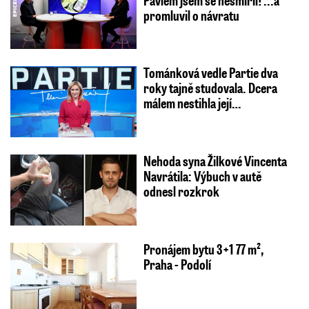
promluvil o návratu
Tománková vedle Partie dva
roky tajně studovala. Dcera
málem nestihla její…
Nehoda syna Žilkové Vincenta
Navrátila: Výbuch v autě
odnesl rozkrok
Pronájem bytu 3+1 77 m²,
Praha - Podolí