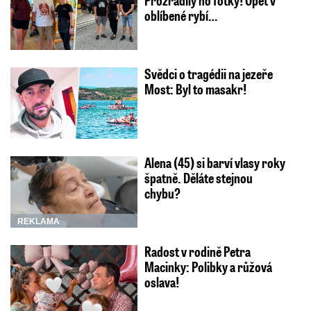
Prozradily ho fotky! Opět v
oblíbené rybí…
Svědci o tragédii na jezeře
Most: Byl to masakr!
Alena (45) si barví vlasy roky
špatně. Děláte stejnou
chybu?
REKLAMA
Radost v rodině Petra
Macinky: Polibky a růžová
oslava!