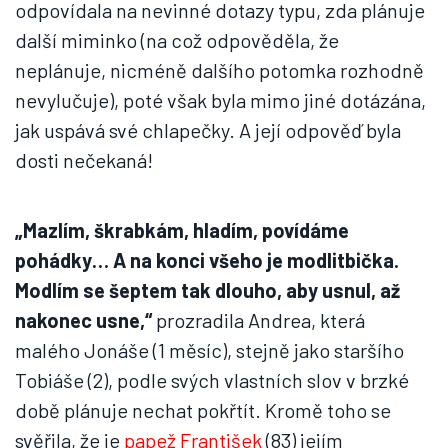
odpovídala na nevinné dotazy typu, zda plánuje
další miminko (na což odpověděla, že
neplánuje, nicméně dalšího potomka rozhodně
nevylučuje), poté však byla mimo jiné dotázána,
jak uspává své chlapečky. A její odpověď byla
dosti nečekaná!
„Mazlím, škrabkám, hladím, povídáme
pohádky… A na konci všeho je modlitbička.
Modlím se šeptem tak dlouho, aby usnul, až
nakonec usne,“
prozradila Andrea, která
malého Jonáše (1 měsíc), stejně jako staršího
Tobiáše (2), podle svých vlastních slov v brzké
době plánuje nechat pokřtít. Kromě toho se
svěřila, že je
papež František
(83) jejím