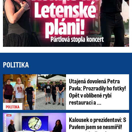
POLITIKA
Utajená dovolená Petra
Pavla: Prozradily ho fotky!
Opět v oblíbené rybí
restauraci a ...
POLITIKA
Kalousek o prezidentovi: S
Pavlem jsem se nesmířil!