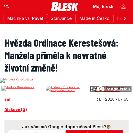
Můj Blesk
Macinka vs. Pavel
StarDance
Made in Česko
Festiva
Hvězda Ordinace Kerestešová:
Manžela přiměla k nevratné
životní změně!
54
Fotogalerie >
sal
31. 1. 2020 • 07:55
Diskuze (0)
Jak vám má Google doporučovat Blesk?