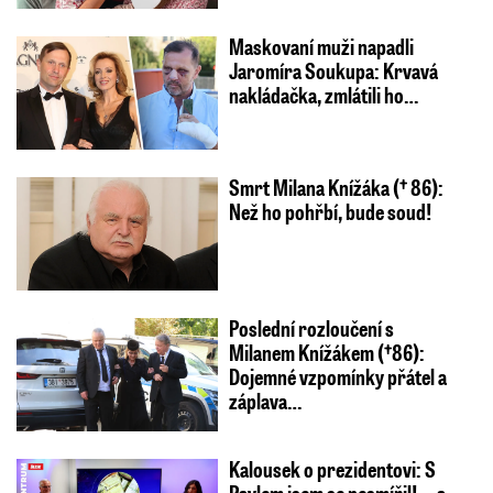
Maskovaní muži napadli
Jaromíra Soukupa: Krvavá
nakládačka, zmlátili ho…
Smrt Milana Knížáka († 86):
Než ho pohřbí, bude soud!
Poslední rozloučení s
Milanem Knížákem (†86):
Dojemné vzpomínky přátel a
záplava…
Kalousek o prezidentovi: S
Pavlem jsem se nesmířil! ...a