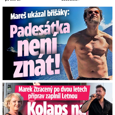
Mareš v dokonalé formě ukázal břišáky: Padesátka není znát
Marek Ztracený na Letné: Pártlová stopla koncert