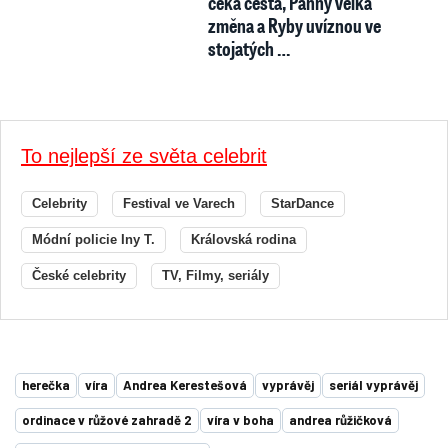
čeká cesta, Panny velká
změna a Ryby uvíznou ve
stojatých …
To nejlepší ze světa celebrit
Celebrity
Festival ve Varech
StarDance
Módní policie Iny T.
Královská rodina
České celebrity
TV, Filmy, seriály
herečka
víra
Andrea Kerestešová
vyprávěj
seriál vyprávěj
ordinace v růžové zahradě 2
víra v boha
andrea růžičková