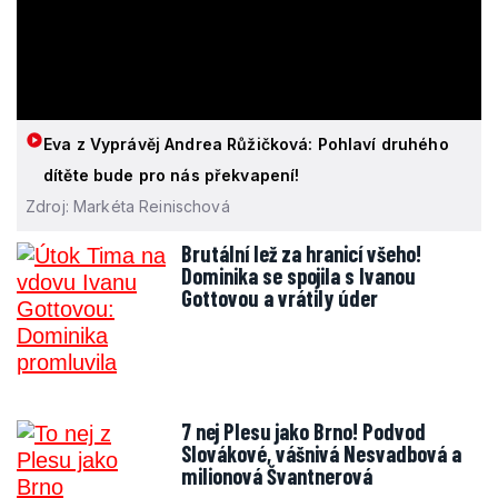
Eva z Vyprávěj Andrea Růžičková: Pohlaví druhého
dítěte bude pro nás překvapení!
Zdroj: Markéta Reinischová
Brutální lež za hranicí všeho!
Dominika se spojila s Ivanou
Gottovou a vrátily úder
7 nej Plesu jako Brno! Podvod
Slovákové, vášnivá Nesvadbová a
milionová Švantnerová