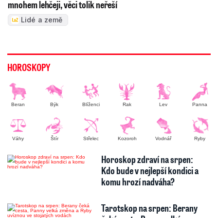
mnohem lehčeji, věci tolik neřeší
Lidé a země
HOROSKOPY
Beran
Býk
Blíženci
Rak
Lev
Panna
Váhy
Štír
Střelec
Kozoroh
Vodnář
Ryby
Horoskop zdraví na srpen:
Kdo bude v nejlepší kondici a
komu hrozí nadváha?
Tarotskop na srpen: Berany