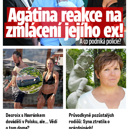
Decroix s Havránkem
Průvodkyně pozůstalých
dováděli v Polsku, ale… Vědí
rodičů: Syna ztratila o
o tom doma?
prázdninách!