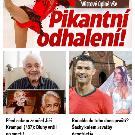
Před rokem zemřel Jiří
Ronaldo do toho dnes praští?
Krampol (†87): Dluhy vrší i
Šachy kolem »svatby
po smrti!
desetiletí«