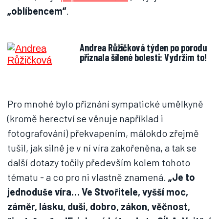
„oblíbencem“
.
Andrea Růžičková týden po porodu
přiznala šílené bolesti: Vydržím to!
Pro mnohé bylo přiznání sympatické umělkyně
(kromě herectví se věnuje například i
fotografování) překvapením, málokdo zřejmě
tušil, jak silně je v ní víra zakořeněna, a tak se
další dotazy točily především kolem tohoto
tématu - a co pro ni vlastně znamená.
„Je to
jednoduše víra… Ve Stvořitele, vyšší moc,
záměr, lásku, duši, dobro, zákon, věčnost,