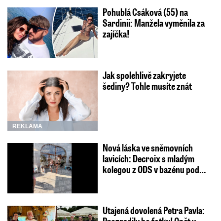
Pohublá Csáková (55) na
Sardinii: Manžela vyměnila za
zajíčka!
Jak spolehlivě zakryjete
šediny? Tohle musíte znát
REKLAMA
Nová láska ve sněmovních
lavicích: Decroix s mladým
kolegou z ODS v bazénu pod…
Utajená dovolená Petra Pavla: