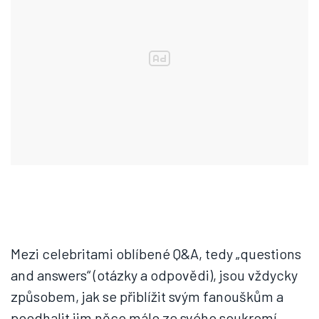
Mezi celebritami oblíbené Q&A, tedy „questions
and answers“ (otázky a odpovědi), jsou vždycky
způsobem, jak se přiblížit svým fanouškům a
poodhalit jim něco málo ze svého soukromí.