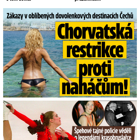
Zákazy v dovolenkových rájích: Restrikce proti naháčům!
Tajná policie špehovala krasobruslařku Wittovou: Pikantní ...