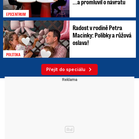
...a promluvil o návratu
EPICENTRUM
Radost v rodině Petra
Macinky: Polibky a růžová
oslava!
POLITIKA
Přejít do speciálu