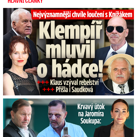
HLAVNÍ ČLÁNKY
Top momenty pohřbu Knížáka: Dojatý Klempíř, Pospíšil s Medou
Útok na Jaromíra Soukupa: Reakce Agáty na zmlácení jejího ex