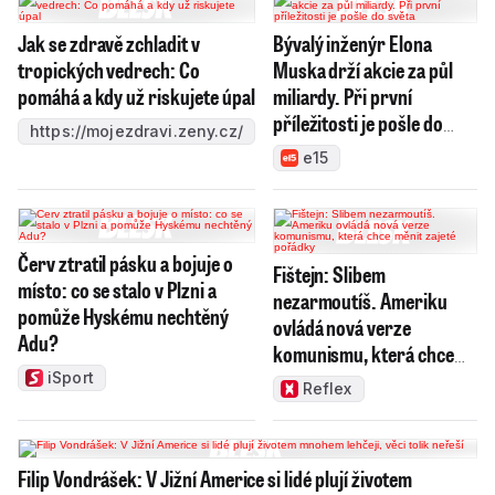
Jak se zdravě zchladit v
Bývalý inženýr Elona
tropických vedrech: Co
Muska drží akcie za půl
pomáhá a kdy už riskujete úpal
miliardy. Při první
příležitosti je pošle do
https://mojezdravi.zeny.cz/
světa
e15
Červ ztratil pásku a bojuje o
Fištejn: Slibem
místo: co se stalo v Plzni a
nezarmoutíš. Ameriku
pomůže Hyskému nechtěný
ovládá nová verze
Adu?
komunismu, která chce
měnit zajeté pořádky
iSport
Reflex
Filip Vondrášek: V Jižní Americe si lidé plují životem