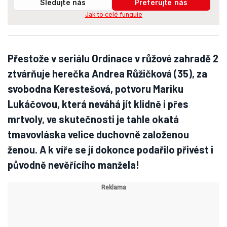
Sledujte nás
Preferujte nás
Jak to celé funguje
Přestože v seriálu Ordinace v růžové zahradě 2
ztvárňuje herečka Andrea Růžičková (35), za
svobodna Kerestešová, potvoru Mariku
Lukáčovou, která neváhá jít klidně i přes
mrtvoly, ve skutečnosti je tahle okatá
tmavovláska velice duchovně založenou
ženou. A k víře se jí dokonce podařilo přivést i
původně nevěřícího manžela!