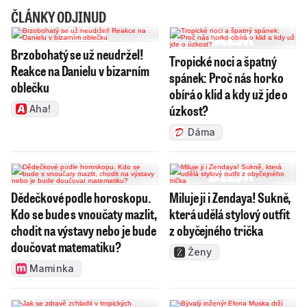
ČLÁNKY ODJINUD
Brzobohatý se už neudržel!
Tropické noci a špatný
Reakce na Danielu v bizarním
spánek: Proč nás horko
oblečku
obírá o klid a kdy už jde o
úzkost?
Aha!
Dáma
Dědečkové podle horoskopu.
Miluje ji i Zendaya! Sukně,
Kdo se bude s vnoučaty mazlit,
která udělá stylový outfit
chodit na výstavy nebo je bude
z obyčejného trička
doučovat matematiku?
Ženy
Maminka