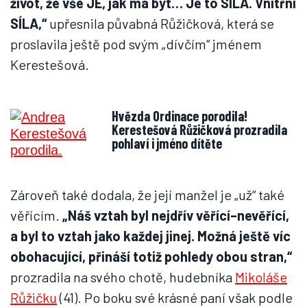
život, že vše JE, jak má být… Je to SÍLA. Vnitřní
SÍLA,“
upřesnila půvabná Růžičková, která se
proslavila ještě pod svým „dívčím“ jménem
Kerestešová.
Hvězda Ordinace porodila!
Kerestešová Růžičková prozradila
pohlaví i jméno dítěte
Zároveň také dodala, že její manžel je „už“ také
věřícím.
„Náš vztah byl nejdřív věřící–nevěřící,
a byl to vztah jako každej jinej. Možná ještě víc
obohacující, přináší totiž pohledy obou stran,“
prozradila na svého chotě, hudebníka
Mikoláše
Růžičku
(41). Po boku své krásné paní však podle