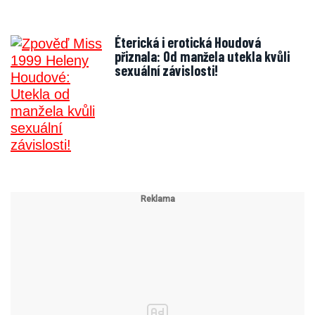
Éterická i erotická Houdová
přiznala: Od manžela utekla kvůli
sexuální závislosti!