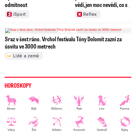
odmítnout
vědí, jen moc nevědí, co s
ním
iSport
Reflex
Sraz v šest ráno. Vrchol festivalu Tóny Dolomit zazní za
úsvitu ve 3000 metrech
Lidé a země
HOROSKOPY
Beran
Býk
Blíženci
Rak
Lev
Panna
Váhy
Štír
Střelec
Kozoroh
Vodnář
Ryby