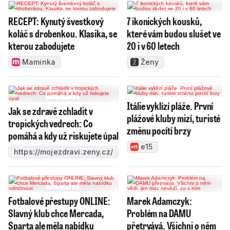
RECEPT: Kynutý švestkový
7 ikonických kousků,
koláč s drobenkou. Klasika, se
které vám budou slušet ve
kterou zabodujete
20 i v 60 letech
Maminka
Ženy
Itálie vyklízí pláže. První
Jak se zdravě zchladit v
plážové kluby mizí, turisté
tropických vedrech: Co
změnu pocítí brzy
pomáhá a kdy už riskujete úpal
e15
https://mojezdravi.zeny.cz/
Fotbalové přestupy ONLINE:
Marek Adamczyk:
Slavný klub chce Mercada,
Problém na DAMU
Sparta ale měla nabídku
přetrvává. Všichni o něm