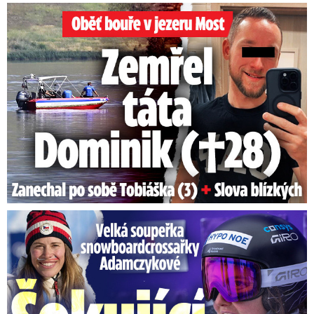
Oběť bouře v jezeru Most: Zemřel táta Dominik (†28)
Velká soupeřka Adamczykové: Šokující konec!