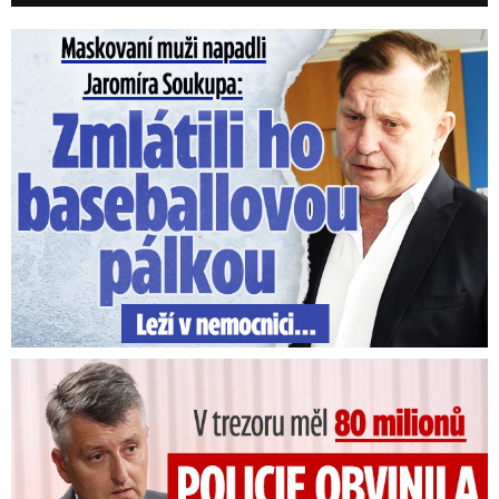
Maskovaní muži napadli Jaromíra Soukupa: Krvavá nakládačka
V trezoru měl 80 milionů: Policie obvinila exšéfa železnic!