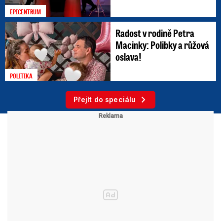
EPICENTRUM
Radost v rodině Petra
Macinky: Polibky a růžová
oslava!
POLITIKA
Přejít do speciálu