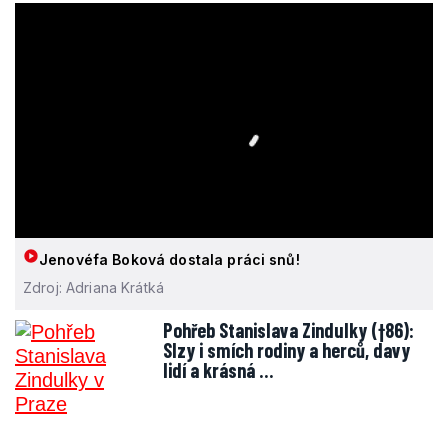
Jenovéfa Boková dostala práci snů!
Zdroj: Adriana Krátká
Pohřeb Stanislava Zindulky (†86):
Slzy i smích rodiny a herců, davy
lidí a krásná …