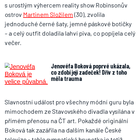
s urostlým výhercem reality show Robinsonův
ostrov
Martinem Složilem
(30), zvolila
jednoduché černé šaty, jemné páskové botičky
– a celý outfit doladila lahví piva, co popíjela celý
večer.
Jenovéfa Boková poprvé ukázala,
co zdobí její zadeček! Dřív z toho
měla trauma
Slavnostní událost pro všechny módní guru byla
mimochodem ze Stavovského divadla vysílána v
přímém přenosu na ČT art. Pokaždé originální
Boková tak zazářila na dalším kanále České
televize - tahle sympatická brunetka je totiž