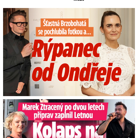
Šťastná Brzobohatá se pochlubila fotkou: Rýpanec od Ondřeje
Marek Ztracený na Letné: Pártlová stopla koncert