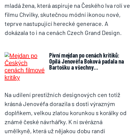
mladá žena, která aspiruje na Českého lva rolí ve
filmu Chvilky, skutečnou módní ikonou nové,
teprve nastupující herecké generace. A
dokázala to i na cenách Czech Grand Design.
Pivní mejdan po cenách kritiků:
Opilá Jenovéfa Boková padala na
Bartošku a všechny…
Na udílení prestižních designových cen totiž
krásná Jenovéfa dorazila s dosti výrazným
doplňkem, velkou zlatou korunkou s korálky od
známé české návrhářky. K ní svérázná
umělkyně, která už nějakou dobu randí