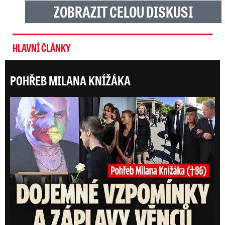
ZOBRAZIT CELOU DISKUSI
HLAVNÍ ČLÁNKY
POHŘEB MILANA KNÍŽÁKA
Posl