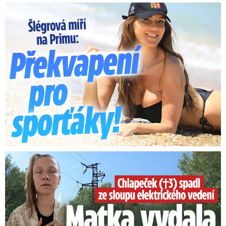
Lucie Šlégrová míří na Primu. Překvapení pro sporťáky!
Smrtelný pád chlapce: Matka vydala vyjádření na 16 stran