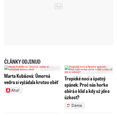
ČLÁNKY ODJINUD
Marta Kubišová: Úmorná
Tropické noci a špatný
vedra si vyžádala krutou oběť
spánek: Proč nás horko
obírá o klid a kdy už jde o
Aha!
úzkost?
Dáma