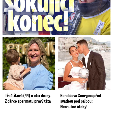
Třeštíková (44) o otci dcery:
Ronaldova Georgina před
Z dárce spermatu pravý táta
svatbou pod palbou:
Nechutné útoky!