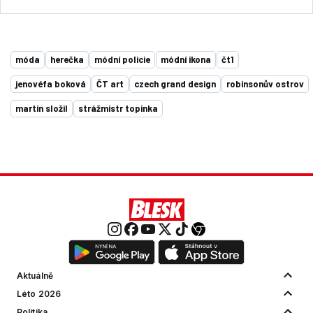
móda
herečka
módní policie
módní ikona
čt1
jenovéfa boková
ČT art
czech grand design
robinsonův ostrov
martin složil
strážmistr topinka
Aktuálně
Léto 2026
Politika