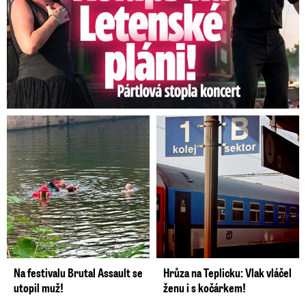
Na festivalu Brutal Assault se
Hrůza na Teplicku: Vlak vláčel
utopil muž!
ženu i s kočárkem!