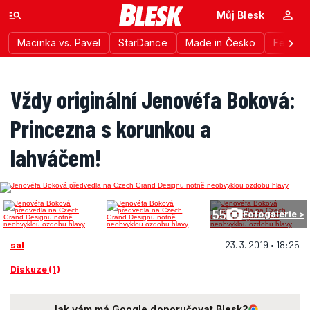
Můj Blesk
Macinka vs. Pavel
StarDance
Made in Česko
Festiva
Vždy originální Jenovéfa Boková:
Princezna s korunkou a
lahváčem!
55
Fotogalerie >
sal
23. 3. 2019 • 18:25
Diskuze (1)
Jak vám má Google doporučovat Blesk?