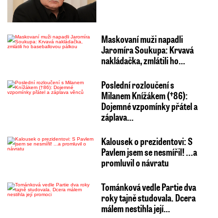
Maskovaní muži napadli
Jaromíra Soukupa: Krvavá
nakládačka, zmlátili ho…
Poslední rozloučení s
Milanem Knížákem (†86):
Dojemné vzpomínky přátel a
záplava…
Kalousek o prezidentovi: S
Pavlem jsem se nesmířil! ...a
promluvil o návratu
Tománková vedle Partie dva
roky tajně studovala. Dcera
málem nestihla její…