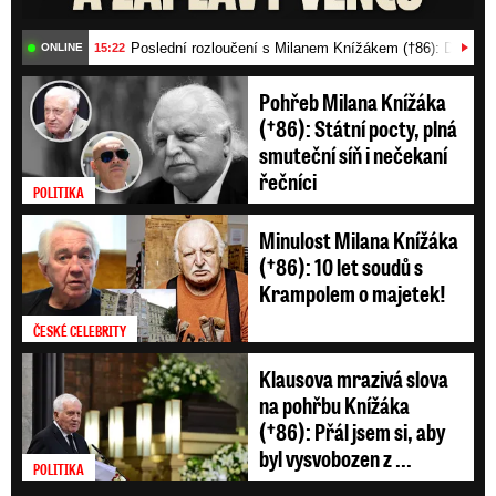
Poslední rozloučení s Milanem Knížákem (†86): Dojemn
15:22
ONLINE
Pohřeb Milana Knížáka
(†86): Státní pocty, plná
smuteční síň i nečekaní
řečníci
POLITIKA
Minulost Milana Knížáka
(†86): 10 let soudů s
Krampolem o majetek!
ČESKÉ CELEBRITY
Klausova mrazivá slova
na pohřbu Knížáka
(†86): Přál jsem si, aby
byl vysvobozen z ...
POLITIKA