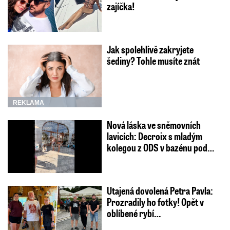
zajíčka!
Jak spolehlivě zakryjete
šediny? Tohle musíte znát
REKLAMA
Nová láska ve sněmovních
lavicích: Decroix s mladým
kolegou z ODS v bazénu pod…
Utajená dovolená Petra Pavla:
Prozradily ho fotky! Opět v
oblíbené rybí…