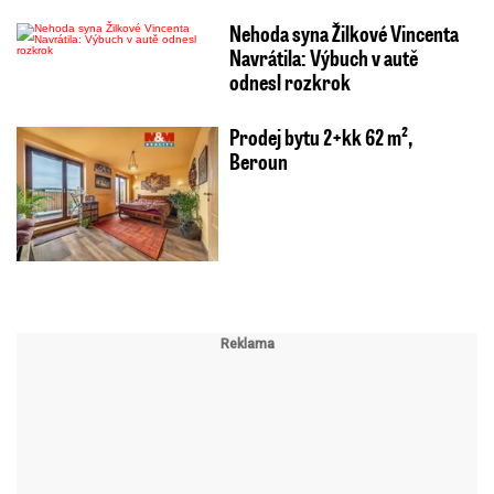
Nehoda syna Žilkové Vincenta
Navrátila: Výbuch v autě
odnesl rozkrok
Prodej bytu 2+kk 62 m²,
Beroun