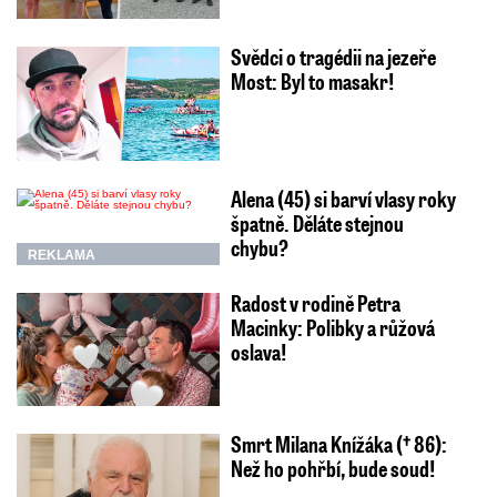
Svědci o tragédii na jezeře
Most: Byl to masakr!
Alena (45) si barví vlasy roky
špatně. Děláte stejnou
chybu?
REKLAMA
Radost v rodině Petra
Macinky: Polibky a růžová
oslava!
Smrt Milana Knížáka († 86):
Než ho pohřbí, bude soud!