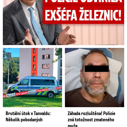
Brutální útok v Tanvaldu:
Záhada rozluštěna! Policie
Několik pobodaných
zná totožnost zmateného
muže