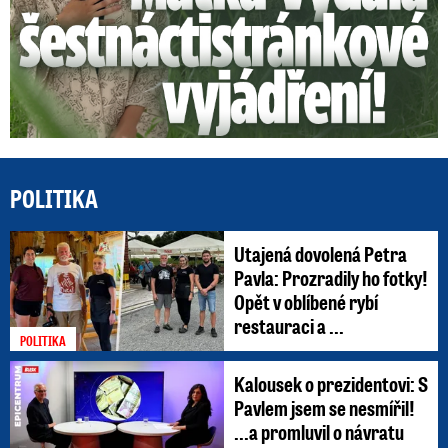
POLITIKA
Utajená dovolená Petra
Pavla: Prozradily ho fotky!
Opět v oblíbené rybí
restauraci a ...
POLITIKA
Kalousek o prezidentovi: S
Pavlem jsem se nesmířil!
...a promluvil o návratu