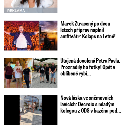
REKLAMA
Marek Ztracený po dvou
letech příprav naplnil
amfiteátr: Kolaps na Letné!…
Utajená dovolená Petra Pavla:
Prozradily ho fotky! Opět v
oblíbené rybí…
Nová láska ve sněmovních
lavicích: Decroix s mladým
kolegou z ODS v bazénu pod…