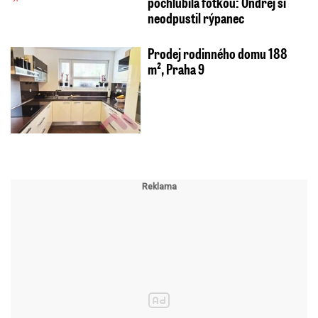
pochlubila fotkou: Ondřej si
neodpustil rýpanec
Prodej rodinného domu 188
m², Praha 9