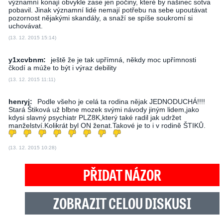
významní konají obvykle zase jen počiny, které by našinec sotva
pobavil. Jinak významní lidé nemají potřebu na sebe upoutávat
pozornost nějakými skandály, a snaží se spíše soukromí si
uchovávat.
(13. 12. 2015 15:14)
y1xcvbnm:
ještě že je tak upřímná, někdy moc upřímnosti
čkodí a múže to být i výraz debility
(13. 12. 2015 11:11)
henryj:
Podle všeho je celá ta rodina nějak JEDNODUCHÁ!!!!
Stará Štiková už blbne mozek svými návody jiným lidem,jako
kdysi slavný psychiatr PLZ8K,který také radil jak udržet
manželství.Kolikrát byl ON ženat.Takové je to i v rodině ŠTIKŮ.
(13. 12. 2015 10:28)
PŘIDAT NÁZOR
ZOBRAZIT CELOU DISKUSI