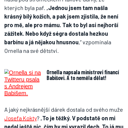
kterých byla paf. „
Jednou jsem tam našla
krásný bílý kožich, a pak jsem zjistila, že není
pro mě, ale pro mámu. Tak to byl asi nejhorší
zážitek. Nebo když ségra dostala hezkou
barbínu a já nějakou hnusnou
,“ vzpomínala
Ornella na své dětství.
Ornella napsala ministrovi financí
Babišovi. A to neměla dělat!
A jaký nejkrásnější dárek dostala od svého muže
Josefa Kokty
? „
To je těžký. V podstatě on mi
nedal ještě nic, čím by mi vyrazil dech. To já mu