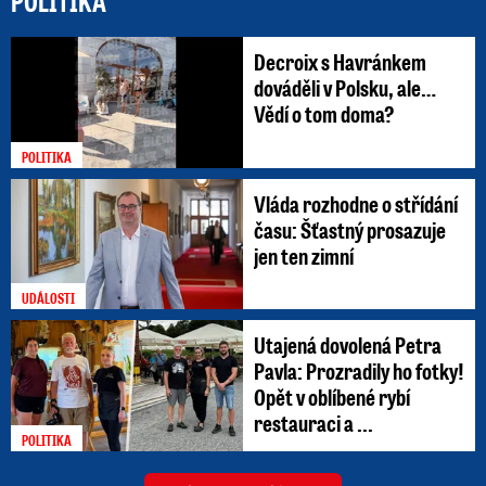
POLITIKA
Decroix s Havránkem
dováděli v Polsku, ale…
Vědí o tom doma?
POLITIKA
Vláda rozhodne o střídání
času: Šťastný prosazuje
jen ten zimní
UDÁLOSTI
Utajená dovolená Petra
Pavla: Prozradily ho fotky!
Opět v oblíbené rybí
restauraci a ...
POLITIKA