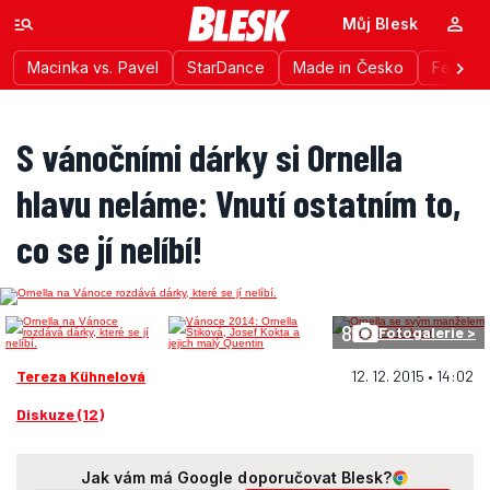
Můj Blesk
Macinka vs. Pavel
StarDance
Made in Česko
Festiva
S vánočními dárky si Ornella
hlavu neláme: Vnutí ostatním to,
co se jí nelíbí!
8
Fotogalerie >
Tereza Kühnelová
12. 12. 2015 • 14:02
Diskuze (12)
Jak vám má Google doporučovat Blesk?