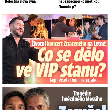
Bolestná slova syna
nebezpečnou kosmetikou:
Nemáte ji?
Koncert Ztraceného na Letné: Jágr přišel s Dominikou, ale...
Tragédie hvězdného Messiho: Zemřel mu táta (†68)!