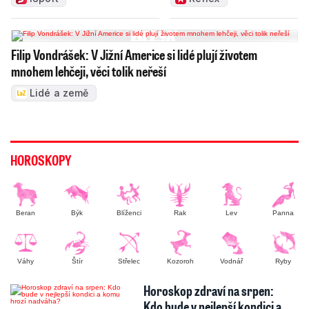
Filip Vondrášek: V Jižní Americe si lidé plují životem
mnohem lehčeji, věci tolik neřeší
Lidé a země
HOROSKOPY
Beran
Býk
Blíženci
Rak
Lev
Panna
Váhy
Štír
Střelec
Kozoroh
Vodnář
Ryby
Horoskop zdraví na srpen:
Kdo bude v nejlepší kondici a