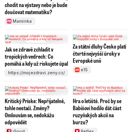
chodit na výstavy nebo je bude
doučovat matematiku?
Maminka
Za státní dluhy Česko platí
Jak se zdravě zchladit v
čtvrté nejvyšší úroky v
tropických vedrech: Co
Evropské unii
pomáhá a kdy už riskujete úpal
e15
https://mojezdravi.zeny.cz/
Kritický Priske: Nepřijatelné,
Hra o letiště. Proč by se
tohle nestačí. Změny?
Babišovi hodilo dát část
Omlouvám se, nedokážu
ruzyňských akcií na
odpovědět
burzu?
iSport
Reflex