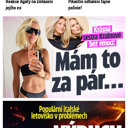
Reakce Agáty na zmlácení
Pikantní odhalení tajné
jejího ex
policie!
Krásná sestra Krainové bez emocí: Mám to za pár…
Erupce sicilské sopky Etny: Ruší desítky letů