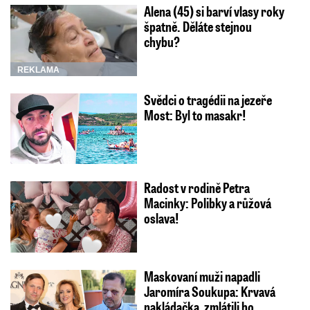
Alena (45) si barví vlasy roky
špatně. Děláte stejnou
chybu?
REKLAMA
Svědci o tragédii na jezeře
Most: Byl to masakr!
Radost v rodině Petra
Macinky: Polibky a růžová
oslava!
Maskovaní muži napadli
Jaromíra Soukupa: Krvavá
nakládačka, zmlátili ho…