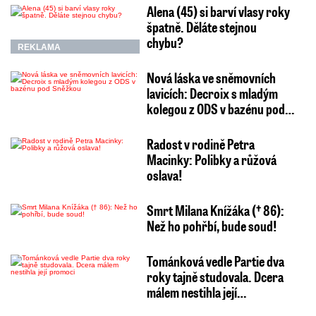
Alena (45) si barví vlasy roky
špatně. Děláte stejnou
chybu?
REKLAMA
Nová láska ve sněmovních
lavicích: Decroix s mladým
kolegou z ODS v bazénu pod…
Radost v rodině Petra
Macinky: Polibky a růžová
oslava!
Smrt Milana Knížáka († 86):
Než ho pohřbí, bude soud!
Tománková vedle Partie dva
roky tajně studovala. Dcera
málem nestihla její…