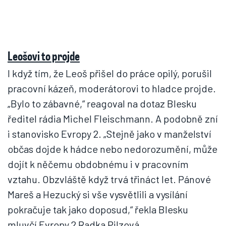
Leošovi to projde
I když tím, že Leoš přišel do práce opilý, porušil
pracovní kázeň, moderátorovi to hladce projde.
„Bylo to zábavné,“ reagoval na dotaz Blesku
ředitel rádia Michel Fleischmann. A podobně zní
i stanovisko Evropy 2. „Stejně jako v manželství
občas dojde k hádce nebo nedorozumění, může
dojít k něčemu obdobnému i v pracovním
vztahu. Obzvláště když trvá třináct let. Pánové
Mareš a Hezucký si vše vysvětlili a vysílání
pokračuje tak jako doposud,“ řekla Blesku
mluvčí Evropy 2 Radka Pilzová.