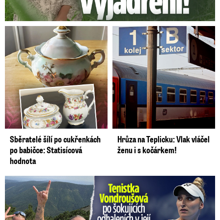
Sběratelé šílí po cukřenkách
Hrůza na Teplicku: Vlak vláčel
po babičce: Statisícová
ženu i s kočárkem!
hodnota
Vondroušová po šokujících odhaleních v kauze: Záhadný vzkaz!