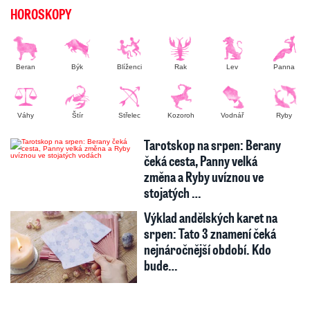
HOROSKOPY
Beran
Býk
Blíženci
Rak
Lev
Panna
Váhy
Štír
Střelec
Kozoroh
Vodnář
Ryby
Tarotskop na srpen: Berany
čeká cesta, Panny velká
změna a Ryby uvíznou ve
stojatých …
Výklad andělských karet na
srpen: Tato 3 znamení čeká
nejnáročnější období. Kdo
bude…