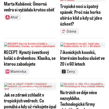
Marta Kubišová: Úmorná
Tropické noci a špatný
vedra si vyžádala krutou oběť
spánek: Proč nás horko
obírá o klid a kdy už jde o
Aha!
úzkost?
Dáma
RECEPT: Kynutý švestkový
7 ikonických kousků,
koláč s drobenkou. Klasika, se
které vám budou slušet ve
kterou zabodujete
20 i v 60 letech
Maminka
Ženy
Na trzích se děje něco
Jak se zdravě zchladit v
nezvyklého.
tropických vedrech: Co
Technologické firmy
pomáhá a kdy už riskujete úpal