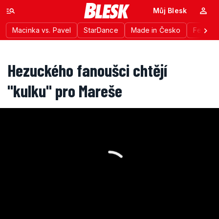
Můj Blesk
Macinka vs. Pavel
StarDance
Made in Česko
Festiva
Hezuckého fanoušci chtějí
"kulku" pro Mareše