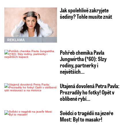
Jak spolehlivě zakryjete
šediny? Tohle musíte znát
REKLAMA
Pohřeb chemika Pavla
Jungwirtha (†60): Slzy
rodiny, partnerky i
největších…
Utajená dovolená Petra Pavla:
Prozradily ho fotky! Opět v
oblíbené rybí…
Svědci o tragédii na jezeře
Most: Byl to masakr!