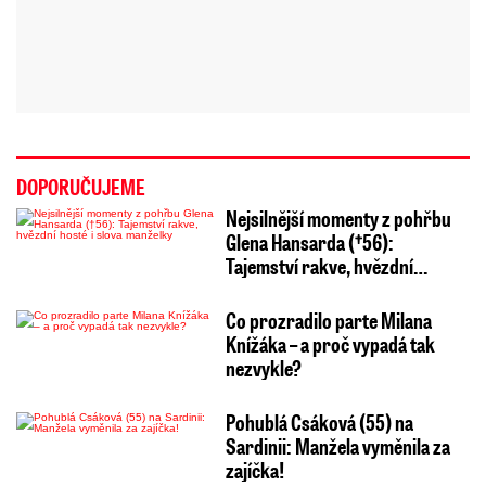
DOPORUČUJEME
Nejsilnější momenty z pohřbu
Glena Hansarda (†56):
Tajemství rakve, hvězdní…
Co prozradilo parte Milana
Knížáka – a proč vypadá tak
nezvykle?
Pohublá Csáková (55) na
Sardinii: Manžela vyměnila za
zajíčka!