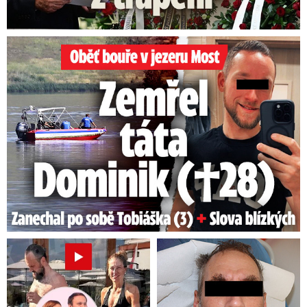
Oběť bouře v jezeru Most: Zemřel táta Dominik (†28)