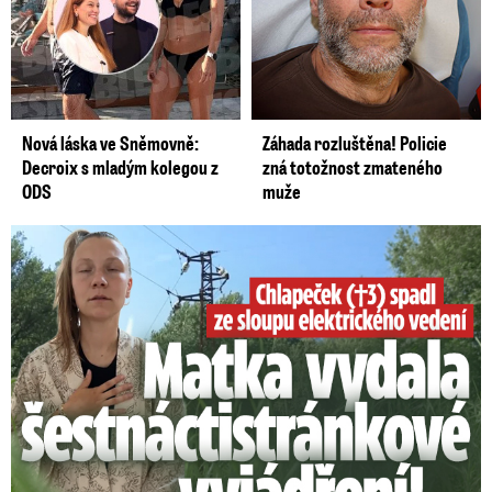
Nová láska ve Sněmovně:
Záhada rozluštěna! Policie
Decroix s mladým kolegou z
zná totožnost zmateného
ODS
muže
Smrtelný pád chlapce: Matka vydala vyjádření na 16 stran