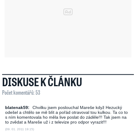
DISKUSE K ČLÁNKU
Počet komentářů: 53
blatenak59:
Chvilku jsem poslouchal Mareše když Hezucký
odešel a chtělo se mě blít a pořád otravoval tou kulkou. Ta co to
s ním komentovala ho měla live poslat do záděle!!! Tak jsem na
to zvědat a Mareše už i z televize pro odpor vyrazit!!!
(09. 01. 2011 19:15)