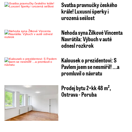
Svatba pravnučky českého
krále! Luxusní šperky i
urozená sešlost
Nehoda syna Žilkové Vincenta
Navrátila: Výbuch v autě
odnesl rozkrok
Kalousek o prezidentovi: S
Pavlem jsem se nesmířil! ...a
promluvil o návratu
Prodej bytu 2+kk 48 m²,
Ostrava - Poruba