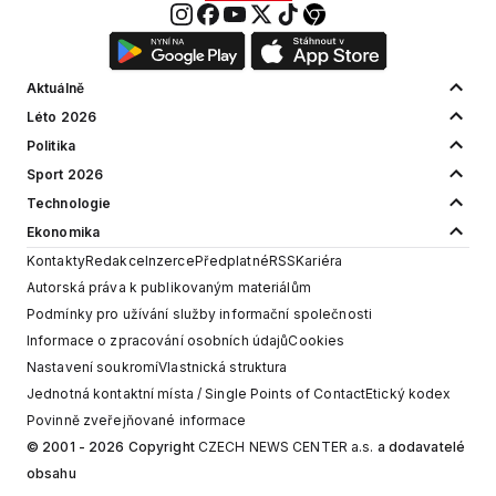
Aktuálně
Léto 2026
Politika
Sport 2026
Technologie
Ekonomika
Kontakty
Redakce
Inzerce
Předplatné
RSS
Kariéra
Autorská práva k publikovaným materiálům
Podmínky pro užívání služby informační společnosti
Informace o zpracování osobních údajů
Cookies
Nastavení soukromí
Vlastnická struktura
Jednotná kontaktní místa / Single Points of Contact
Etický kodex
Povinně zveřejňované informace
© 2001 - 2026 Copyright
CZECH NEWS CENTER a.s.
a dodavatelé
obsahu