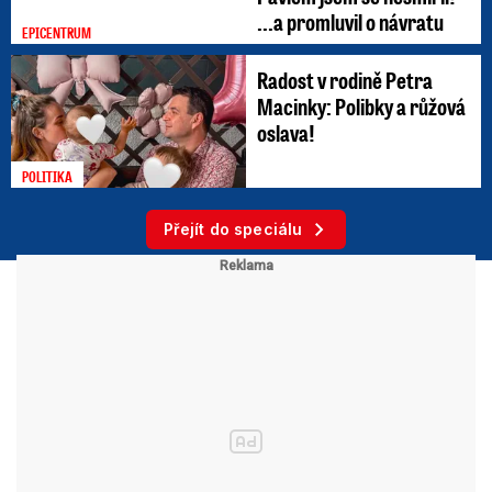
...a promluvil o návratu
EPICENTRUM
Radost v rodině Petra
Macinky: Polibky a růžová
oslava!
POLITIKA
Přejít do speciálu