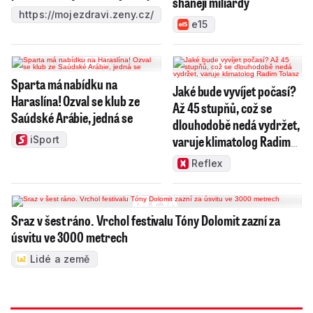
shánějí miliardy
https://mojezdravi.zeny.cz/
e15
Sparta má nabídku na
Jaké bude vyvíjet počasí?
Haraslína! Ozval se klub ze
Až 45 stupňů, což se
Saúdské Arábie, jedná se
dlouhodobě nedá vydržet,
varuje klimatolog Radim
iSport
Tolasz
Reflex
Sraz v šest ráno. Vrchol festivalu Tóny Dolomit zazní za
úsvitu ve 3000 metrech
Lidé a země