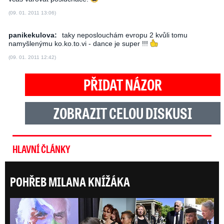
(09. 01. 2011 13:06)
panikekulova:
taky neposlouchám evropu 2 kvůli tomu
namyšlenýmu ko.ko.to.vi - dance je super !!!
(09. 01. 2011 12:42)
PŘIDAT NÁZOR
ZOBRAZIT CELOU DISKUSI
HLAVNÍ ČLÁNKY
POHŘEB MILANA KNÍŽÁKA
ONLI