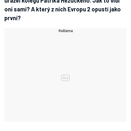
urážel kolegu Patrika Hezuckého. Jak to vidí
oni sami? A který z nich Evropu 2 opustí jako
první?