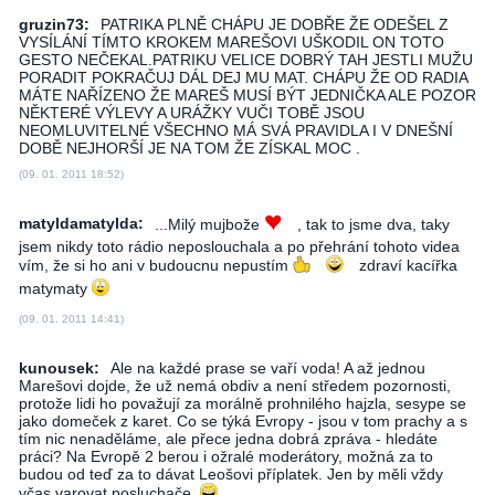
gruzin73:
PATRIKA PLNĚ CHÁPU JE DOBŘE ŽE ODEŠEL Z
VYSÍLÁNÍ TÍMTO KROKEM MAREŠOVI UŠKODIL ON TOTO
GESTO NEČEKAL.PATRIKU VELICE DOBRÝ TAH JESTLI MUŽU
PORADIT POKRAČUJ DÁL DEJ MU MAT. CHÁPU ŽE OD RADIA
MÁTE NAŘÍZENO ŽE MAREŠ MUSÍ BÝT JEDNIČKA ALE POZOR
NĚKTERÉ VÝLEVY A URÁŽKY VUČI TOBĚ JSOU
NEOMLUVITELNÉ VŠECHNO MÁ SVÁ PRAVIDLA I V DNEŠNÍ
DOBĚ NEJHORŠÍ JE NA TOM ŽE ZÍSKAL MOC .
(09. 01. 2011 18:52)
matyldamatylda:
...Milý mujbože
, tak to jsme dva, taky
jsem nikdy toto rádio neposlouchala a po přehrání tohoto videa
vím, že si ho ani v budoucnu nepustím
zdraví kacířka
matymaty
(09. 01. 2011 14:41)
kunousek:
Ale na každé prase se vaří voda! A až jednou
Marešovi dojde, že už nemá obdiv a není středem pozornosti,
protože lidi ho považují za morálně prohnilého hajzla, sesype se
jako domeček z karet. Co se týká Evropy - jsou v tom prachy a s
tím nic nenaděláme, ale přece jedna dobrá zpráva - hledáte
práci? Na Evropě 2 berou i ožralé moderátory, možná za to
budou od teď za to dávat Leošovi příplatek. Jen by měli vždy
včas varovat posluchače.