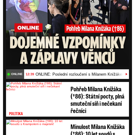
ONLINE: Poslední rozloučení s Milanem Knížákem (†86)
12:39
ONLINE
Pohřeb Milana Knížáka
(†86): Státní pocty, plná
smuteční síň i nečekaní
řečníci
POLITIKA
Minulost Milana Knížáka
(†86): 10 let soudů s