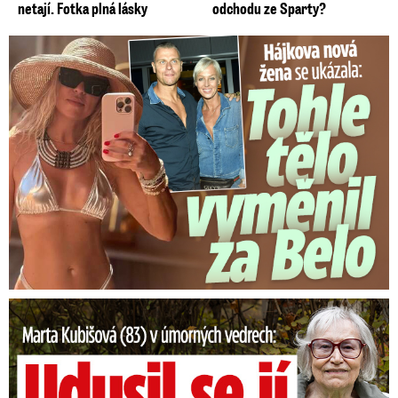
netají. Fotka plná lásky
odchodu ze Sparty?
Tohle tělo nahradilo Belo: Nová partnerka se ukázala...
Marta Kubišová (83) v úmorných vedrech: Udusil se jí pejsek!