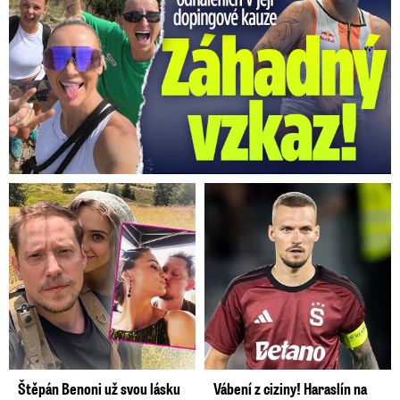
Štěpán Benoni už svou lásku
Vábení z ciziny! Haraslín na