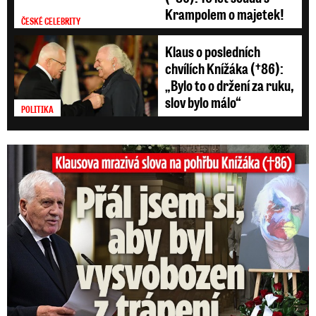
Krampolem o majetek!
ČESKÉ CELEBRITY
Klaus o posledních
chvílích Knížáka (†86):
„Bylo to o držení za ruku,
slov bylo málo“
POLITIKA
Klausova mrazivá slova na pohřbu Knížáka: Přál jsem si...