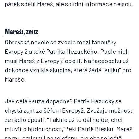
pátek sdělil Mareš, ale solidní informace nejsou.
Mareši, zmiz
Obrovská nevole se zvedla mezi fanoušky
Evropy 2 a také Patrika Hezuckého. Podle nich
musí Mareš z Evropy 2 odejít. Na facebooku už
dokonce vznikla skupina, která žádá "kulku" pro
Mareše.
Jak celá kauza dopadne? Patrik Hezucký se
chystá zajít za šéfem Evropy2. Zvažuje možnost,
že rádio opustí. "Takhle už to dál nejde, chci
mluvit o budoucnosti," řekl Patrik Blesku. Mareš
se mu omlouvil po telefonu, ale oba se ještě