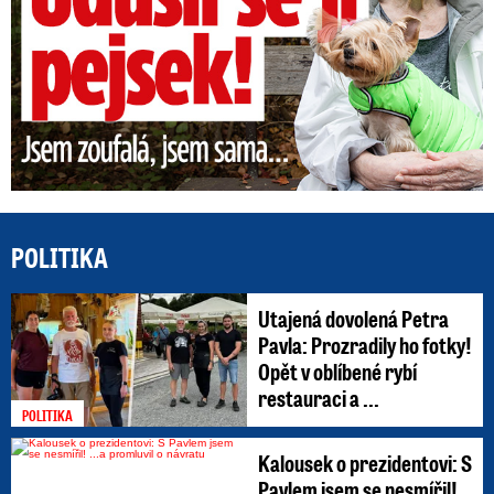
POLITIKA
Utajená dovolená Petra
Pavla: Prozradily ho fotky!
Opět v oblíbené rybí
restauraci a ...
POLITIKA
Kalousek o prezidentovi: S
Pavlem jsem se nesmířil!