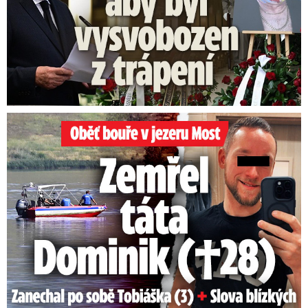
Oběť bouře v jezeru Most: Zemřel táta Dominik (†28)