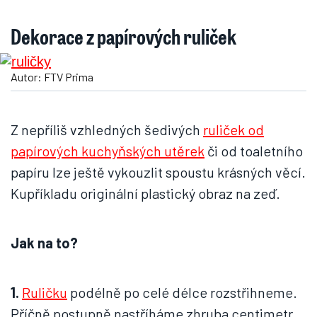
Dekorace z papírových ruliček
Autor: FTV Prima
Z nepříliš vzhledných šedivých
ruliček od
papírových kuchyňských utěrek
či od toaletního
papíru lze ještě vykouzlit spoustu krásných věcí.
Kupříkladu originální plastický obraz na zeď.
Jak na to?
1.
Ruličku
podélně po celé délce rozstřihneme.
Příčně postupně nastříháme zhruba centimetr