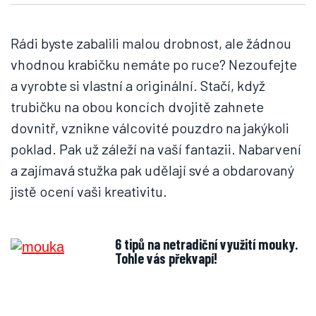
Rádi byste zabalili malou drobnost, ale žádnou
vhodnou krabičku nemáte po ruce? Nezoufejte
a vyrobte si vlastní a originální. Stačí, když
trubičku na obou koncích dvojitě zahnete
dovnitř, vznikne válcovité pouzdro na jakýkoli
poklad. Pak už záleží na vaší fantazii. Nabarvení
a zajímavá stužka pak udělají své a obdarovaný
jistě ocení vaši kreativitu.
6 tipů na netradiční využití mouky.
Tohle vás překvapí!