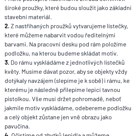
široké proužky, které budou sloužit jako základní
stavební materiál.
2.
Z nastříhaných proužků vytvarujeme lístečky,
které můžeme nabarvit vodou ředitelnými
barvami. Na pracovní desku pod rám položíme
podložku, na kterou budeme skládat motiv.
3.
Do rámu vyskládáme z jednotlivých lístečků
květy. Musíme dávat pozor, aby se objekty vždy
dotýkaly navzájem (slepíme je k sobě) i rámu, ke
kterému je následně přilepíme lepicí tavnou
pistolkou. Vše musí držet pohromadě, neboť
jakmile motiv vyskládáme, odebereme podložku
a celý objekt zůstane jen vně obrazu jako
pavučina.
4.
Očistíme od zbytků lepidla a můžeme