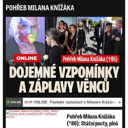
POHŘEB MILANA KNÍŽÁKA
ONLI
ONLINE: Poslední rozloučení s Milanem Knížákem (†86)
12:39
ONLINE
Pohřeb Milana Knížáka
(†86): Státní pocty, plná