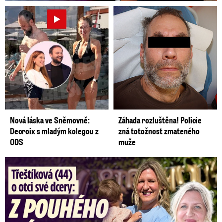
Nová láska ve Sněmovně:
Záhada rozluštěna! Policie
Decroix s mladým kolegou z
zná totožnost zmateného
ODS
muže
Třeštíková (44) o otci dcery: Z dárce spermatu pravý táta