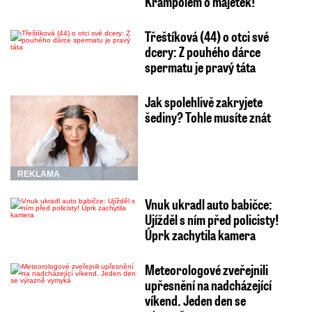
Krampolem o majetek!
Třeštíková (44) o otci své
dcery: Z pouhého dárce
spermatu je pravý táta
Jak spolehlivě zakryjete
šediny? Tohle musíte znát
REKLAMA
Vnuk ukradl auto babičce:
Ujížděl s ním před policisty!
Úprk zachytila kamera
Meteorologové zveřejnili
upřesnění na nadcházející
víkend. Jeden den se