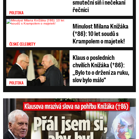
smuteční síň i nečekaní
řečníci
POLITIKA
Minulost Milana Knížáka
(†86): 10 let soudů s
Krampolem o majetek!
ČESKÉ CELEBRITY
Klaus o posledních
chvílích Knížáka (†86):
„Bylo to o držení za ruku,
slov bylo málo“
POLITIKA
Klausova mrazivá slova na pohřbu Knížáka: Přál jsem si...