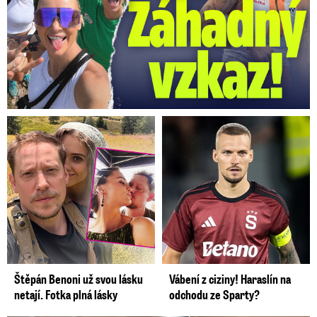
Štěpán Benoni už svou lásku
Vábení z ciziny! Haraslín na
netají. Fotka plná lásky
odchodu ze Sparty?