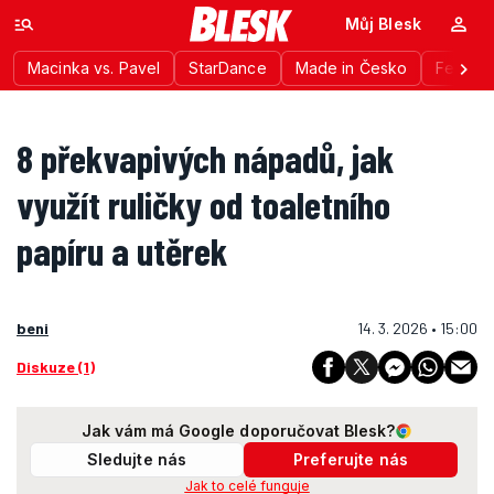
Můj Blesk
Macinka vs. Pavel
StarDance
Made in Česko
Festiva
8 překvapivých nápadů, jak
využít ruličky od toaletního
papíru a utěrek
beni
14. 3. 2026 • 15:00
Diskuze (1)
Jak vám má Google doporučovat Blesk?
Sledujte nás
Preferujte nás
Jak to celé funguje