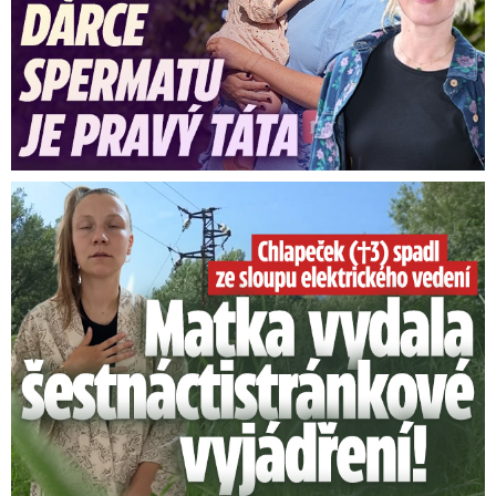
Smrtelný pád chlapce: Matka vydala vyjádření na 16 stran