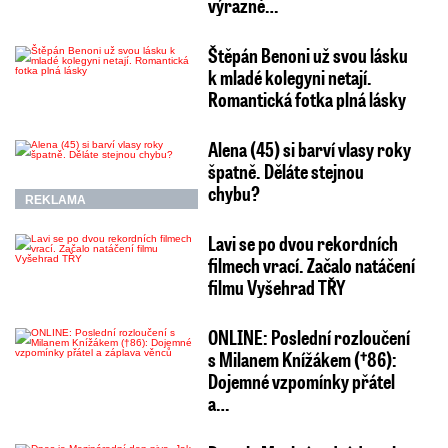
výrazně…
Štěpán Benoni už svou lásku
k mladé kolegyni netají.
Romantická fotka plná lásky
Alena (45) si barví vlasy roky
špatně. Děláte stejnou
chybu?
REKLAMA
Lavi se po dvou rekordních
filmech vrací. Začalo natáčení
filmu Vyšehrad TŘY
ONLINE: Poslední rozloučení
s Milanem Knížákem (†86):
Dojemné vzpomínky přátel
a…