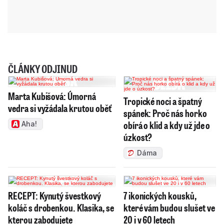
ČLÁNKY ODJINUD
Marta Kubišová: Úmorná
Tropické noci a špatný
vedra si vyžádala krutou oběť
spánek: Proč nás horko
obírá o klid a kdy už jde o
Aha!
úzkost?
Dáma
RECEPT: Kynutý švestkový
7 ikonických kousků,
koláč s drobenkou. Klasika, se
které vám budou slušet ve
kterou zabodujete
20 i v 60 letech