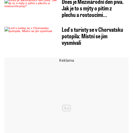
Dnes je Mezinárodní den piva.
Jak je to s mýty o pitím z
plechu a rostoucími…
Loď s turisty se v Chorvatsku
potopila: Místní se jim
vysmívali