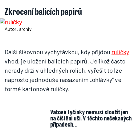
Zkrocení balicích papírů
Autor: archiv
Další šikovnou vychytávkou, kdy přijdou
ruličky
vhod, je uložení balicích papírů. Jelikož často
nerady drží v úhledných rolích, vyřešit to lze
naprosto jednoduše nasazením „ohlávky“ ve
formě kartonové ruličky.
Vatové tyčinky nemusí sloužit jen
na čištění uší. V těchto nečekaných
případech…