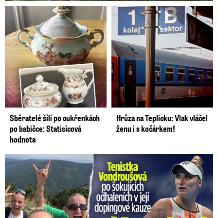
Sběratelé šílí po cukřenkách
Hrůza na Teplicku: Vlak vláčel
po babičce: Statisícová
ženu i s kočárkem!
hodnota
Vondroušová po šokujících odhaleních v kauze: Záhadný vzkaz!