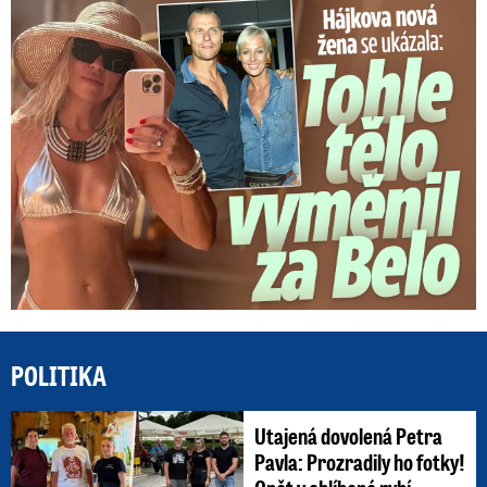
Tohle tělo nahradilo Belo: Nová partnerka se ukázala...
POLITIKA
Utajená dovolená Petra
Pavla: Prozradily ho fotky!