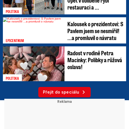
Opět v oblíbené rybí
restauraci a ...
POLITIKA
Kalousek o prezidentovi: S
Pavlem jsem se nesmířil!
...a promluvil o návratu
EPICENTRUM
Radost v rodině Petra
Macinky: Polibky a růžová
oslava!
POLITIKA
Přejít do speciálu