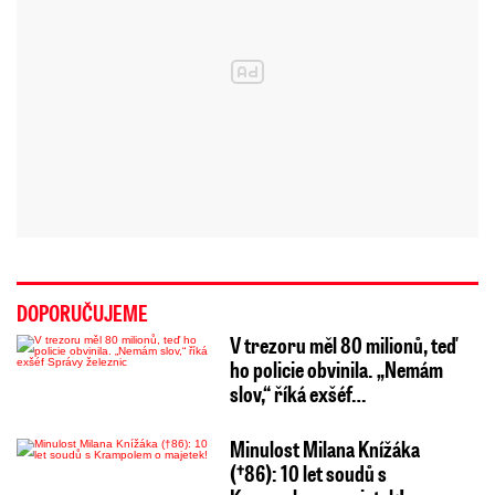
DOPORUČUJEME
V trezoru měl 80 milionů, teď
ho policie obvinila. „Nemám
slov,“ říká exšéf…
Minulost Milana Knížáka
(†86): 10 let soudů s