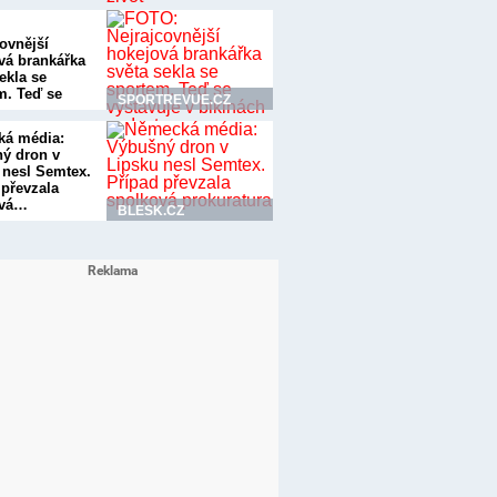
ovnější
vá brankářka
ekla se
m. Teď se
SPORTREVUE.CZ
uje…
á média:
ý dron v
 nesl Semtex.
 převzala
ová…
BLESK.CZ