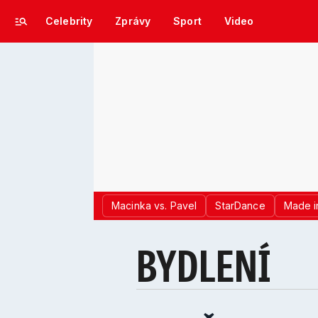
Celebrity
Zprávy
Sport
Video
Macinka vs. Pavel
StarDance
Made i
BYDLENÍ