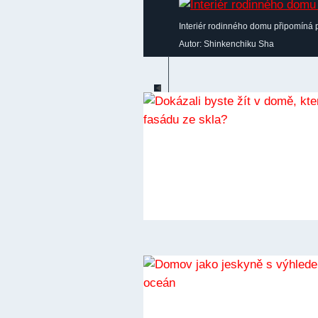
Interiér rodinného domu připomíná 
Autor: Shinkenchiku Sha