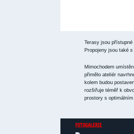
Terasy jsou přístupné 
Propojeny jsou také s
Mimochodem umístění d
přimělo ateliér navrh
kolem budou postaven
rozšiřuje téměř k obv
prostory s optimálním
FOTOGALERIE