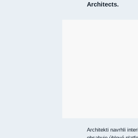
Architects.
Architekti navrhli int
obsahuje úhlové platfo