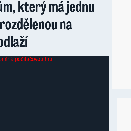
ům, který má jednu
 rozdělenou na
odlaží