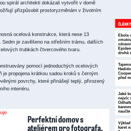
 spirál architekti dokázali vytvořit v domě
možňují přizpůsobit prostoryzměnám v životním
ČLÁNKY
nosná ocelová konstrukce, která nese 13
Ebola 
zmutova
. Sedm je zavěšeno na střešním trámu, dalších
zdravot
Epidem
celových trubkách čtvercového tvaru.
druhá 
Tajems
konstruovány pomocí jednoduchých ocelových
Hadido
ň je propojena krátkou sadou kroků s černým
Cooper
před m
nými povrchy, které přinášejí teplý, přirozený
ního interiéru.
Jaké b
nejvíc 
Odhalt
barevn
naučte
Perfektní domov s
Výklad
ateliérem pro fotografa.
karet n