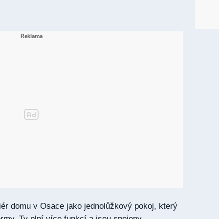
eriér domu v Osace jako jednolůžkový pokoj, který
rmy. Ty plní více funkcí a jsou spojeny