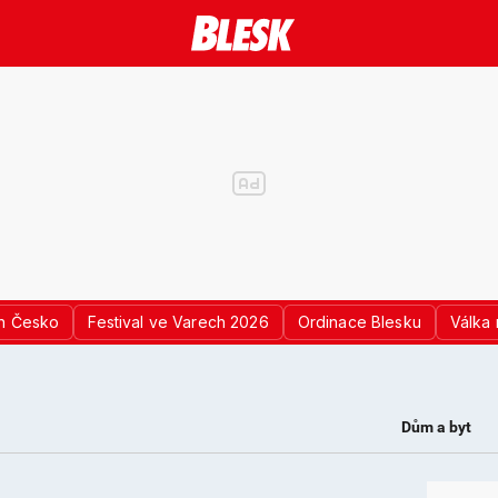
n Česko
Festival ve Varech 2026
Ordinace Blesku
Válka 
Dům a byt