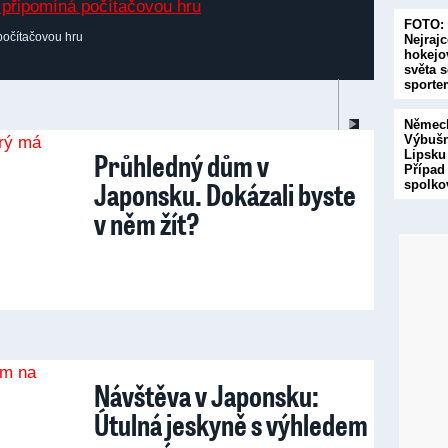
FOTO:
počítačovou hru
Nejrajc
hokejo
světa s
sporte
vystav
Německ
Výbušn
Průhledný dům v
Lipsku
Případ
Japonsku. Dokázali byste
spolk
v něm žít?
Návštěva v Japonsku:
Útulná jeskyně s výhledem