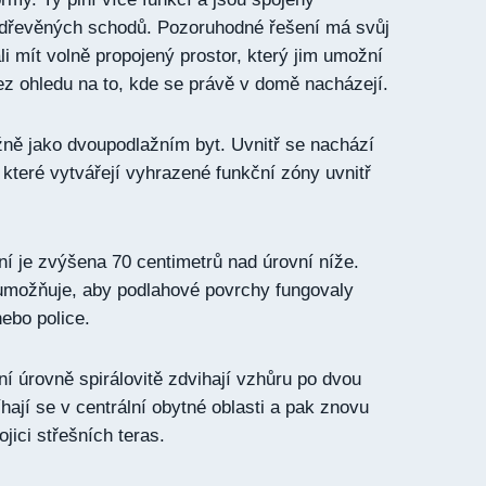
í dřevěných schodů. Pozoruhodné řešení má svůj
áli mít volně propojený prostor, který jim umožní
bez ohledu na to, kde se právě v domě nacházejí.
ižně jako dvoupodlažním byt. Uvnitř se nachází
 které vytvářejí vyhrazené funkční zóny uvnitř
í je zvýšena 70 centimetrů nad úrovní níže.
 umožňuje, aby podlahové povrchy fungovaly
ebo police.
ní úrovně spirálovitě zdvihají vzhůru po dvou
hají se v centrální obytné oblasti a pak znovu
ojici střešních teras.