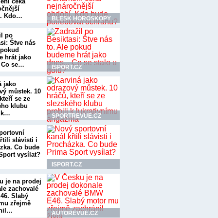
ení čeká
očnější
í. Kdo…
BLESK HOROSKOPY
il po
si: Štve nás
e pokud
 hrát jako
. Co se…
ISPORT.CZ
á jako
vý můstek. 10
kteří se ze
ého klubu
i k…
SPORTREVUE.CZ
portovní
tili slávisti i
zka. Co bude
Sport vysílat?
ISPORT.CZ
u je na prodej
le zachovalé
6. Slabý
mu zřejmě
nil…
AUTOREVUE.CZ