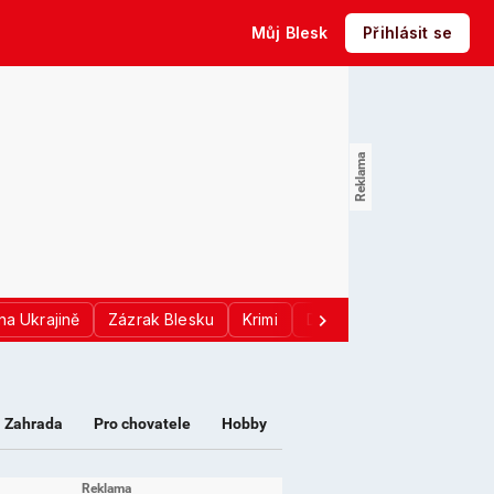
Můj Blesk
Přihlásit se
na Ukrajině
Zázrak Blesku
Krimi
Donald Trump
Sport
Zahrada
Pro chovatele
Hobby