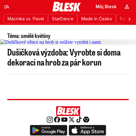
Můj Blesk
Macinka vs. Pavel
StarDance
Made in Česko
Festiva
Téma: umělé květiny
Dušičková výzdoba: Vyrobte si doma
dekoraci na hrob za pár korun