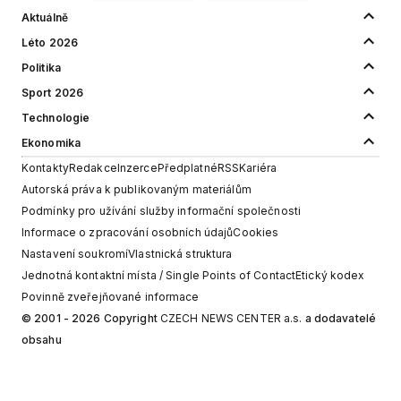
Aktuálně
Léto 2026
Politika
Sport 2026
Technologie
Ekonomika
Kontakty
Redakce
Inzerce
Předplatné
RSS
Kariéra
Autorská práva k publikovaným materiálům
Podmínky pro užívání služby informační společnosti
Informace o zpracování osobních údajů
Cookies
Nastavení soukromí
Vlastnická struktura
Jednotná kontaktní místa / Single Points of Contact
Etický kodex
Povinně zveřejňované informace
© 2001 - 2026 Copyright
CZECH NEWS CENTER a.s.
a dodavatelé
obsahu