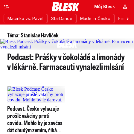
Můj Blesk
Macinka vs. Pavel
StarDance
Made in Česko
Festiva
Téma: Stanislav Havlíček
Podcast: Prášky v čokoládě a limonády
v lékárně. Farmaceuti vynalezli mlsání
Podcast: Česko vyhazuje
prošlé vakcíny proti
covidu. Mohlo by je zavčas
dát chudým zemím, říká