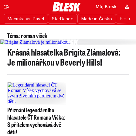
Můj Blesk
Macinka vs. Pavel
StarDance
Made in Česko
Festiva
Téma: roman víšek
Krásná hlasatelka Brigita Zlámalová:
Je milionářkou v Beverly Hills!
Přiznání legendárního
hlasatele ČT Romana Víška:
S přítelem vychovává dvě
děti!