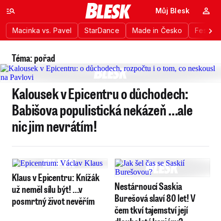
Můj Blesk
Macinka vs. Pavel
StarDance
Made in Česko
Festiva
Téma: pořad
Kalousek v Epicentru o důchodech:
Babišova populistická nekázeň …ale
nic jim nevrátím!
Klaus v Epicentru: Knížák
Nestárnoucí Saskia
už neměl sílu být! …v
Burešová slaví 80 let! V
posmrtný život nevěřím
čem tkví tajemství její