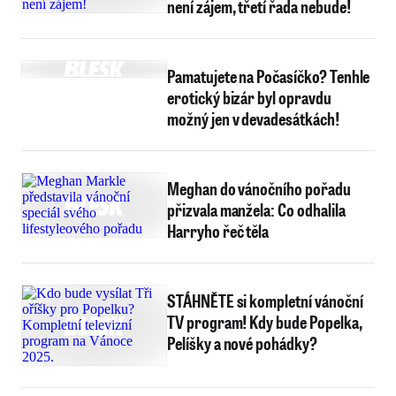
není zájem, třetí řada nebude!
Pamatujete na Počasíčko? Tenhle
erotický bizár byl opravdu
možný jen v devadesátkách!
Meghan do vánočního pořadu
přizvala manžela: Co odhalila
Harryho řeč těla
STÁHNĚTE si kompletní vánoční
TV program! Kdy bude Popelka,
Pelíšky a nové pohádky?