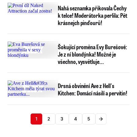
Nahá seznamka přikovala Čechy
k telce! Moderátorka perlila: Pět
krásnejch pinďourů!
Šokující proměna Evy Burešové:
Je z ní blondýnka! Možné je
všechno, vysvětluje...
Drsná obvinění Ave z Hell's
Kitchen: Domácí násilí a pervitin!
1
2
3
4
5