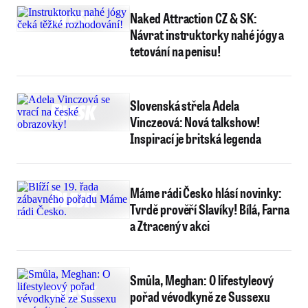
Naked Attraction CZ & SK:
Návrat instruktorky nahé jógy a
tetování na penisu!
Slovenská střela Adela
Vinczeová: Nová talkshow!
Inspirací je britská legenda
Máme rádi Česko hlásí novinky:
Tvrdě prověří Slavíky! Bílá, Farna
a Ztracený v akci
Smůla, Meghan: O lifestyleový
pořad vévodkyně ze Sussexu