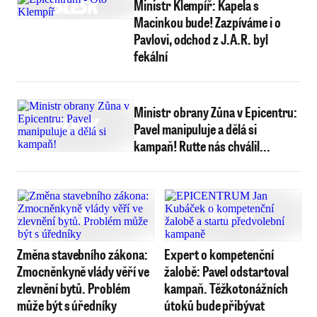
Ministr Klempíř: Kapela s
Macinkou bude! Zazpíváme i o
Pavlovi, odchod z J.A.R. byl
fekální
Ministr obrany Zůna v Epicentru:
Pavel manipuluje a dělá si
kampaň! Rutte nás chválil...
Změna stavebního zákona:
Expert o kompetenční
Zmocněnkyně vlády věří ve
žalobě: Pavel odstartoval
zlevnění bytů. Problém
kampaň. Těžkotonážních
může být s úředníky
útoků bude přibývat