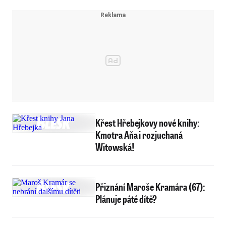
Křest Hřebejkovy nové knihy:
Kmotra Aňa i rozjuchaná
Witowská!
Přiznání Maroše Kramára (67):
Plánuje páté dítě?