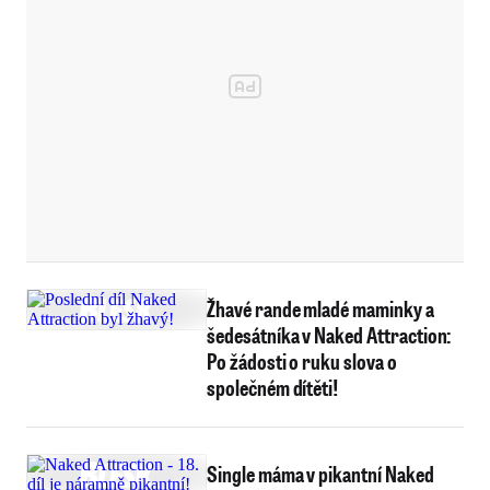
Žhavé rande mladé maminky a
šedesátníka v Naked Attraction:
Po žádosti o ruku slova o
společném dítěti!
Single máma v pikantní Naked