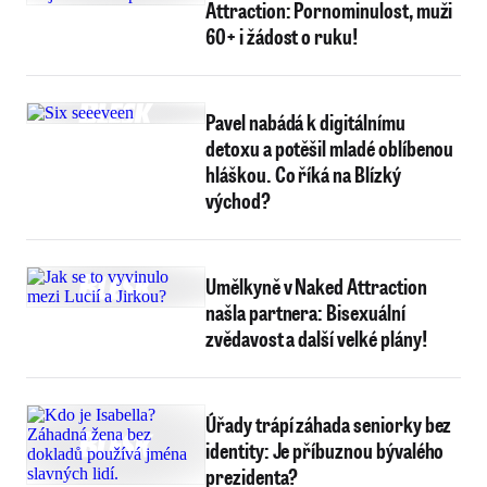
Attraction: Pornominulost, muži
60+ i žádost o ruku!
Pavel nabádá k digitálnímu
detoxu a potěšil mladé oblíbenou
hláškou. Co říká na Blízký
východ?
Umělkyně v Naked Attraction
našla partnera: Bisexuální
zvědavost a další velké plány!
Úřady trápí záhada seniorky bez
identity: Je příbuznou bývalého
prezidenta?