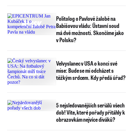
Politolog o Pavlově žalobě na
Babišovou vládu: Ústavní soud
má dvě možnosti. Skončíme jako
v Polsku?
Velvyslanec v USA o konci své
mise: Bude se mi odcházet s
těžkým srdcem. Kdy předá úřad?
5 nejsledovanějších seriálů všech
dob! Víte, které pořady přitáhly k
obrazovkám nejvíce diváků?