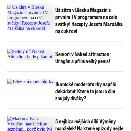
Už zítra v Blesku Magazín s
prvním TV programem na celé
svátky! Recepty Josefa Maršálka
na cukroví
Senioři v Naked attraction:
Uragán a příliš velký penis!
Ikonické moderátorky napříč
dekádami: Které to jsou a čím
zaujaly diváky?
5 nejbizarnějších dílů Výměny
manželek! Na které epizody nejde