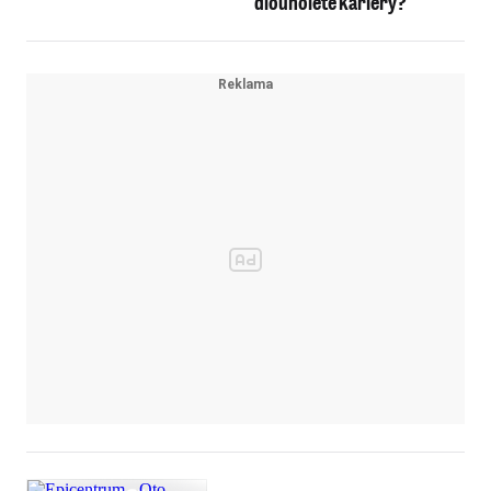
dlouholeté kariéry?