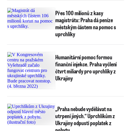
Přes 100 milionů z kasy
magistrátu: Praha dá peníze
městským částem na pomoc s
uprchlíky
Humanitární pomoc formou
finanční injekce. Praha vyčlení
čtvrt miliardy pro uprchlíky z
Ukrajiny
„Praha nebude vydělávat na
utrpení jiných.“ Uprchlíkům z
Ukrajiny odpustí poplatek z
pobytu