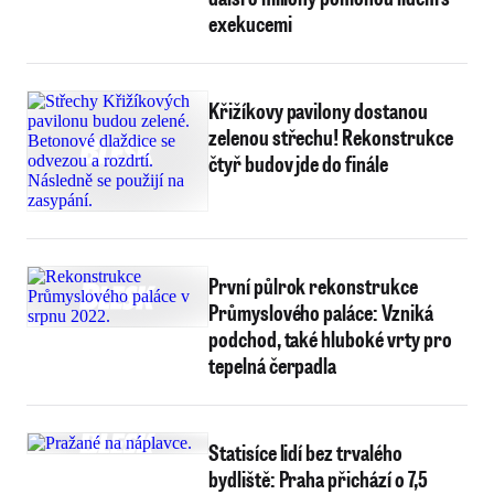
exekucemi
Křižíkovy pavilony dostanou
zelenou střechu! Rekonstrukce
čtyř budov jde do finále
První půlrok rekonstrukce
Průmyslového paláce: Vzniká
podchod, také hluboké vrty pro
tepelná čerpadla
Statisíce lidí bez trvalého
bydliště: Praha přichází o 7,5