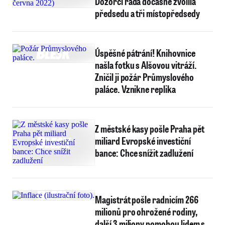
Dozorčí rada dočasně zvolila
předsedu a tři místopředsedy
Úspěšné pátrání! Knihovnice
našla fotku s Alšovou vitráží.
Zničil ji požár Průmyslového
paláce. Vznikne replika
Z městské kasy pošle Praha pět
miliard Evropské investiční
bance: Chce snížit zadlužení
Magistrát pošle radnicím 266
milionů pro ohrožené rodiny,
další 3 miliony pomohou lidem s