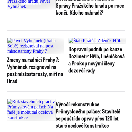
Správy Pražského hradu po roce
končí. Kdo ho nahradí?
Dopravní podnik po kauze
Dozimetr: Hřib, Lněničková
Změny na radnici Prahy 7:
a Prokop novými členy
Vyhnánek rezignoval na
dozorčí rady
post místostarosty, míří na
Hrad
Výročí rekonstrukce
Průmyslového paláce: Stavitelé
se pouští do oprav přes 120 let
staré ocelové konstrukce