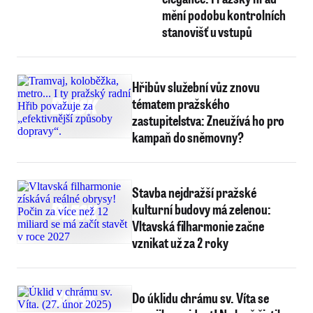
mění podobu kontrolních
stanovišť u vstupů
Hřibův služební vůz znovu
tématem pražského
zastupitelstva: Zneužívá ho pro
kampaň do sněmovny?
Stavba nejdražší pražské
kulturní budovy má zelenou:
Vltavská filharmonie začne
vznikat už za 2 roky
Do úklidu chrámu sv. Víta se