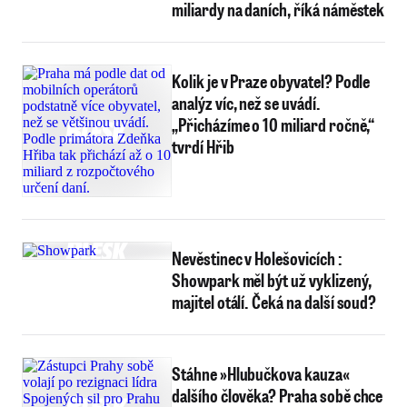
miliardy na daních, říká náměstek
Kolik je v Praze obyvatel? Podle
analýz víc, než se uvádí.
„Přicházíme o 10 miliard ročně,“
tvrdí Hřib
Nevěstinec v Holešovicích :
Showpark měl být už vyklizený,
majitel otálí. Čeká na další soud?
Stáhne »Hlubučkova kauza«
dalšího člověka? Praha sobě chce