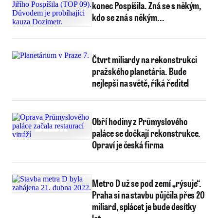
konec Pospíšila. Zná se s někým,
kdo se zná s někým...
Čtvrt miliardy na rekonstrukci
pražského planetária. Bude
nejlepší na světě, říká ředitel
Obří hodiny z Průmyslového
paláce se dočkají rekonstrukce.
Opraví je česká firma
Metro D už se pod zemí „rýsuje“.
Praha si na stavbu půjčila přes 20
miliard, splácet je bude desítky