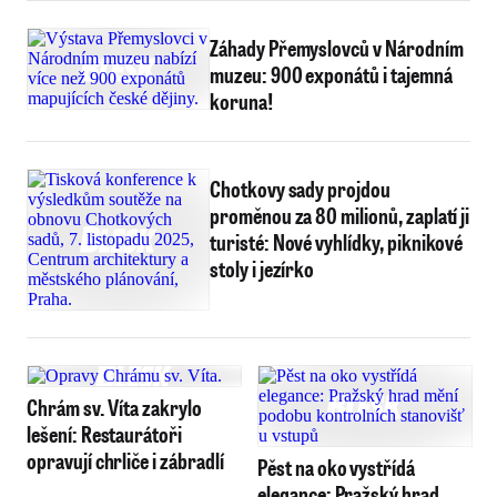
Záhady Přemyslovců v Národním
muzeu: 900 exponátů i tajemná
koruna!
Chotkovy sady projdou
proměnou za 80 milionů, zaplatí ji
turisté: Nové vyhlídky, piknikové
stoly i jezírko
Chrám sv. Víta zakrylo
lešení: Restaurátoři
opravují chrliče i zábradlí
Pěst na oko vystřídá
elegance: Pražský hrad