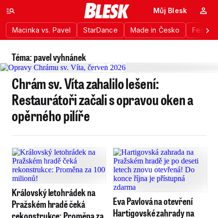
Můj Blesk
Macinka vs. Pavel
StarDance
Made in Česko
Festiva
Téma: pavel vyhnánek
Chrám sv. Víta zahalilo lešení:
Restaurátoři začali s opravou oken a
opěrného pilíře
Královský letohrádek na
Eva Pavlová na otevření
Pražském hradě čeká
Hartigovské zahrady na
rekonstrukce: Proměna za