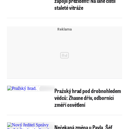
zapojil prezident! Na laně čistil
staleté vitráže
Pražský hrad pod drobnohledem
vědců: Zhasne dřív, odborníci
změří osvětlení
Nečekaná změna u Pavla. Šéf