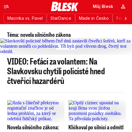
Můj Blesk
Macinka vs. Pavel
StarDance
Made in Česko
Festiva
Téma: novela silničního zákona
VIDEO: Feťáci za volantem: Na
Slavkovsku chytili policisté hned
čtveřici hazardérů
Novela silničního zákona:
Kličkoval po silnici a odmítl