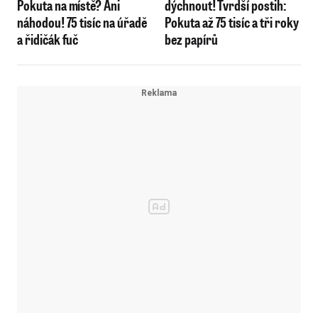
Pokuta na místě? Ani
dýchnout! Tvrdší postih:
náhodou! 75 tisíc na úřadě
Pokuta až 75 tisíc a tři roky
a řidičák fuč
bez papírů