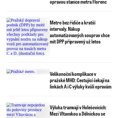
opravou stanice metra Florenc
Metro bez řidiče a kratší
intervaly. Nákup
automatizovaných souprav chce
mít DPP připravený už letos
Velikonoční komplikace v
pražské MHD: Cestující čekají na
linkách A i C výluky kvůli opravám
Výluka tramvají v Holešovicích:
Mezi Vltavskou a Dělnickou se