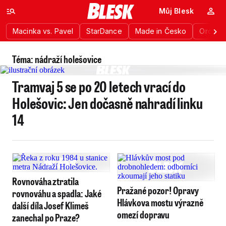
Můj Blesk
Macinka vs. Pavel
StarDance
Made in Česko
Ordinac
Téma: nádraží holešovice
Tramvaj 5 se po 20 letech vrací do
Holešovic: Jen dočasně nahradí linku
14
Rovnováha ztratila
Pražané pozor! Opravy
rovnováhu a spadla: Jaké
Hlávkova mostu výrazně
další díla Josef Klimeš
omezí dopravu
zanechal po Praze?