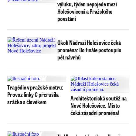
výluku, týden nepojede mezi
Holešovicemi a Pražského
povstání
Okolí Nádraží Holešovice čeká
proměna: Do finále postoupilo
pět návrhů
Tragédie v pražské metru:
Provoz linky C přerušila
Architektonická soutěž na
srážka s člověkem
Nové Holešovice: Místo
čeká zásadní proměna!