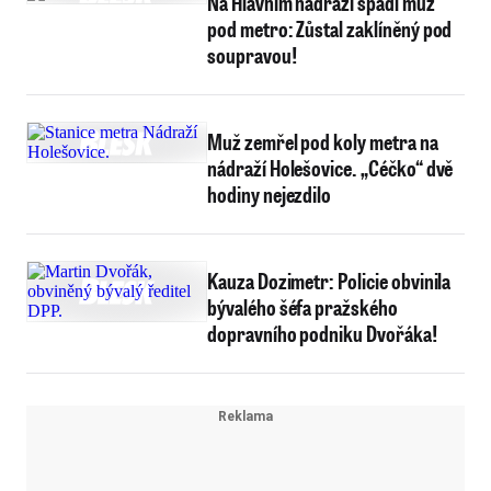
Na Hlavním nádraží spadl muž
pod metro: Zůstal zaklíněný pod
soupravou!
Muž zemřel pod koly metra na
nádraží Holešovice. „Céčko“ dvě
hodiny nejezdilo
Kauza Dozimetr: Policie obvinila
bývalého šéfa pražského
dopravního podniku Dvořáka!