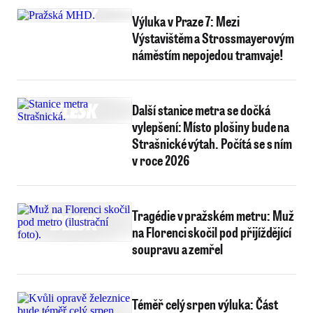
Výluka v Praze 7: Mezi
Výstavištěm a Strossmayerovým
náměstím nepojedou tramvaje!
Další stanice metra se dočká
vylepšení: Místo plošiny bude na
Strašnické výtah. Počítá se s ním
v roce 2026
Tragédie v pražském metru: Muž
na Florenci skočil pod přijíždějící
soupravu a zemřel
Téměř celý srpen výluka: Část