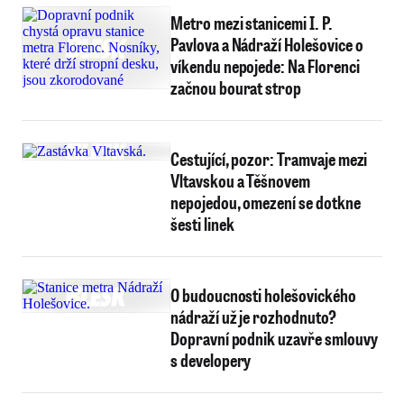
Metro mezi stanicemi I. P.
Pavlova a Nádraží Holešovice o
víkendu nepojede: Na Florenci
začnou bourat strop
Cestující, pozor: Tramvaje mezi
Vltavskou a Těšnovem
nepojedou, omezení se dotkne
šesti linek
O budoucnosti holešovického
nádraží už je rozhodnuto?
Dopravní podnik uzavře smlouvy
s developery