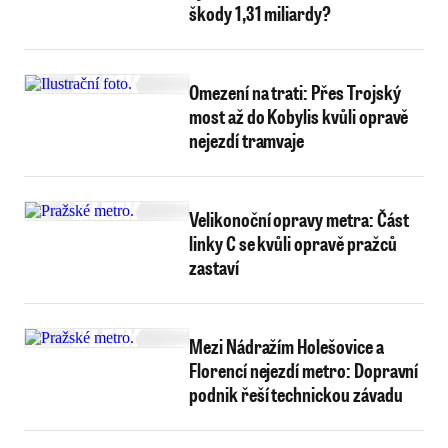
škody 1,31 miliardy?
Omezení na trati: Přes Trojský
most až do Kobylis kvůli opravě
nejezdí tramvaje
Velikonoční opravy metra: Část
linky C se kvůli opravě pražců
zastaví
Mezi Nádražím Holešovice a
Florencí nejezdí metro: Dopravní
podnik řeší technickou závadu