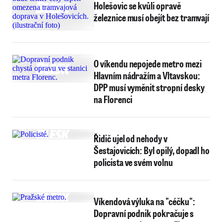
Holešovic se kvůli opravě
železnice musí obejít bez tramvají
O víkendu nepojede metro mezi
Hlavním nádražím a Vltavskou:
DPP musí vyměnit stropní desky
na Florenci
Řidič ujel od nehody v
Šestajovicích: Byl opilý, dopadl ho
policista ve svém volnu
Víkendová výluka na "céčku":
Dopravní podnik pokračuje s