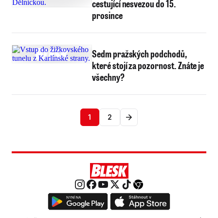
cestující nesvezou do 15.
prosince
Sedm pražských podchodů,
které stojí za pozornost. Znáte je
všechny?
1
2