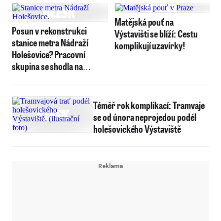
Matějská pouť na
Posun v rekonstrukci
Výstavišti se blíží: Cestu
stanice metra Nádraží
komplikují uzavírky!
Holešovice? Pracovní
skupina se shodla na
doporučení dalších kroků
Téměř rok komplikací: Tramvaje
se od února neprojedou podél
holešovického Výstaviště