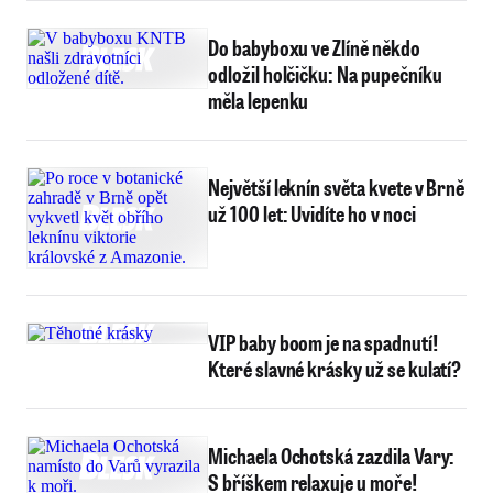
Do babyboxu ve Zlíně někdo
odložil holčičku: Na pupečníku
měla lepenku
Největší leknín světa kvete v Brně
už 100 let: Uvidíte ho v noci
VIP baby boom je na spadnutí!
Které slavné krásky už se kulatí?
Michaela Ochotská zazdila Vary:
S bříškem relaxuje u moře!