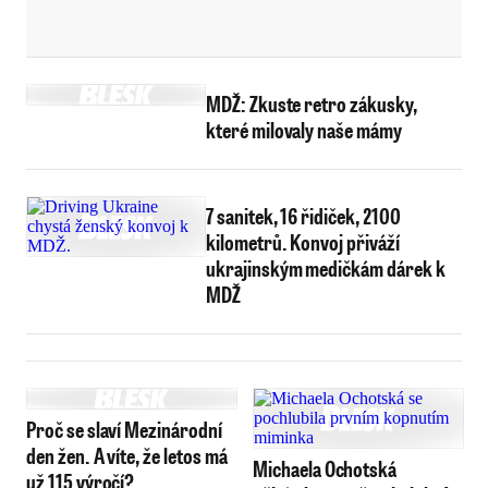
MDŽ: Zkuste retro zákusky,
které milovaly naše mámy
7 sanitek, 16 řidiček, 2100
kilometrů. Konvoj přiváží
ukrajinským medičkám dárek k
MDŽ
Proč se slaví Mezinárodní
den žen. A víte, že letos má
Michaela Ochotská
už 115 výročí?