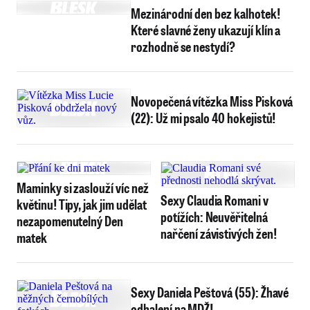
Mezinárodní den bez kalhotek!
Které slavné ženy ukazují klín a
rozhodně se nestydí?
Novopečená vítězka Miss Pisková
(22): Už mi psalo 40 hokejistů!
Maminky si zaslouží víc než
Sexy Claudia Romani v
květinu! Tipy, jak jim udělat
potížích: Neuvěřitelná
nezapomenutelný Den
nařčení závistivých žen!
matek
Sexy Daniela Peštová (55): Žhavé
odhalení na MDŽ!