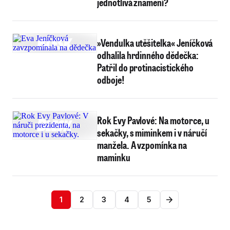
jednotlivá znamení?
»Vendulka utěšitelka« Jeníčková
odhalila hrdinného dědečka:
Patřil do protinacistického
odboje!
Rok Evy Pavlové: Na motorce, u
sekačky, s miminkem i v náručí
manžela. A vzpomínka na
maminku
1
2
3
4
5