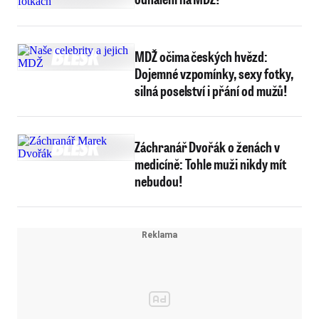
MDŽ očima českých hvězd:
Dojemné vzpomínky, sexy fotky,
silná poselství i přání od mužů!
Záchranář Dvořák o ženách v
medicíně: Tohle muži nikdy mít
nebudou!