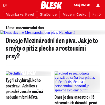
Můj Blesk
Macinka vs. Pavel
StarDance
Made in Česko
Festiva
Téma: mezinárodní den
Dnes je Mezinárodní den piva. Jak je to
s mýty o pití z plechu a rostoucími
prsy?
Tygři si vybírají, koho
pozdraví. Achilles z
pražské zoo ale možná
nebude mít mláďata
Dnes je den »naostro«! 5
zdravotních důvodů, proč