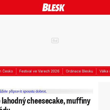
n Česko
Festival ve Varech 2026
Ordinace Blesku
Válka 
te lahodný cheesecake, muffiny
ádu