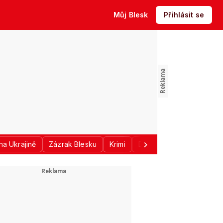
Můj Blesk
Přihlásit se
na Ukrajině
Zázrak Blesku
Krimi
Donald Trump
Sport