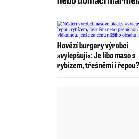
Hovězí burgery výrobci
»vylepšují«: Je libo maso s
rybízem, třešněmi i řepou