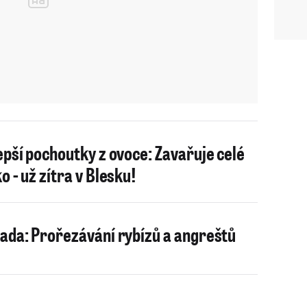
epší pochoutky z ovoce: Zavařuje celé
o - už zítra v Blesku!
ada: Prořezávání rybízů a angreštů