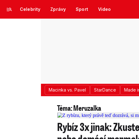
Celebrity
Zprávy
Sport
Video
Macinka vs. Pavel
StarDance
Made i
Téma: Meruzalka
Rybíz 3x jinak: Zkus
nebo domácí marmel