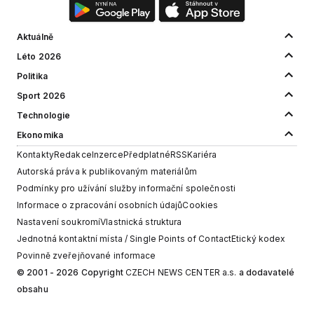
Aktuálně
Léto 2026
Politika
Sport 2026
Technologie
Ekonomika
Kontakty
Redakce
Inzerce
Předplatné
RSS
Kariéra
Autorská práva k publikovaným materiálům
Podmínky pro užívání služby informační společnosti
Informace o zpracování osobních údajů
Cookies
Nastavení soukromí
Vlastnická struktura
Jednotná kontaktní místa / Single Points of Contact
Etický kodex
Povinně zveřejňované informace
© 2001 - 2026 Copyright
CZECH NEWS CENTER a.s.
a dodavatelé
obsahu