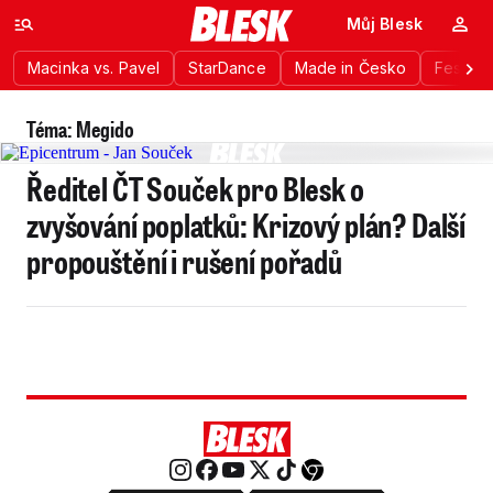
Můj Blesk
Macinka vs. Pavel
StarDance
Made in Česko
Festiva
Téma: Megido
Ředitel ČT Souček pro Blesk o
zvyšování poplatků: Krizový plán? Další
propouštění i rušení pořadů