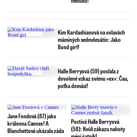
nebudu!
Kim Kardashianová na oslavách
máminých sedmdesátin: Jako
Bond girl!
Halle Berryová (59) poslala z
dovolené vzkaz svému »ex«: Čau,
puťka domácí!
Jane Fondová (87) jako
Poctivá Halle Berryová
královna Cannes! A
(58): Kvůli zákazu nahoty
Blanchettová ukázala záda
mění šatník!