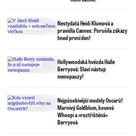
Nestydatá Heidi Klumová a
pravidla Cannes: Porušila zákazy
hned první den!
Hollywoodská hvězda Halle
Berryová: Slaví nástup
menopauzy!
Nejpůsobivější modely Oscarů!
Marnivý Goldblum, kovová
Whoopi a »roztříštěná«
Berryová