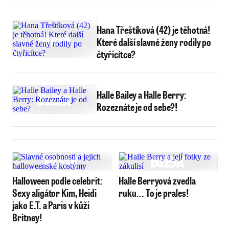
Hana Třeštíková (42) je těhotná!
Které další slavné ženy rodily po
čtyřicítce?
Halle Bailey a Halle Berry:
Rozeznáte je od sebe?!
Halloween podle celebrit:
Halle Berryová zvedla
Sexy aligátor Kim, Heidi
ruku... To je prales!
jako E.T. a Paris v kůži
Britney!