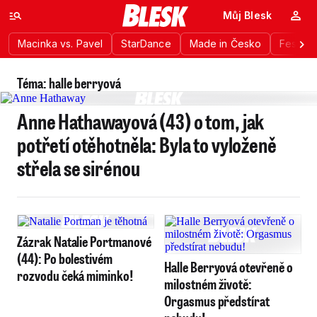
Můj Blesk
Macinka vs. Pavel
StarDance
Made in Česko
Festiva
Téma: halle berryová
Anne Hathawayová (43) o tom, jak
potřetí otěhotněla: Byla to vyloženě
střela se sirénou
Zázrak Natalie Portmanové
(44): Po bolestivém
Halle Berryová otevřeně o
rozvodu čeká miminko!
milostném životě:
Orgasmus předstírat