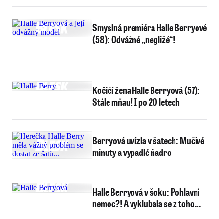
Smyslná premiéra Halle Berryové
(58): Odvážné „negližé“!
Kočičí žena Halle Berryová (57):
Stále mňau! I po 20 letech
Berryová uvízla v šatech: Mučivé
minuty a vypadlé ňadro
Halle Berryová v šoku: Pohlavní
nemoc?! A vyklubala se z toho…