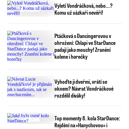
Vyletí Vondráčková, nebo...?
Komu už sázkaři nevěří!
Ptáčková s Dancingerovou v
ohrožení: Chlapi ve StarDance
padají jako mouchy! Zranění
kolene i horečky
Vyhoďte ji dveřmi, vrátí se
oknem? Návrat Vondráčkové
rozdělil diváky!
Top momenty 8. kola StarDance:
Rejdění na »Hanychovou« i