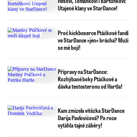
Hesovi, Tománkovi i Bartuňkovi:
Utajené klany ve StarDance!
Proč kickboxerce Ptáčkové fandí
ve StarDance »jen« brácha? Muži
se mě bojí!
Přípravy na StarDance:
Rozhýbané boky Ptáčkové a
dávka testosteronu od Hartla!
Kam zmizela vítězka StarDance
Darija Pavlovičová? Po roce
vytáhla tajné záběry!