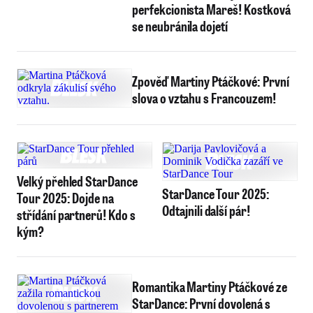
perfekcionista Mareš! Kostková
se neubránila dojetí
Zpověď Martiny Ptáčkové: První
slova o vztahu s Francouzem!
Velký přehled StarDance
StarDance Tour 2025:
Tour 2025: Dojde na
Odtajnili další pár!
střídání partnerů! Kdo s
kým?
Romantika Martiny Ptáčkové ze
StarDance: První dovolená s