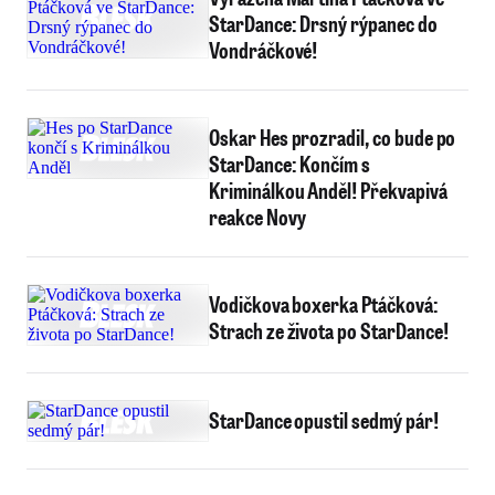
StarDance: Drsný rýpanec do
Vondráčkové!
Oskar Hes prozradil, co bude po
StarDance: Končím s
Kriminálkou Anděl! Překvapivá
reakce Novy
Vodičkova boxerka Ptáčková:
Strach ze života po StarDance!
StarDance opustil sedmý pár!