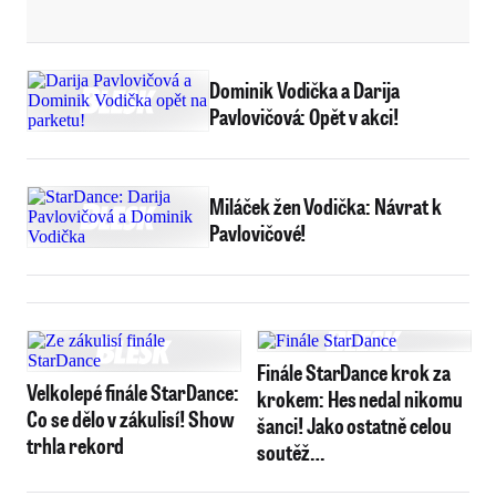
Dominik Vodička a Darija
Pavlovičová: Opět v akci!
Miláček žen Vodička: Návrat k
Pavlovičové!
Finále StarDance krok za
Velkolepé finále StarDance:
krokem: Hes nedal nikomu
Co se dělo v zákulisí! Show
šanci! Jako ostatně celou
trhla rekord
soutěž…