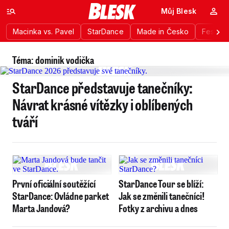
Můj Blesk
Macinka vs. Pavel
StarDance
Made in Česko
Festiva
Téma: dominik vodička
StarDance představuje tanečníky:
Návrat krásné vítězky i oblíbených
tváří
První oficiální soutěžící
StarDance Tour se blíží:
StarDance: Ovládne parket
Jak se změnili tanečníci!
Marta Jandová?
Fotky z archivu a dnes