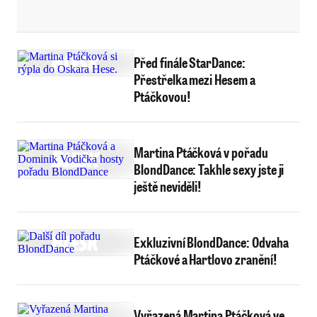
Před finále StarDance:
Přestřelka mezi Hesem a
Ptáčkovou!
Martina Ptáčková v pořadu
BlondDance: Takhle sexy jste ji
ještě neviděli!
Exkluzivní BlondDance: Odvaha
Ptáčkové a Hartlovo zranění!
Vyřazená Martina Ptáčková ve