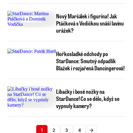
Nový Maršálek i figurína! Jak
Ptáčková s Vodičkou snáší lavinu
urážek?
Hořkosladké odchody po
StarDance: Smutný odpadlík
Blažek i rozjařená Dancingerová!
Líbačky i bosé nožky na
StarDance! Co se dělo, když se
vypnuly kamery?
1
2
3
4