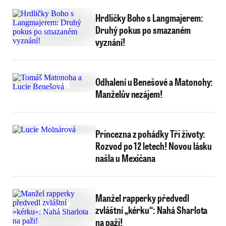
Hrdličky Boho s Langmajerem:
Druhý pokus po smazaném
vyznání!
Odhalení u Benešové a Matonohy:
Manželův nezájem!
Princezna z pohádky Tři životy:
Rozvod po 12 letech! Novou lásku
našla u Mexičana
Manžel rapperky předvedl
zvláštní „kérku“: Nahá Sharlota
na paži!