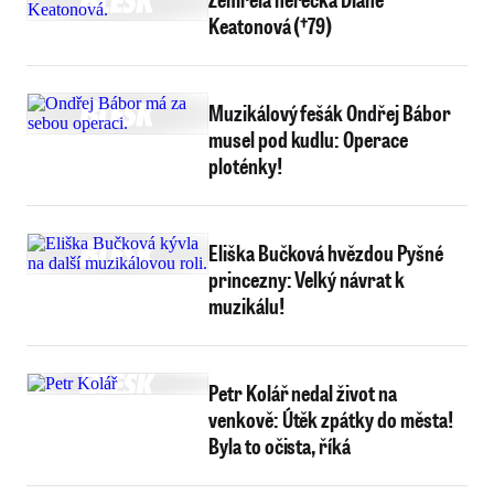
Keatonová (†79)
Muzikálový fešák Ondřej Bábor
musel pod kudlu: Operace
ploténky!
Eliška Bučková hvězdou Pyšné
princezny: Velký návrat k
muzikálu!
Petr Kolář nedal život na
venkově: Útěk zpátky do města!
Byla to očista, říká