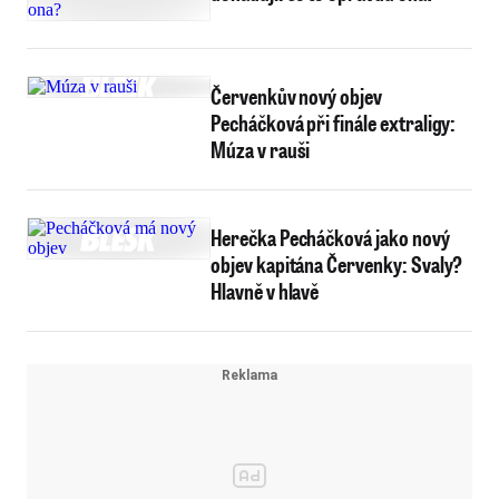
Červenkův nový objev
Pecháčková při finále extraligy:
Múza v rauši
Herečka Pecháčková jako nový
objev kapitána Červenky: Svaly?
Hlavně v hlavě