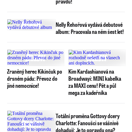
pravdu!
Nelly Řehořová vydává debutové
album: Pracovala na něm šest let!
Zraněný herec Kikinčuk po
Kim Kardashianová na
drsném pádu: Převoz do
Broadwayi: MINI kabelka
jiné nemocnice!
za MAXI cenu! Pět a půl
mega za kadeřníka
Totální proměna Gottovy dcery
Charlotte: Fanoušci se vášnivě
dohadují: Je to opravdu ona?