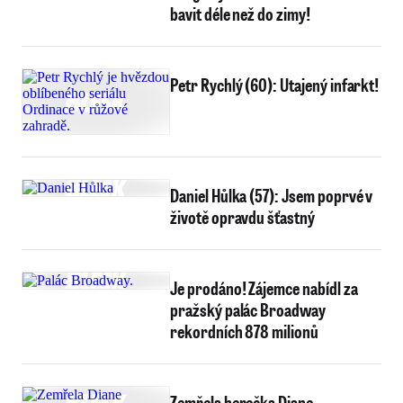
bavit déle než do zimy!
Petr Rychlý (60): Utajený infarkt!
Daniel Hůlka (57): Jsem poprvé v
životě opravdu šťastný
Je prodáno! Zájemce nabídl za
pražský palác Broadway
rekordních 878 milionů
Zemřela herečka Diane