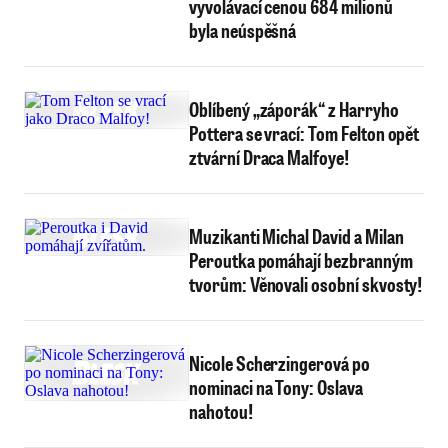
vyvolávací cenou 684 milionů
byla neúspěšná
Oblíbený „záporák“ z Harryho
Pottera se vrací: Tom Felton opět
ztvární Draca Malfoye!
Muzikanti Michal David a Milan
Peroutka pomáhají bezbranným
tvorům: Věnovali osobní skvosty!
Nicole Scherzingerová po
nominaci na Tony: Oslava
nahotou!