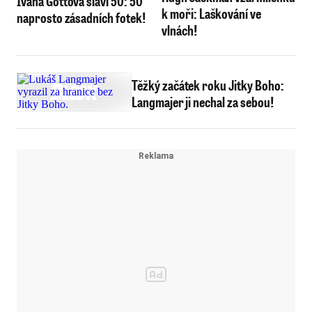
Ivana Gottová slaví 50: 50
k moři: Laškování ve
naprosto zásadních fotek!
vlnách!
Těžký začátek roku Jitky Boho:
Langmajer ji nechal za sebou!