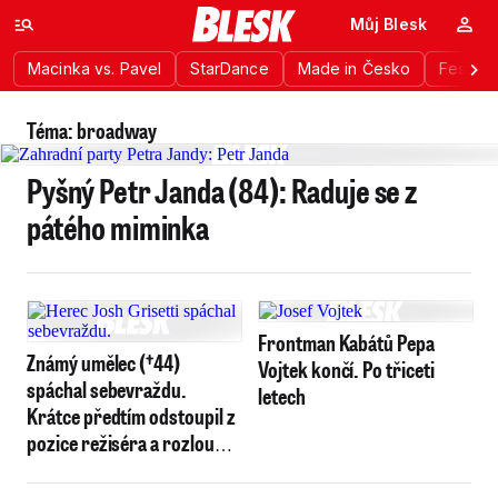
Můj Blesk
Macinka vs. Pavel
StarDance
Made in Česko
Festiva
Téma: broadway
Pyšný Petr Janda (84): Raduje se z
pátého miminka
Frontman Kabátů Pepa
Známý umělec (†44)
Vojtek končí. Po třiceti
spáchal sebevraždu.
letech
Krátce předtím odstoupil z
pozice režiséra a rozloučil
se