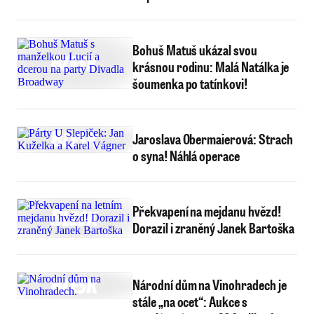
Bohuš Matuš ukázal svou
krásnou rodinu: Malá Natálka je
šoumenka po tatínkovi!
Jaroslava Obermaierová: Strach
o syna! Náhlá operace
Překvapení na mejdanu hvězd!
Dorazil i zraněný Janek Bartoška
Národní dům na Vinohradech je
stále „na ocet“: Aukce s