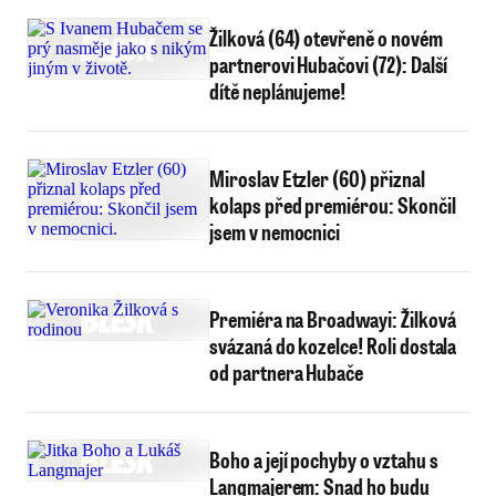
Žilková (64) otevřeně o novém
partnerovi Hubačovi (72): Další
dítě neplánujeme!
Miroslav Etzler (60) přiznal
kolaps před premiérou: Skončil
jsem v nemocnici
Premiéra na Broadwayi: Žilková
svázaná do kozelce! Roli dostala
od partnera Hubače
Boho a její pochyby o vztahu s
Langmajerem: Snad ho budu