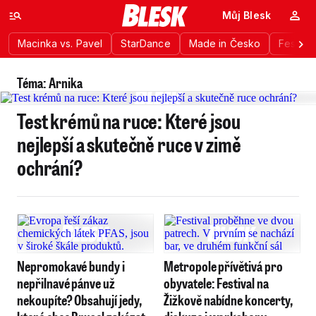
Můj Blesk
Macinka vs. Pavel
StarDance
Made in Česko
Festiva
Téma: Arnika
Test krémů na ruce: Které jsou
nejlepší a skutečně ruce v zimě
ochrání?
Nepromokavé bundy i
Metropole přívětivá pro
nepřilnavé pánve už
obyvatele: Festival na
nekoupíte? Obsahují jedy,
Žižkově nabídne koncerty,