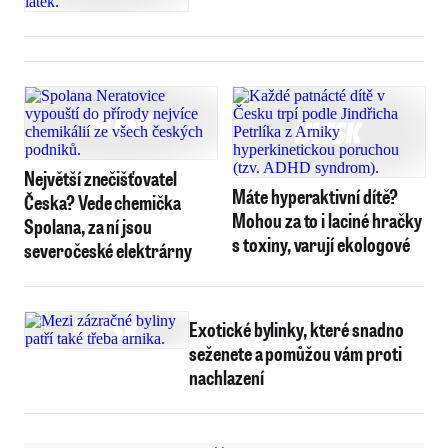
Největší znečišťovatel
Máte hyperaktivní dítě?
Česka? Vede chemička
Mohou za to i laciné hračky
Spolana, za ní jsou
s toxiny, varují ekologové
severočeské elektrárny
Exotické bylinky, které snadno
seženete a pomůžou vám proti
nachlazení