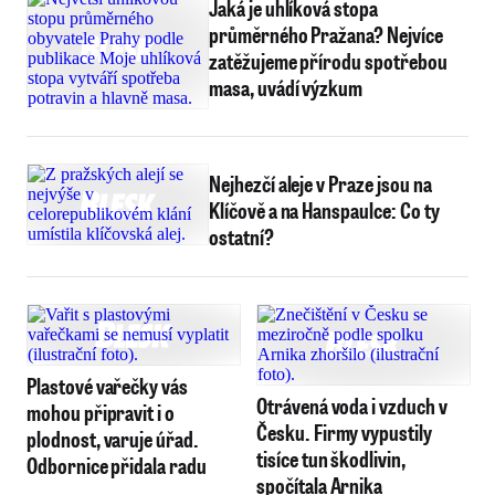
Jaká je uhlíková stopa
průměrného Pražana? Nejvíce
zatěžujeme přírodu spotřebou
masa, uvádí výzkum
Nejhezčí aleje v Praze jsou na
Klíčově a na Hanspaulce: Co ty
ostatní?
Plastové vařečky vás
Otrávená voda i vzduch v
mohou připravit i o
Česku. Firmy vypustily
plodnost, varuje úřad.
tisíce tun škodlivin,
Odbornice přidala radu
spočítala Arnika