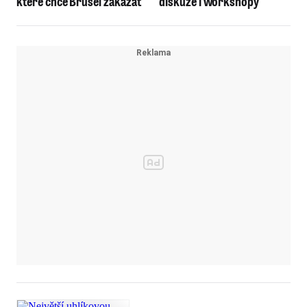
které chce Brusel zakázat
diskuze i workshopy