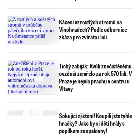
Kácení vzrostlých stromů na
Vinohradech? Podle odbornice
zkáza pro zvířata i lidi
Tichý zabiják: Kvůli znečištěnému
ovzduší zemřelo za rok 570 lidí. V
Praze je nejvíc prachu v centru u
Vltavy
Šokující zjištění! Koupili jste tyhle
hračky? Jako by si děti hrály s
popílkem ze spalovny!