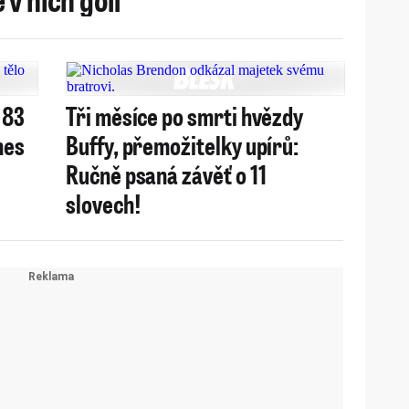
 83
Tři měsíce po smrti hvězdy
nes
Buffy, přemožitelky upírů:
Ručně psaná závěť o 11
slovech!