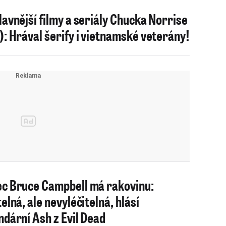
lavnější filmy a seriály Chucka Norrise
): Hrával šerify i vietnamské veterány!
c Bruce Campbell má rakovinu:
elná, ale nevyléčitelná, hlásí
ndární Ash z Evil Dead