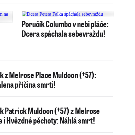
Poručík Columbo v nebi pláče:
Dcera spáchala sebevraždu!
k z Melrose Place Muldoon (†57):
lena příčina smrti!
k Patrick Muldoon (†57) z Melrose
e i Hvězdné pěchoty: Náhlá smrt!