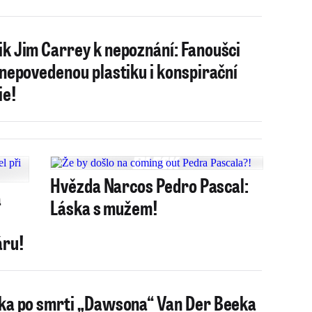
k Jim Carrey k nepoznání: Fanoušci
 nepovedenou plastiku i konspirační
ie!
Hvězda Narcos Pedro Pascal:
a
Láska s mužem!
áru!
ka po smrti „Dawsona“ Van Der Beeka