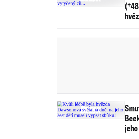
(†48
hvěz
Smut
Beek
jeho