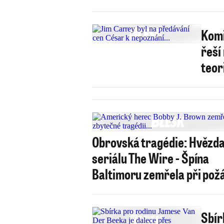
Komi
řeší
teor
Obrovská tragédie: Hvězd
seriálu The Wire - Špína
Baltimoru zemřela při pož
Sbír