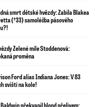
dná smrt dětské hvězdy: Zabila Blakea
etta (†33) samoléčba pásového
u?!
vězdy Zelené míle Stoddenová:
ekaná proměna
ison Ford alias Indiana Jones: V 83
h sviští na kole!
 Baldwin překvapil blond přelivem: