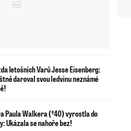
da letošních Varů Jesse Eisenberg:
štně daroval svou ledvinu neznámé
ě!
a Paula Walkera (†40) vyrostla do
y: Ukázala se nahoře bez!