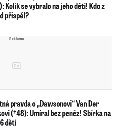
): Kolik se vybralo na jeho děti! Kdo z
d přispěl?
ná pravda o „Dawsonovi“ Van Der
ovi (†48): Umíral bez peněz! Sbírka na
 6 dětí