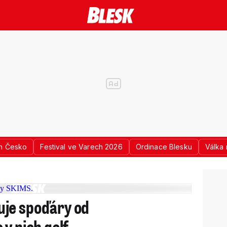
n Česko
Festival ve Varech 2026
Ordinace Blesku
Válka 
je spoďáry od
v nich golf