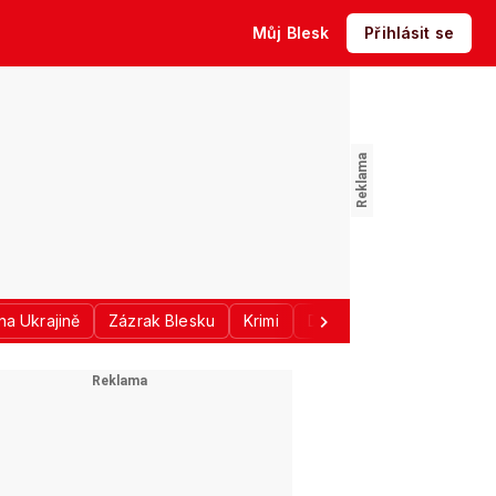
Můj Blesk
Přihlásit se
na Ukrajině
Zázrak Blesku
Krimi
Donald Trump
Sport