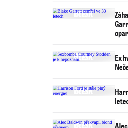
Záha
Garr
opar
Ex h
Neč
Harr
letec
Alec