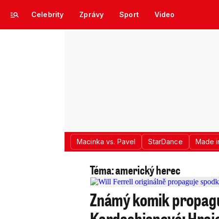
Celebrity
Zprávy
Sport
Video
Macinka vs. Pavel
StarDance
Made i
Téma: americký herec
Známý komik propagu
Kardashianové: Hraje 