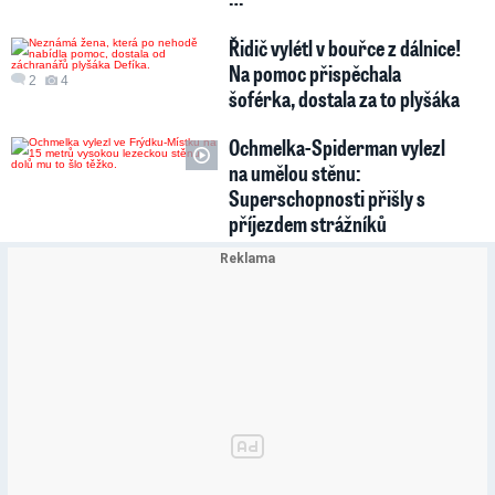
Řidič vylétl v bouřce z dálnice!
Na pomoc přispěchala
2
4
šoférka, dostala za to plyšáka
Ochmelka-Spiderman vylezl
na umělou stěnu:
Superschopnosti přišly s
příjezdem strážníků