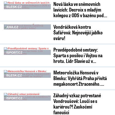
Nová láska ve sněmovních
BLESK.CZ
lavicích: Decroix s mladým
kolegou z ODS v bazénu pod…
Vondráčková kontra
AHA.CZ
Šafářová: Nejnovější jablko
sváru!
Pravděpodobné sestavy:
ISPORT.CZ
Sparta s posilou i Vojtou na
hrotu. Lídr Slavie už v…
Meteoroložka Honsová v
BLESK.CZ
Blesku: Vyhřátá Praha přivítá
megakoncert Ztraceného.…
Záhadný vzkaz potrestané
ISPORT.CZ
Vondroušové: Loučí se s
kariérou?! Zaskočení
fanoušci