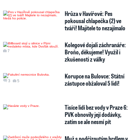
Hrůza v Havířově: Pes
pokousal chlapečka (2) ve
tváři! Majitele to nezajímalo
Kolegové dojali záchranáře:
Broňo, děkujeme! Využil i
7
zkušenosti z války
Korupce na Bulovce: Státní
3
5
zástupce obžaloval 5 lidí!
Tisíce lidí bez vody v Praze 6:
PVK obnovily její dodávky,
zatím se ale nesmí pít
Muž s podříznutým hrdlem v