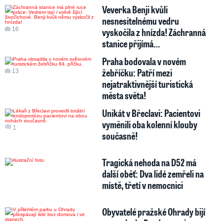
Veverka Benji kvůli
nesnesitelnému vedru
16
vyskočila z hnízda! Záchranná
stanice přijímá…
Praha bodovala v novém
žebříčku: Patří mezi
13
nejatraktivnější turistická
města světa!
Unikát v Břeclavi: Pacientovi
vyměnili oba kolenní klouby
1
současně!
Tragická nehoda na D52 má
další oběť: Dva lidé zemřeli na
místě, třetí v nemocnici
Obyvatelé pražské Ohrady bijí