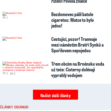
řízení! Povolá znalce
Bezdomovec pálil batole
7
cigaretou: Matce to bylo
jedno!
Cestující, pozor! Tramvaje
mezi náměstím Bratří Synků a
Spořilovem nepojedou
Třem obcím na Brněnsku voda
už teče: Cisterny dolévají
5
9
vyprahlý vodojem
Načíst další články
ČLÁNKY ODJINUD