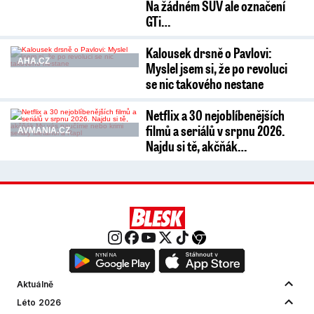
Na žádném SUV ale označení
GTi…
Kalousek drsně o Pavlovi:
AHA.CZ
Myslel jsem si, že po revoluci
se nic takového nestane
Netflix a 30 nejoblíbenějších
filmů a seriálů v srpnu 2026.
AVMANIA.CZ
Najdu si tě, akčňák…
Aktuálně
Léto 2026