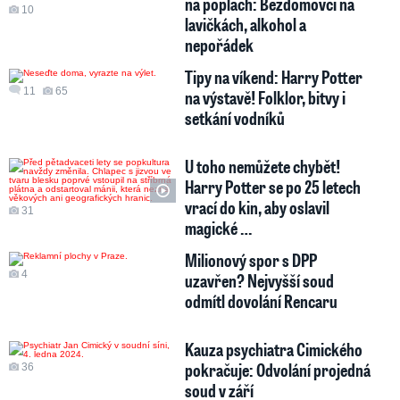
na poplach: Bezdomovci na
10
lavičkách, alkohol a
nepořádek
Tipy na víkend: Harry Potter
11
65
na výstavě! Folklor, bitvy i
setkání vodníků
U toho nemůžete chybět!
Harry Potter se po 25 letech
vrací do kin, aby oslavil
31
magické …
Milionový spor s DPP
4
uzavřen? Nejvyšší soud
odmítl dovolání Rencaru
Kauza psychiatra Cimického
pokračuje: Odvolání projedná
36
soud v září