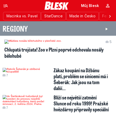
Můj Blesk
Macinka vs. Pavel
StarDance
Made in Česko
Festiva
REGIONY
5
Chlupatá trojčata! Zoo v Plzni poprvé odchovala nosály
bělohubé
Zákaz koupání na Džbánu
platí, problém se sinicemi má i
7
Šeberák: Jak jsou na tom
další…
Blíží se největší zatmění
Slunce od roku 1999! Pražské
7
hvězdárny připravily speciální
…