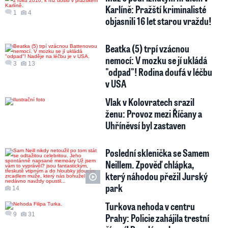
Karlíně: Pražští kriminalisté
1
4
objasnili 16 let starou vraždu!
Beatka (5) trpí vzácnou
nemocí: V mozku se jí ukládá
3
13
"odpad"! Rodina doufá v léčbu
v USA
Vlak v Kolovratech srazil
ženu: Provoz mezi Říčany a
Uhříněvsí byl zastaven
Poslední sklenička se Samem
Neillem. Zpověď chlápka,
který náhodou přežil Jurský
park
14
Turkova nehoda v centru
9
31
Prahy: Policie zahájila trestní