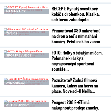
RECEPT: Kynutý švestkový
MAMINKA.CZ
koláč s drobenkou. Klasika,
se kterou zabodujete
Přimontoval 380 mikrofonů
ŽIVĚ.CZ
na dron a teď s ním nahání
komáry. Příští rok ho začne…
FOTO: Holky s šišatým míčem.
SPORTREVUE.CZ
Polonahé krásky z
nejrajcovnější sportovní
soutěže…
Poznáte to? Žádná filmová
AVMANIA.CZ
kamera, kulisy ani herci na
place. Nové sci-fi Neilla…
Peugeot 208 E-GTi má
AUTO NOVINKY
nakopnout prodeje značky.