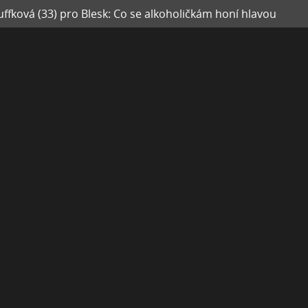
ffková (33) pro Blesk: Co se alkoholičkám honí hlavou