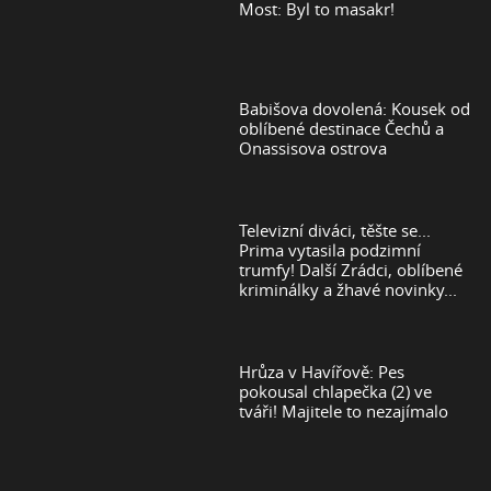
Most: Byl to masakr!
Babišova dovolená: Kousek od
oblíbené destinace Čechů a
Onassisova ostrova
Televizní diváci, těšte se...
Prima vytasila podzimní
trumfy! Další Zrádci, oblíbené
kriminálky a žhavé novinky...
Hrůza v Havířově: Pes
pokousal chlapečka (2) ve
tváři! Majitele to nezajímalo