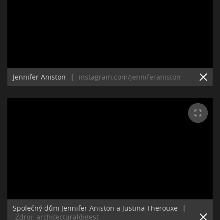
Jennifer Aniston
|
instagram.com/jenniferaniston
Společný dům Jennifer Aniston a Justina Therouxe
|
Zdroj: architecturaldigest