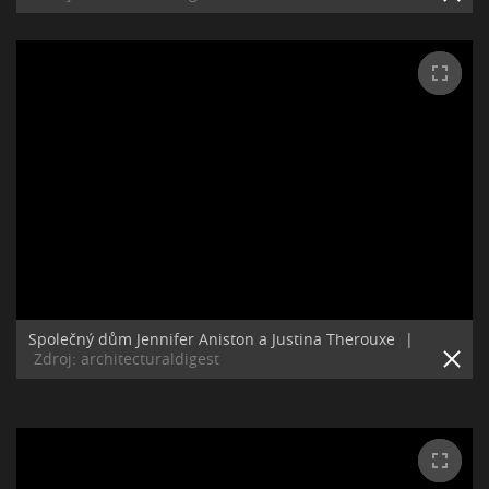
Společný dům Jennifer Aniston a Justina Therouxe
|
Zdroj: architecturaldigest