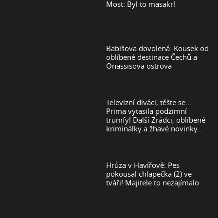
Most: Byl to masakr!
Babišova dovolená: Kousek od
oblíbené destinace Čechů a
Onassisova ostrova
Televizní diváci, těšte se...
Prima vytasila podzimní
trumfy! Další Zrádci, oblíbené
kriminálky a žhavé novinky...
Hrůza v Havířově: Pes
pokousal chlapečka (2) ve
tváři! Majitele to nezajímalo