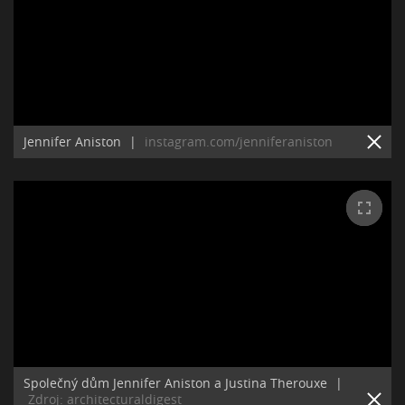
Jennifer Aniston
|
instagram.com/jenniferaniston
Společný dům Jennifer Aniston a Justina Therouxe
|
Zdroj: architecturaldigest