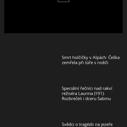
Smrt holčičky v Alpách: Češka
zemřela při túře s rodiči
Speciální řečníci nad rakví
režiséra Laurina (†91):
Rozbrečeli i dceru Sabinu
Svědci o tragédii na jezeře