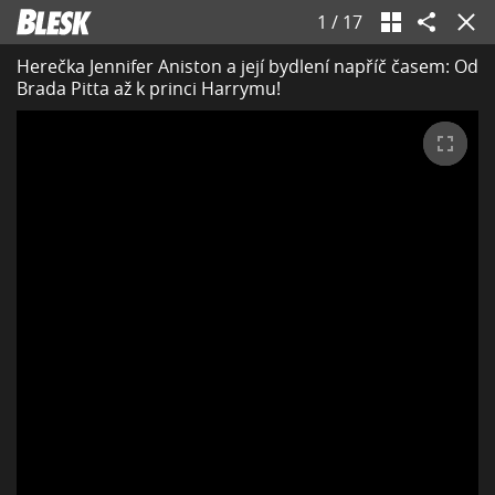
1
/
17
Herečka Jennifer Aniston a její bydlení napříč časem: Od
Brada Pitta až k princi Harrymu!