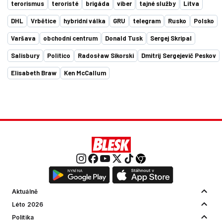
terorismus
teroristé
brigáda
viber
tajné služby
Litva
DHL
Vrbětice
hybridní válka
GRU
telegram
Rusko
Polsko
Varšava
obchodní centrum
Donald Tusk
Sergej Skripal
Salisbury
Politico
Radosław Sikorski
Dmitrij Sergejevič Peskov
Elisabeth Braw
Ken McCallum
Aktuálně
Léto 2026
Politika