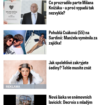
Co prozradilo parte Milana
Knížáka – a proč vypadá tak
nezvykle?
Pohublá Csáková (55) na
Sardinii: Manžela vyměnila za
zajíčka!
Jak spolehlivě zakryjete
šediny? Tohle musíte znát
REKLAMA
Nová láska ve sněmovních
lavicích: Decroix s mladým