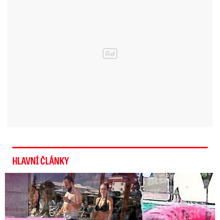
„Výrazným posunem v letošním roce bylo to,
že se ruští státní aktéři obrátili na
zprostředkovatele pro špinavou práci, včetně
soukromých zpravodajských operativců a
zločinců z Velké Británie i třetích zemí,“
uvedl
loni v říjnu generální ředitel MI5 (britské
vojenské kontrarozvědky) Ken McCallum.
Rusko naverbovalo dívku (14),
HLAVNÍ ČLÁNKY
aby se odpálila! Vydírali ji
intimními fotkami! ...
Exministryně s Havránkem dováděli v Polsku: První slova!
Ruským podněcovatelům stačí jen na