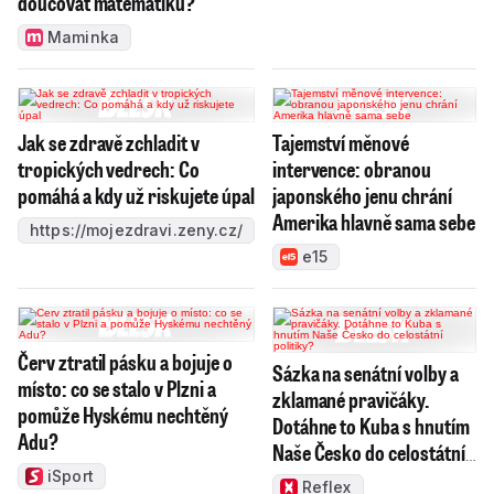
doučovat matematiku?
Maminka
Jak se zdravě zchladit v
Tajemství měnové
tropických vedrech: Co
intervence: obranou
pomáhá a kdy už riskujete úpal
japonského jenu chrání
Amerika hlavně sama sebe
https://mojezdravi.zeny.cz/
e15
Červ ztratil pásku a bojuje o
Sázka na senátní volby a
místo: co se stalo v Plzni a
zklamané pravičáky.
pomůže Hyskému nechtěný
Dotáhne to Kuba s hnutím
Adu?
Naše Česko do celostátní
politiky?
iSport
Reflex