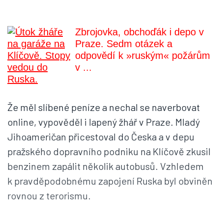
Zbrojovka, obchoďák i depo v
Praze. Sedm otázek a
odpovědí k »ruským« požárům
v ...
Že měl slíbené peníze a nechal se naverbovat
online, vypověděl i lapený žhář v Praze. Mladý
Jihoameričan přicestoval do Česka a v depu
pražského dopravního podniku na Klíčově zkusil
benzinem zapálit několik autobusů. Vzhledem
k pravděpodobnému zapojení Ruska byl obviněn
rovnou z terorismu.