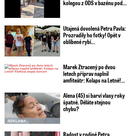
kolegou z ODS v bazénu pod…
Utajená dovolená Petra Pavla:
Prozradily ho fotky! Opět v
oblíbené rybí…
Marek Ztracený po dvou
letech příprav naplnil
amfiteátr: Kolaps na Letné!…
Alena (45) si barví vlasy roky
špatně. Děláte stejnou
chybu?
REKLAMA
Radost v rodině Petra