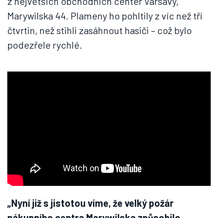
z největších obchodních center Varšavy,
Marywilska 44. Plameny ho pohltily z víc než tří
čtvrtin, než stihli zasáhnout hasiči – což bylo
podezřele rychlé.
„Nyní již s jistotou víme, že velký požár
nákupního centra Marywilska způsobilo