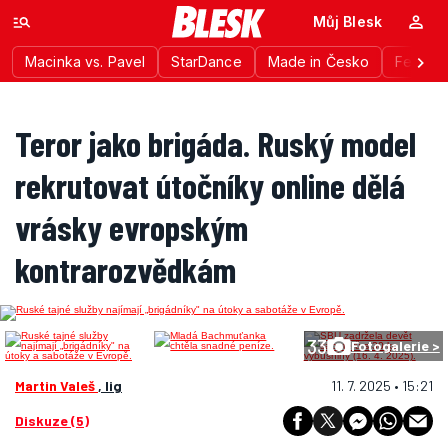
Můj Blesk
Macinka vs. Pavel
StarDance
Made in Česko
Festiva
Teror jako brigáda. Ruský model
rekrutovat útočníky online dělá
vrásky evropským
kontrarozvědkám
33
Fotogalerie >
Martin Valeš
, lig
11. 7. 2025 • 15:21
Diskuze (5)