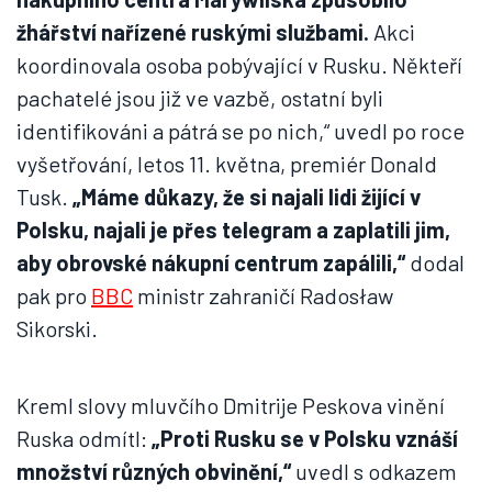
žhářství nařízené ruskými službami.
Akci
koordinovala osoba pobývající v Rusku. Někteří
pachatelé jsou již ve vazbě, ostatní byli
identifikováni a pátrá se po nich,“ uvedl po roce
vyšetřování, letos 11. května, premiér Donald
Tusk.
„Máme důkazy, že si najali lidi žijící v
Polsku, najali je přes telegram a zaplatili jim,
aby obrovské nákupní centrum zapálili,“
dodal
pak pro
BBC
ministr zahraničí Radosław
Sikorski.
Kreml slovy mluvčího Dmitrije Peskova vinění
Ruska odmítl:
„Proti Rusku se v Polsku vznáší
množství různých obvinění,“
uvedl s odkazem