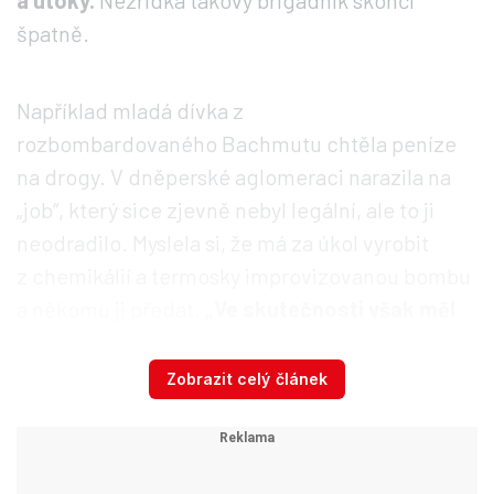
a útoky.
Nezřídka takový brigádník skončí
špatně.
Například mladá dívka z
rozbombardovaného Bachmutu chtěla peníze
na drogy. V dněperské aglomeraci narazila na
„job“, který sice zjevně nebyl legální, ale to ji
neodradilo. Myslela si, že má za úkol vyrobit
z chemikálií a termosky improvizovanou bombu
a někomu ji předat.
„Ve skutečnosti však měl
agresor v plánu přivést svou agentku na
frekventované místo v centru okresu v době
Zobrazit celý článek
dopravní špičky a odpálit ji,“
informovala v
dubnu
Služba bezpečnosti Ukrajiny
, která ji
načapala – a zachránila jí život.