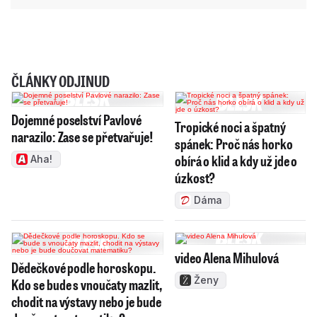
ČLÁNKY ODJINUD
Dojemné poselství Pavlové
Tropické noci a špatný
narazilo: Zase se přetvařuje!
spánek: Proč nás horko
obírá o klid a kdy už jde o
Aha!
úzkost?
Dáma
video Alena Mihulová
Dědečkové podle horoskopu.
Ženy
Kdo se bude s vnoučaty mazlit,
chodit na výstavy nebo je bude