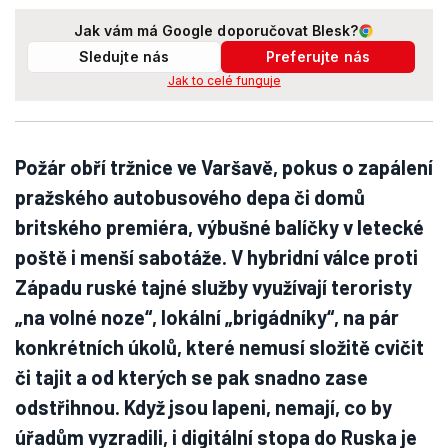
Jak vám má Google doporučovat Blesk?
Sledujte nás
Preferujte nás
Jak to celé funguje
Požár obří tržnice ve Varšavě, pokus o zapálení
pražského autobusového depa či domů
britského premiéra, výbušné balíčky v letecké
poště i menší sabotáže. V hybridní válce proti
Západu ruské tajné služby využívají teroristy
„na volné noze“, lokální „brigádníky“, na pár
konkrétních úkolů, které nemusí složitě cvičit
či tajit a od kterých se pak snadno zase
odstřihnou. Když jsou lapeni, nemají, co by
úřadům vyzradili, i digitální stopa do Ruska je