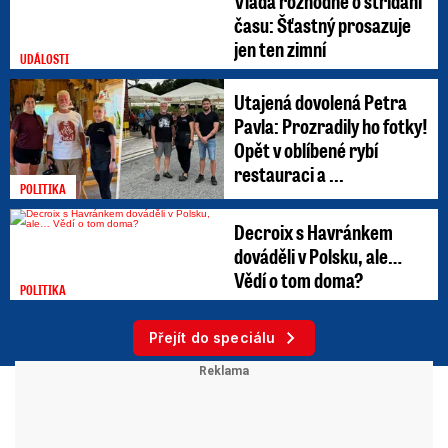
Vláda rozhodne o střídání
času: Šťastný prosazuje
jen ten zimní
UDÁLOSTI
Utajená dovolená Petra
Pavla: Prozradily ho fotky!
Opět v oblíbené rybí
restauraci a ...
POLITIKA
Decroix s Havránkem
dováděli v Polsku, ale…
Vědí o tom doma?
POLITIKA
Přejít do speciálu