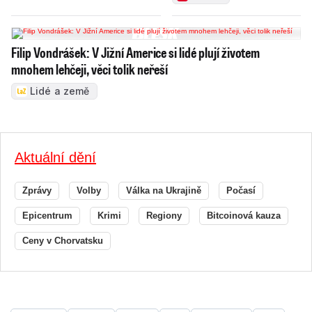
Filip Vondrášek: V Jižní Americe si lidé plují životem
mnohem lehčeji, věci tolik neřeší
Lidé a země
Aktuální dění
Zprávy
Volby
Válka na Ukrajině
Počasí
Epicentrum
Krimi
Regiony
Bitcoinová kauza
Ceny v Chorvatsku