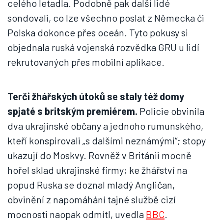
celého letadla. Podobně pak další lidé
sondovali, co lze všechno poslat z Německa či
Polska dokonce přes oceán. Tyto pokusy si
objednala ruská vojenská rozvědka GRU u lidí
rekrutovaných přes mobilní aplikace.
Terči žhářských útoků se staly též domy
spjaté s britským premiérem.
Policie obvinila
dva ukrajinské občany a jednoho rumunského,
kteří konspirovali „s dalšími neznámými“; stopy
ukazují do Moskvy. Rovněž v Británii mocně
hořel sklad ukrajinské firmy; ke žhářství na
popud Ruska se doznal mladý Angličan,
obvinění z napomáhání tajné službě cizí
mocnosti naopak odmítl, uvedla
BBC
.