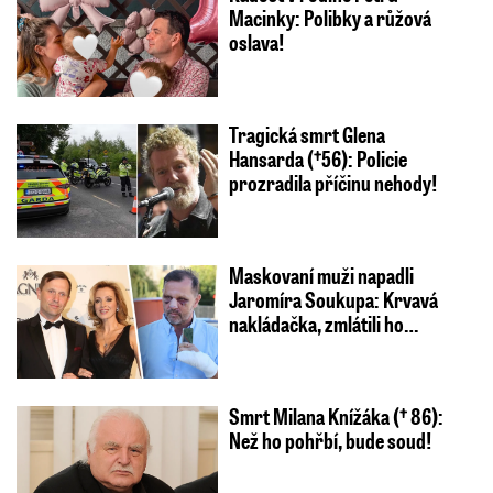
Macinky: Polibky a růžová
oslava!
Tragická smrt Glena
Hansarda (†56): Policie
prozradila příčinu nehody!
Maskovaní muži napadli
Jaromíra Soukupa: Krvavá
nakládačka, zmlátili ho…
Smrt Milana Knížáka († 86):
Než ho pohřbí, bude soud!