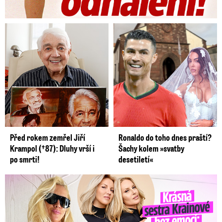
Před rokem zemřel Jiří
Ronaldo do toho dnes praští?
Krampol (†87): Dluhy vrší i
Šachy kolem »svatby
po smrti!
desetiletí«
Krásná sestra Krainové bez emocí: Mám to za pár…