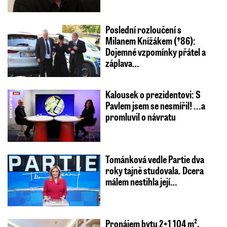
Poslední rozloučení s
Milanem Knížákem (†86):
Dojemné vzpomínky přátel a
záplava…
Kalousek o prezidentovi: S
Pavlem jsem se nesmířil! ...a
promluvil o návratu
Tománková vedle Partie dva
roky tajně studovala. Dcera
málem nestihla její…
Pronájem bytu 2+1 104 m²,