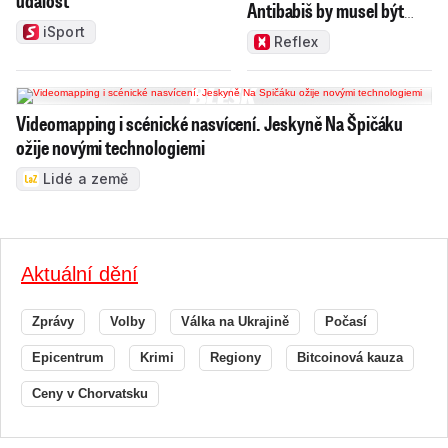
událost
Antibabiš by musel být
jako Spider-Man
iSport
Reflex
Videomapping i scénické nasvícení. Jeskyně Na Špičáku
ožije novými technologiemi
Lidé a země
Aktuální dění
Zprávy
Volby
Válka na Ukrajině
Počasí
Epicentrum
Krimi
Regiony
Bitcoinová kauza
Ceny v Chorvatsku