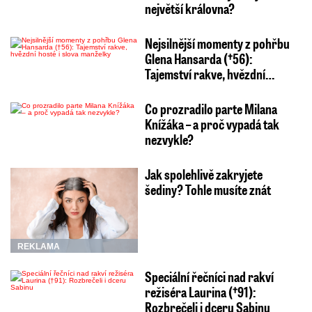
největší královna?
Nejsilnější momenty z pohřbu
Glena Hansarda (†56):
Tajemství rakve, hvězdní…
Co prozradilo parte Milana
Knížáka – a proč vypadá tak
nezvykle?
Jak spolehlivě zakryjete
šediny? Tohle musíte znát
REKLAMA
Speciální řečníci nad rakví
režiséra Laurina (†91):
Rozbrečeli i dceru Sabinu