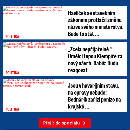
Havlíček se stavebním
zákonem protlačil změnu
názvu svého ministerstva.
Bude to stát ...
POLITIKA
„Zcela nepřijatelné.“
Umělci tepou Klempíře za
nový návrh. Babiš: Budu
reagovat
POLITIKA
Jsou v havarijním stavu,
na opravy nebude:
Bednárik zařízl peníze na
krajské ...
POLITIKA
Přejít do speciálu