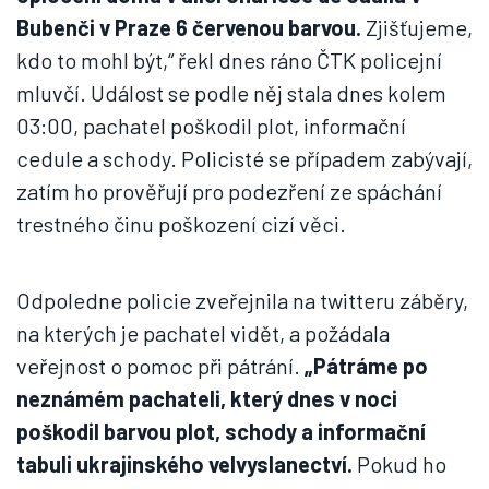
Bubenči v Praze 6 červenou barvou.
Zjišťujeme,
kdo to mohl být,“ řekl dnes ráno ČTK policejní
mluvčí. Událost se podle něj stala dnes kolem
03:00, pachatel poškodil plot, informační
cedule a schody. Policisté se případem zabývají,
zatím ho prověřují pro podezření ze spáchání
trestného činu poškození cizí věci.
Odpoledne policie zveřejnila na twitteru záběry,
na kterých je pachatel vidět, a požádala
veřejnost o pomoc při pátrání.
„Pátráme po
neznámém pachateli, který dnes v noci
poškodil barvou plot, schody a informační
tabuli ukrajinského velvyslanectví.
Pokud ho