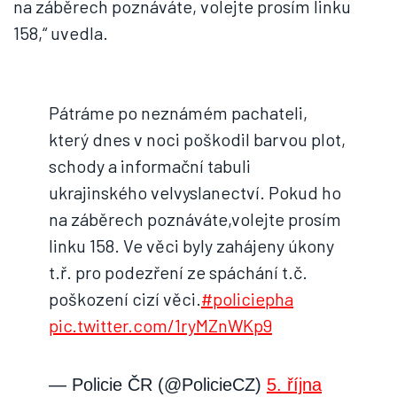
na záběrech poznáváte, volejte prosím linku
158,“ uvedla.
Pátráme po neznámém pachateli,
který dnes v noci poškodil barvou plot,
schody a informační tabuli
ukrajinského velvyslanectví. Pokud ho
na záběrech poznáváte,volejte prosím
linku 158. Ve věci byly zahájeny úkony
t.ř. pro podezření ze spáchání t.č.
poškození cizí věci.
#policiepha
pic.twitter.com/1ryMZnWKp9
— Policie ČR (@PolicieCZ)
5. října