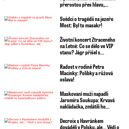
přerostou přes hlavu,…
Svědci o tragédii na jezeře
Most: Byl to masakr!
Životní koncert Ztraceného
na Letné: Co se dělo ve VIP
stanu? Jágr přišel s…
Radost v rodině Petra
Macinky: Polibky a růžová
oslava!
Maskovaní muži napadli
Jaromíra Soukupa: Krvavá
nakládačka, zmlátili ho…
Decroix s Havránkem
dováděli v Polsku, ale… Vědí o