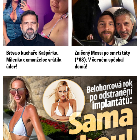
Bitva o kuchaře Kašpárka.
Zničený Messi po smrti táty
Milenka exmanželce vrátila
(†68): V černém spěchal
úder!
domů!
Belohorcová rok po odstranění implantátů: Konečně sama sebou