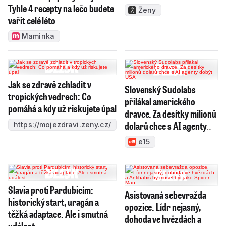
Tyhle 4 recepty na lečo budete
Ženy
vařit celé léto
Maminka
Jak se zdravě zchladit v
Slovenský Sudolabs
tropických vedrech: Co
přilákal amerického
pomáhá a kdy už riskujete úpal
dravce. Za desítky milionů
dolarů chce s AI agenty
https://mojezdravi.zeny.cz/
dobýt USA
e15
Slavia proti Pardubicím:
Asistovaná sebevražda
historický start, uragán a
opozice. Lídr nejasný,
těžká adaptace. Ale i smutná
dohoda ve hvězdách a