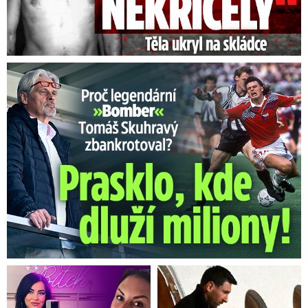
Proč Skuhravý zbankrotoval? Prasklo, kde dluží miliony!