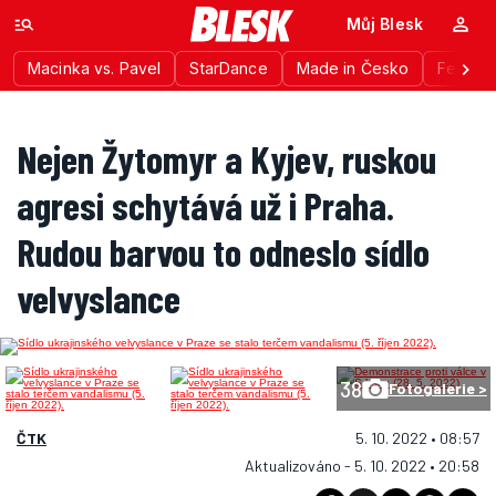
Můj Blesk
Macinka vs. Pavel
StarDance
Made in Česko
Festiva
Nejen Žytomyr a Kyjev, ruskou
agresi schytává už i Praha.
Rudou barvou to odneslo sídlo
velvyslance
38
Fotogalerie >
ČTK
5. 10. 2022 • 08:57
Aktualizováno - 5. 10. 2022 • 20:58