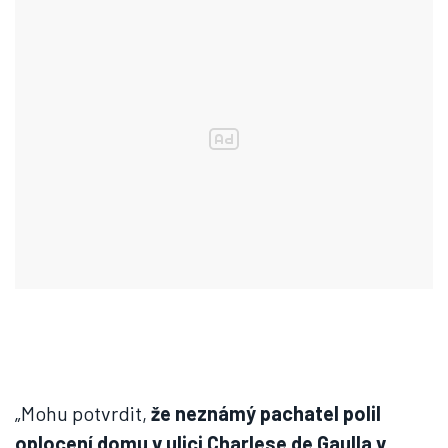
„Mohu potvrdit,
že neznámý pachatel polil
oplocení domu v ulici Charlese de Gaulla v