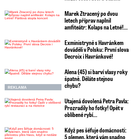
Marek Ztracený po dvou
letech příprav naplnil
amfiteátr: Kolaps na Letné!…
Exministryně s Havránkem
dováděli v Polsku: První slova
Decroix i Havránkové!
Alena (45) si barví vlasy roky
špatně. Děláte stejnou
chybu?
REKLAMA
Utajená dovolená Petra Pavla:
Prozradily ho fotky! Opět v
oblíbené rybí…
Když pes šéfuje domácnosti:
5 plemen, která vám snadno