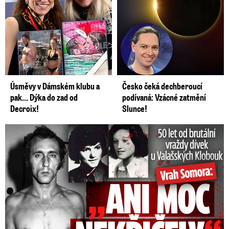
Úsměvy v Dámském klubu a
Česko čeká dechberoucí
pak… Dýka do zad od
podívaná: Vzácné zatmění
Decroix!
Slunce!
50 let od běsnění Somory: Těla dívek vrah ukryl na skládce