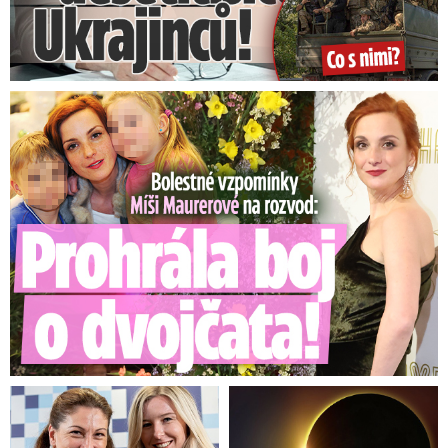
Bolestné vzpomínky Míši Maurerové: Prohrála boj o dvojčata!