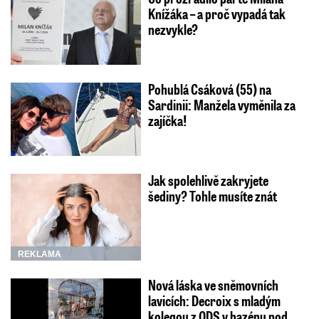
Knížáka – a proč vypadá tak
nezvykle?
Pohublá Csáková (55) na
Sardinii: Manžela vyměnila za
zajíčka!
Jak spolehlivě zakryjete
šediny? Tohle musíte znát
REKLAMA
Nová láska ve sněmovních
lavicích: Decroix s mladým
kolegou z ODS v bazénu pod…