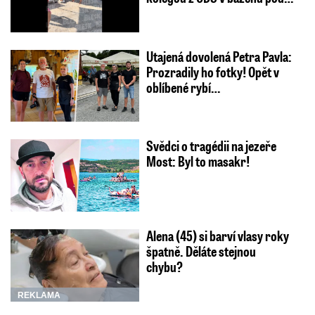
Utajená dovolená Petra Pavla:
Prozradily ho fotky! Opět v
oblíbené rybí…
Svědci o tragédii na jezeře
Most: Byl to masakr!
Alena (45) si barví vlasy roky
špatně. Děláte stejnou
chybu?
REKLAMA