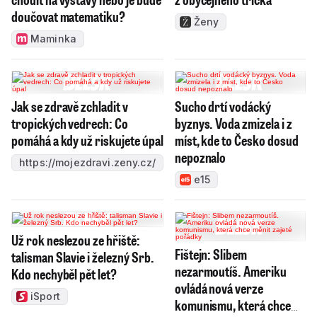
doučovat matematiku?
Ženy
Maminka
Jak se zdravě zchladit v
Sucho drtí vodácký
tropických vedrech: Co
byznys. Voda zmizela i z
pomáhá a kdy už riskujete úpal
míst, kde to Česko dosud
nepoznalo
https://mojezdravi.zeny.cz/
e15
Už rok neslezou ze hřiště:
Fištejn: Slibem
talisman Slavie i železný Srb.
nezarmoutíš. Ameriku
Kdo nechyběl pět let?
ovládá nová verze
iSport
komunismu, která chce