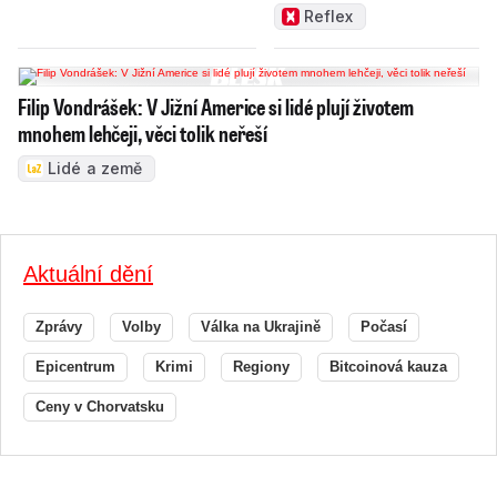
měnit zajeté pořádky
Reflex
Filip Vondrášek: V Jižní Americe si lidé plují životem
mnohem lehčeji, věci tolik neřeší
Lidé a země
Aktuální dění
Zprávy
Volby
Válka na Ukrajině
Počasí
Epicentrum
Krimi
Regiony
Bitcoinová kauza
Ceny v Chorvatsku