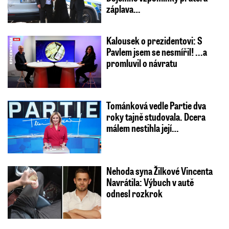
záplava…
Kalousek o prezidentovi: S
Pavlem jsem se nesmířil! ...a
promluvil o návratu
Tománková vedle Partie dva
roky tajně studovala. Dcera
málem nestihla její…
Nehoda syna Žilkové Vincenta
Navrátila: Výbuch v autě
odnesl rozkrok