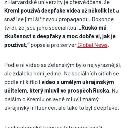
z Harvardské univerzity je přesvědčená, že
Kreml používá deepfake videa už několik let
a
snaží se jimi šířit svou propagandu. Dokonce
tvrdí, že jsou jeho specialitou.
„Rusko má
zkušenost s deepfaky a moc dobře ví, jak je
používat,“
popsala pro server
Global News
.
Podle ní video se Zelenským bylo nejvýraznější,
ale zdaleka není jediné. Na sociálních sítích se
podle ní šířilo i
video s umělým ukrajinským
učitelem, který mluvil ve prospěch Ruska.
Na
dalším o Kremlu oslavně mluvil známý
ukrajinský influencer, ale také to byl deepfake.
Technologické firmy se tato videa snaží