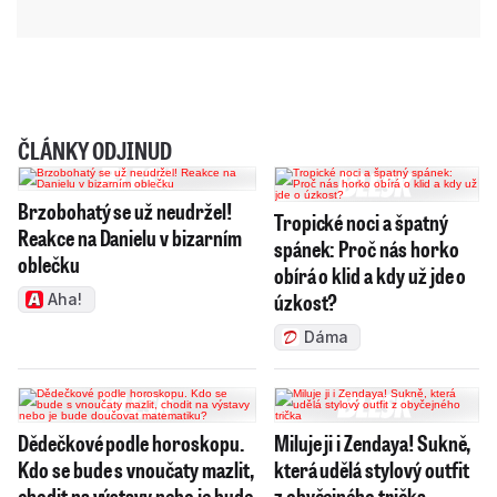
ČLÁNKY ODJINUD
Brzobohatý se už neudržel!
Tropické noci a špatný
Reakce na Danielu v bizarním
spánek: Proč nás horko
oblečku
obírá o klid a kdy už jde o
úzkost?
Aha!
Dáma
Dědečkové podle horoskopu.
Miluje ji i Zendaya! Sukně,
Kdo se bude s vnoučaty mazlit,
která udělá stylový outfit
chodit na výstavy nebo je bude
z obyčejného trička