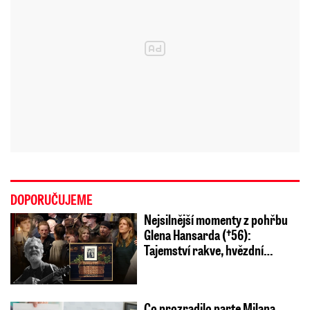
DOPORUČUJEME
Nejsilnější momenty z pohřbu
Glena Hansarda (†56):
Tajemství rakve, hvězdní…
Co prozradilo parte Milana