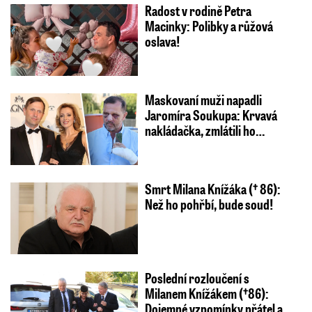
Radost v rodině Petra
Macinky: Polibky a růžová
oslava!
Maskovaní muži napadli
Jaromíra Soukupa: Krvavá
nakládačka, zmlátili ho…
Smrt Milana Knížáka († 86):
Než ho pohřbí, bude soud!
Poslední rozloučení s
Milanem Knížákem (†86):
Dojemné vzpomínky přátel a