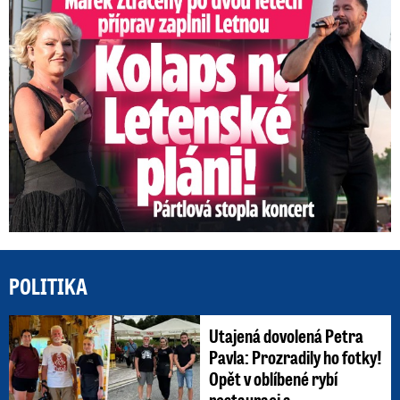
POLITIKA
Utajená dovolená Petra
Pavla: Prozradily ho fotky!
Opět v oblíbené rybí
restauraci a ...