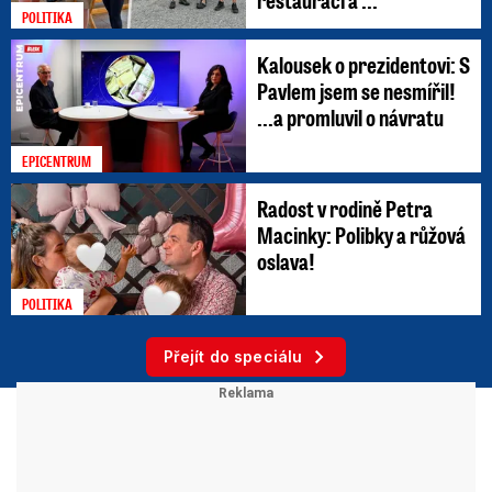
POLITIKA
Kalousek o prezidentovi: S
Pavlem jsem se nesmířil!
...a promluvil o návratu
EPICENTRUM
Radost v rodině Petra
Macinky: Polibky a růžová
oslava!
POLITIKA
Přejít do speciálu