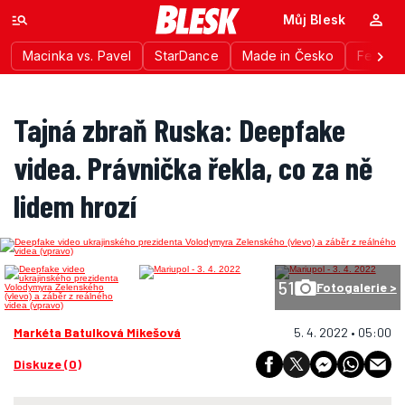
Můj Blesk
Macinka vs. Pavel
StarDance
Made in Česko
Festiva
Tajná zbraň Ruska: Deepfake
videa. Právnička řekla, co za ně
lidem hrozí
51
Fotogalerie >
Markéta Batulková Mikešová
5. 4. 2022 • 05:00
Diskuze (0)