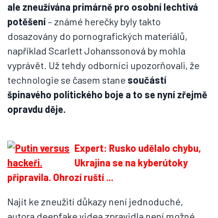
ale zneužívána primárně pro osobní lechtivá
potěšení
– známé herečky byly takto
dosazovány do pornografických materiálů,
například Scarlett Johanssonová by mohla
vyprávět. Už tehdy odborníci upozorňovali, že
technologie se časem stane
součástí
špinavého politického boje a to se nyní zřejmě
opravdu děje.
Expert: Rusko udělalo chybu,
Ukrajina se na kyberútoky
připravila. Ohrozí ruští ...
Najít ke zneužití důkazy není jednoduché,
autora deepfake videa zpravidla není možné