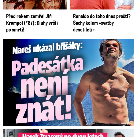
Před rokem zemřel Jiří
Ronaldo do toho dnes praští?
Krampol (†87): Dluhy vrší i
Šachy kolem »svatby
po smrti!
desetiletí«
Mareš v dokonalé formě ukázal břišáky: Padesátka není znát
Marek Ztracený na Letné: Pártlová stopla koncert