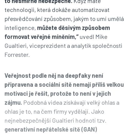
to nesmírně nebezpečné.
Když máte
technologii, která dokáže automatizovat
přesvědčování způsobem, jakým to umí umělá
inteligence,
můžete děsivým způsobem
formovat veřejné míněním,“
uvedl Mike
Gualtieri, viceprezident a analytik společnosti
Forrester.
Veřejnost podle něj na deepfaky není
připravena a sociální sítě nemají příliš velkou
motivaci je řešit, protože to není v jejich
zájmu.
Podobná videa získávají velký ohlas a
ohlas je to, na čem firmy vydělají. Jako
nejnebezpečnější Gualtieri hodnotí tzv.
generativní nepřátelské sítě (GAN)