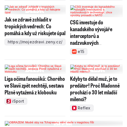
Jak se zdravě zchladit v
CSG investuje do
tropických vedrech: Co
kanadského vývojáře
pomáhá a kdy už riskujete úpal
interceptorů a
nadzvukových
https://mojezdravi.zeny.cz/
technologií, chce výrobky
e15
prosadit v NATO
Liga očima fanoušků: Chorého
Kdyby to dělal muž, je to
ve Slavii zpět nechtějí, sestava
predátor! Proč Madonně
Plzně vytažená z klobouku
prochází o 30 let mladší
milenci?
iSport
Reflex