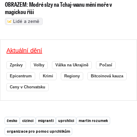
OBRAZEM: Modré slzy na Tchaj-wanu mění moře v
magickou říši
Lidé a země
Aktuální dění
Zprávy
Volby
Válka na Ukrajině
Počasí
Epicentrum
Krimi
Regiony
Bitcoinová kauza
Ceny v Chorvatsku
česko
cizinci
migranti
uprchlíci
martin rozumek
organizace pro pomoc uprchlíkům