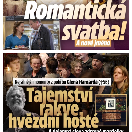
Nejsilnější momenty z pohřbu Glena Hansarda (†56)