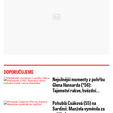
DOPORUČUJEME
Nejsilnější momenty z pohřbu
Glena Hansarda (†56):
Tajemství rakve, hvězdní…
Pohublá Csáková (55) na
Sardinii: Manžela vyměnila za