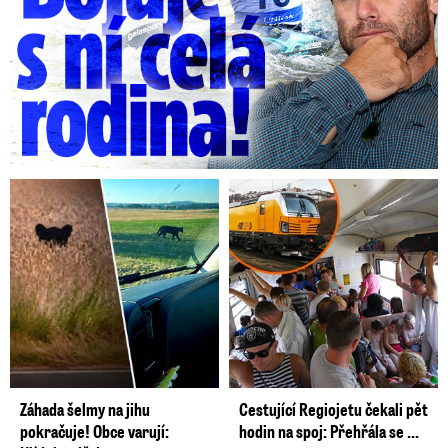
„Správný přístup by z naší strany byl opravdu
zaměřit tu pomoc do zemí, odkud ti lidé
přicházejí
, protože vidíme zejména v Itálii, že
chodí i žadatelé o azyl, kteří nemají vůbec
naději azyl získat – ze zemí jako třeba Ghana,
Gambie, Guinea,“ říká Rozumek.
VIDEO: Ohledně strachu z uprchlíků se Rozumek
ptal v pořadu S prezidentem v Lánech i hlavy státu
Miloše Zemana
To, že balkánská cesta je nyní zavřená a jedinou
Záhada šelmy na jihu
Cestující Regiojetu čekali pět
otevřenou pro uprchlíky zůstává italská cesta,
pokračuje! Obce varují:
hodin na spoj: Přehřála se ...