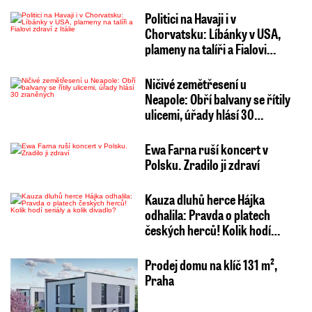
Politici na Havaji i v
Chorvatsku: Líbánky v USA,
plameny na talíři a Fialovi…
Ničivé zemětřesení u
Neapole: Obří balvany se řítily
ulicemi, úřady hlásí 30…
Ewa Farna ruší koncert v
Polsku. Zradilo ji zdraví
Kauza dluhů herce Hájka
odhalila: Pravda o platech
českých herců! Kolik hodí…
Prodej domu na klíč 131 m²,
Praha