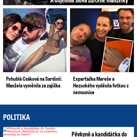
Pohublá Csáková na Sardinii:
Exparťačka Mareše a
Manžela vyměnila za zajíčka
Hezuckého vyděsila fotkou z
nemocnice
POLITIKA
Pěvkyně a kandidátka do