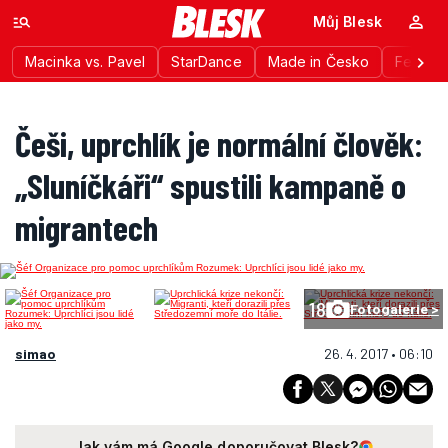
Můj Blesk
Macinka vs. Pavel
StarDance
Made in Česko
Festiva
Češi, uprchlík je normální člověk:
„Sluníčkáři“ spustili kampaně o
migrantech
18
Fotogalerie >
simao
26. 4. 2017 • 06:10
Jak vám má Google doporučovat Blesk?