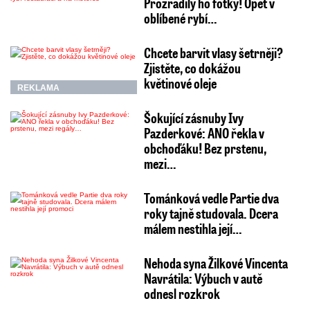
Prozradily ho fotky! Opět v
oblíbené rybí…
Chcete barvit vlasy šetrněji?
Zjistěte, co dokážou
květinové oleje
REKLAMA
Šokující zásnuby Ivy
Pazderkové: ANO řekla v
obchoďáku! Bez prstenu,
mezi…
Tománková vedle Partie dva
roky tajně studovala. Dcera
málem nestihla její…
Nehoda syna Žilkové Vincenta
Navrátila: Výbuch v autě
odnesl rozkrok