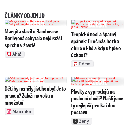
ČLÁNKY ODJINUD
Margita slavil u Banderase:
Tropické noci a špatný
Borhyová schytala nejdražší
spánek: Proč nás horko
sprchu v životě
obírá o klid a kdy už jde o
úzkost?
Aha!
Dáma
Děti by neměly jíst houby! Je to
Plavky z výprodejů na
pravda? Záleží na věku a
poslední chvíli? Našli jsme
množství
ty nejlepší pro každou
postavu
Maminka
Ženy