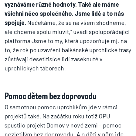
vyznáváme různé hodnoty. Také ale máme
všichni něco společného. Jsme lidé a to nás
spojuje.
Nečekáme, že se na všem shodneme,
ale chceme spolu mluvit,“ uvádí spolupořádající
platforma Jsme to my, která upozorňuje mj. na
to, že rok po uzavření balkánské uprchlické trasy
zůstávají desetitisíce lidí zaseknuté v
uprchlických táborech.
Pomoc dětem bez doprovodu
O samotnou pomoc uprchlíkům jde v rámci
projektů také. Na začátku roku totiž OPU
spustilo projekt Domov v nové zemi – pomoc
nezletilým bez doprovodu. A o děti v něm jde