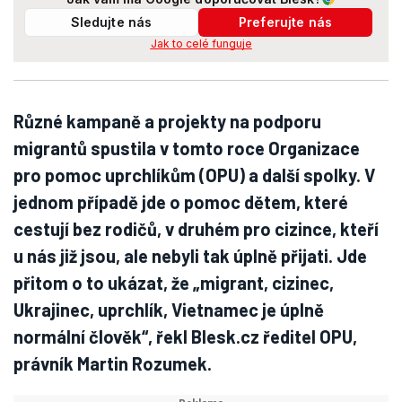
Sledujte nás
Preferujte nás
Jak to celé funguje
Různé kampaně a projekty na podporu
migrantů spustila v tomto roce Organizace
pro pomoc uprchlíkům (OPU) a další spolky. V
jednom případě jde o pomoc dětem, které
cestují bez rodičů, v druhém pro cizince, kteří
u nás již jsou, ale nebyli tak úplně přijati. Jde
přitom o to ukázat, že „migrant, cizinec,
Ukrajinec, uprchlík, Vietnamec je úplně
normální člověk“, řekl Blesk.cz ředitel OPU,
právník Martin Rozumek.