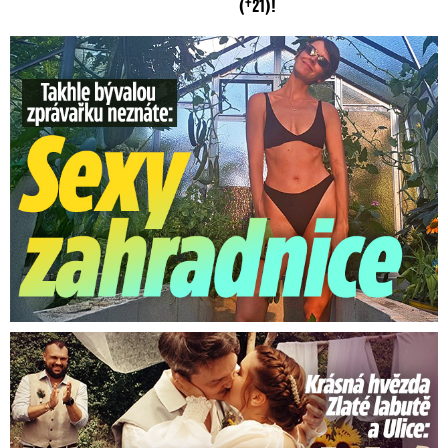
(†21)!
Takhle slavnou moderátorku neznáte: Lašková pečuje o ...
Krásná hvězda Zlaté labutě a Ulice: Romantická svatba