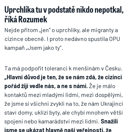
Uprchlíka tu v podstatě nikdo nepotkal,
říká Rozumek
Nejde přitom „jen“ o uprchlíky, ale migranty a
cizince obecně. I proto nedávno spustila OPU
kampaň „Jsem jako ty“.
Ta má podpořit toleranci k menšinám v Česku.
„Hlavní důvod je ten, že se nám zdá, že cizinci
pořád žijí vedle nás, a ne s námi.
Že je málo
kontaktů mezi mladými lidmi, mezi dospělými,
že jsme si všichni zvykli na to, že nám Ukrajinci
staví domy, uklízí byty, ale chybí mnohem větší
spojení nebo kamarádství mezi lidmi.
Snažili
jsme se ukázat hlavně naší veřejnosti, že