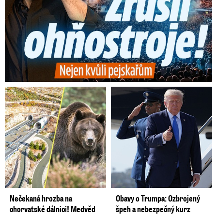
Varuje však před tím, že nikdo neví, co se stane
dál a zda třeba Turecko nevypoví dohodu s EU,
což by znamenalo nové uprchlíky přicházející
přes Balkán. Rozumek však vidí i další důsledek
současného stavu.
„Cena za nelegální přechod
se zvyšuje, stejně jako vykořišťování lidí a
využívání jejich nešťastné situace,“
postěžoval
si Rozumek.
Nečekaná hrozba na
Obavy o Trumpa: Ozbrojený
chorvatské dálnici! Medvěd
špeh a nebezpečný kurz