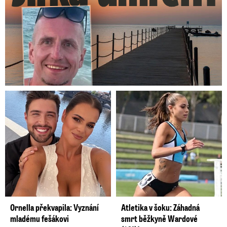
Ornella překvapila: Vyznání
Atletika v šoku: Záhadná
mladému fešákovi
smrt běžkyně Wardové