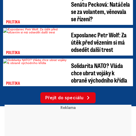
Senátu Pecková: Natáčela
se za volantem, věnovala
se řízení?
POLITIKA
Exposlanec Petr Wolf: Za
útěk před vězením si má
odsedět další trest
POLITIKA
Solidarita NATO? Vláda
chce ubrat vojáky k
obraně východního křídla
POLITIKA
Přejít do speciálu