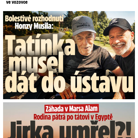
ve vozovce
Bolestivé rozhodnutí Honzy Musila: Tátu musel dát do ústavu
Rodina pátrá po tátovi v Egyptě: Jirka umřel?!