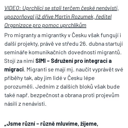
VIDEO: Uprchlíci se stali terčem české nenávisti,
upozorňoval již dříve Martin Rozumek, ředitel
Organizace pro pomoc uprchlíkům
Pro migranty a migrantky v Česku však fungují i
další projekty, právě ve středu 26. dubna startují
semináře komunikačních dovedností migrantů.
Stojí za nimi
SIMI – Sdružení pro integraci a
migraci
. Migranti se mají mj. naučit vyprávět své
příběhy tak, aby jim lidé v Česku lépe
porozuměli. J
edním z dalších bloků však bude
také např. bezpečnost a obrana proti projevům
násilí z nenávisti.
„Jsme různí – různě mluvíme, žijeme,