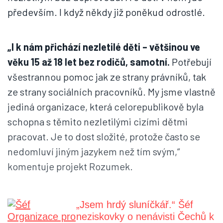
především. I když někdy již poněkud odrostlé.
„I k nám přichází nezletilé děti – většinou ve
věku 15 až 18 let bez rodičů, samotní.
Potřebují
všestrannou pomoc jak ze strany právníků, tak
ze strany sociálních pracovníků. My jsme vlastně
jediná organizace, která celorepublikově byla
schopna s těmito nezletilými cizími dětmi
pracovat. Je to dost složité, protože často se
nedomluví jiným jazykem než tím svým,“
komentuje projekt Rozumek.
„Jsem hrdý sluníčkář.“ Šéf
neziskovky o nenávisti Čechů k