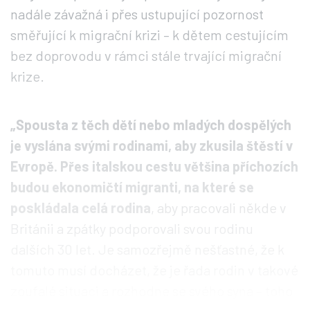
nadále závažná i přes ustupující pozornost
směřující k migrační krizi – k dětem cestujícím
bez doprovodu v rámci stále trvající migrační
krize.
„Spousta z těch dětí nebo mladých dospělých
je vyslána svými rodinami, aby zkusila štěstí v
Evropě.
Přes italskou cestu většina příchozích
budou ekonomičtí migranti, na které se
poskládala celá rodina
, aby pracovali někde v
Británii a zpátky podporovali svou rodinu
dalších 30 let. Je samozřejmě nešťastné, že k
tomuto musí docházet, že je řada rodin v takové
zoufalé situaci a rozhodne se svého syna – toho