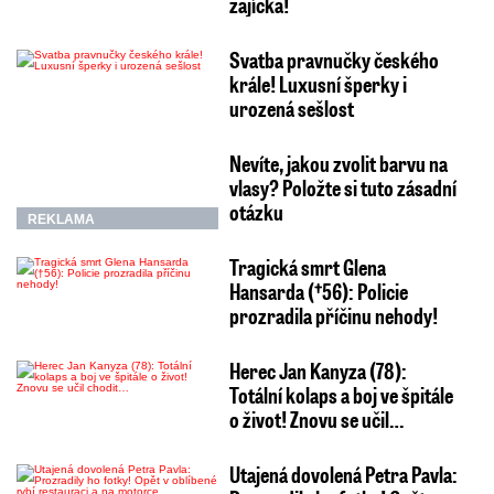
zajíčka!
Svatba pravnučky českého
krále! Luxusní šperky i
urozená sešlost
Nevíte, jakou zvolit barvu na
vlasy? Položte si tuto zásadní
otázku
REKLAMA
Tragická smrt Glena
Hansarda (†56): Policie
prozradila příčinu nehody!
Herec Jan Kanyza (78):
Totální kolaps a boj ve špitále
o život! Znovu se učil…
Utajená dovolená Petra Pavla: