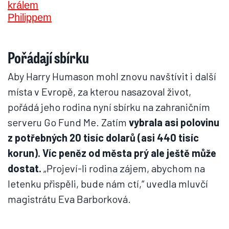
Pořádají sbírku
Aby Harry Humason mohl znovu navštívit i další
místa v Evropě, za kterou nasazoval život,
pořádá jeho rodina nyní sbírku na zahraničním
serveru Go Fund Me. Zatím
vybrala asi polovinu
z potřebných 20 tisíc dolarů (asi 440 tisíc
korun). Víc peněz od města prý ale ještě může
dostat.
„Projeví-li rodina zájem, abychom na
letenku přispěli, bude nám ctí,“ uvedla mluvčí
magistrátu Eva Barborková.