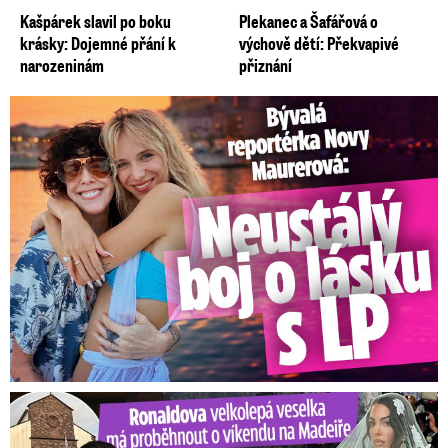
Kašpárek slavil po boku
Plekanec a Šafářová o
krásky: Dojemné přání k
výchově dětí: Překvapivé
narozeninám
přiznání
Bývalá reportérka Novy Maurerová: Neustálý boj o lásku s ...
Ronaldova velkolepá veselka na Madeiře: Svatba plná zákazů!