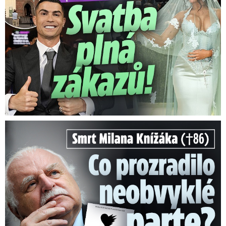
Smrt Milana Knížáka (†86): Co prozradilo neobvyklé parte?