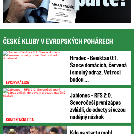
ČESKÉ KLUBY V EVROPSKÝCH POHÁRECH
Hradec - Besiktas 0:1.
Šance domácích, červená
i smolný odraz. Votroci
budou ...
EVROPSKÁ LIGA
Jablonec – RFS 2:0.
Severočeši první zápas
zvládli, do odvety si vezou
nadějný náskok
KONFERENČNÍ LIGA
Kdo na startu mohl