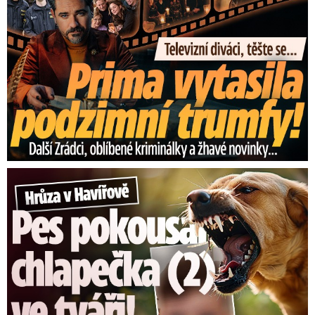
Hrůza v Havířově: Pes pokousal chlapečka (2) ve tváři!