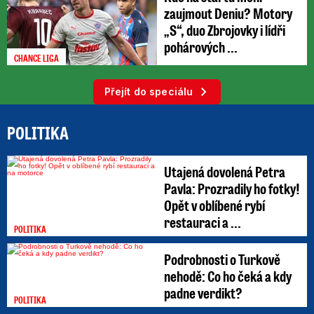
zaujmout Deniu? Motory
„S“, duo Zbrojovky i lídři
pohárových ...
CHANCE LIGA
Přejít do speciálu
POLITIKA
Utajená dovolená Petra
Pavla: Prozradily ho fotky!
Opět v oblíbené rybí
restauraci a ...
POLITIKA
Podrobnosti o Turkově
nehodě: Co ho čeká a kdy
padne verdikt?
POLITIKA