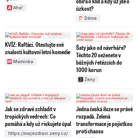
obírá o klid a kdy už jde o
úzkost?
Aha!
Dáma
KVÍZ: Rafťáci. Otestujte své
Šaty jako od návrháře?
znalosti kultovní letní komedie
Těchto 20 seženete v
běžných řetězcích do
Maminka
1000 korun
Ženy
Jak se zdravě zchladit v
Jedna česká iluze se právě
tropických vedrech: Co
rozpadá. Zelená
pomáhá a kdy už riskujete úpal
transformace je pojistkou
proti chaosu
https://mojezdravi.zeny.cz/