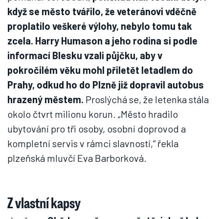
když se město tvářilo, že veteránovi vděčně
proplatilo veškeré výlohy, nebylo tomu tak
zcela. Harry Humason a jeho rodina si podle
informací Blesku vzali půjčku, aby v
pokročilém věku mohl přiletět letadlem do
Prahy, odkud ho do Plzně již dopravil autobus
hrazený městem.
Proslýchá se, že letenka stála
okolo čtvrt milionu korun. „Město hradilo
ubytování pro tři osoby, osobní doprovod a
kompletní servis v rámci slavností,“ řekla
plzeňská mluvčí Eva Barborková.
Z vlastní kapsy