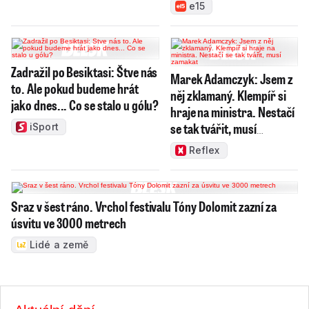
e15
Zadražil po Besiktasi: Štve nás
Marek Adamczyk: Jsem z
to. Ale pokud budeme hrát
něj zklamaný. Klempíř si
jako dnes... Co se stalo u gólu?
hraje na ministra. Nestačí
se tak tvářit, musí
iSport
zamakat
Reflex
Sraz v šest ráno. Vrchol festivalu Tóny Dolomit zazní za
úsvitu ve 3000 metrech
Lidé a země