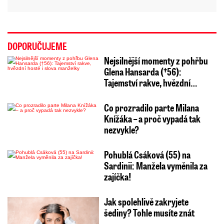
DOPORUČUJEME
Nejsilnější momenty z pohřbu
Glena Hansarda (†56):
Tajemství rakve, hvězdní…
Co prozradilo parte Milana
Knížáka – a proč vypadá tak
nezvykle?
Pohublá Csáková (55) na
Sardinii: Manžela vyměnila za
zajíčka!
Jak spolehlivě zakryjete
šediny? Tohle musíte znát