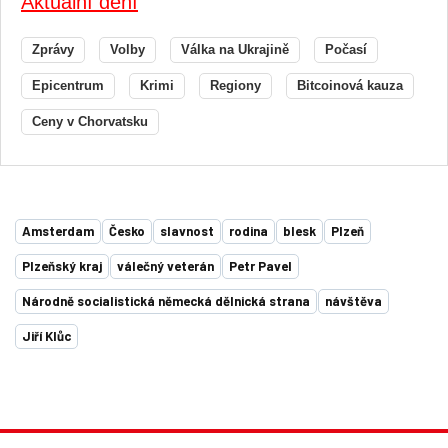
Aktuální dění
Zprávy
Volby
Válka na Ukrajině
Počasí
Epicentrum
Krimi
Regiony
Bitcoinová kauza
Ceny v Chorvatsku
Amsterdam
Česko
slavnost
rodina
blesk
Plzeň
Plzeňský kraj
válečný veterán
Petr Pavel
Národně socialistická německá dělnická strana
návštěva
Jiří Klůc