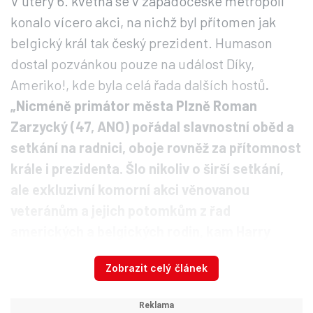
V úterý 6. května se v západočeské metropoli
konalo vícero akci, na nichž byl přítomen jak
belgický král tak český prezident. Humason
dostal pozvánkou pouze na událost Díky,
Ameriko!, kde byla celá řada dalších hostů
.
„Nicméně primátor města Plzně Roman
Zarzycký (47, ANO) pořádal slavnostní oběd a
setkání na radnici, oboje rovněž za přítomnost
krále i prezidenta. Šlo nikoliv o širší setkání,
ale exkluzivní komorní akci věnovanou
veteránům a jejich potomkům z řad
amerických a belgických rodin, kam Harry
pozvání neobdržel,“
řekl Blesku historik Jiří
Zobrazit celý článek
Klůc s tím, že dané sešlosti jsou fotograficky
zvěčneny a nikde se veterán Humason na