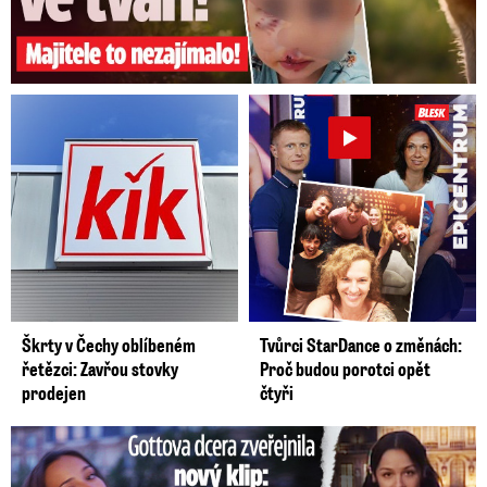
Škrty v Čechy oblíbeném
Tvůrci StarDance o změnách:
řetězci: Zavřou stovky
Proč budou porotci opět
prodejen
čtyři
Gottova dcera zveřejnila nový klip: Je jako Olivie Rodrigo!