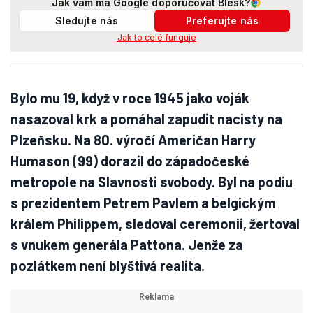
Jak vám má Google doporučovat Blesk?
Sledujte nás
Preferujte nás
Jak to celé funguje
Bylo mu 19, když v roce 1945 jako voják
nasazoval krk a pomáhal zapudit nacisty na
Plzeňsku. Na 80. výročí Američan Harry
Humason (99) dorazil do západočeské
metropole na Slavnosti svobody. Byl na podiu
s prezidentem Petrem Pavlem a belgickým
králem Philippem, sledoval ceremonii, žertoval
s vnukem generála Pattona. Jenže za
pozlátkem není blyštivá realita.