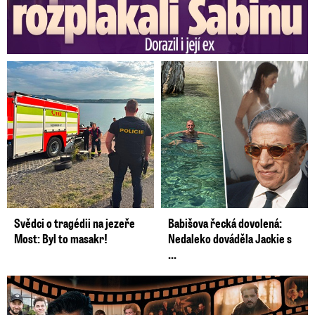
Video se připravuje ...
Prezident Petr Pavel v Plzni na Slavnostech svobody:
Vyrazil tam s belgickým králem Philippem.
Zdroj: Blesk - Zbyněk Schnapka; Foto - Jiří Koťátko
Svědci o tragédii na jezeře
Babišova řecká dovolená:
Most: Byl to masakr!
Nedaleko dováděla Jackie s
...
Prima vytasila podzimní trumfy! Další Zrádci a žhavé novinky