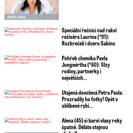
REKLAMA
Speciální řečníci nad rakví
režiséra Laurina (†91):
Rozbrečeli i dceru Sabinu
Pohřeb chemika Pavla
Jungwirtha (†60): Slzy
rodiny, partnerky i
největších…
Utajená dovolená Petra Pavla:
Prozradily ho fotky! Opět v
oblíbené rybí…
Alena (45) si barví vlasy roky
špatně. Děláte stejnou