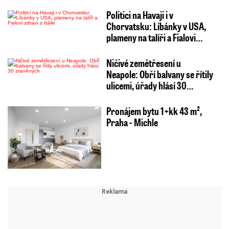
Politici na Havaji i v
Chorvatsku: Líbánky v USA,
plameny na talíři a Fialovi…
Ničivé zemětřesení u
Neapole: Obří balvany se řítily
ulicemi, úřady hlásí 30…
Pronájem bytu 1+kk 43 m²,
Praha - Michle