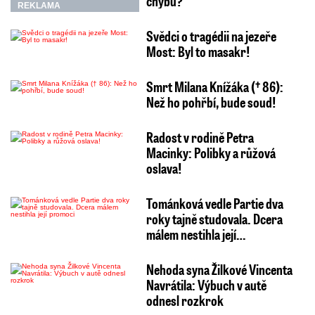
chybu?
REKLAMA
Svědci o tragédii na jezeře
Most: Byl to masakr!
Smrt Milana Knížáka († 86):
Než ho pohřbí, bude soud!
Radost v rodině Petra
Macinky: Polibky a růžová
oslava!
Tománková vedle Partie dva
roky tajně studovala. Dcera
málem nestihla její…
Nehoda syna Žilkové Vincenta
Navrátila: Výbuch v autě
odnesl rozkrok