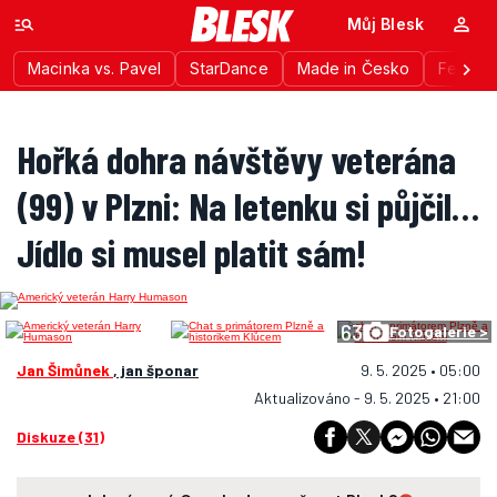
Můj Blesk
Macinka vs. Pavel
StarDance
Made in Česko
Festiva
Hořká dohra návštěvy veterána
(99) v Plzni: Na letenku si půjčil…
Jídlo si musel platit sám!
63
Fotogalerie >
Jan Šimůnek
, jan šponar
9. 5. 2025 • 05:00
Aktualizováno - 9. 5. 2025 • 21:00
Diskuze (31)