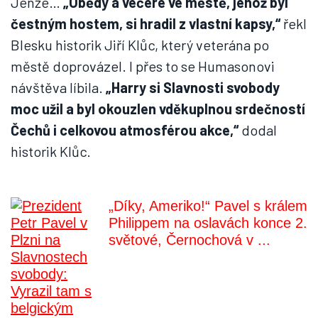
Jenže…
„Obědy a večere ve městě, jehož byl
čestným hostem, si hradil z vlastní kapsy,“
řekl
Blesku historik Jiří Klůc, který veterána po
městě doprovázel. I přes to se Humasonovi
návštěva líbila.
„Harry si Slavnosti svobody
moc užil a byl okouzlen vděkuplnou srdečností
Čechů i celkovou atmosférou akce,“
dodal
historik Klůc.
„Díky, Ameriko!“ Pavel s králem
Philippem na oslavách konce 2.
světové, Černochová v ...