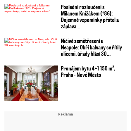
Poslední rozloučení s
Milanem Knížákem (†86):
Dojemné vzpomínky přátel a
záplava…
Ničivé zemětřesení u
Neapole: Obří balvany se řítily
ulicemi, úřady hlásí 30…
Pronájem bytu 4+1 150 m²,
Praha - Nové Město