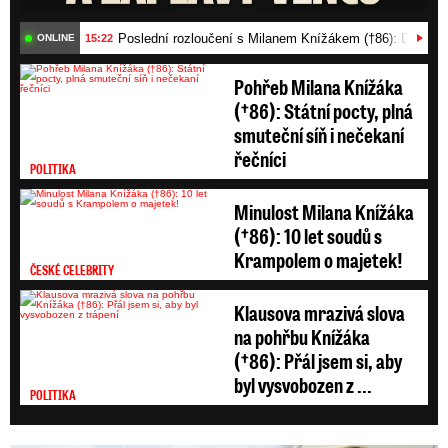
Poslední rozloučení s Milanem Knížákem (†86): Dojemn
15:22
ONLINE
Pohřeb Milana Knížáka
(†86): Státní pocty, plná
smuteční síň i nečekaní
řečníci
POLITIKA
Minulost Milana Knížáka
(†86): 10 let soudů s
Krampolem o majetek!
ČESKÉ CELEBRITY
Klausova mrazivá slova
na pohřbu Knížáka
(†86): Přál jsem si, aby
byl vysvobozen z ...
POLITIKA