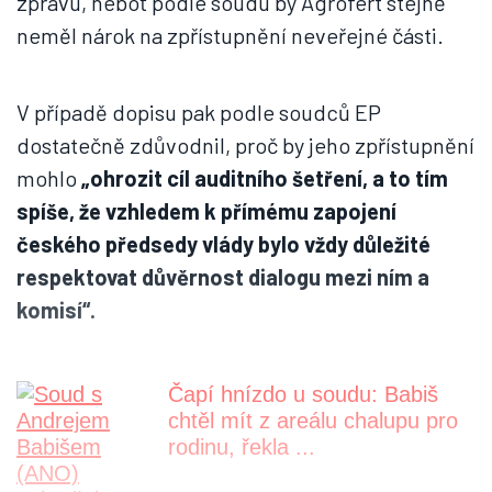
zprávu, neboť podle soudu by Agrofert stejně
neměl nárok na zpřístupnění neveřejné části.
V případě dopisu pak podle soudců EP
dostatečně zdůvodnil, proč by jeho zpřístupnění
mohlo
„ohrozit cíl auditního šetření, a to tím
spíše, že vzhledem k přímému zapojení
českého předsedy vlády bylo vždy důležité
respektovat důvěrnost dialogu mezi ním a
komisí“.
Čapí hnízdo u soudu: Babiš
chtěl mít z areálu chalupu pro
rodinu, řekla ...