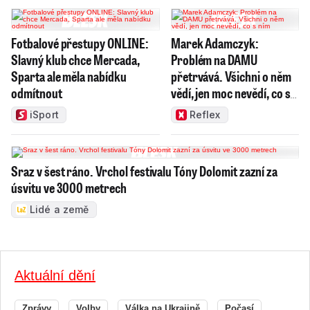
Fotbalové přestupy ONLINE:
Marek Adamczyk:
Slavný klub chce Mercada,
Problém na DAMU
Sparta ale měla nabídku
přetrvává. Všichni o něm
odmítnout
vědí, jen moc nevědí, co s
ním
iSport
Reflex
Sraz v šest ráno. Vrchol festivalu Tóny Dolomit zazní za
úsvitu ve 3000 metrech
Lidé a země
Aktuální dění
Zprávy
Volby
Válka na Ukrajině
Počasí