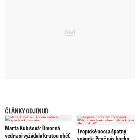
ČLÁNKY ODJINUD
Marta Kubišová: Úmorná
Tropické noci a špatný
vedra si vyžádala krutou oběť
spánek: Proč nás horko