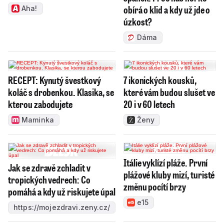
obírá o klid a kdy už jde o
Aha!
úzkost?
Dáma
RECEPT: Kynutý švestkový
7 ikonických kousků,
koláč s drobenkou. Klasika, se
které vám budou slušet ve
kterou zabodujete
20 i v 60 letech
Maminka
Ženy
Itálie vyklízí pláže. První
Jak se zdravě zchladit v
plážové kluby mizí, turisté
tropických vedrech: Co
změnu pocítí brzy
pomáhá a kdy už riskujete úpal
e15
https://mojezdravi.zeny.cz/