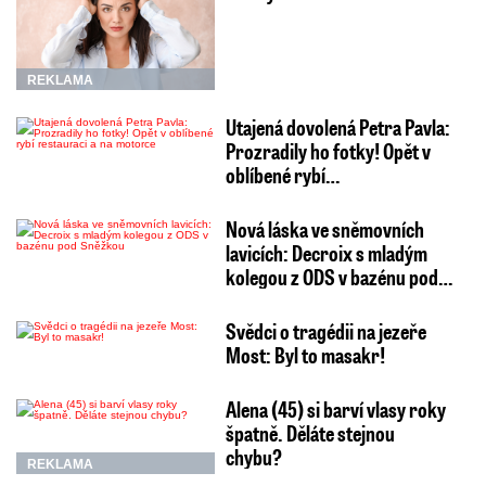
REKLAMA
Utajená dovolená Petra Pavla:
Prozradily ho fotky! Opět v
oblíbené rybí…
Nová láska ve sněmovních
lavicích: Decroix s mladým
kolegou z ODS v bazénu pod…
Svědci o tragédii na jezeře
Most: Byl to masakr!
Alena (45) si barví vlasy roky
špatně. Děláte stejnou
chybu?
REKLAMA