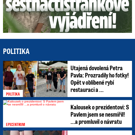
POLITIKA
Utajená dovolená Petra
Pavla: Prozradily ho fotky!
Opět v oblíbené rybí
restauraci a ...
POLITIKA
Kalousek o prezidentovi: S
Pavlem jsem se nesmířil!
...a promluvil o návratu
EPICENTRUM