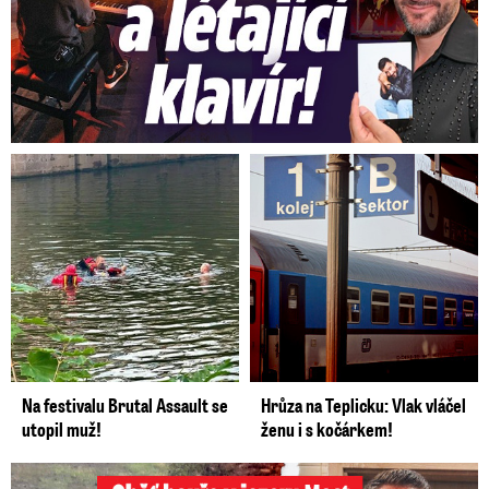
Na festivalu Brutal Assault se
Hrůza na Teplicku: Vlak vláčel
utopil muž!
ženu i s kočárkem!
Oběť bouře v jezeru Most: Zemřel táta Dominik (†28)