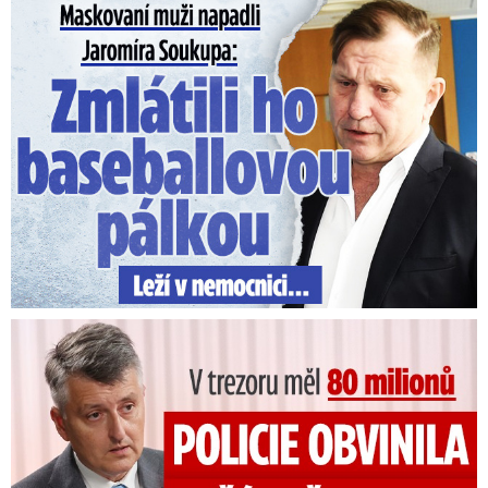
Maskovaní muži napadli Jaromíra Soukupa: Krvavá nakládačka
V trezoru měl 80 milionů: Policie obvinila exšéfa železnic!