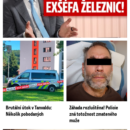
Brutální útok v Tanvaldu:
Záhada rozluštěna! Policie
Několik pobodaných
zná totožnost zmateného
muže