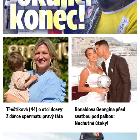
Třeštíková (44) o otci dcery:
Ronaldova Georgina před
Z dárce spermatu pravý táta
svatbou pod palbou:
Nechutné útoky!
Lucie Šlégrová míří na Primu. Překvapení pro sporťáky!