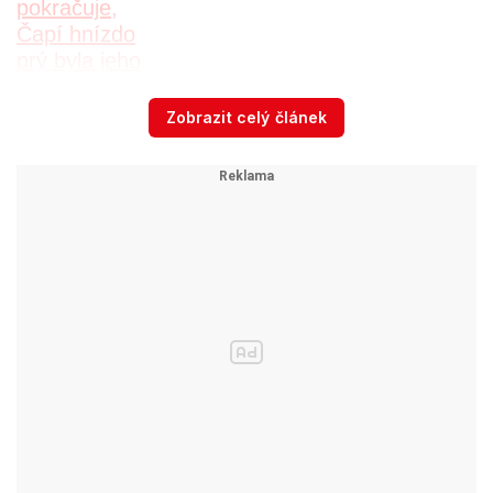
Zobrazit celý článek
Audit komise dospěl k závěru, že Babiš měl jako
český premiér rozhodující vliv na Agrofert, i
když jej vložil do svěřenských fondů. Babiš
nesouhlasil a tvrdil, že vyhověl českým
zákonům.