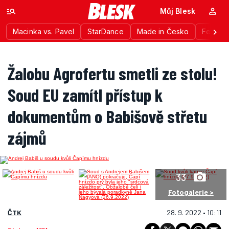
Můj Blesk
Macinka vs. Pavel
StarDance
Made in Česko
Festiva
Žalobu Agrofertu smetli ze stolu!
Soud EU zamítl přístup k
dokumentům o Babišově střetu
zájmů
33
Fotogalerie >
ČTK
28. 9. 2022 • 10:11