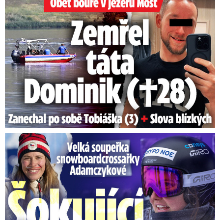
Velká soupeřka Adamczykové: Šokující konec!