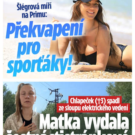
Smrtelný pád chlapce: Matka vydala vyjádření na 16 stran