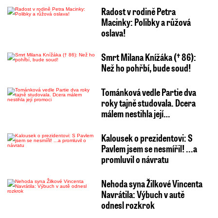
Radost v rodině Petra
Macinky: Polibky a růžová
oslava!
Smrt Milana Knížáka († 86):
Než ho pohřbí, bude soud!
Tománková vedle Partie dva
roky tajně studovala. Dcera
málem nestihla její…
Kalousek o prezidentovi: S
Pavlem jsem se nesmířil! ...a
promluvil o návratu
Nehoda syna Žilkové Vincenta
Navrátila: Výbuch v autě
odnesl rozkrok