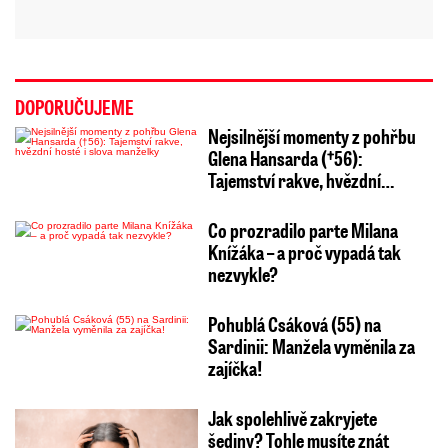
DOPORUČUJEME
Nejsilnější momenty z pohřbu
Glena Hansarda (†56):
Tajemství rakve, hvězdní…
Co prozradilo parte Milana
Knížáka – a proč vypadá tak
nezvykle?
Pohublá Csáková (55) na
Sardinii: Manžela vyměnila za
zajíčka!
Jak spolehlivě zakryjete
šediny? Tohle musíte znát