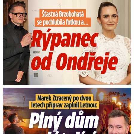
Šťastná Brzobohatá se pochlubila fotkou: Rýpanec od Ondřeje
Marek Ztracený na Letné: Plný dům a létající klavír!