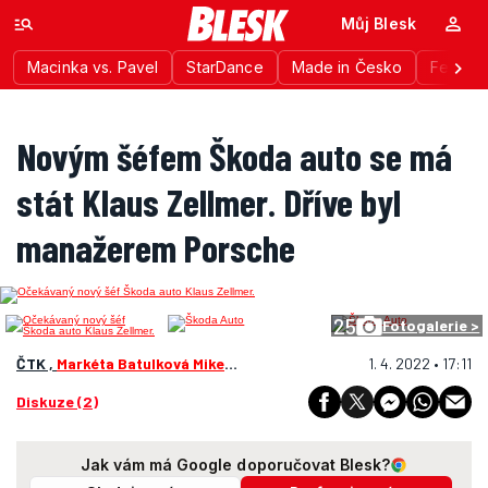
Můj Blesk
Macinka vs. Pavel
StarDance
Made in Česko
Festiva
Novým šéfem Škoda auto se má
stát Klaus Zellmer. Dříve byl
manažerem Porsche
25
Fotogalerie >
ČTK ,
Markéta Batulková Mikešová
1. 4. 2022 • 17:11
Diskuze (2)
Jak vám má Google doporučovat Blesk?