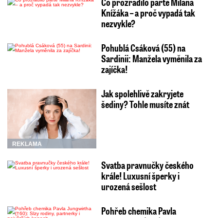
Co prozradilo parte Milana
Knížáka – a proč vypadá tak
nezvykle?
Pohublá Csáková (55) na
Sardinii: Manžela vyměnila za
zajíčka!
Jak spolehlivě zakryjete
šediny? Tohle musíte znát
REKLAMA
Svatba pravnučky českého
krále! Luxusní šperky i
urozená sešlost
Pohřeb chemika Pavla