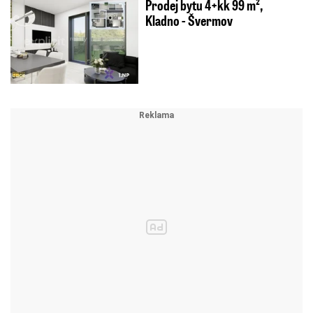
Prodej bytu 4+kk 99 m²,
Kladno - Švermov