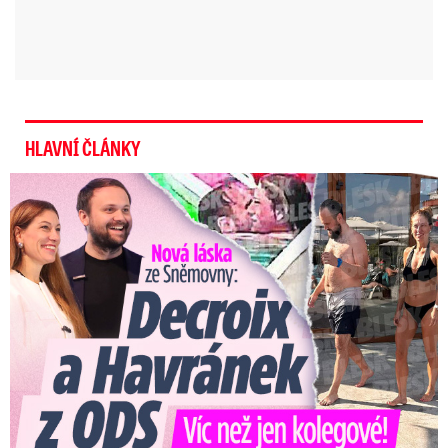
HLAVNÍ ČLÁNKY
Nová láska ve Sněmovně: Decroix s mladým kolegou z ODS