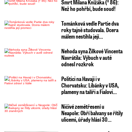
Smrt Milana Knížáka († 86):
Než ho pohřbí, bude soud!
Tománková vedle Partie dva
roky tajně studovala. Dcera
málem nestihla její…
Nehoda syna Žilkové Vincenta
Navrátila: Výbuch v autě
odnesl rozkrok
Politici na Havaji i v
Chorvatsku: Líbánky v USA,
plameny na talíři a Fialovi…
Ničivé zemětřesení u
Neapole: Obří balvany se řítily
ulicemi, úřady hlásí 30…