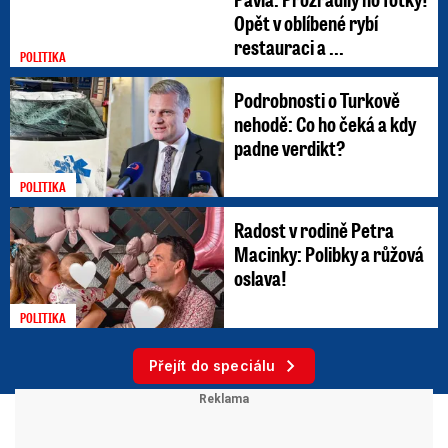
Opět v oblíbené rybí
restauraci a ...
POLITIKA
Podrobnosti o Turkově
nehodě: Co ho čeká a kdy
padne verdikt?
POLITIKA
Radost v rodině Petra
Macinky: Polibky a růžová
oslava!
POLITIKA
Přejít do speciálu