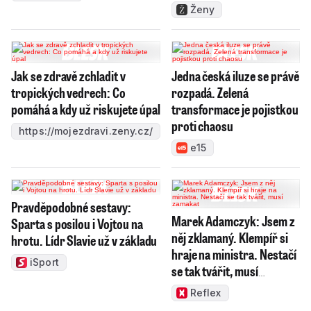
Ženy
Jak se zdravě zchladit v
Jedna česká iluze se právě
tropických vedrech: Co
rozpadá. Zelená
pomáhá a kdy už riskujete úpal
transformace je pojistkou
proti chaosu
https://mojezdravi.zeny.cz/
e15
Pravděpodobné sestavy:
Marek Adamczyk: Jsem z
Sparta s posilou i Vojtou na
něj zklamaný. Klempíř si
hrotu. Lídr Slavie už v základu
hraje na ministra. Nestačí
iSport
se tak tvářit, musí
zamakat
Reflex