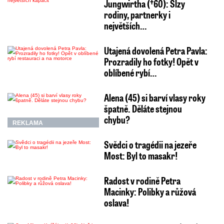
Jungwirtha (†60): Slzy
rodiny, partnerky i
největších…
Utajená dovolená Petra Pavla:
Prozradily ho fotky! Opět v
oblíbené rybí…
Alena (45) si barví vlasy roky
špatně. Děláte stejnou
chybu?
REKLAMA
Svědci o tragédii na jezeře
Most: Byl to masakr!
Radost v rodině Petra
Macinky: Polibky a růžová
oslava!