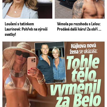
Loučení s tatínkem
Vémola po rozchodu s Lelou:
Laurinové: Pohřeb na výročí
Prodává další káru! Za obří ...
svatby!
Tohle tělo nahradilo Belo: Nová partnerka se ukázala...