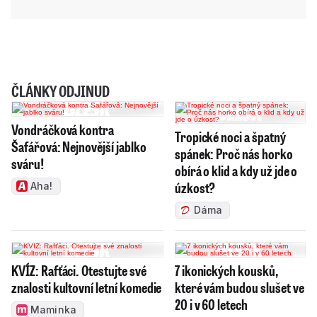
ČLÁNKY ODJINUD
Vondráčková kontra
Tropické noci a špatný
Šafářová: Nejnovější jablko
spánek: Proč nás horko
sváru!
obírá o klid a kdy už jde o
úzkost?
Aha!
Dáma
KVÍZ: Rafťáci. Otestujte své
7 ikonických kousků,
znalosti kultovní letní komedie
které vám budou slušet ve
20 i v 60 letech
Maminka