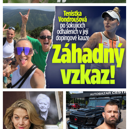
Vondroušová po šokujících odhaleních v kauze: Záhadný vzkaz!