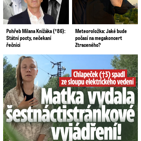
Pohřeb Milana Knížáka (†86):
Meteoroložka: Jaké bude
Státní pocty, nečekaní
počasí na megakoncert
řečníci
Ztraceného?
Smrtelný pád chlapce: Matka vydala vyjádření na 16 stran