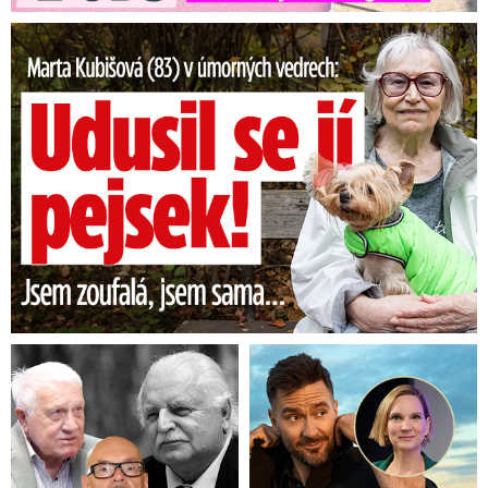
Marta Kubišová (83) v úmorných vedrech: Udusil se jí pejsek!