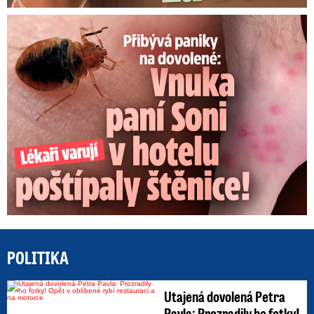
Panika na dovolené: Vnuka Soni v hotelu poštípaly štěnice!
POLITIKA
Utajená dovolená Petra
Pavla: Prozradily ho fotky!