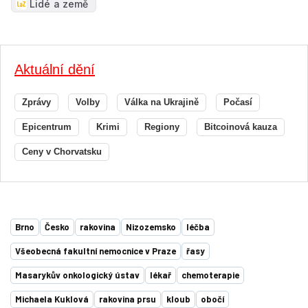
Lidé a země
Aktuální dění
Zprávy
Volby
Válka na Ukrajině
Počasí
Epicentrum
Krimi
Regiony
Bitcoinová kauza
Ceny v Chorvatsku
Brno
Česko
rakovina
Nizozemsko
léčba
Všeobecná fakultní nemocnice v Praze
řasy
Masarykův onkologický ústav
lékař
chemoterapie
Michaela Kuklová
rakovina prsu
kloub
obočí