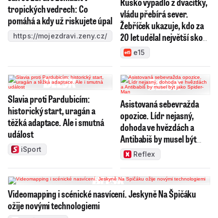
Rusko vypadlo z dvacítky,
tropických vedrech: Co
vládu přebírá sever.
pomáhá a kdy už riskujete úpal
Žebříček ukazuje, kdo za
20 let udělal největší skok
https://mojezdravi.zeny.cz/
v dovozu do Česka
e15
Slavia proti Pardubicím:
Asistovaná sebevražda
historický start, uragán a
opozice. Lídr nejasný,
těžká adaptace. Ale i smutná
dohoda ve hvězdách a
událost
Antibabiš by musel být
jako Spider-Man
iSport
Reflex
Videomapping i scénické nasvícení. Jeskyně Na Špičáku
ožije novými technologiemi