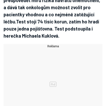
předpovědět míru rizika návratu onemocnění,
a dává tak onkologům možnost zvolit pro
pacientky vhodnou a co nejméně zatěžující
léčbu.Test stojí 74 tisíc korun, zatím ho hradí
pouze jedna pojišťovna. Test podstoupila i
herečka Michaela Kuklová.