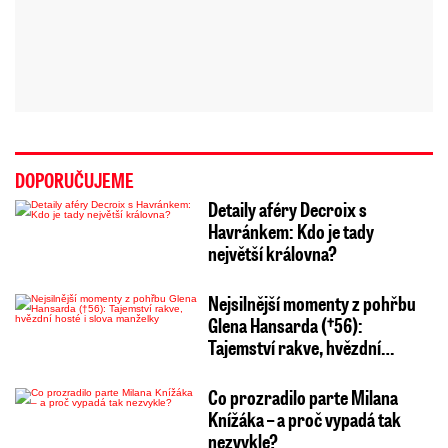
DOPORUČUJEME
Detaily aféry Decroix s
Havránkem: Kdo je tady
největší královna?
Nejsilnější momenty z pohřbu
Glena Hansarda (†56):
Tajemství rakve, hvězdní…
Co prozradilo parte Milana
Knížáka – a proč vypadá tak
nezvykle?