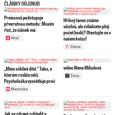
ČLÁNKY ODJINUD
Preissová podstupuje
Hříšný tanec známe
převratnou metodu: Musím
všichni, ale zvládnete plný
říct, že účinek má
počet bodů? Otestujte se v
našem kvízu!
Aha!
Dáma
video Alena Mihulová
„Mám ošklivé dítě.“ Tabu, o
kterém rodiče mlčí.
Ženy
Psycholožka vysvětluje proč
Maminka
Jak se zdravě zchladit v