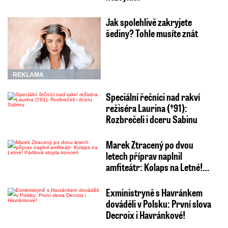
Jak spolehlivě zakryjete
šediny? Tohle musíte znát
REKLAMA
Speciální řečníci nad rakví
režiséra Laurina (†91):
Rozbrečeli i dceru Sabinu
Marek Ztracený po dvou
letech příprav naplnil
amfiteátr: Kolaps na Letné!…
Exministryně s Havránkem
dováděli v Polsku: První slova
Decroix i Havránkové!