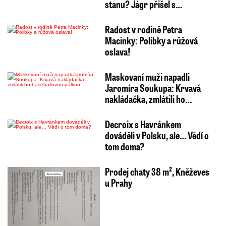
stanu? Jágr přišel s…
Radost v rodině Petra
Macinky: Polibky a růžová
oslava!
Maskovaní muži napadli
Jaromíra Soukupa: Krvavá
nakládačka, zmlátili ho…
Decroix s Havránkem
dováděli v Polsku, ale… Vědí o
tom doma?
Prodej chaty 38 m², Kněževes
u Prahy