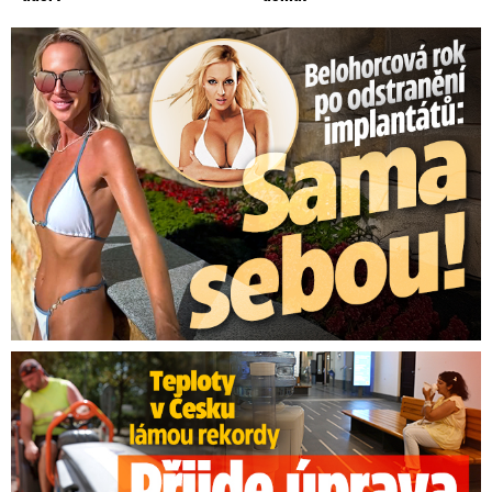
Belohorcová rok po odstranění implantátů: Konečně sama sebou
Teploty v Česku lámou rekordy: Přijde úprava pracovní doby?