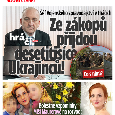
ochráněna, j
e proto vítaný,
“ říká profesor Marek
Šéf Vojenského zpravodajství: Přijdou desetitisíce Ukrajinců
Svoboda, ředitel Masarykova onkologického
ústavu v Brně, kde by ještě v tomto roce měla
vzniknout první česká laboratoř pro
genomové testování.
Zatím musí lékaři
odebrané vzorky posílat na analýzu do
Nizozemska.
Genomové testování stojí 74 200
korun.
Od března hradí t
estování zatím jen
jedna pojišťovna.
Bolestné vzpomínky Míši Maurerové: Prohrála boj o dvojčata!
Žena kvůli covidu odložila
vyšetření prsu, našli jí
rakovinu. Lékaři:
Nezanedbávejte ...