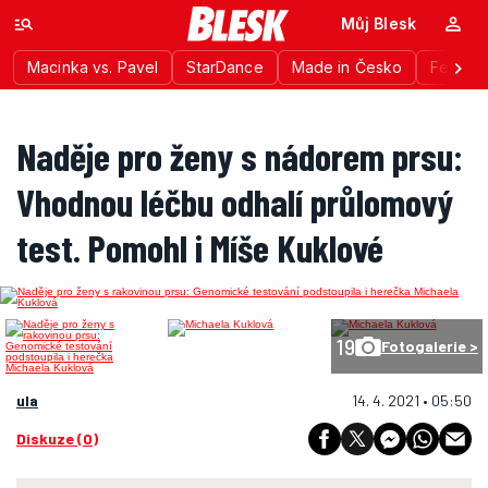
Můj Blesk
Macinka vs. Pavel
StarDance
Made in Česko
Festiva
Naděje pro ženy s nádorem prsu:
Vhodnou léčbu odhalí průlomový
test. Pomohl i Míše Kuklové
19
Fotogalerie >
ula
14. 4. 2021 • 05:50
Diskuze (0)