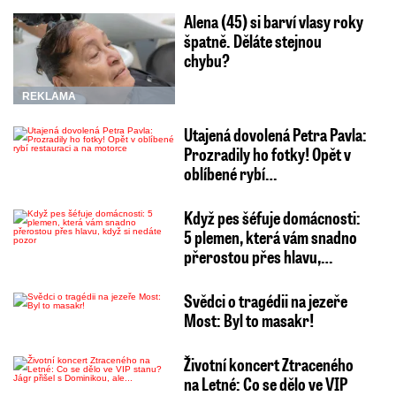
Alena (45) si barví vlasy roky
špatně. Děláte stejnou
chybu?
REKLAMA
Utajená dovolená Petra Pavla:
Prozradily ho fotky! Opět v
oblíbené rybí…
Když pes šéfuje domácnosti:
5 plemen, která vám snadno
přerostou přes hlavu,…
Svědci o tragédii na jezeře
Most: Byl to masakr!
Životní koncert Ztraceného
na Letné: Co se dělo ve VIP