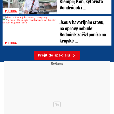
Klempíř, Ken, kytarista
Vondráček i ...
POLITIKA
Jsou v havarijním stavu,
na opravy nebude:
Bednárik zařízl peníze na
krajské ...
POLITIKA
Přejít do speciálu