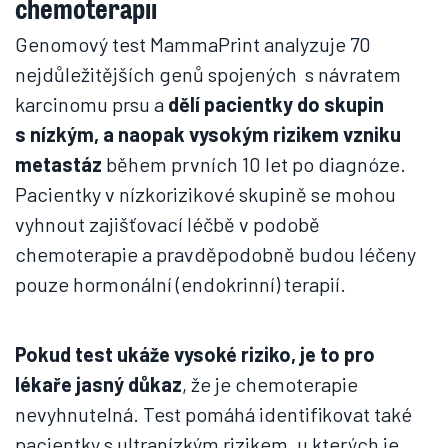
chemoterapii
Genomový test MammaPrint analyzuje 70
nejdůležitějších genů spojených s návratem
karcinomu prsu a
dělí pacientky do skupin
s nízkým, a naopak vysokým rizikem vzniku
metastáz
během prvních 10 let po diagnóze.
Pacientky v nízkorizikové skupině se mohou
vyhnout zajišťovací léčbě v podobě
chemoterapie a pravděpodobně budou léčeny
pouze hormonální (endokrinní) terapií.
Pokud test ukáže vysoké riziko, je to pro
lékaře jasný důkaz
, že je chemoterapie
nevyhnutelná. Test pomáhá identifikovat také
pacientky s ultranízkým rizikem, u kterých je