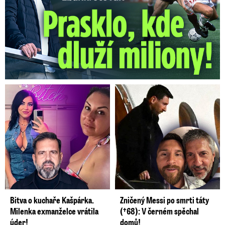
Bitva o kuchaře Kašpárka.
Zničený Messi po smrti táty
Milenka exmanželce vrátila
(†68): V černém spěchal
úder!
domů!