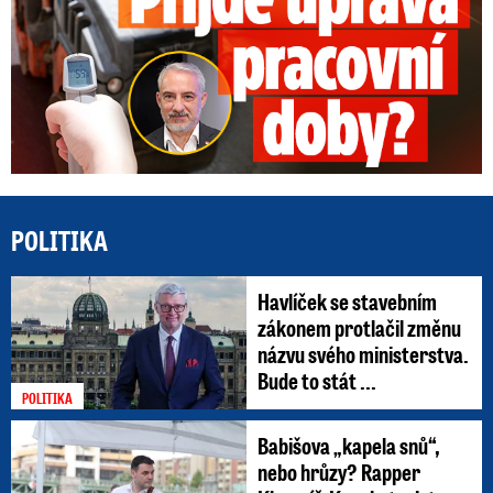
POLITIKA
Havlíček se stavebním
zákonem protlačil změnu
názvu svého ministerstva.
Bude to stát ...
POLITIKA
Babišova „kapela snů“,
nebo hrůzy? Rapper