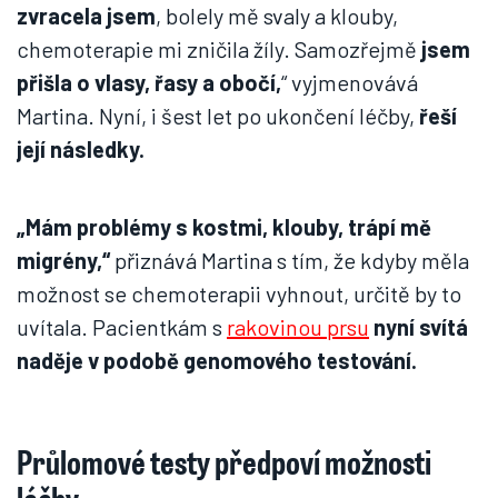
zvracela jsem
, bolely mě svaly a klouby,
chemoterapie mi zničila žíly. Samozřejmě
jsem
přišla o vlasy, řasy a obočí,
“ vyjmenovává
Martina. Nyní, i šest let po ukončení léčby,
řeší
její následky.
„Mám problémy s kostmi, klouby, trápí mě
migrény,“
přiznává Martina s tím, že kdyby měla
možnost se chemoterapii vyhnout, určitě by to
uvítala. Pacientkám s
rakovinou prsu
nyní svítá
naděje v podobě genomového testování.
Průlomové testy předpoví možnosti