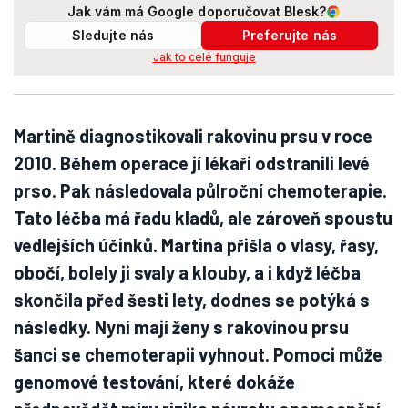
Jak vám má Google doporučovat Blesk?
Sledujte nás
Preferujte nás
Jak to celé funguje
Martině diagnostikovali rakovinu prsu v roce
2010. Během operace jí lékaři odstranili levé
prso. Pak následovala půlroční chemoterapie.
Tato léčba má řadu kladů, ale zároveň spoustu
vedlejších účinků. Martina přišla o vlasy, řasy,
obočí, bolely ji svaly a klouby, a i když léčba
skončila před šesti lety, dodnes se potýká s
následky. Nyní mají ženy s rakovinou prsu
šanci se chemoterapii vyhnout. Pomoci může
genomové testování, které dokáže