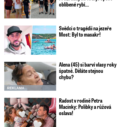
oblíbené rybí…
Svědci o tragédii na jezeře
Most: Byl to masakr!
Alena (45) si barví vlasy roky
špatně. Děláte stejnou
chybu?
REKLAMA
Radost v rodině Petra
Macinky: Polibky a růžová
oslava!