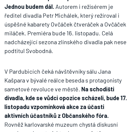
Jednou budem dál.
Autorem i režisérem je
ředitel divadla Petr Michálek, který režíroval i
úspěšné kabarety Ovčáček čtveráček a Ovčáček
miláček. Premiéra bude 16. listopadu. Celá
nadcházející sezona zlínského divadla pak nese
podtitul Svobodná.
V Pardubicích čeká návštěvníky sálu Jana
Kašpara v bývalé reálce beseda s protagonisty
sametové revoluce ve městě.
Na schodišti
divadla, kde se vůdci opozice scházeli, bude 17.
listopadu vzpomínková akce za účasti
aktivních účastníků z Občanského fóra.
Rovněž karlovarské muzeum chystá diskusní