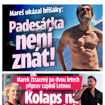
Mareš v dokonalé formě ukázal břišáky: Padesátka není znát
Marek Ztracený na Letné: Pártlová stopla koncert