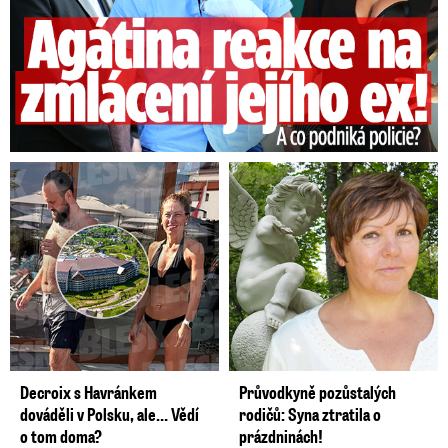
průvodčím.
Decroix s Havránkem
Průvodkyně pozůstalých
dováděli v Polsku, ale… Vědí
rodičů: Syna ztratila o
o tom doma?
prázdninách!