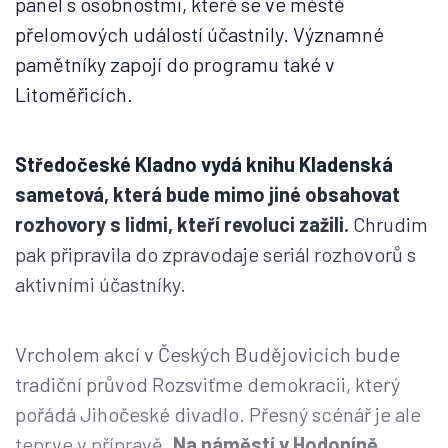
panel s osobnostmi, které se ve městě
přelomových událostí účastnily. Významné
pamětníky zapojí do programu také v
Litoměřicích.
Středočeské Kladno vydá knihu Kladenská
sametová, která bude mimo jiné obsahovat
rozhovory s lidmi, kteří revoluci zažili.
Chrudim
pak připravila do zpravodaje seriál rozhovorů s
aktivními účastníky.
Vrcholem akcí v Českých Budějovicích bude
tradiční průvod Rozsviťme demokracii, který
pořádá Jihočeské divadlo. Přesný scénář je ale
teprve v přípravě.
Na náměstí v Hodoníně