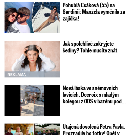
Pohublá Csáková (55) na
Sardinii: Manžela vyměnila za
zajíčka!
Jak spolehlivě zakryjete
šediny? Tohle musíte znát
REKLAMA
Nová láska ve sněmovních
lavicích: Decroix s mladým
kolegou z ODS v bazénu pod…
Utajená dovolená Petra Pavla:
Prozradily ho fotky! Opět v