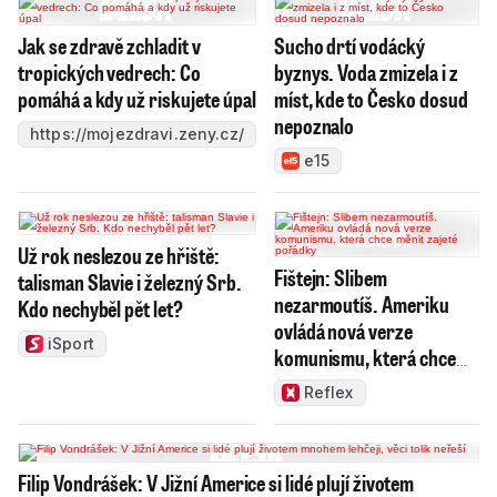
Jak se zdravě zchladit v
Sucho drtí vodácký
tropických vedrech: Co
byznys. Voda zmizela i z
pomáhá a kdy už riskujete úpal
míst, kde to Česko dosud
nepoznalo
https://mojezdravi.zeny.cz/
e15
Už rok neslezou ze hřiště:
Fištejn: Slibem
talisman Slavie i železný Srb.
nezarmoutíš. Ameriku
Kdo nechyběl pět let?
ovládá nová verze
iSport
komunismu, která chce
měnit zajeté pořádky
Reflex
Filip Vondrášek: V Jižní Americe si lidé plují životem