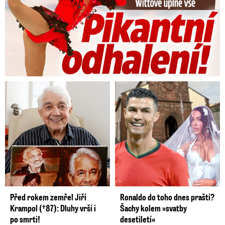
Před rokem zemřel Jiří
Ronaldo do toho dnes praští?
Krampol (†87): Dluhy vrší i
Šachy kolem »svatby
po smrti!
desetiletí«