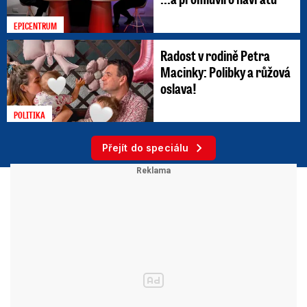
EPICENTRUM
Radost v rodině Petra
Macinky: Polibky a růžová
oslava!
POLITIKA
Přejít do speciálu