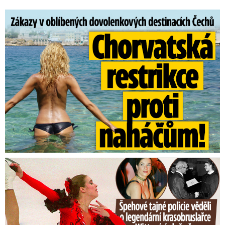
Zákazy v dovolenkových rájích: Restrikce proti naháčům!
Tajná policie špehovala krasobruslařku Wittovou: Pikantní ...