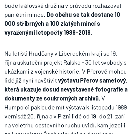
bude královská družina v průvodu rozhazovat
pamětní mince.
Do oběhu se tak dostane 10
000 stříbrných a 100 zlatých mincí s
vyraženými letopočty 1989-2019.
Na letišti Hradčany v Libereckém kraji se 19.
října uskuteční projekt Ralsko - 30 let svobody s
ukázkami z vojenské historie. V Přerově mohou
lidé již nyní navštívit
výstavu Přerov sametový,
která ukazuje dosud nevystavené fotografie a
dokumenty ze soukromých archivů.
V
Humpolci pak bude mít výstava k listopadu 1989
vernisáž 20. října a v Plzni lidé od 19. do 21. září
na veletrhu cestovního ruchu uvidí, kam jezdili