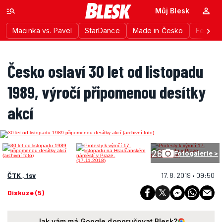
Můj Blesk
Macinka vs. Pavel
StarDance
Made in Česko
Festiva
Česko oslaví 30 let od listopadu
1989, výročí připomenou desítky
akcí
26
Fotogalerie >
ČTK , tsv
17. 8. 2019 • 09:50
Diskuze (5)
Jak vám má Google doporučovat Blesk?