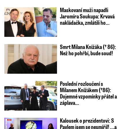
Maskovaní muži napadli
Jaromíra Soukupa: Krvavá
nakládačka, zmlátili ho…
Smrt Milana Knížáka († 86):
Než ho pohřbí, bude soud!
Poslední rozloučení s
Milanem Knížákem (†86):
Dojemné vzpomínky přátel a
záplava…
Kalousek o prezidentovi: S
Pavlem jsem se nesmířil! ...a