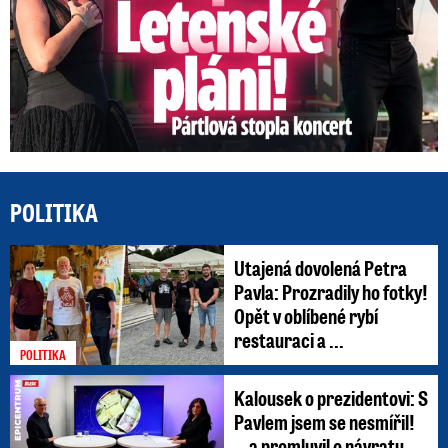
POLITIKA
Utajená dovolená Petra
Pavla: Prozradily ho fotky!
Opět v oblíbené rybí
restauraci a ...
POLITIKA
Kalousek o prezidentovi: S
Pavlem jsem se nesmířil!
...a promluvil o návratu