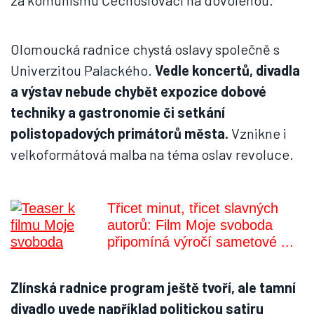
za komunismu Čechoslováci na dovolenou.
Olomoucká radnice chystá oslavy společně s
Univerzitou Palackého.
Vedle koncertů, divadla
a výstav nebude chybět expozice dobové
techniky a gastronomie či setkání
polistopadových primátorů města.
Vznikne i
velkoformátová malba na téma oslav revoluce.
Třicet minut, třicet slavných
autorů: Film Moje svoboda
připomíná výročí sametové ...
Zlínská radnice program ještě tvoří, ale tamní
divadlo uvede například politickou satiru