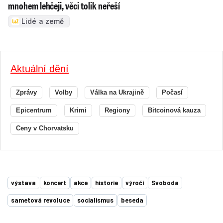
mnohem lehčeji, věci tolik neřeší
Lidé a země
Aktuální dění
Zprávy
Volby
Válka na Ukrajině
Počasí
Epicentrum
Krimi
Regiony
Bitcoinová kauza
Ceny v Chorvatsku
výstava
koncert
akce
historie
výročí
Svoboda
sametová revoluce
socialismus
beseda