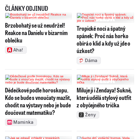
ČLÁNKY ODJINUD
Brzobohatý se už neudržel!
Tropické noci a špatný
Reakce na Danielu v bizarním
spánek: Proč nás horko
oblečku
obírá o klid a kdy už jde o
úzkost?
Aha!
Dáma
Dědečkové podle horoskopu.
Miluje ji i Zendaya! Sukně,
Kdo se bude s vnoučaty mazlit,
která udělá stylový outfit
chodit na výstavy nebo je bude
z obyčejného trička
doučovat matematiku?
Ženy
Maminka