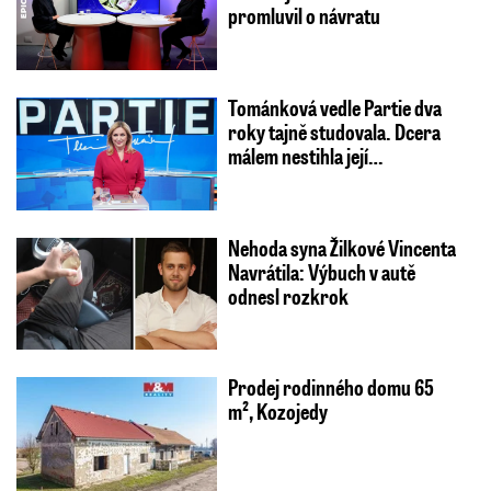
promluvil o návratu
Tománková vedle Partie dva
roky tajně studovala. Dcera
málem nestihla její…
Nehoda syna Žilkové Vincenta
Navrátila: Výbuch v autě
odnesl rozkrok
Prodej rodinného domu 65
m², Kozojedy