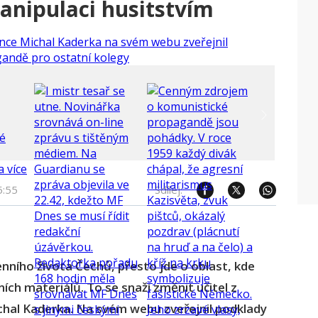
anipulaci husitstvím
5:55
Sdílej:
nního života Čechů, přesto jde o oblast, kde
ích materiálů. To se snaží změnit učitel z
hal Kaderka. Na svém webu zveřejnil podklady