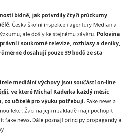
ostí bídně, jak potvrdily čtyři průzkumy
pělé.
Česká školní inspekce i agentury Median a
zkumu, ale došly ke stejnému závěru.
Polovina
rávní i soukromé televize, rozhlasy a deníky,
 průměrně dosahují pouze 39 bodů ze sta
tele mediální výchovy jsou součástí on-line
dií
, ve které Michal Kaderka každý měsíc
 co učitelé pro výuku potřebují.
Fake news a
ou lekcí. Žáci na jejím základě mají pochopit
ořit fake news. Dále poznají principy propagandy a
by.