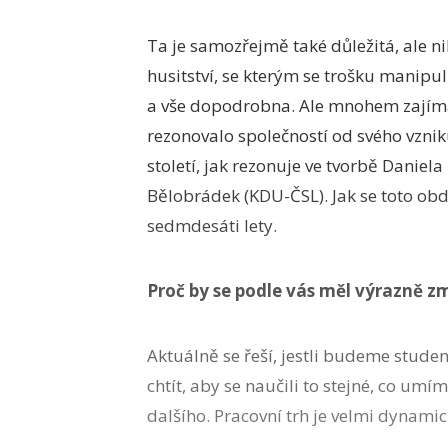
Ta je samozřejmě také důležitá, ale
husitství, se kterým se trošku manipu
a vše dopodrobna. Ale mnohem zajímavěj
rezonovalo společností od svého vzniku
století, jak rezonuje ve tvorbě Daniela
Bělobrádek (KDU-ČSL). Jak se toto obd
sedmdesáti lety.
Proč by se podle vás měl výrazně 
Aktuálně se řeší, jestli budeme stud
chtít, aby se naučili to stejné, co umí
dalšího. Pracovní trh je velmi dynamic