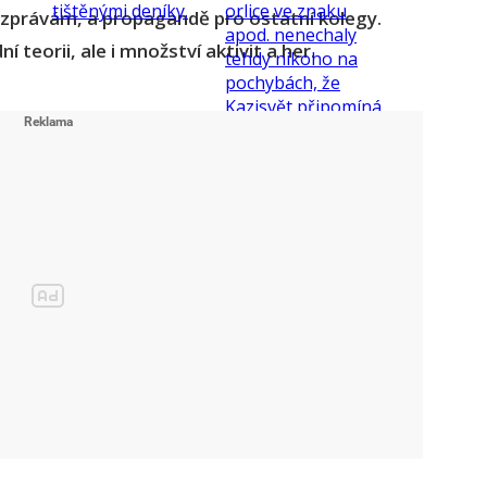
 zprávám, a propagandě pro ostatní kolegy.
 teorii, ale i množství aktivit a her.