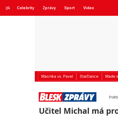
Celebrity
Zprávy
Sport
Video
Macinka vs. Pavel
StarDance
Made i
Polit
Učitel Michal má pro