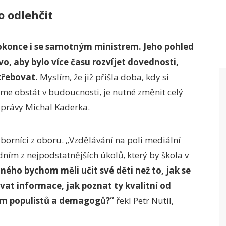
o odlehčit
okonce i se samotným ministrem. Jeho pohled
vo, aby bylo více času rozvíjet dovednosti,
třebovat.
Myslím, že již přišla doba, kdy si
e obstát v budoucnosti, je nutné změnit celý
Zprávy Michal Kaderka.
borníci z oboru. „Vzdělávání na poli mediální
dním z nejpodstatnějších úkolů, který by škola v
iného bychom měli učit své děti než to, jak se
vat informace, jak poznat ty kvalitní od
kům populistů a demagogů?“
řekl Petr Nutil,