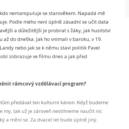
 nikdo nemanipuluje se starověkem. Napadá mě
luje. Podle mého není úplně zásadní se učit data
ší a důležitější je probrat s žáky, jak husitství
 až do dneška. Jak ho vnímali v baroku, v 19.
 Landy nebo jak se k němu staví politik Pavel
obí zobrazuje ve filmu dnes a jak před
změnit rámcový vzdělávací program?
entům předávat ten kulturní kánon. Když budeme
me my, tak už je zároveň nestihneme naučit nic
ký a mění se. Za dvacet let bude úplně jiný.