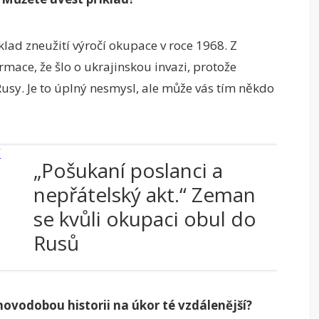
klad zneužití výročí okupace v roce 1968. Z
rmace, že šlo o ukrajinskou invazi, protože
 Rusy. Je to úplný nesmysl, ale může vás tím někdo
„Pošukaní poslanci a
nepřátelský akt.“ Zeman
se kvůli okupaci obul do
Rusů
 novodobou historii na úkor té vzdálenější?