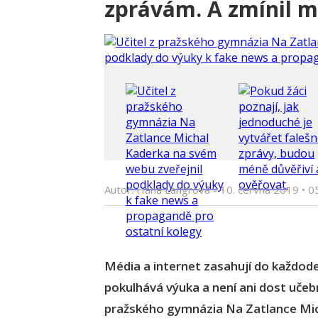
zprávám. A zmínil m
Autor: Hana Langrová -
10. června 2019
•
0
Média a internet zasahují do každode
pokulhává výuka a není ani dost učebn
pražského gymnázia Na Zatlance Mic