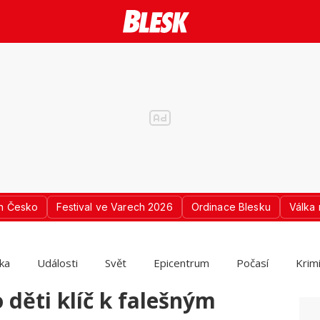
n Česko
Festival ve Varech 2026
Ordinace Blesku
Válka 
ika
Události
Svět
Epicentrum
Počasí
Krim
 děti klíč k falešným