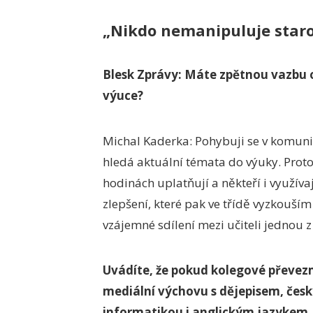
„
Nikdo nemanipuluje staro
Blesk Zprávy: Máte zpětnou vazbu od
výuce?
Michal Kaderka: Pohybuji se v komunit
hledá aktuální témata do výuky. Proto
hodinách uplatňují a někteří i využíva
zlepšení, které pak ve třídě vyzkouším
vzájemné sdílení mezi učiteli jednou z 
Uvádíte, že pokud kolegové převezmo
mediální výchovu s dějepisem, če
informatikou i anglickým jazykem.