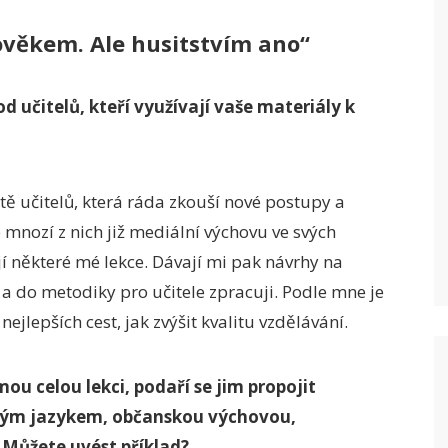
věkem. Ale husitstvím ano
“
 učitelů, kteří využívají vaše materiály k
ě učitelů, která ráda zkouší nové postupy a
 mnozí z nich již mediální výchovu ve svých
jí některé mé lekce. Dávají mi pak návrhy na
 a do metodiky pro učitele zpracuji. Podle mne je
nejlepších cest, jak zvýšit kvalitu vzdělávání.
u celou lekci, podaří se jim propojit
ským jazykem, občanskou výchovou,
 Můžete uvést příklad?