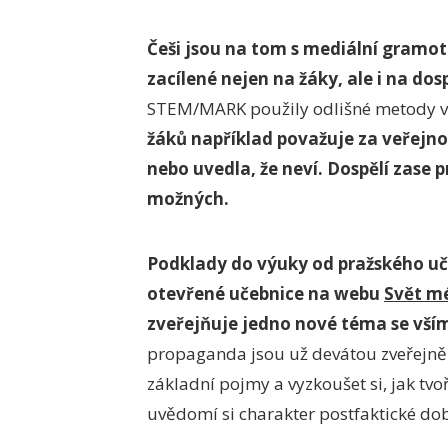
Češi jsou na tom s mediální gramotn
zacílené nejen na žáky, ale i na dos
STEM/MARK použily odlišné metody vý
žáků například považuje za veřejnop
nebo uvedla, že neví. Dospělí zase
možných.
Podklady do výuky od pražského uči
otevřené učebnice na webu
Svět mé
zveřejňuje jedno nové téma se vším,
propaganda jsou už devátou zveřejněn
základní pojmy a vyzkoušet si, jak tv
uvědomí si charakter postfaktické do