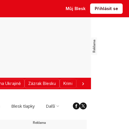
Můj Blesk
Přihlásit se
na Ukrajině
Zázrak Blesku
Krimi
Donald Trump
Sport
i
Blesk tlapky
Další