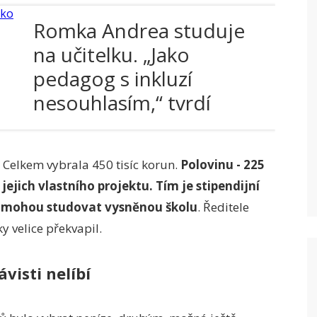
Romka Andrea studuje
na učitelku. „Jako
pedagog s inkluzí
nesouhlasím,“ tvrdí
Celkem vybrala 450 tisíc korun.
Polovinu - 225
o jejich vlastního projektu. Tím je stipendijní
k mohou studovat vysněnou školu
. Ředitele
 velice překvapil.
visti nelíbí