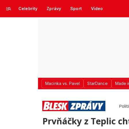
Celebrity
Zprávy
Sport
Video
Macinka vs. Pavel
StarDance
Made i
Polit
Prvňáčky z Teplic ch