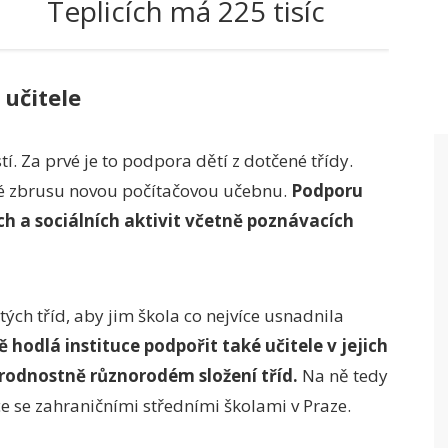
Teplicích má 225 tisíc
 učitele
. Za prvé je to podpora dětí z dotčené třídy.
ké zbrusu novou počítačovou učebnu.
Podporu
h a sociálních aktivit včetně poznávacích
tých tříd, aby jim škola co nejvíce usnadnila
 hodlá instituce podpořit také učitele v jejich
árodnostně různorodém složení tříd.
Na ně tedy
e se zahraničními středními školami v Praze.