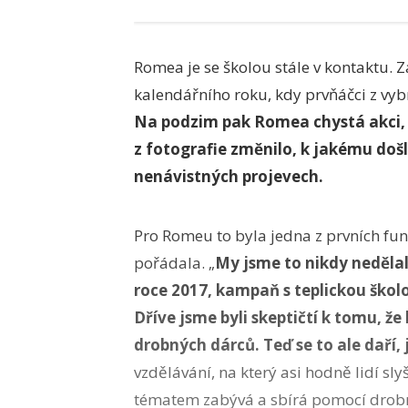
Romea je se školou stále v kontaktu. Z
kalendářního roku, kdy prvňáčci z vyb
Na podzim pak Romea chystá akci, na
z fotografie změnilo, k jakému došl
nenávistných projevech.
Pro Romeu to byla jedna z prvních fu
pořádala. „
My jsme to nikdy nedělal
roce 2017, kampaň s teplickou ško
Dříve jsme byli skeptičtí k tomu, ž
drobných dárců. Teď se to ale daří,
vzdělávání, na který asi hodně lidí sly
tématem zabývá a sbírá pomocí drob