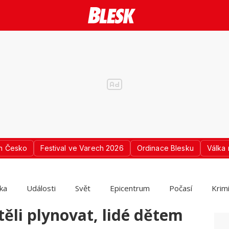
n Česko
Festival ve Varech 2026
Ordinace Blesku
Válka 
ika
Události
Svět
Epicentrum
Počasí
Krim
těli plynovat, lidé dětem