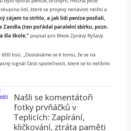
ílů bylo vybrat peníze, druhým, možná ještě
kupina lidí, které se projevy nenávisti nelíbí a
ý zájem to strhlo, a jak lidi peníze posílali,
a Zandla (ten pořádal paralelní sbírku, pozn.
a šla škole,“
popsal pro Blesk Zprávy Ryšavý.
 600 tisíc. „Dostáváme se k tomu, že se na
ný signál části společnosti, které se to nelíbilo
Našli se komentátoři
fotky prvňáčků v
Teplicích: Zapírání,
kličkování, ztráta paměti