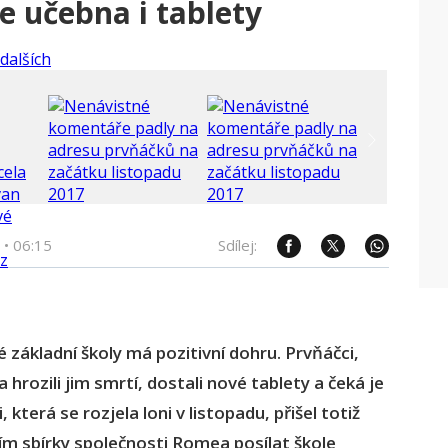
de učebna i tablety
•
06:15
Sdílej:
é základní školy má pozitivní dohru.
Prvňáčci,
 hrozili jim smrtí, dostali nové tablety a čeká je
 která se rozjela loni v listopadu, přišel totiž
vím sbírky společnosti Romea posílat škole