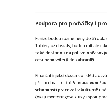
Podpora pro prvňáčky i pro
Peníze budou rozmělněny do tří oblastí
Tablety už dostaly, budou mít ale ta
také dostanou na poli volnočasovýc
cest nebo výletů do zahraničí.
Finanční injekci dostanou i děti z devá
přechod na střední.
V neposlední řadě
schopnosti pracovat v kulturně i n
čekají mentoringové kurzy i spoluprác