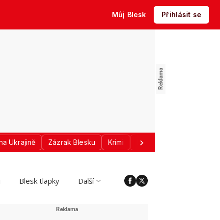
Můj Blesk
Přihlásit se
na Ukrajině
Zázrak Blesku
Krimi
Donald Trump
Sport
i
Blesk tlapky
Další