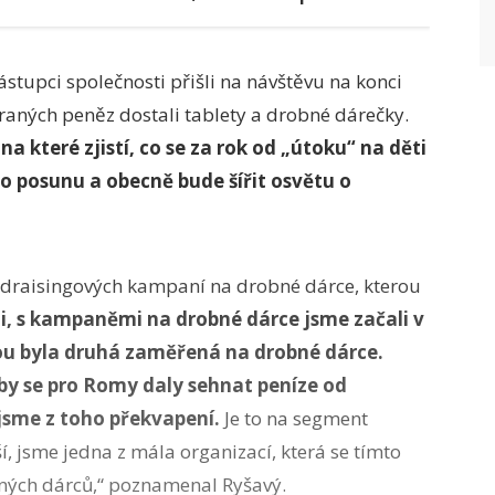
a smazaný Hitler
ástupci společnosti přišli na návštěvu na konci
raných peněz dostali tablety a drobné dárečky.
 které zjistí, co se za rok od „útoku“ na děti
o posunu a obecně bude šířit osvětu o
ndraisingových kampaní na drobné dárce, kterou
i, s kampaněmi na drobné dárce jsme začali v
lou byla druhá zaměřená na drobné dárce.
e by se pro Romy daly sehnat peníze od
 jsme z toho překvapení.
Je to na segment
ší, jsme jedna z mála organizací, která se tímto
ných dárců,“ poznamenal Ryšavý.