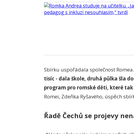
Sbírku uspořádala společnost Romea. 
tisíc - dala škole, druhá půlka šla d
program pro romské děti, které ta
Romei, Zdeňka Ryšavého, úspěch sbírky
Řadě Čechů se projevy nená