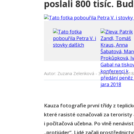
poslali 800 tisíc. Bu
Autor: Zuzana Zelenková -
3. července 2018
Kauza fotografie první třídy z teplick
které rasisté označovali za teroristy a
i počítačová učebna. Po vlně nenávisti,
„protiúder“. Lidé začali prostřednict