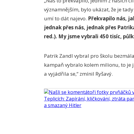
„Nás to překvapilo, jedním z našich c
významnějším, bylo ukázat, že je tady s
umí to dát najevo.
Překvapilo nás, jak
jednak přes nás, jednak přes Patrik
red.). My jsme vybrali 450 tisíc, půlk
Patrik Zandl vybral pro školu bezmála
kampaň vybralo kolem milionu, to je jas
a vyjádřila se,“ zmínil Ryšavý.