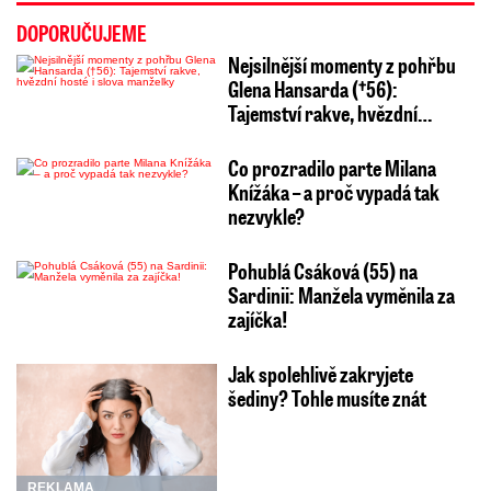
DOPORUČUJEME
Nejsilnější momenty z pohřbu
Glena Hansarda (†56):
Tajemství rakve, hvězdní…
Co prozradilo parte Milana
Knížáka – a proč vypadá tak
nezvykle?
Pohublá Csáková (55) na
Sardinii: Manžela vyměnila za
zajíčka!
Jak spolehlivě zakryjete
šediny? Tohle musíte znát
REKLAMA