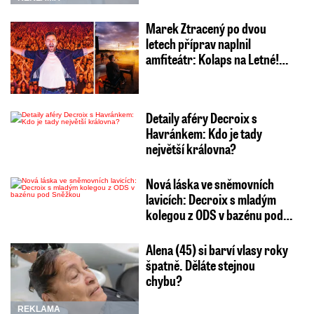
Marek Ztracený po dvou
letech příprav naplnil
amfiteátr: Kolaps na Letné!…
Detaily aféry Decroix s
Havránkem: Kdo je tady
největší královna?
Nová láska ve sněmovních
lavicích: Decroix s mladým
kolegou z ODS v bazénu pod…
Alena (45) si barví vlasy roky
špatně. Děláte stejnou
chybu?
REKLAMA