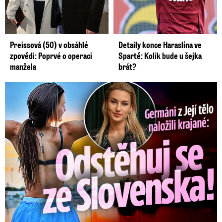
Preissová (50) v obsáhlé
Detaily konce Haraslína ve
zpovědi: Poprvé o operaci
Spartě: Kolik bude u šejka
manžela
brát?
Germáni z Jejího těla: Odstěhuj se, vzkázali jí krajané