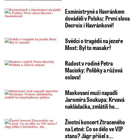
Exministryně s Havránkem
dováděli v Polsku: První slova
Decroix i Havránkové!
Svědci o tragédii na jezeře
Most: Byl to masakr!
Radost v rodině Petra
Macinky: Polibky a růžová
oslava!
Maskovaní muži napadli
Jaromíra Soukupa: Krvavá
nakládačka, zmlátili ho…
Životní koncert Ztraceného
na Letné: Co se dělo ve VIP
stanu? Jágr přišel s…