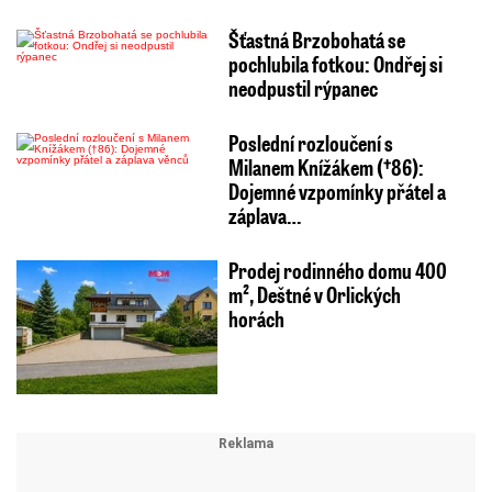
Šťastná Brzobohatá se
pochlubila fotkou: Ondřej si
neodpustil rýpanec
Poslední rozloučení s
Milanem Knížákem (†86):
Dojemné vzpomínky přátel a
záplava…
Prodej rodinného domu 400
m², Deštné v Orlických
horách