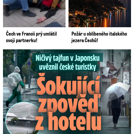
Čech ve Francii prý umlátil
Požár u oblíbeného italského
svoji partnerku!
jezera Čechů!
Ničivý tajfun uvěznil české turistky: Šokující zpověď