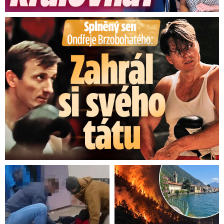
Splněný sen Ondřeje Brzobohatého: Zahrál si svého tátu