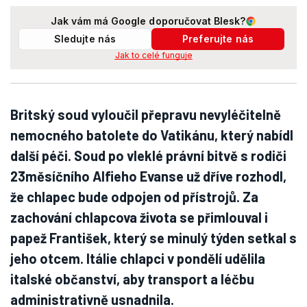
Jak vám má Google doporučovat Blesk?
Sledujte nás
Preferujte nás
Jak to celé funguje
Britský soud vyloučil přepravu nevyléčitelně
nemocného batolete do Vatikánu, který nabídl
další péči. Soud po vleklé právní bitvě s rodiči
23měsíčního Alfieho Evanse už dříve rozhodl,
že chlapec bude odpojen od přístrojů. Za
zachování chlapcova života se přimlouval i
papež František, který se minulý týden setkal s
jeho otcem. Itálie chlapci v pondělí udělila
italské občanství, aby transport a léčbu
administrativně usnadnila.