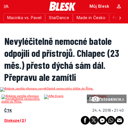
Můj Blesk
Macinka vs. Pavel
StarDance
Made in Česko
Festiva
Nevyléčitelně nemocné batole
odpojili od přístrojů. Chlapec (23
měs.) přesto dýchá sám dál.
Přepravu ale zamítli
5
Fotogalerie >
ČTK
24. 4. 2018 • 21:40
Diskuze (2)