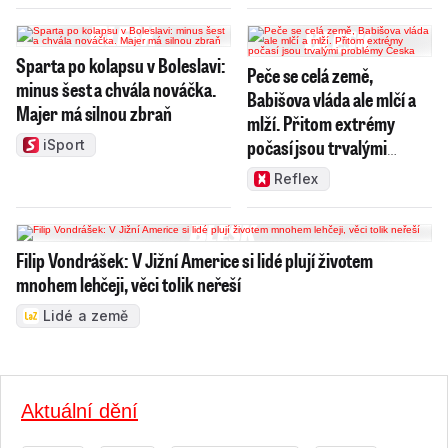
Sparta po kolapsu v Boleslavi:
Peče se celá země,
minus šest a chvála nováčka.
Babišova vláda ale mlčí a
Majer má silnou zbraň
mlží. Přitom extrémy
počasí jsou trvalými
iSport
problémy Česka
Reflex
Filip Vondrášek: V Jižní Americe si lidé plují životem
mnohem lehčeji, věci tolik neřeší
Lidé a země
Aktuální dění