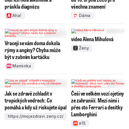
práskla diagnózu
všechna znamení
Aha!
Dáma
video Alena Mihulová
Vracejí se vám doma dokola
Ženy
rýmy a angíny? Chyba může
být v zubním kartáčku
Maminka
Jak se zdravě zchladit v
Češi ve velkém vozí ojetiny
tropických vedrech: Co
ze zahraničí. Mezi nimi i
pomáhá a kdy už riskujete úpal
přes sto Ferrari a desítky
Lamborghini
https://mojezdravi.zeny.cz/
e15