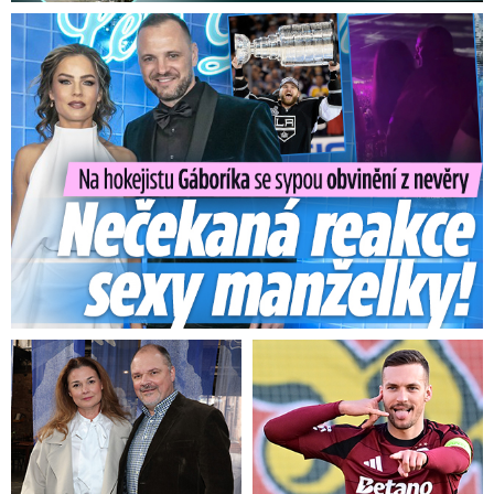
Na Gáboríka se sypou obvinění z nevěry: Reakce manželky!