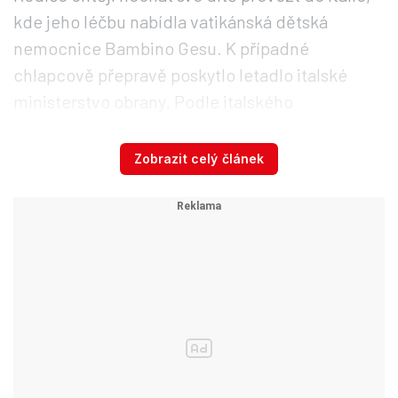
kde jeho léčbu nabídla vatikánská dětská
nemocnice Bambino Gesu. K případné
chlapcově přepravě poskytlo letadlo italské
ministerstvo obrany. Podle italského
velvyslance v Londýně může přeprava začít
během několika minut.
Zobrazit celý článek
Chlapeček odsouzený k smrti
začal vnímat: Rodiče prosili o
odklad „eutanazie“, ale ...
Žádost rodičů už dříve odmítl Evropský soud pro
lidská práva.