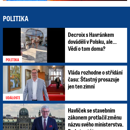
POLITIKA
Decroix s Havránkem
dováděli v Polsku, ale…
Vědí o tom doma?
POLITIKA
Vláda rozhodne o střídání
času: Šťastný prosazuje
jen ten zimní
UDÁLOSTI
Havlíček se stavebním
zákonem protlačil změnu
názvu svého ministerstva.