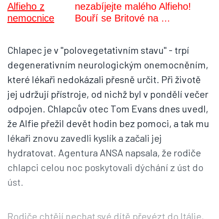
nezabíjejte malého Alfieho!
Bouří se Britové na ...
Chlapec je v "polovegetativním stavu" - trpí
degenerativním neurologickým onemocněním,
které lékaři nedokázali přesně určit. Při životě
jej udržují přístroje, od nichž byl v pondělí večer
odpojen. Chlapcův otec Tom Evans dnes uvedl,
že Alfie přežil devět hodin bez pomoci, a tak mu
lékaři znovu zavedli kyslík a začali jej
hydratovat. Agentura ANSA napsala, že rodiče
chlapci celou noc poskytovali dýchání z úst do
úst.
Rodiče chtějí nechat své dítě převézt do Itálie,