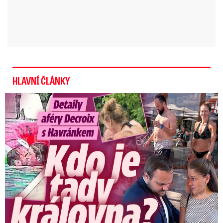
Video:
Nikolas (12) trpí Williamsovým
syndromem
HLAVNÍ ČLÁNKY
Detaily aféry Decroix s Havránkem: Kdo je tady královna?