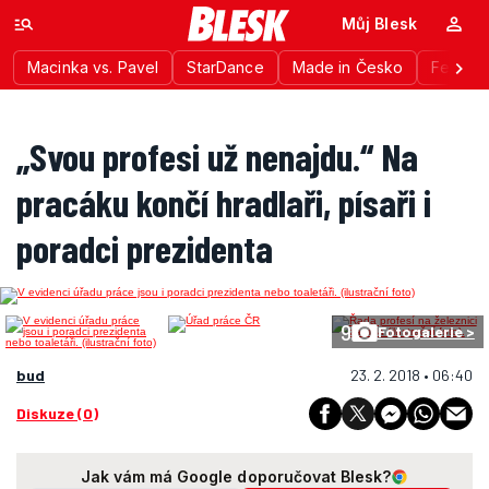
Můj Blesk
Macinka vs. Pavel
StarDance
Made in Česko
Festiva
„Svou profesi už nenajdu.“ Na
pracáku končí hradlaři, písaři i
poradci prezidenta
9
Fotogalerie >
bud
23. 2. 2018 • 06:40
Diskuze (0)
Jak vám má Google doporučovat Blesk?