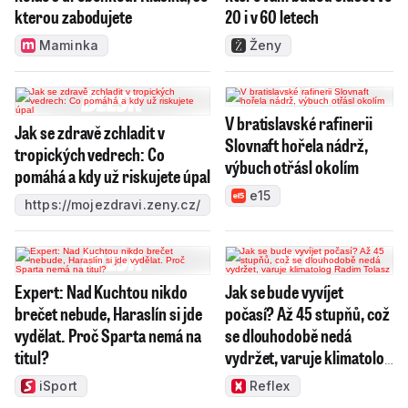
kterou zabodujete
20 i v 60 letech
Maminka
Ženy
V bratislavské rafinerii
Jak se zdravě zchladit v
Slovnaft hořela nádrž,
tropických vedrech: Co
výbuch otřásl okolím
pomáhá a kdy už riskujete úpal
e15
https://mojezdravi.zeny.cz/
Expert: Nad Kuchtou nikdo
Jak se bude vyvíjet
brečet nebude, Haraslín si jde
počasí? Až 45 stupňů, což
vydělat. Proč Sparta nemá na
se dlouhodobě nedá
titul?
vydržet, varuje klimatolog
Radim Tolasz
iSport
Reflex