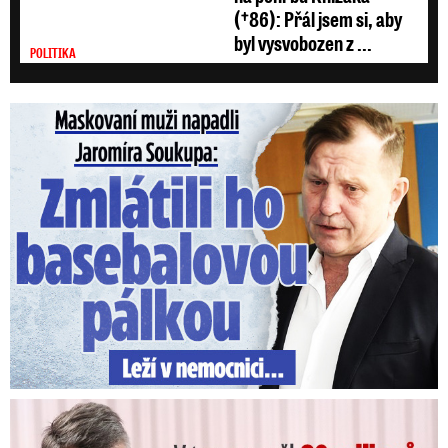
(†86): Přál jsem si, aby
byl vysvobozen z ...
POLITIKA
Maskovaní muži napadli Jaromíra Soukupa: Krvavá nakládačka
V trezoru měl 80 milionů: Policie obvinila exšéfa železnic!