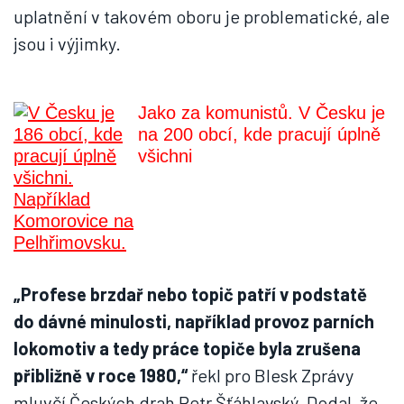
uplatnění v takovém oboru je problematické, ale
jsou i výjimky.
Jako za komunistů. V Česku je
na 200 obcí, kde pracují úplně
všichni
„Profese brzdař nebo topič patří v podstatě
do dávné minulosti, například provoz parních
lokomotiv a tedy práce topiče byla zrušena
přibližně v roce 1980,“
řekl pro Blesk Zprávy
mluvčí Českých drah Petr Šťáhlavský. Dodal, že