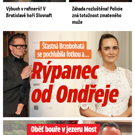
Výbuch v rafinerii! V
Záhada rozluštěna! Policie
Bratislavě hoří Slovnaft
zná totožnost zmateného
muže
Šťastná Brzobohatá se pochlubila fotkou: Rýpanec od Ondřeje
Oběť bouře v jezeru Most: Zemřel táta Dominik (†28)