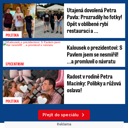
Utajená dovolená Petra
Pavla: Prozradily ho fotky!
Opět v oblíbené rybí
restauraci a ...
POLITIKA
Kalousek o prezidentovi: S
Pavlem jsem se nesmířil!
...a promluvil o návratu
EPICENTRUM
Radost v rodině Petra
Macinky: Polibky a růžová
oslava!
POLITIKA
Přejít do speciálu