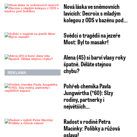
Nová láska ve sněmovních
lavicích: Decroix s mladým
kolegou z ODS v bazénu pod…
Svědci o tragédii na jezeře
Most: Byl to masakr!
Alena (45) si barví vlasy roky
špatně. Děláte stejnou
chybu?
REKLAMA
Pohřeb chemika Pavla
Jungwirtha (†60): Slzy
rodiny, partnerky i
největších…
Radost v rodině Petra
Macinky: Polibky a růžová
oslava!