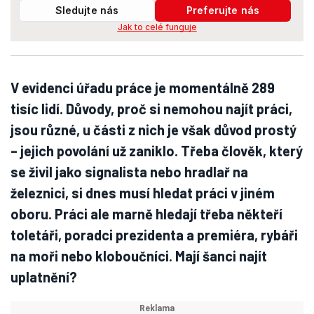
Sledujte nás
Preferujte nás
Jak to celé funguje
V evidenci úřadu práce je momentálně 289
tisíc lidí. Důvody, proč si nemohou najít práci,
jsou různé, u části z nich je však důvod prostý
– jejich povolání už zaniklo. Třeba člověk, který
se živil jako signalista nebo hradlař na
železnici, si dnes musí hledat práci v jiném
oboru. Práci ale marně hledají třeba někteří
toletáři, poradci prezidenta a premiéra, rybáři
na moři nebo kloboučníci. Mají šanci najít
uplatnění?