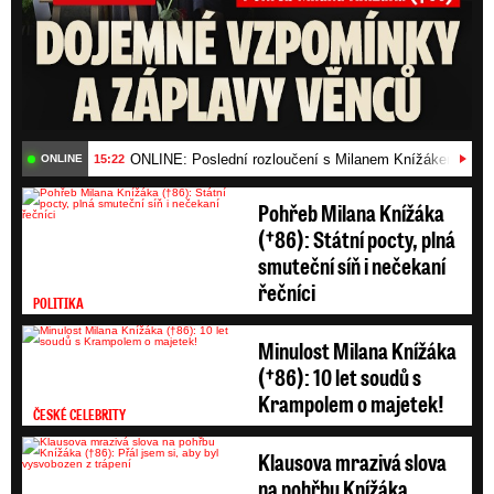
několik vysokých státních úředníků
.
ONLINE: Poslední rozloučení s Milanem Knížákem (†86)
15:22
ONLINE
Pohřeb Milana Knížáka
(†86): Státní pocty, plná
smuteční síň i nečekaní
řečníci
POLITIKA
Minulost Milana Knížáka
(†86): 10 let soudů s
Krampolem o majetek!
ČESKÉ CELEBRITY
Klausova mrazivá slova
na pohřbu Knížáka