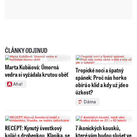
ČLÁNKY ODJINUD
Marta Kubišová: Úmorná
Tropické noci a špatný
vedra si vyžádala krutou oběť
spánek: Proč nás horko
obírá o klid a kdy už jde o
Aha!
úzkost?
Dáma
RECEPT: Kynutý švestkový
7 ikonických kousků,
koláč s drobenkou. Klasika, se
které vám budou slušet ve