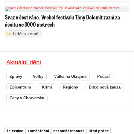
Sraz v šest ráno. Vrchol festivalu Tóny Dolomit zazní za
úsvitu ve 3000 metrech
Lidé a země
Aktuální dění
Zprávy
Volby
Válka na Ukrajině
Počasí
Epicentrum
Krimi
Regiony
Bitcoinová kauza
Ceny v Chorvatsku
železnice
zaměstnání
nezaměstnanost
úřad práce