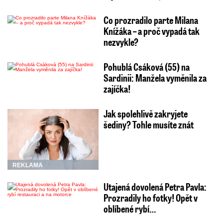
Co prozradilo parte Milana
Knížáka – a proč vypadá tak
nezvykle?
Pohublá Csáková (55) na
Sardinii: Manžela vyměnila za
zajíčka!
Jak spolehlivě zakryjete
šediny? Tohle musíte znát
REKLAMA
Utajená dovolená Petra Pavla:
Prozradily ho fotky! Opět v
oblíbené rybí…