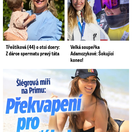
Třeštíková (44) o otci dcery:
Velká soupeřka
Z dárce spermatu pravý táta
Adamczykové: Šokující
konec!
Lucie Šlégrová míří na Primu. Překvapení pro sporťáky!