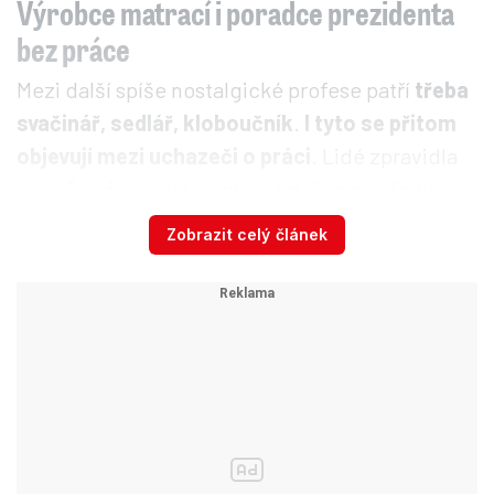
Výrobce matrací i poradce prezidenta
bez práce
Mezi další spíše nostalgické profese patří
třeba
svačinář, sedlář, kloboučník
.
I tyto se přitom
objevují mezi uchazeči o práci
. Lidé zpravidla
své původní povolání hlásí, když se na úřadu
práce ucházejí o podporu v nezaměstnanosti.
Zobrazit celý článek
Expremiér Špidla přišel o práci,
plánuje návrat do vysoké
politiky?
„Každý uchazeč žádá o zprostředkování
vhodného povolání. Mimo jiné uvádí i svou