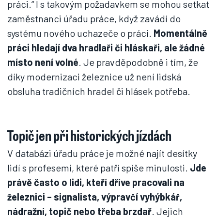
práci.“ I s takovým požadavkem se mohou setkat
zaměstnanci úřadu práce, když zavádí do
systému nového uchazeče o práci.
Momentálně
práci hledají dva hradlaři či hláskaři, ale žádné
místo není volné
. Je pravděpodobně i tím, že
díky modernizaci železnice už není lidská
obsluha tradičních hradel či hlásek potřeba.
Topič jen při historických jízdách
V databázi úřadu práce je možné najít desítky
lidí s profesemi, které patří spíše minulosti.
Jde
právě často o lidi, kteří dříve pracovali na
železnici – signalista, výpravčí vyhýbkář,
nádražní, topič nebo třeba brzdař
. Jejich