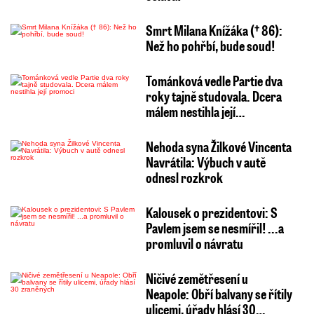
Smrt Milana Knížáka († 86):
Než ho pohřbí, bude soud!
Tománková vedle Partie dva
roky tajně studovala. Dcera
málem nestihla její…
Nehoda syna Žilkové Vincenta
Navrátila: Výbuch v autě
odnesl rozkrok
Kalousek o prezidentovi: S
Pavlem jsem se nesmířil! ...a
promluvil o návratu
Ničivé zemětřesení u
Neapole: Obří balvany se řítily
ulicemi, úřady hlásí 30…