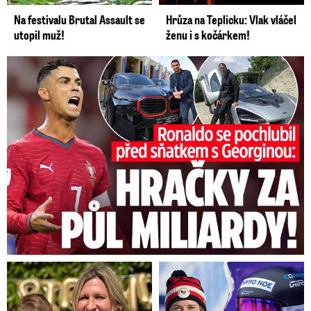
Na festivalu Brutal Assault se
Hrůza na Teplicku: Vlak vláčel
utopil muž!
ženu i s kočárkem!
Ronaldo se pochlubil před sňatkem: Hračky za půl miliardy!