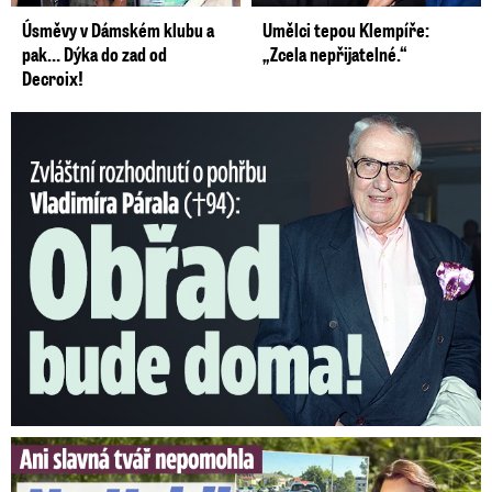
Úsměvy v Dámském klubu a
Umělci tepou Klempíře:
pak… Dýka do zad od
„Zcela nepřijatelné.“
Decroix!
Nečekané rozhodnutí o pohřbu Párala (†94): Obřad bude doma!
Slavná tvář nepomohla. Na Heidi Janků si došlápla policie