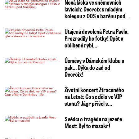
Nová láska ve sněmovních
lavicích: Decroix s mladým
kolegou z ODS v bazénu pod…
Utajená dovolená Petra Pavla:
Prozradily ho fotky! Opět v
oblíbené rybí…
Úsměvy v Dámském klubu a
pak… Dýka do zad od
Decroix!
Životní koncert Ztraceného
na Letné: Co se dělo ve VIP
stanu? Jágr přišel s…
Svědci o tragédii na jezeře
Most: Byl to masakr!