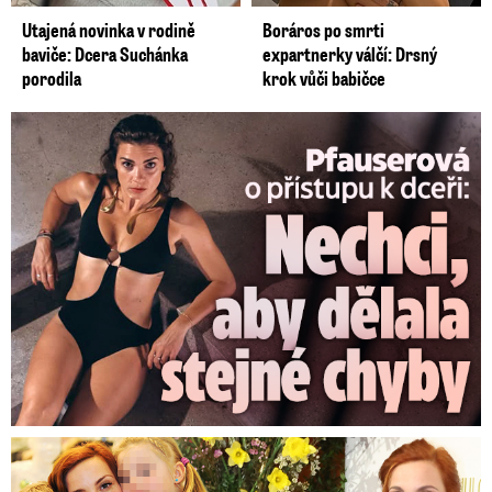
Utajená novinka v rodině
Boráros po smrti
baviče: Dcera Suchánka
expartnerky válčí: Drsný
porodila
krok vůči babičce
Pfauserová o dceři: Nechci, aby dělala stejné chyby jako já
Bolestné vzpomínky Míši Maurerové: Prohrála boj o dvojčata!