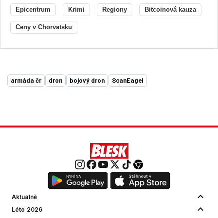
Epicentrum
Krimi
Regiony
Bitcoinová kauza
Ceny v Chorvatsku
armáda čr
dron
bojový dron
ScanEagel
Aktuálně
Léto 2026