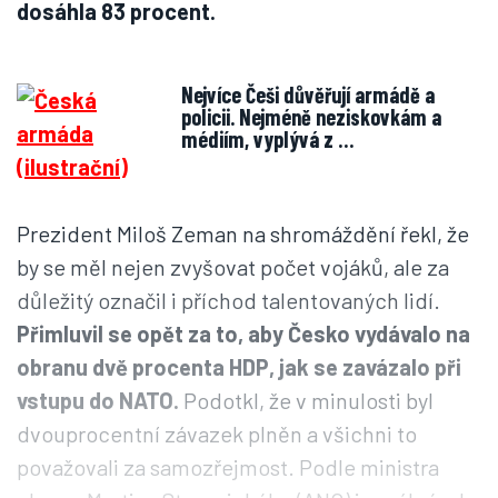
dosáhla 83 procent.
Nejvíce Češi důvěřují armádě a
policii. Nejméně neziskovkám a
médiím, vyplývá z …
Prezident Miloš Zeman na shromáždění řekl, že
by se měl nejen zvyšovat počet vojáků, ale za
důležitý označil i příchod talentovaných lidí.
Přimluvil se opět za to, aby Česko vydávalo na
obranu dvě procenta HDP, jak se zavázalo při
vstupu do NATO.
Podotkl, že v minulosti byl
dvouprocentní závazek plněn a všichni to
považovali za samozřejmost. Podle ministra