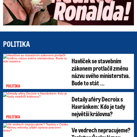
POLITIKA
Havlíček se stavebním
zákonem protlačil změnu
názvu svého ministerstva.
Bude to stát ...
POLITIKA
Detaily aféry Decroix s
Havránkem: Kdo je tady
největší královna?
POLITIKA
Ve vedrech nepracujeme?