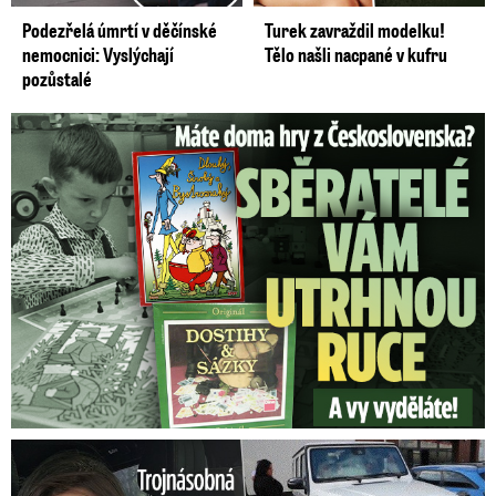
Podezřelá úmrtí v děčínské
Turek zavraždil modelku!
nemocnici: Vyslýchají
Tělo našli nacpané v kufru
pozůstalé
Staré československé hry: Sběratelé vám za ně utrhnou ruce!
Trojnásobná máma Lela Vémola: Nehoda v autě