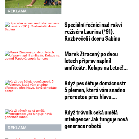
REKLAMA
Speciální řečníci nad rakví
režiséra Laurina (†91):
Rozbrečeli i dceru Sabinu
Marek Ztracený po dvou
letech příprav naplnil
amfiteátr: Kolaps na Letné!…
Když pes šéfuje domácnosti:
5 plemen, která vám snadno
přerostou přes hlavu,…
Když trávník seká umělá
inteligence: Jak funguje nová
generace robotů
REKLAMA