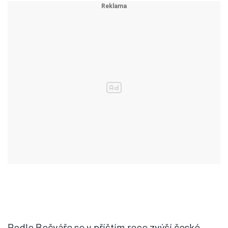
Podle Bečváře se v příštím roce zvýší české