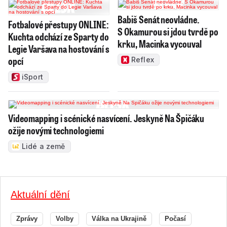
Babiš Senát neovládne.
Fotbalové přestupy ONLINE:
S Okamurou si jdou tvrdě po
Kuchta odchází ze Sparty do
krku, Macinka vycouval
Legie Varšava na hostování s
opcí
Reflex
iSport
Videomapping i scénické nasvícení. Jeskyně Na Špičáku
ožije novými technologiemi
Lidé a země
Aktuální dění
Zprávy
Volby
Válka na Ukrajině
Počasí