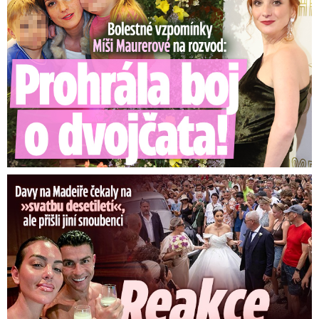
Ronaldova »svatba« pobláznila Madeiru: Reakce Cristiana!