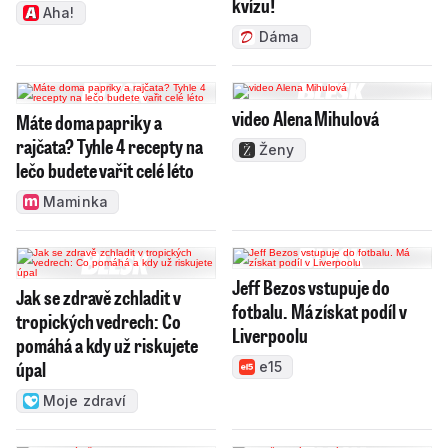
kvízu!
Aha!
Dáma
video Alena Mihulová
Máte doma papriky a
rajčata? Tyhle 4 recepty na
Ženy
lečo budete vařit celé léto
Maminka
Jeff Bezos vstupuje do
Jak se zdravě zchladit v
fotbalu. Má získat podíl v
tropických vedrech: Co
Liverpoolu
pomáhá a kdy už riskujete
úpal
e15
Moje zdraví