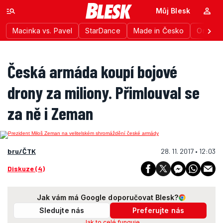
Můj Blesk
Macinka vs. Pavel
StarDance
Made in Česko
Ordinac
Česká armáda koupí bojové
drony za miliony. Přimlouval se
za ně i Zeman
bru/ČTK
28. 11. 2017 • 12:03
Diskuze (4)
Jak vám má Google doporučovat Blesk?
Sledujte nás
Preferujte nás
Jak to celé funguje