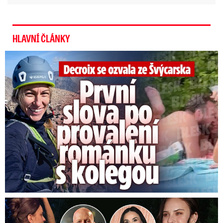
Zeman také v projevu pochválil aktivní zálohy.
HLAVNÍ ČLÁNKY
Decroix se ozvala z Alp: První slova po provalení románku
Dcera nemocného Willise a Moore se vdala: Tajemství šatů