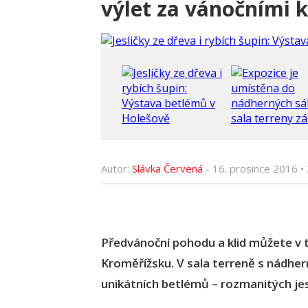
výlet za vánočními 
Autor:
Slávka Červená
-
16. prosince 2016
•
Předvánoční pohodu a klid můžete v
Kroměřížsku. V sala terreně s nádhe
unikátních betlémů – rozmanitých jesl