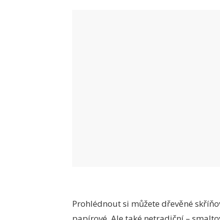
Prohlédnout si můžete dřevěné skříňov
papírové. Ale také netradiční – smalt