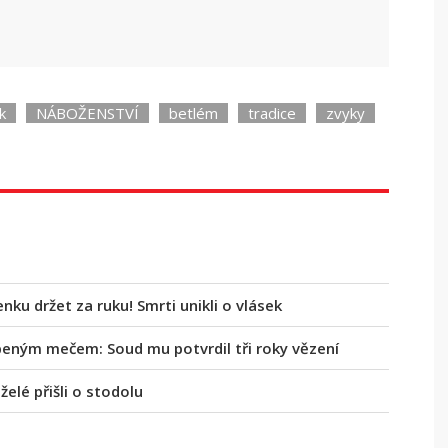
k
NÁBOŽENSTVÍ
betlém
tradice
zvyky
nku držet za ruku! Smrti unikli o vlásek
ným mečem: Soud mu potvrdil tři roky vězení
elé přišli o stodolu