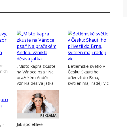
,
or
„Místo kapra zkuste
Betlémské světlo v
tních
na Vánoce psa.“ Na
Česku: Skauti ho
pražském Andělu
přivezli do Brna,
vznikla děsivá jatka
svítilen mají raději víc
REKLAMA
Jak spolehlivě
ní