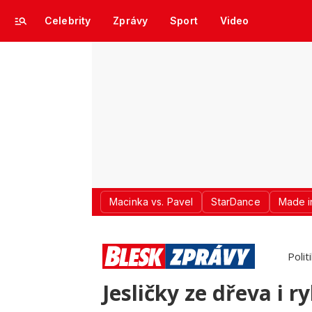
Celebrity
Zprávy
Sport
Video
Macinka vs. Pavel
StarDance
Made i
Polit
Jesličky ze dřeva i r