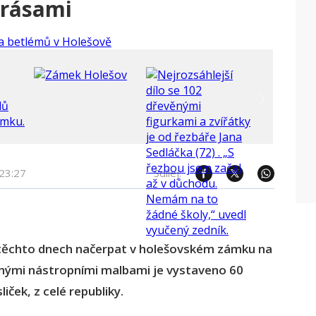
krásami
23:27
Sdílej:
 těchto dnech načerpat v holešovském zámku na
rnými nástropními malbami je vystaveno 60
iček, z celé republiky.