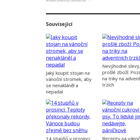
Související
Nevýhodné slevy
prošlé zboží: Poz
Jaký koupit stojan na
na triky na adven
vánoční stromek, aby
trzích
se nenakláněl a
nepadal
14 stupňů v prosinci:
Recepty na vánoč