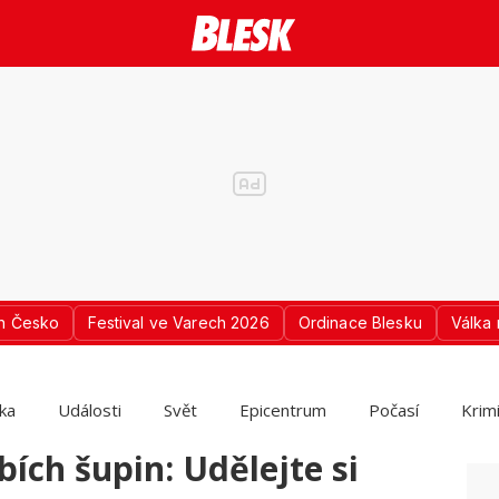
n Česko
Festival ve Varech 2026
Ordinace Blesku
Válka 
ika
Události
Svět
Epicentrum
Počasí
Krim
ybích šupin: Udělejte si