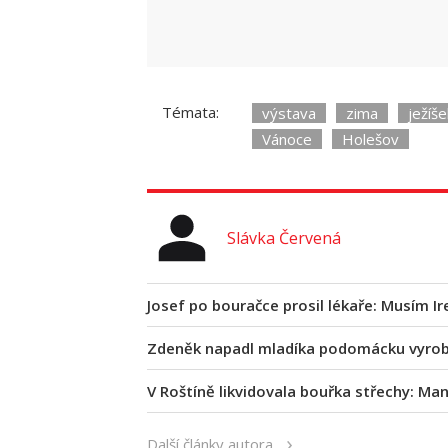
Témata:
výstava
zima
ježíše
Vánoce
Holešov
Slávka Červená
Josef po bouračce prosil lékaře: Musím Ire
Zdeněk napadl mladíka podomácku vyrobe
V Roštíně likvidovala bouřka střechy: Manž
Další články autora