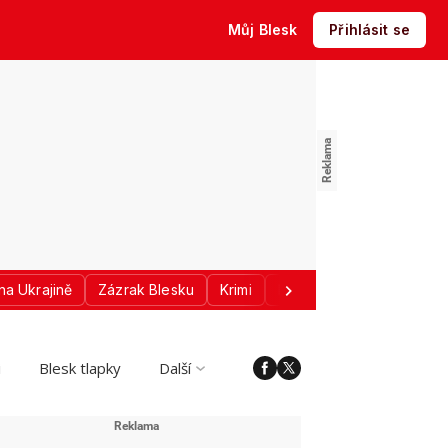
Můj Blesk
Přihlásit se
na Ukrajině
Zázrak Blesku
Krimi
Donald Trump
Sport
i
Blesk tlapky
Další