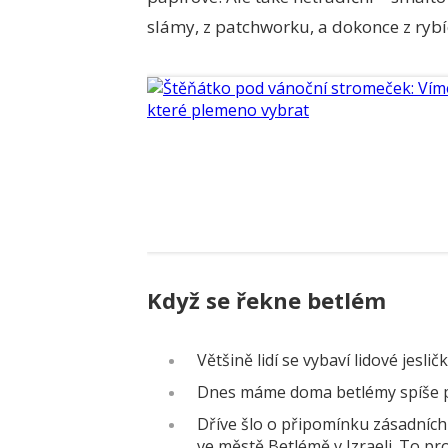
slámy, z patchworku, a dokonce z rybí
Když se řekne betlém
Většině lidí se vybaví lidové jesličk
Dnes máme doma betlémy spíše pr
Dříve šlo o připomínku zásadních
ve městě Betlémě v Izraeli. To pr