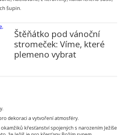
ch šupin.
Štěňátko pod vánoční
stromeček: Víme, které
plemeno vybrat
y.
o dekoraci a vytvoření atmosféry.
 okamžiků křesťanství spojených s narozením Ježíše
oto, že Ježíš je pro křesťany Božím synem,