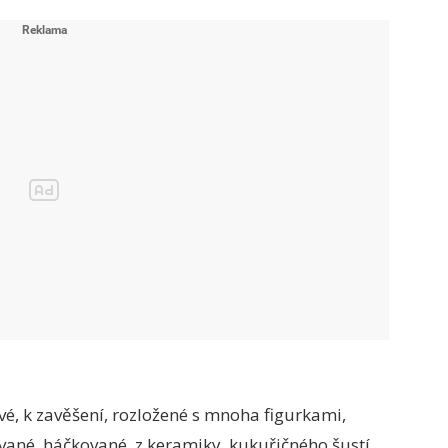
é, k zavěšení, rozložené s mnoha figurkami,
ované, háčkované, z keramiky, kukuřičného šustí,