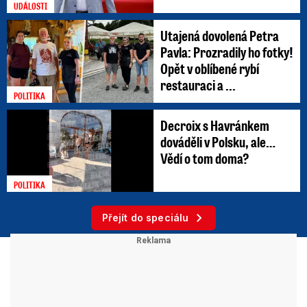
UDÁLOSTI
Utajená dovolená Petra
Pavla: Prozradily ho fotky!
Opět v oblíbené rybí
restauraci a ...
POLITIKA
Decroix s Havránkem
dováděli v Polsku, ale…
Vědí o tom doma?
POLITIKA
Přejít do speciálu