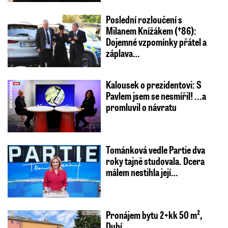
Poslední rozloučení s
Milanem Knížákem (†86):
Dojemné vzpomínky přátel a
záplava…
Kalousek o prezidentovi: S
Pavlem jsem se nesmířil! ...a
promluvil o návratu
Tománková vedle Partie dva
roky tajně studovala. Dcera
málem nestihla její…
Pronájem bytu 2+kk 50 m²,
Dubí