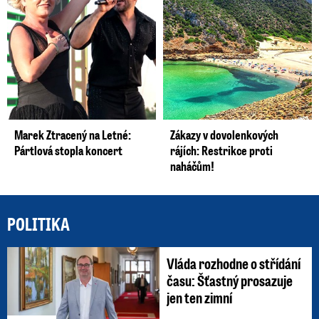
Marek Ztracený na Letné:
Zákazy v dovolenkových
Pártlová stopla koncert
rájích: Restrikce proti
naháčům!
POLITIKA
Vláda rozhodne o střídání
času: Šťastný prosazuje
jen ten zimní