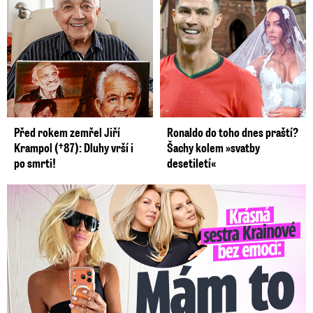
Před rokem zemřel Jiří
Ronaldo do toho dnes praští?
Krampol (†87): Dluhy vrší i
Šachy kolem »svatby
po smrti!
desetiletí«
Krásná sestra Krainové bez emocí: Mám to za pár…