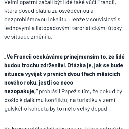
Velmi opatrní začali být lidé také vůči Francii,
která dosud platila za osvědčenou a
bezproblémovou lokalitu. Jenže v souvislosti s
lednovými a listopadovými teroristickými útoky
se situace změnila.
„Ve Francii očekáváme přinejmenším to, že lidé
budou trochu zdrženliví. Otázka je, jak se bude
situace vyvíjet v prvních dvou třech měsících
nového roku, jestli se něco
nezopakuje,“
prohlásil Papež s tím, že pokud by
došlo k dalšímu konfliktu, na turistiku v zemi
galského kohouta by to mělo velký dopad.
Ve Francii stále platí stav nouze, který potrvá do