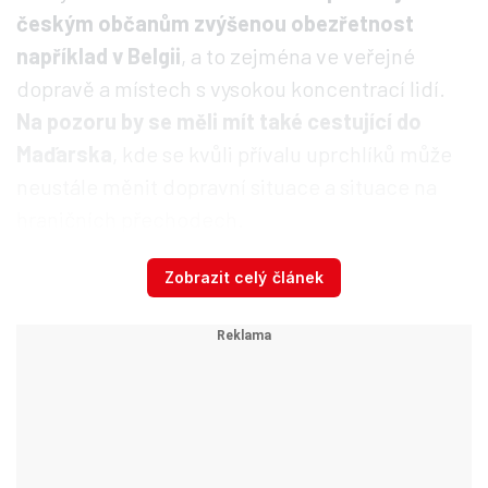
českým občanům zvýšenou obezřetnost
například v Belgii
, a to zejména ve veřejné
dopravě a místech s vysokou koncentrací lidí.
Na pozoru by se měli mít také cestující do
Maďarska
, kde se kvůli přívalu uprchlíků může
neustále měnit dopravní situace a situace na
hraničních přechodech.
Zobrazit celý článek
Z Bruselu se stalo město
duchů: Ulice zejí prázdnotou a
školy jsou zavřené
Ve zmíněném
Tunisku byl nedávno prodloužen