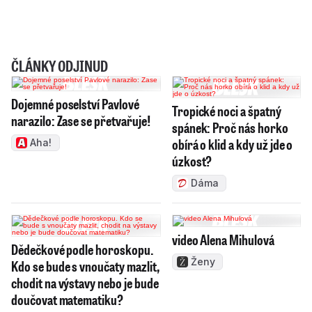
ČLÁNKY ODJINUD
Dojemné poselství Pavlové
Tropické noci a špatný
narazilo: Zase se přetvařuje!
spánek: Proč nás horko
obírá o klid a kdy už jde o
Aha!
úzkost?
Dáma
video Alena Mihulová
Dědečkové podle horoskopu.
Ženy
Kdo se bude s vnoučaty mazlit,
chodit na výstavy nebo je bude
doučovat matematiku?