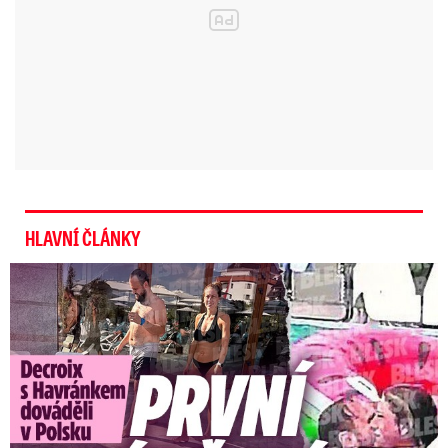
výjimečný stav až do konce února.
Ministerstvo
zahraničí vyzývá české občany
v této zemi k
maximální obezřetnosti
a žádá je, aby se před
cestou zaregistrovali v dobrovolné databázi
cestovatelů.
Zároveň by se měli vyhnout
individuálnímu cestování po Tunisku.
Do
některých oblastí důrazně nedoporučují
cestovat s ohledem na možné útoky nebo únosy
HLAVNÍ ČLÁNKY
západních turistů.
Exministryně s Havránkem dováděli v Polsku: První slova!
ISIS vraždil v Tunisku. Pumový
útok má nejméně 12 obětí,
vyhlášen výjimečný stav