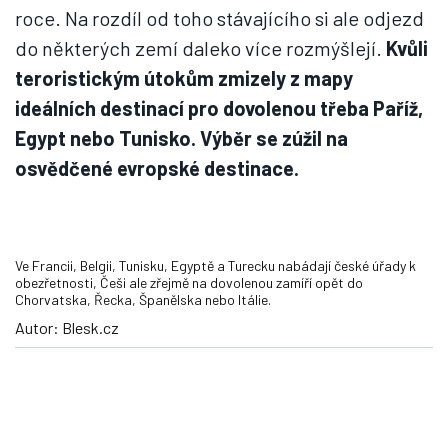
roce. Na rozdíl od toho stávajícího si ale odjezd
do některých zemí daleko více rozmýšlejí.
Kvůli
teroristickým útokům zmizely z mapy
ideálních destinací pro dovolenou třeba Paříž,
Egypt nebo Tunisko. Výběr se zúžil na
osvědčené evropské destinace.
Ve Francii, Belgii, Tunisku, Egyptě a Turecku nabádají české úřady k
obezřetnosti, Češi ale zřejmě na dovolenou zamíří opět do
Chorvatska, Řecka, Španělska nebo Itálie.
Autor: Blesk.cz