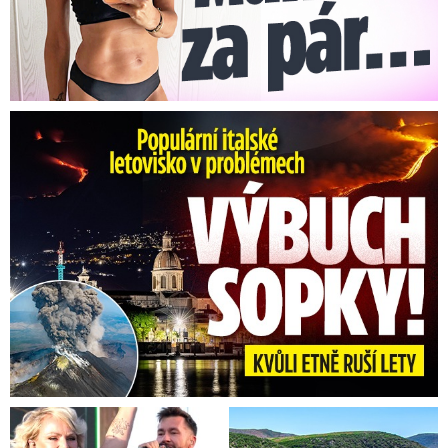
Erupce sicilské sopky Etny: Ruší desítky letů