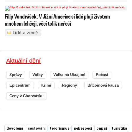
Filip Vondrášek: V Jižní Americe si lidé plují životem
mnohem lehčeji, věci tolik neřeší
Lidé a země
Aktuální dění
Zprávy
Volby
Válka na Ukrajině
Počasí
Epicentrum
Krimi
Regiony
Bitcoinová kauza
Ceny v Chorvatsku
dovolená
cestování
terorismus
nebezpečí
papež
turistika