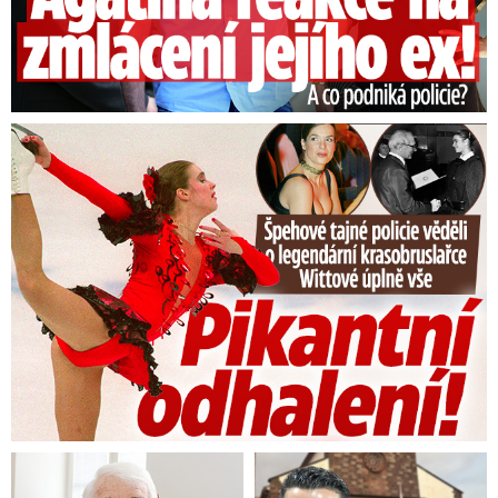
Přehled všech aktuálních doporučení
ministerstva zahraničí najdete
zde
.
Tajná policie špehovala krasobruslařku Wittovou: Pikantní ...