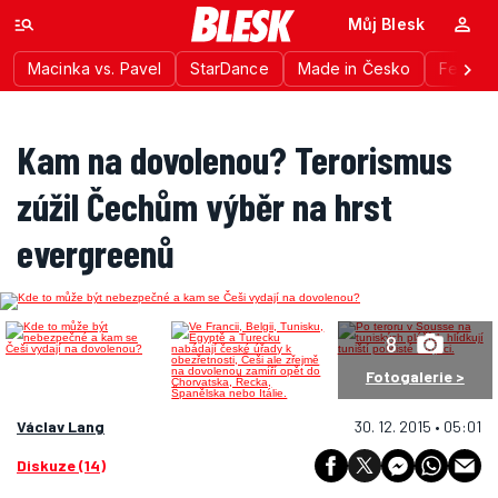
Můj Blesk
Macinka vs. Pavel
StarDance
Made in Česko
Festiva
Kam na dovolenou? Terorismus
zúžil Čechům výběr na hrst
evergreenů
8
Fotogalerie >
Václav Lang
30. 12. 2015 • 05:01
Diskuze (14)