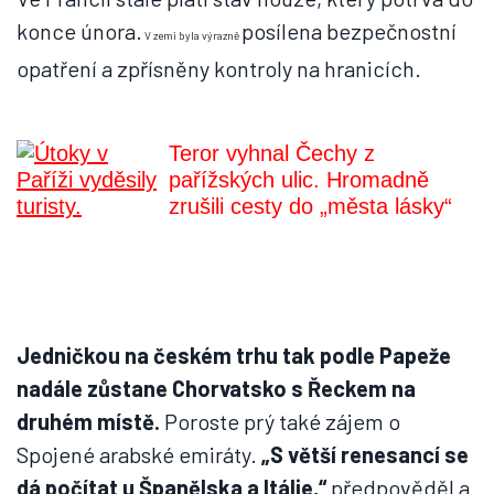
konce února.
posílena bezpečnostní
V zemi byla výrazně
opatření a zpřísněny kontroly na hranicích.
Teror vyhnal Čechy z
pařížských ulic. Hromadně
zrušili cesty do „města lásky“
Jedničkou na českém trhu tak podle Papeže
nadále zůstane Chorvatsko s Řeckem na
druhém místě.
Poroste prý také zájem o
Spojené arabské emiráty.
„S větší renesancí se
dá počítat u Španělska a Itálie,“
předpověděl a