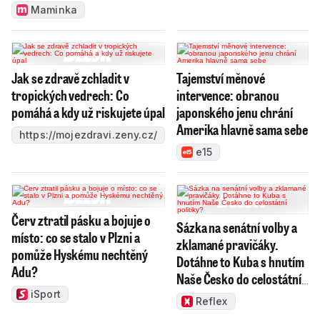
Maminka
Jak se zdravě zchladit v
Tajemství měnové
tropických vedrech: Co
intervence: obranou
pomáhá a kdy už riskujete úpal
japonského jenu chrání
Amerika hlavně sama sebe
https://mojezdravi.zeny.cz/
e15
Červ ztratil pásku a bojuje o
Sázka na senátní volby a
místo: co se stalo v Plzni a
zklamané pravičáky.
pomůže Hyskému nechtěný
Dotáhne to Kuba s hnutím
Adu?
Naše Česko do celostátní
politiky?
iSport
Reflex