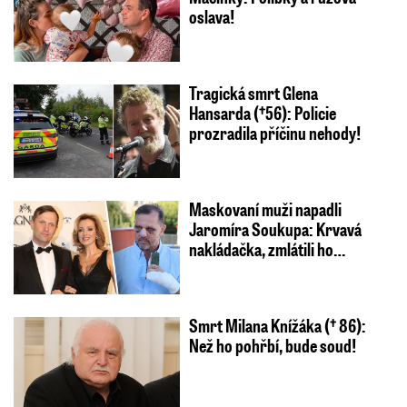
oslava!
Tragická smrt Glena
Hansarda (†56): Policie
prozradila příčinu nehody!
Maskovaní muži napadli
Jaromíra Soukupa: Krvavá
nakládačka, zmlátili ho…
Smrt Milana Knížáka († 86):
Než ho pohřbí, bude soud!