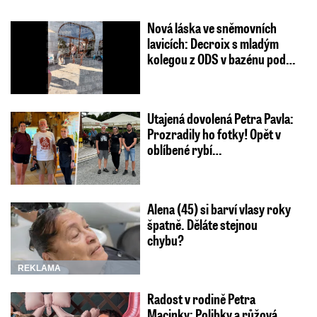
Nová láska ve sněmovních
lavicích: Decroix s mladým
kolegou z ODS v bazénu pod…
Utajená dovolená Petra Pavla:
Prozradily ho fotky! Opět v
oblíbené rybí…
Alena (45) si barví vlasy roky
špatně. Děláte stejnou
chybu?
REKLAMA
Radost v rodině Petra
Macinky: Polibky a růžová