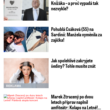
Knížáka – a proč vypadá tak
nezvykle?
Pohublá Csáková (55) na
Sardinii: Manžela vyměnila za
zajíčka!
Jak spolehlivě zakryjete
šediny? Tohle musíte znát
REKLAMA
Marek Ztracený po dvou
letech příprav naplnil
amfiteátr: Kolaps na Letné!…