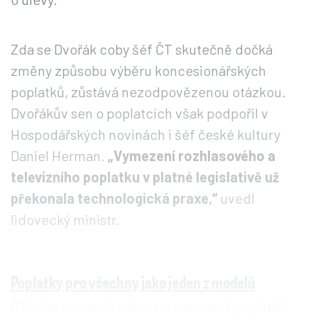
Zda se Dvořák coby šéf ČT skutečně dočká
změny způsobu výběru koncesionářských
poplatků, zůstává nezodpovězenou otázkou.
Dvořákův sen o poplatcích však podpořil v
Hospodářských novinách i šéf české kultury
Daniel Herman.
„Vymezení rozhlasového a
televizního poplatku v platné legislativě už
překonala technologická praxe,“
uvedl
lidovecký ministr.
Poplatky pro všechny jako jeden z modelů
ČT však samotný návrh na zavedení poplatků