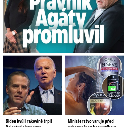
Poplatky pro všechny jsou tak jen jedním z
možných modelů. "
Je ale na zákonodárcích,
jaký systém dlouhodobě udržitelného
financování veřejné služby zvolí a zda ten
stávající, kdy jedna skupina, vlastnící televizní
přijímač, dotuje tu, která sleduje televizi přes
jinou technologii, je spravedlivý
," dodala mluvčí
ČT.
Zeman u rybníka obvinil ČT ze
lži. Spletl se, upozornil
Moravec
Biden kvůli rakovině trpí!
Ministerstvo varuje před