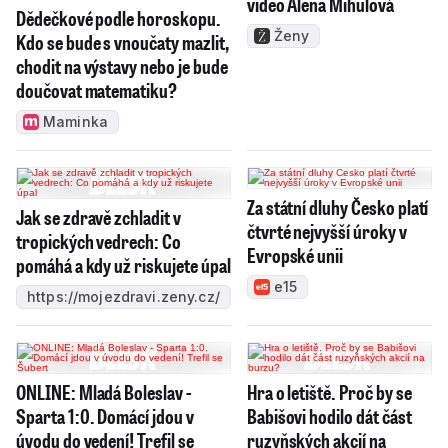
video Alena Mihulová
Dědečkové podle horoskopu.
Ženy
Kdo se bude s vnoučaty mazlit,
chodit na výstavy nebo je bude
doučovat matematiku?
Maminka
Za státní dluhy Česko platí
Jak se zdravě zchladit v
čtvrté nejvyšší úroky v
tropických vedrech: Co
Evropské unii
pomáhá a kdy už riskujete úpal
e15
https://mojezdravi.zeny.cz/
ONLINE: Mladá Boleslav -
Hra o letiště. Proč by se
Sparta 1:0. Domácí jdou v
Babišovi hodilo dát část
úvodu do vedení! Trefil se
ruzyňských akcií na