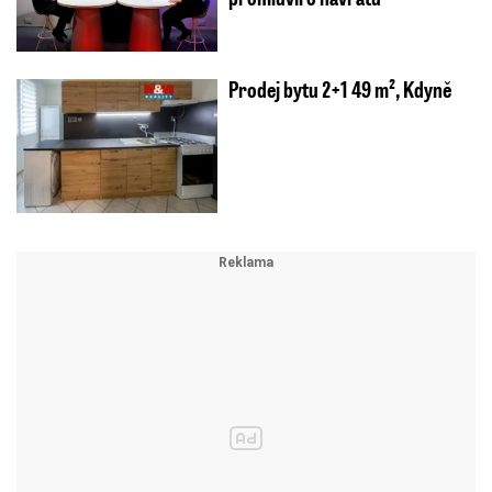
Prodej bytu 2+1 49 m², Kdyně