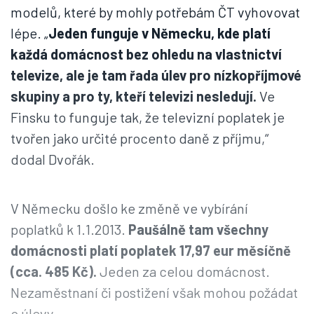
modelů, které by mohly potřebám ČT vyhovovat
lépe. „
Jeden funguje v Německu, kde platí
každá domácnost bez ohledu na vlastnictví
televize, ale je tam řada úlev pro nízkopříjmové
skupiny a pro ty, kteří televizi nesledují.
Ve
Finsku to funguje tak, že televizní poplatek je
tvořen jako určité procento daně z příjmu,“
dodal Dvořák.
V Německu došlo ke změně ve vybírání
poplatků k 1.1.2013.
Paušálně tam všechny
domácnosti platí poplatek 17,97 eur měsíčně
(cca. 485 Kč).
Jeden za celou domácnost.
Nezaměstnaní či postižení však mohou požádat
o úlevy.