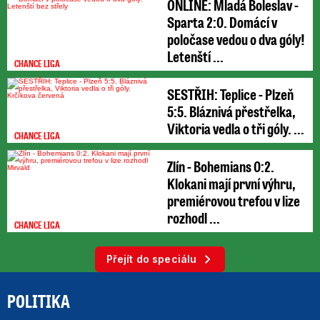
ONLINE: Mladá Boleslav -
Sparta 2:0. Domácí v
poločase vedou o dva góly!
Letenští ...
CHANCE LIGA
SESTŘIH: Teplice - Plzeň
5:5. Bláznivá přestřelka,
Viktoria vedla o tři góly. ...
CHANCE LIGA
Zlín - Bohemians 0:2.
Klokani mají první výhru,
premiérovou trefou v lize
rozhodl ...
CHANCE LIGA
Přejít do speciálu
POLITIKA