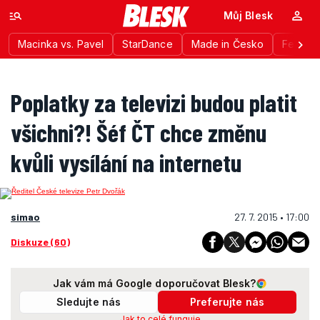
Můj Blesk
Macinka vs. Pavel
StarDance
Made in Česko
Festiva
Poplatky za televizi budou platit
všichni?! Šéf ČT chce změnu
kvůli vysílání na internetu
simao
27. 7. 2015 • 17:00
Diskuze (60)
Jak vám má Google doporučovat Blesk?
Sledujte nás
Preferujte nás
Jak to celé funguje