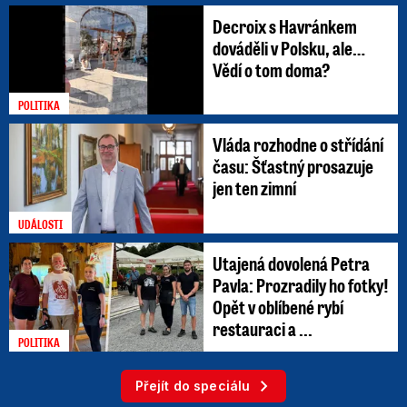
Decroix s Havránkem
dováděli v Polsku, ale…
Vědí o tom doma?
POLITIKA
Vláda rozhodne o střídání
času: Šťastný prosazuje
jen ten zimní
UDÁLOSTI
Utajená dovolená Petra
Pavla: Prozradily ho fotky!
Opět v oblíbené rybí
restauraci a ...
POLITIKA
Přejít do speciálu