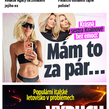
Reakce Agáty na zmlácení
Pikantní odhalení tajné
jejího ex
policie!
Krásná sestra Krainové bez emocí: Mám to za pár…
Erupce sicilské sopky Etny: Ruší desítky letů