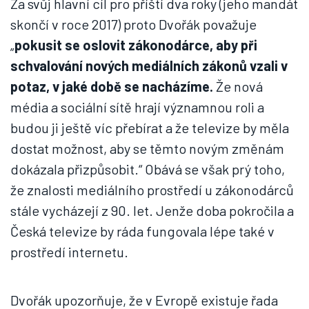
Za svůj hlavní cíl pro příští dva roky (jeho mandát
skončí v roce 2017) proto Dvořák považuje
„
pokusit se oslovit zákonodárce, aby při
schvalování nových mediálních zákonů vzali v
potaz, v jaké době se nacházíme.
Že nová
média a sociální sítě hrají významnou roli a
budou ji ještě víc přebírat a že televize by měla
dostat možnost, aby se těmto novým změnám
dokázala přizpůsobit.“ Obává se však prý toho,
že znalosti mediálního prostředí u zákonodárců
stále vycházejí z 90. let. Jenže doba pokročila a
Česká televize by ráda fungovala lépe také v
prostředí internetu.
Dvořák upozorňuje, že v Evropě existuje řada