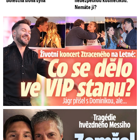
Bolestná slova syna
nebezpečnou kosmetikou:
Nemáte ji?
Koncert Ztraceného na Letné: Jágr přišel s Dominikou, ale...
Tragédie hvězdného Messiho: Zemřel mu táta (†68)!