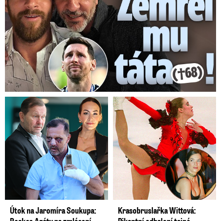
Útok na Jaromíra Soukupa:
Krasobruslařka Wittová: