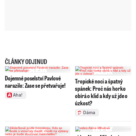
ČLÁNKY ODJINUD
Dojemné poselství Pavlové
Tropické noci a špatný
narazilo: Zase se přetvařuje!
spánek: Proč nás horko
obírá o klid a kdy už jde o
Aha!
úzkost?
Dáma