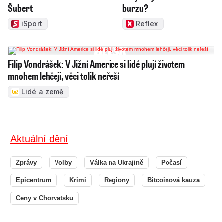
Šubert
burzu?
iSport
Reflex
Filip Vondrášek: V Jižní Americe si lidé plují životem
mnohem lehčeji, věci tolik neřeší
Lidé a země
Aktuální dění
Zprávy
Volby
Válka na Ukrajině
Počasí
Epicentrum
Krimi
Regiony
Bitcoinová kauza
Ceny v Chorvatsku