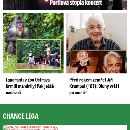
Ignoranti v Zoo Ostrava
Před rokem zemřel Jiří
krmili mandrily! Pak ještě
Krampol (†87): Dluhy vrší i
nadávali
po smrti!
CHANCE LIGA