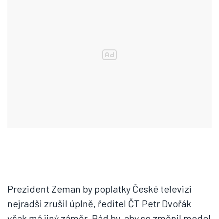
Prezident Zeman by poplatky České televizi
nejradši zrušil úplně, ředitel ČT Petr Dvořák
však má jiný záměr. Rád by, aby se změnil model