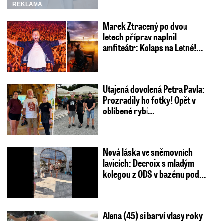
REKLAMA
Marek Ztracený po dvou
letech příprav naplnil
amfiteátr: Kolaps na Letné!…
Utajená dovolená Petra Pavla:
Prozradily ho fotky! Opět v
oblíbené rybí…
Nová láska ve sněmovních
lavicích: Decroix s mladým
kolegou z ODS v bazénu pod…
Alena (45) si barví vlasy roky