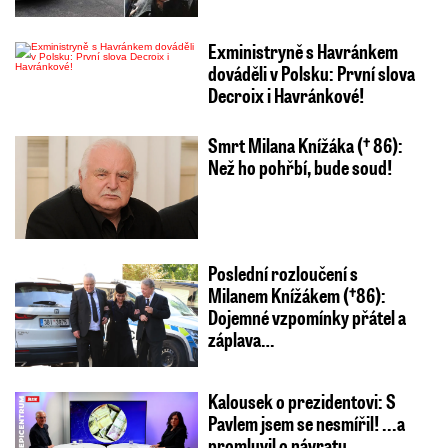
Exministryně s Havránkem
dováděli v Polsku: První slova
Decroix i Havránkové!
Smrt Milana Knížáka († 86):
Než ho pohřbí, bude soud!
Poslední rozloučení s
Milanem Knížákem (†86):
Dojemné vzpomínky přátel a
záplava…
Kalousek o prezidentovi: S
Pavlem jsem se nesmířil! ...a
promluvil o návratu