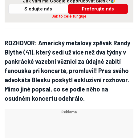
Jak vám má Google doporučovat Blesk?
Sledujte nás
Preferujte nás
Jak to celé funguje
ROZHOVOR: Americký metalový zpěvák Randy
Blythe (41), který sedí už více než dva týdny v
pankrácké vazební věznici za údajné zabití
fanouška při koncertě, promluvil! Přes svého
advokáta Blesku poskytl exkluzivní rozhovor.
Mimo jiné popsal, co se podle něho na
osudném koncertu odehrálo.