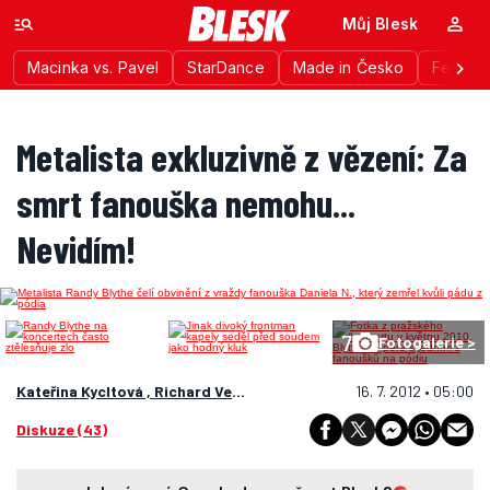
Můj Blesk
Macinka vs. Pavel
StarDance
Made in Česko
Festiva
Metalista exkluzivně z vězení: Za
smrt fanouška nemohu...
Nevidím!
7
Fotogalerie >
Kateřina Kycltová , Richard Veselý
16. 7. 2012 • 05:00
Diskuze (43)