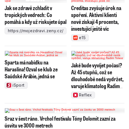
Jak se zdravě zchladit v
Creditas zvyšuje úrok na
tropických vedrech: Co
spoření. Aktivní klienti
pomáhá a kdy už riskujete úpal
nově získají 4 procenta,
investující ještě víc
https://mojezdravi.zeny.cz/
e15
Sparta má nabídku na
Jaké bude vyvíjet počasí?
Haraslína! Ozval se klub ze
Až 45 stupňů, což se
Saúdské Arábie, jedná se
dlouhodobě nedá vydržet,
varuje klimatolog Radim
iSport
Tolasz
Reflex
Sraz v šest ráno. Vrchol festivalu Tóny Dolomit zazní za
úsvitu ve 3000 metrech