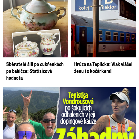
Sběratelé šílí po cukřenkách
Hrůza na Teplicku: Vlak vláčel
po babičce: Statisícová
ženu i s kočárkem!
hodnota
Vondroušová po šokujících odhaleních v kauze: Záhadný vzkaz!