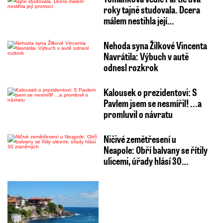
roky tajně studovala. Dcera
málem nestihla její…
Nehoda syna Žilkové Vincenta
Navrátila: Výbuch v autě
odnesl rozkrok
Kalousek o prezidentovi: S
Pavlem jsem se nesmířil! ...a
promluvil o návratu
Ničivé zemětřesení u
Neapole: Obří balvany se řítily
ulicemi, úřady hlásí 30…