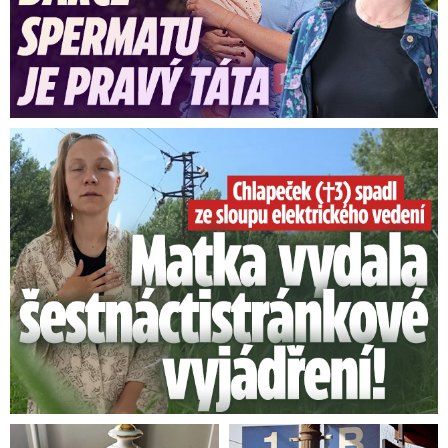
Smrtelný pád chlapce: Matka vydala vyjádření na 16 stran