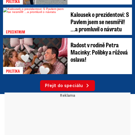
POLITIKA
Kalousek o prezidentovi: S
Pavlem jsem se nesmířil!
...a promluvil o návratu
EPICENTRUM
Radost v rodině Petra
Macinky: Polibky a růžová
oslava!
POLITIKA
Přejít do speciálu