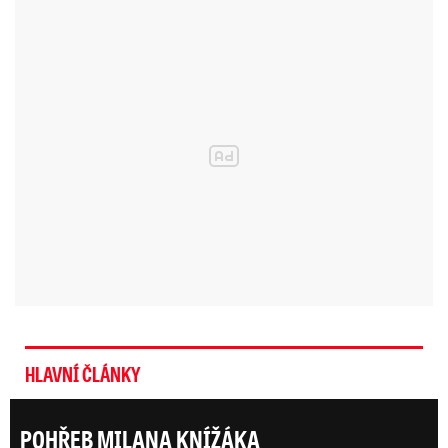
„Jestliže pojedu zpět do USA, musím posekat
trávník, strávit určitý čas s rodinou a vrhnout se
zpátky do koncertování, abych mohl platit za
právní služby. Pomoct přátelům vydělávat
peníze, abychom mohli slušně žít. Jestliže bych
ale musel zůstat v Čechách, prohlédl bych si
památky, hlavně v Praze. Najdu, kudy chodil
Kafka, a budu jíst knedlíky.“
Proč je zpěvák ve vazbě?
HLAVNÍ ČLÁNKY
Randy Blythe při koncertě v pražském klubu
Abaton v květnu 2010 údajně skopl fanouška
POHŘEB MILANA KNÍŽÁKA