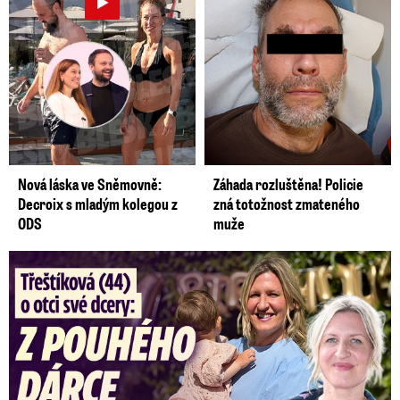
Nová láska ve Sněmovně:
Záhada rozluštěna! Policie
Decroix s mladým kolegou z
zná totožnost zmateného
ODS
muže
Třeštíková (44) o otci dcery: Z dárce spermatu pravý táta