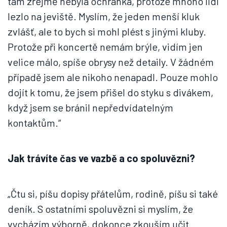
tam zřejmě nebyla ochranka, protože mnoho lidí
lezlo na jeviště. Myslím, že jeden menší kluk
zvlášť, ale to bych si mohl plést s jinými kluby.
Protože při koncertě nemám brýle, vidím jen
velice málo, spíše obrysy než detaily. V žádném
případě jsem ale nikoho nenapadl. Pouze mohlo
dojít k tomu, že jsem přišel do styku s divákem,
když jsem se bránil nepředvídatelným
kontaktům.“
Jak trávíte čas ve vazbě a co spoluvězni?
„Čtu si, píšu dopisy přátelům, rodině, píšu si také
deník. S ostatními spoluvězni si myslím, že
vycházím výborně, dokonce zkouším učit