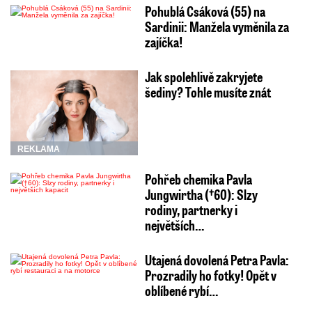
Pohublá Csáková (55) na
Sardinii: Manžela vyměnila za
zajíčka!
Jak spolehlivě zakryjete
šediny? Tohle musíte znát
REKLAMA
Pohřeb chemika Pavla
Jungwirtha (†60): Slzy
rodiny, partnerky i
největších…
Utajená dovolená Petra Pavla:
Prozradily ho fotky! Opět v
oblíbené rybí…