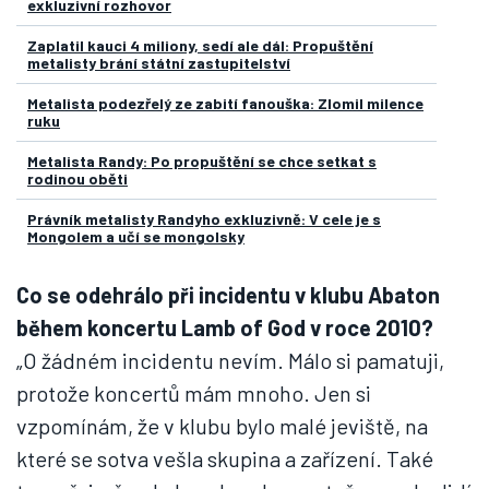
exkluzivní rozhovor
Zaplatil kauci 4 miliony, sedí ale dál: Propuštění
metalisty brání státní zastupitelství
Metalista podezřelý ze zabití fanouška: Zlomil milence
ruku
Metalista Randy: Po propuštění se chce setkat s
rodinou oběti
Právník metalisty Randyho exkluzivně: V cele je s
Mongolem a učí se mongolsky
Co se odehrálo při incidentu v klubu Abaton
během koncertu Lamb of God v roce 2010?
„O žádném incidentu nevím. Málo si pamatuji,
protože koncertů mám mnoho. Jen si
vzpomínám, že v klubu bylo malé jeviště, na
které se sotva vešla skupina a zařízení. Také