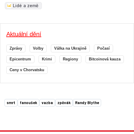
Lidé a země
Aktuální dění
Zprávy
Volby
Válka na Ukrajině
Počasí
Epicentrum
Krimi
Regiony
Bitcoinová kauza
Ceny v Chorvatsku
smrt
fanoušek
vazba
zpěvák
Randy Blythe