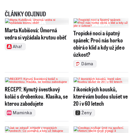
ČLÁNKY ODJINUD
Marta Kubišová: Úmorná
Tropické noci a špatný
vedra si vyžádala krutou oběť
spánek: Proč nás horko
obírá o klid a kdy už jde o
Aha!
úzkost?
Dáma
RECEPT: Kynutý švestkový
7 ikonických kousků,
koláč s drobenkou. Klasika, se
které vám budou slušet ve
kterou zabodujete
20 i v 60 letech
Maminka
Ženy