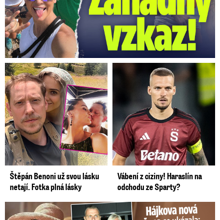
Štěpán Benoni už svou lásku
Vábení z ciziny! Haraslín na
netají. Fotka plná lásky
odchodu ze Sparty?
Tohle tělo nahradilo Belo: Nová partnerka se ukázala...