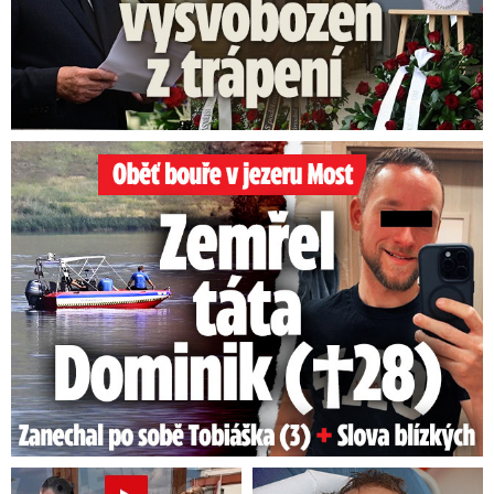
Oběť bouře v jezeru Most: Zemřel táta Dominik (†28)