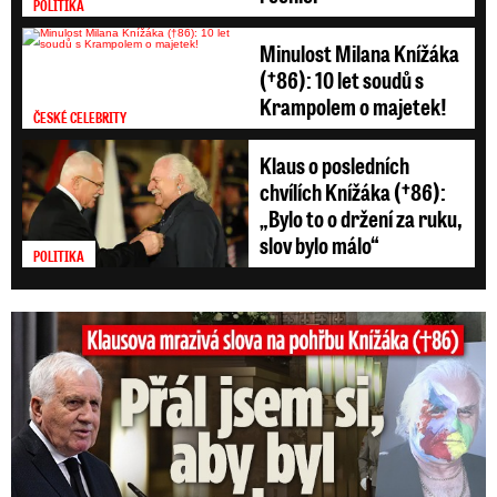
POLITIKA
Minulost Milana Knížáka
(†86): 10 let soudů s
Krampolem o majetek!
ČESKÉ CELEBRITY
Klaus o posledních
chvílích Knížáka (†86):
„Bylo to o držení za ruku,
slov bylo málo“
POLITIKA
Klausova mrazivá slova na pohřbu Knížáka: Přál jsem si...