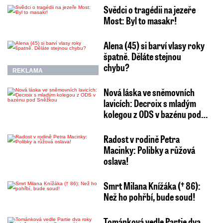
Svědci o tragédii na jezeře
Most: Byl to masakr!
Alena (45) si barví vlasy roky
špatně. Děláte stejnou
chybu?
REKLAMA
Nová láska ve sněmovních
lavicích: Decroix s mladým
kolegou z ODS v bazénu pod…
Radost v rodině Petra
Macinky: Polibky a růžová
oslava!
Smrt Milana Knížáka († 86):
Než ho pohřbí, bude soud!
Tománková vedle Partie dva