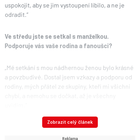
uspokojit, aby se jim vystoupení líbilo, a ne je
odradit.“
Ve středu jste se setkal s manželkou.
Podporuje vás vaše rodina a fanoušci?
„Mé setkání s mou nádhernou ženou bylo krásné
a povzbudivé. Dostal jsem vzkazy a podporu od
rodiny, mých přátel ze skupiny, kteří mi všichni
chybí, a nemohu se dočkat, až je všechny
uvidím.“
Zobrazit celý článek
Složil jste kauci, brzy se zřejmě dostanete na
svobodu. Jaké jsou vaše další plány?