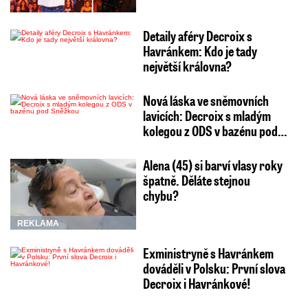
Detaily aféry Decroix s
Havránkem: Kdo je tady
největší královna?
Nová láska ve sněmovních
lavicích: Decroix s mladým
kolegou z ODS v bazénu pod…
Alena (45) si barví vlasy roky
špatně. Děláte stejnou
chybu?
REKLAMA
Exministryně s Havránkem
dováděli v Polsku: První slova
Decroix i Havránkové!