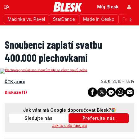
Můj Blesk
Macinka vs. Pavel
StarDance
Made in Česko
Festiva
Snoubenci zaplatí svatbu
400.000 plechovkami
ČTK , ama
26. 6. 2010 • 10:14
Diskuze (1)
Jak vám má Google doporučovat Blesk?
Sledujte nás
Preferujte nás
Jak to celé funguje