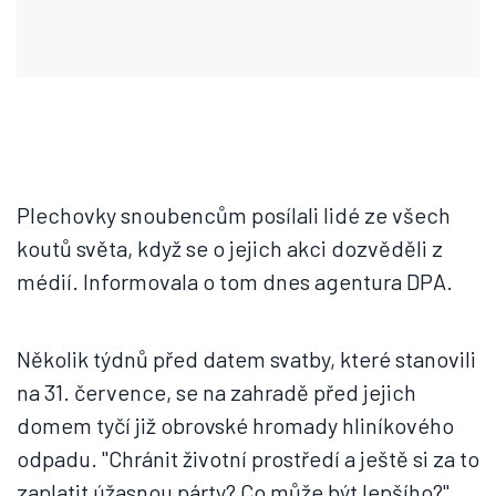
Plechovky snoubencům posílali lidé ze všech
koutů světa, když se o jejich akci dozvěděli z
médií. Informovala o tom dnes agentura DPA.
Několik týdnů před datem svatby, které stanovili
na 31. července, se na zahradě před jejich
domem tyčí již obrovské hromady hliníkového
odpadu. "Chránit životní prostředí a ještě si za to
zaplatit úžasnou párty? Co může být lepšího?"