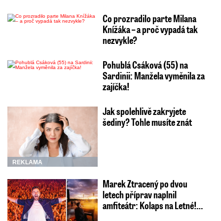
Co prozradilo parte Milana
Knížáka – a proč vypadá tak
nezvykle?
Pohublá Csáková (55) na
Sardinii: Manžela vyměnila za
zajíčka!
Jak spolehlivě zakryjete
šediny? Tohle musíte znát
REKLAMA
Marek Ztracený po dvou
letech příprav naplnil
amfiteátr: Kolaps na Letné!…