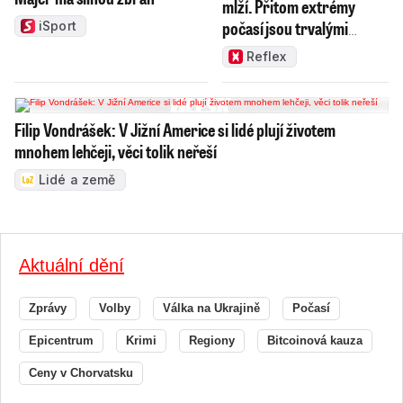
mlží. Přitom extrémy
počasí jsou trvalými
iSport
problémy Česka
Reflex
Filip Vondrášek: V Jižní Americe si lidé plují životem
mnohem lehčeji, věci tolik neřeší
Lidé a země
Aktuální dění
Zprávy
Volby
Válka na Ukrajině
Počasí
Epicentrum
Krimi
Regiony
Bitcoinová kauza
Ceny v Chorvatsku