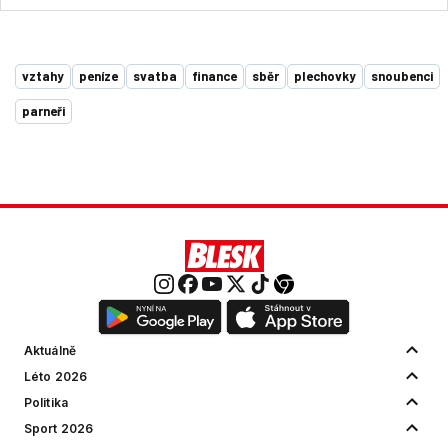
vztahy
peníze
svatba
finance
sběr
plechovky
snoubenci
parneři
Aktuálně
Léto 2026
Politika
Sport 2026