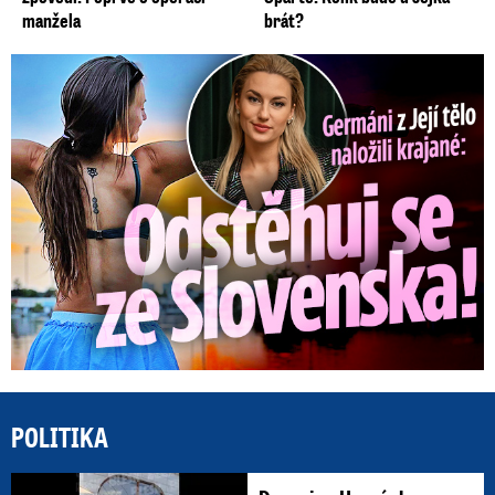
manžela
brát?
Germáni z Jejího těla: Odstěhuj se, vzkázali jí krajané
POLITIKA