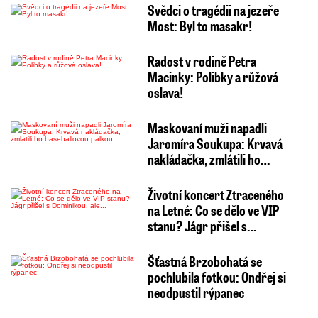
Svědci o tragédii na jezeře
Most: Byl to masakr!
Radost v rodině Petra
Macinky: Polibky a růžová
oslava!
Maskovaní muži napadli
Jaromíra Soukupa: Krvavá
nakládačka, zmlátili ho…
Životní koncert Ztraceného
na Letné: Co se dělo ve VIP
stanu? Jágr přišel s…
Šťastná Brzobohatá se
pochlubila fotkou: Ondřej si
neodpustil rýpanec