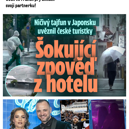
svoji partnerku!
Ničivý tajfun uvěznil české turistky: Šokující zpověď
Na Gáboríka se sypou obvinění z nevěry: Reakce manželky!