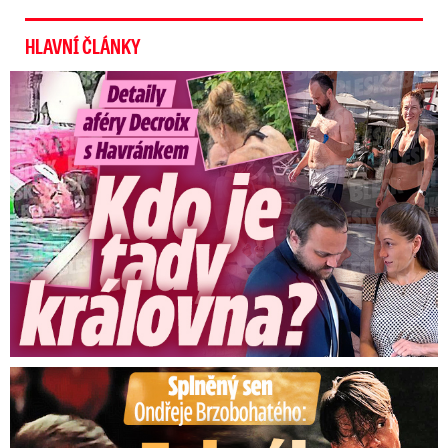
HLAVNÍ ČLÁNKY
Detaily aféry Decroix s Havránkem: Kdo je tady královna?
Splněný sen Ondřeje Brzobohatého: Zahrál si svého tátu