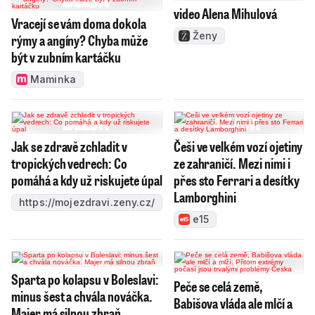
video Alena Mihulová
Vracejí se vám doma dokola
Ženy
rýmy a angíny? Chyba může
být v zubním kartáčku
Maminka
Jak se zdravě zchladit v
Češi ve velkém vozí ojetiny
tropických vedrech: Co
ze zahraničí. Mezi nimi i
pomáhá a kdy už riskujete úpal
přes sto Ferrari a desítky
Lamborghini
https://mojezdravi.zeny.cz/
e15
Sparta po kolapsu v Boleslavi:
Peče se celá země,
minus šest a chvála nováčka.
Babišova vláda ale mlčí a
Majer má silnou zbraň